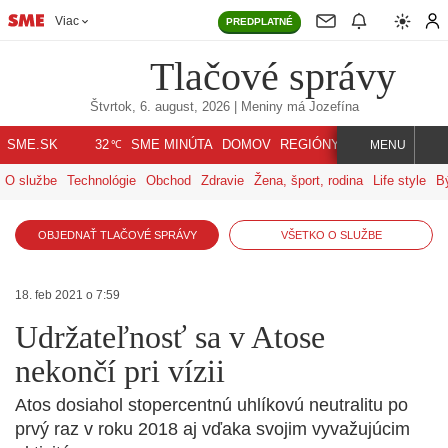
Viac
PREDPLATNÉ
Tlačové správy
Štvrtok, 6. august, 2026
| Meniny má
Jozefína
℃
SME.SK
SME MINÚTA
DOMOV
REGIÓNY
INDEX
SVET
32
MENU
O službe
Technológie
Obchod
Zdravie
Žena, šport, rodina
Life style
B
OBJEDNAŤ TLAČOVÉ SPRÁVY
VŠETKO O SLUŽBE
18. feb 2021 o 7:59
Udržateľnosť sa v Atose
nekončí pri vízii
Atos dosiahol stopercentnú uhlíkovú neutralitu po
prvý raz v roku 2018 aj vďaka svojim vyvažujúcim