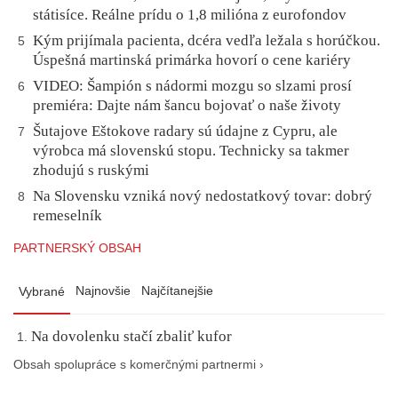
státisíce. Reálne prídu o 1,8 milióna z eurofondov
Kým prijímala pacienta, dcéra vedľa ležala s horúčkou.
5
Úspešná martinská primárka hovorí o cene kariéry
VIDEO: Šampión s nádormi mozgu so slzami prosí
6
premiéra: Dajte nám šancu bojovať o naše životy
Šutajove Eštokove radary sú údajne z Cypru, ale
7
výrobca má slovenskú stopu. Technicky sa takmer
zhodujú s ruskými
Na Slovensku vzniká nový nedostatkový tovar: dobrý
8
remeselník
PARTNERSKÝ OBSAH
Najnovšie
Najčítanejšie
Vybrané
Na dovolenku stačí zbaliť kufor
Obsah spolupráce s komerčnými partnermi ›