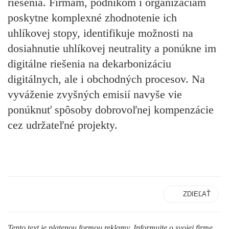
riešenia. Firmám, podnikom i organizáciám
poskytne komplexné zhodnotenie ich
uhlíkovej stopy, identifikuje možnosti na
dosiahnutie uhlíkovej neutrality a ponúkne im
digitálne riešenia na dekarbonizáciu
digitálnych, ale i obchodných procesov. Na
vyváženie zvyšných emisií navyše vie
ponúknuť spôsoby dobrovoľnej kompenzácie
cez udržateľné projekty.
ZDIEĽAŤ
Tento text je platenou formou reklamy. Informujte o svojej firme