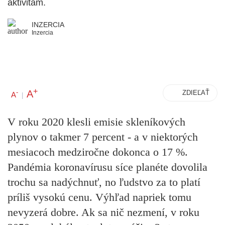
aktivitám.
INZERCIA
Inzercia
+
A
-
ZDIEĽAŤ
A
|
V roku 2020 klesli emisie skleníkových
plynov o takmer 7 percent - a v niektorých
mesiacoch medziročne dokonca o 17 %.
Pandémia koronavírusu síce planéte dovolila
trochu sa nadýchnuť, no ľudstvo za to platí
príliš vysokú cenu. Výhľad napriek tomu
nevyzerá dobre. Ak sa nič nezmení, v roku