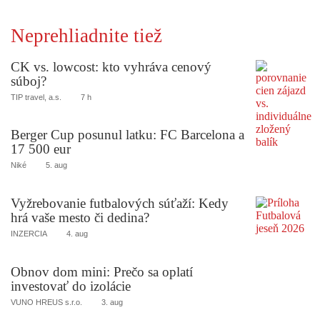
Neprehliadnite tiež
CK vs. lowcost: kto vyhráva cenový
súboj?
TIP travel, a.s.
7 h
Berger Cup posunul latku: FC Barcelona a
17 500 eur
Niké
5. aug
Vyžrebovanie futbalových súťaží: Kedy
hrá vaše mesto či dedina?
INZERCIA
4. aug
Obnov dom mini: Prečo sa oplatí
investovať do izolácie
VUNO HREUS s.r.o.
3. aug