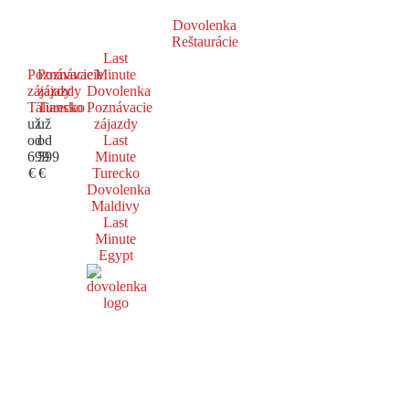
Dovolenka
Reštaurácie
Last
Poznávacie
Poznávacie
Minute
zájazdy
zájazdy
Dovolenka
Taliansko
Turecko
Poznávacie
už
už
zájazdy
od
od
Last
699
599
Minute
€
€
Turecko
Dovolenka
Maldivy
Last
Minute
Egypt