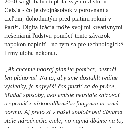
2050 sa globálna teplota zvýši o 3 stupne
Celzia - čo je dvojnásobok v porovnaní s
cieľom, dohodnutým pred piatimi rokmi v
Paríži. Digitalizácia môže svojimi kreatívnymi
riešeniami ľudstvu pomôcť tento záväzok
napokon naplniť - no tým sa pre technologické
firmy úloha nekončí.
„Ak chceme naozaj planéte pomôcť, nestačí
len plánovať. Na to, aby sme dosiahli reálne
výsledky, je najvyšší čas pustiť sa do práce,
hľadať spôsoby, ako emisie neustále znižovať
a spraviť z nízkouhlíkového fungovania novú
normu. Aj preto si v našej spoločnosti dávame
stále náročnejšie ciele, no najmä dbáme na to,