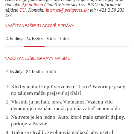
viac ako
2,6 milióna
čitateľov Sme.sk aj vy. Bližšie informácie
nájdete
TU
. Kontakt:
internet@petitpress.sk
; tel:+421 2 59 233
227.
NAJČÍTANEJŠIE TLAČOVÉ SPRÁVY
4 hodiny
3 dni
7 dní
24 hodín
NAJČÍTANEJŠIE SPRÁVY NA SME
4 hodiny
7 dní
24 hodín
Kto by mohol kúpiť slovenské Tesco? Favorit je jasný,
1
no záujem môžu prejaviť aj ďalší
Vlastnil ju mafián, teraz Vietnamci. Vzácnu vilu
2
demontujú neznámi muži, polícia zatiaľ nepomohla
Na svete je len jedno: Auto, ktoré malo zmeniť dejiny,
3
parkuje v Brezne
Trnka sa chválil, že obnovia nadjazd, aby ušetrili
4