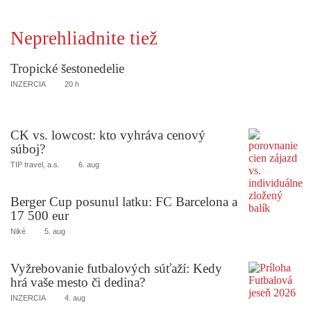
Neprehliadnite tiež
Tropické šestonedelie
INZERCIA
20 h
CK vs. lowcost: kto vyhráva cenový
súboj?
TIP travel, a.s.
6. aug
Berger Cup posunul latku: FC Barcelona a
17 500 eur
Niké
5. aug
Vyžrebovanie futbalových súťaží: Kedy
hrá vaše mesto či dedina?
INZERCIA
4. aug