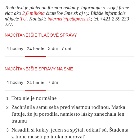
Tento text je platenou formou reklamy. Informujte o svojej firme
viac ako
2,6 milióna
čitateľov Sme.sk aj vy. Bližšie informácie
nájdete
TU
. Kontakt:
internet@petitpress.sk
; tel:+421 2 59 233
227.
NAJČÍTANEJŠIE TLAČOVÉ SPRÁVY
4 hodiny
3 dni
7 dní
24 hodín
NAJČÍTANEJŠIE SPRÁVY NA SME
4 hodiny
7 dní
24 hodín
Toto nie je normálne
1
Zachránila samu seba pred vlastnou rodinou. Matka
2
ľutuje, že ju porodila, namiesto lásky zanechala len
traumu
Nasadili si kukly, jeden sa spýtal, odkiaľ sú. Študenta
3
z Indie museli po útoku operovať