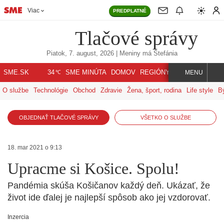
Viac
PREDPLATNÉ
Tlačové správy
Piatok, 7. august, 2026
| Meniny má
Štefánia
℃
SME.SK
SME MINÚTA
DOMOV
REGIÓNY
INDEX
SVET
34
MENU
O službe
Technológie
Obchod
Zdravie
Žena, šport, rodina
Life style
B
OBJEDNAŤ TLAČOVÉ SPRÁVY
VŠETKO O SLUŽBE
18. mar 2021 o 9:13
Upracme si Košice. Spolu!
Pandémia skúša Košičanov každý deň. Ukázať, že
život ide ďalej je najlepší spôsob ako jej vzdorovať.
Inzercia