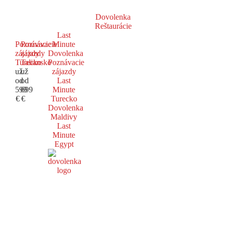
Dovolenka
Reštaurácie
Last
Poznávacie
Poznávacie
Minute
zájazdy
zájazdy
Dovolenka
Turecko
Taliansko
Poznávacie
už
už
zájazdy
od
od
Last
599
699
Minute
€
€
Turecko
Dovolenka
Maldivy
Last
Minute
Egypt