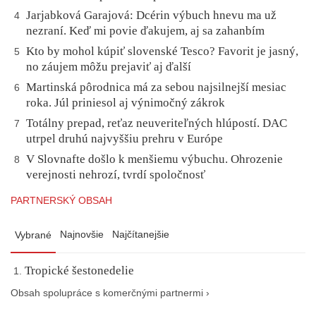
Jarjabková Garajová: Dcérin výbuch hnevu ma už
4
nezraní. Keď mi povie ďakujem, aj sa zahanbím
Kto by mohol kúpiť slovenské Tesco? Favorit je jasný,
5
no záujem môžu prejaviť aj ďalší
Martinská pôrodnica má za sebou najsilnejší mesiac
6
roka. Júl priniesol aj výnimočný zákrok
Totálny prepad, reťaz neuveriteľných hlúpostí. DAC
7
utrpel druhú najvyššiu prehru v Európe
V Slovnafte došlo k menšiemu výbuchu. Ohrozenie
8
verejnosti nehrozí, tvrdí spoločnosť
PARTNERSKÝ OBSAH
Najnovšie
Najčítanejšie
Vybrané
Tropické šestonedelie
Obsah spolupráce s komerčnými partnermi ›