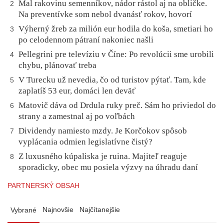
Mal rakovinu semenníkov, nádor rástol aj na obličke.
2
Na preventívke som nebol dvanásť rokov, hovorí
Výherný žreb za milión eur hodila do koša, smetiari ho
3
po celodennom pátraní nakoniec našli
Pellegrini pre televíziu v Číne: Po revolúcii sme urobili
4
chybu, plánovať treba
V Turecku už nevedia, čo od turistov pýtať. Tam, kde
5
zaplatíš 53 eur, domáci len deväť
Matovič dáva od Drdula ruky preč. Sám ho priviedol do
6
strany a zamestnal aj po voľbách
Dividendy namiesto mzdy. Je Korčokov spôsob
7
vyplácania odmien legislatívne čistý?
Z luxusného kúpaliska je ruina. Majiteľ reaguje
8
sporadicky, obec mu posiela výzvy na úhradu daní
PARTNERSKÝ OBSAH
Najnovšie
Najčítanejšie
Vybrané