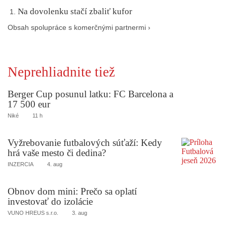
Na dovolenku stačí zbaliť kufor
Obsah spolupráce s komerčnými partnermi ›
Neprehliadnite tiež
Berger Cup posunul latku: FC Barcelona a
17 500 eur
Niké
11 h
Vyžrebovanie futbalových súťaží: Kedy
hrá vaše mesto či dedina?
INZERCIA
4. aug
Obnov dom mini: Prečo sa oplatí
investovať do izolácie
VUNO HREUS s.r.o.
3. aug