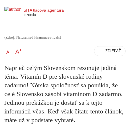
SITA tlačová agentúra
Inzercia
(Zdroj: Naturamed Pharmaceuticals)
+
A
-
ZDIEĽAŤ
A
|
Naprieč celým Slovenskom rezonuje jediná
téma.
Vitamín D pre slovenské rodiny
zadarmo!
Nórska spoločnosť sa ponúkla, že
celé Slovensko zásobí vitamínom D zadarmo.
Jedinou prekážkou je dostať sa k tejto
informácii včas. Keď však čítate tento článok,
máte už v podstate vyhraté.