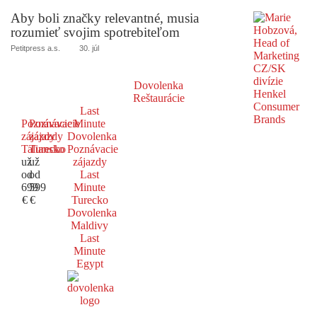
Aby boli značky relevantné, musia
rozumieť svojim spotrebiteľom
Petitpress a.s.
30. júl
Dovolenka
Reštaurácie
Last
Poznávacie
Poznávacie
Minute
zájazdy
zájazdy
Dovolenka
Taliansko
Turecko
Poznávacie
už
už
zájazdy
od
od
Last
699
599
Minute
€
€
Turecko
Dovolenka
Maldivy
Last
Minute
Egypt