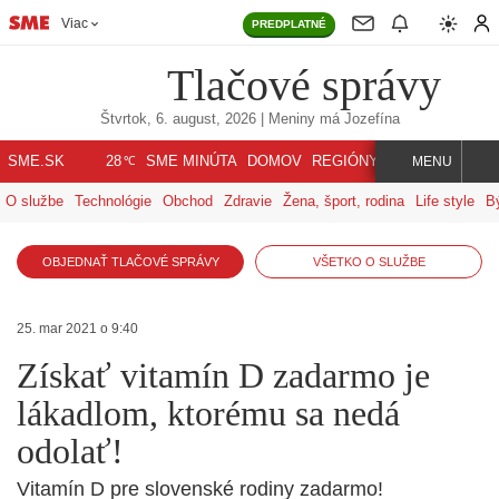
Viac
PREDPLATNÉ
Tlačové správy
Štvrtok, 6. august, 2026
| Meniny má
Jozefína
℃
SME.SK
SME MINÚTA
DOMOV
REGIÓNY
INDEX
SVET
28
MENU
O službe
Technológie
Obchod
Zdravie
Žena, šport, rodina
Life style
B
OBJEDNAŤ TLAČOVÉ SPRÁVY
VŠETKO O SLUŽBE
25. mar 2021 o 9:40
Získať vitamín D zadarmo je
lákadlom, ktorému sa nedá
odolať!
Vitamín D pre slovenské rodiny zadarmo!