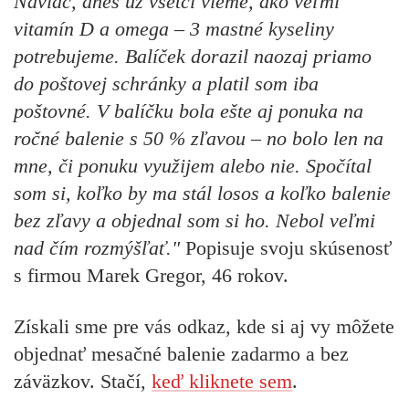
Naviac, dnes už všetci vieme, ako veľmi
vitamín D a omega – 3 mastné kyseliny
potrebujeme. Balíček dorazil naozaj priamo
do poštovej schránky a platil som iba
poštovné. V balíčku bola ešte aj ponuka na
ročné balenie s 50 % zľavou – no bolo len na
mne, či ponuku využijem alebo nie. Spočítal
som si, koľko by ma stál losos a koľko balenie
bez zľavy a objednal som si ho. Nebol veľmi
nad čím rozmýšľať."
Popisuje svoju skúsenosť
s firmou Marek Gregor, 46 rokov.
Získali sme pre vás odkaz, kde si aj vy môžete
objednať mesačné balenie zadarmo a bez
záväzkov. Stačí,
keď kliknete sem
.