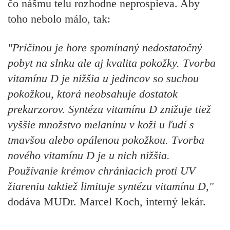
čo nášmu telu rozhodne neprospieva. Aby
toho nebolo málo, tak:
"Príčinou je hore spomínaný nedostatočný
pobyt na slnku ale aj kvalita pokožky. Tvorba
vitamínu D je nižšia u jedincov so suchou
pokožkou, ktorá neobsahuje dostatok
prekurzorov. Syntézu vitamínu D znižuje tiež
vyššie množstvo melanínu v koži u ľudí s
tmavšou alebo opálenou pokožkou. Tvorba
nového vitamínu D je u nich nižšia.
Používanie krémov chrániacich proti UV
žiareniu taktiež limituje syntézu vitamínu D,"
dodáva MUDr. Marcel Koch, interný lekár.