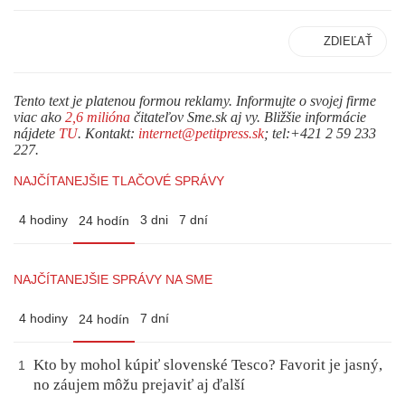
ZDIEĽAŤ
Tento text je platenou formou reklamy. Informujte o svojej firme
viac ako
2,6 milióna
čitateľov Sme.sk aj vy. Bližšie informácie
nájdete
TU
. Kontakt:
internet@petitpress.sk
; tel:+421 2 59 233
227.
NAJČÍTANEJŠIE TLAČOVÉ SPRÁVY
4 hodiny
3 dni
7 dní
24 hodín
NAJČÍTANEJŠIE SPRÁVY NA SME
4 hodiny
7 dní
24 hodín
Kto by mohol kúpiť slovenské Tesco? Favorit je jasný,
1
no záujem môžu prejaviť aj ďalší