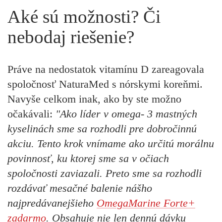
Aké sú možnosti? Či
nebodaj riešenie?
Práve na nedostatok vitamínu D zareagovala
spoločnosť NaturaMed s nórskymi koreňmi.
Navyše celkom inak, ako by ste možno
očakávali:
"Ako líder v omega- 3 mastných
kyselinách sme sa rozhodli pre dobročinnú
akciu. Tento krok vnímame ako určitú morálnu
povinnosť, ku ktorej sme sa v očiach
spoločnosti zaviazali. Preto sme sa rozhodli
rozdávať mesačné balenie nášho
najpredávanejšieho
OmegaMarine Forte+
zadarmo
. Obsahuje nie len dennú dávku