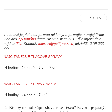
ZDIEĽAŤ
Tento text je platenou formou reklamy. Informujte o svojej firme
viac ako
2,6 milióna
čitateľov Sme.sk aj vy. Bližšie informácie
nájdete
TU
. Kontakt:
internet@petitpress.sk
; tel:+421 2 59 233
227.
NAJČÍTANEJŠIE TLAČOVÉ SPRÁVY
4 hodiny
3 dni
7 dní
24 hodín
NAJČÍTANEJŠIE SPRÁVY NA SME
4 hodiny
7 dní
24 hodín
Kto by mohol kúpiť slovenské Tesco? Favorit je jasný,
1