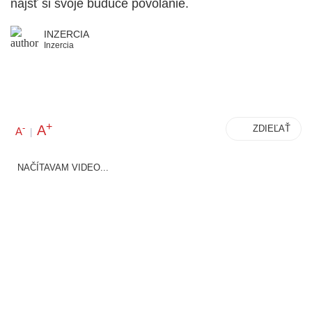
nájsť si svoje budúce povolanie.
INZERCIA
Inzercia
+
A
-
ZDIEĽAŤ
A
|
NAČÍTAVAM VIDEO...