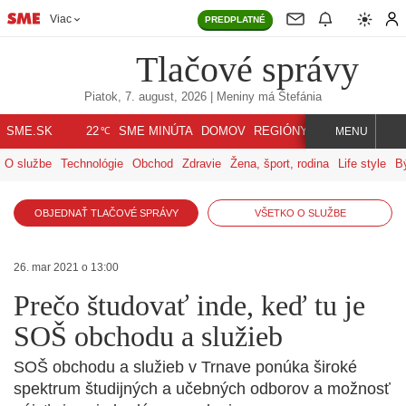
Viac
PREDPLATNÉ
Tlačové správy
Piatok, 7. august, 2026
| Meniny má
Štefánia
℃
SME.SK
SME MINÚTA
DOMOV
REGIÓNY
INDEX
SVET
22
MENU
O službe
Technológie
Obchod
Zdravie
Žena, šport, rodina
Life style
B
OBJEDNAŤ TLAČOVÉ SPRÁVY
VŠETKO O SLUŽBE
26. mar 2021 o 13:00
Prečo študovať inde, keď tu je
SOŠ obchodu a služieb
SOŠ obchodu a služieb v Trnave ponúka široké
spektrum študijných a učebných odborov a možnosť