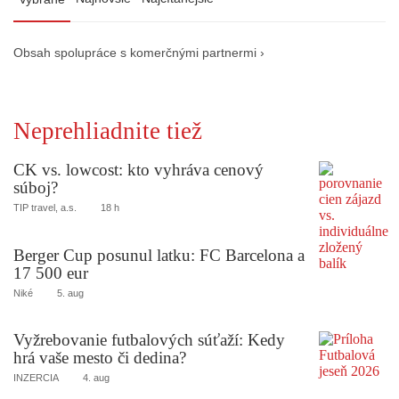
Obsah spolupráce s komerčnými partnermi ›
Neprehliadnite tiež
CK vs. lowcost: kto vyhráva cenový
súboj?
TIP travel, a.s.
18 h
Berger Cup posunul latku: FC Barcelona a
17 500 eur
Niké
5. aug
Vyžrebovanie futbalových súťaží: Kedy
hrá vaše mesto či dedina?
INZERCIA
4. aug