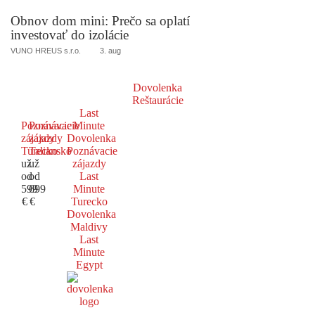
Obnov dom mini: Prečo sa oplatí
investovať do izolácie
VUNO HREUS s.r.o.
3. aug
Dovolenka
Reštaurácie
Last
Poznávacie
Poznávacie
Minute
zájazdy
zájazdy
Dovolenka
Turecko
Taliansko
Poznávacie
už
už
zájazdy
od
od
Last
599
699
Minute
€
€
Turecko
Dovolenka
Maldivy
Last
Minute
Egypt