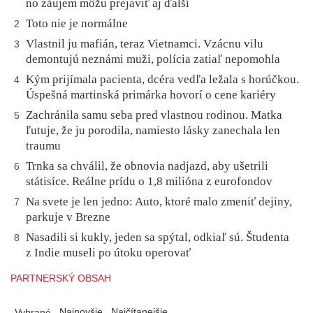
no záujem môžu prejaviť aj ďalší
Toto nie je normálne
2
Vlastnil ju mafián, teraz Vietnamci. Vzácnu vilu
3
demontujú neznámi muži, polícia zatiaľ nepomohla
Kým prijímala pacienta, dcéra vedľa ležala s horúčkou.
4
Úspešná martinská primárka hovorí o cene kariéry
Zachránila samu seba pred vlastnou rodinou. Matka
5
ľutuje, že ju porodila, namiesto lásky zanechala len
traumu
Trnka sa chválil, že obnovia nadjazd, aby ušetrili
6
státisíce. Reálne prídu o 1,8 milióna z eurofondov
Na svete je len jedno: Auto, ktoré malo zmeniť dejiny,
7
parkuje v Brezne
Nasadili si kukly, jeden sa spýtal, odkiaľ sú. Študenta
8
z Indie museli po útoku operovať
PARTNERSKÝ OBSAH
Najnovšie
Najčítanejšie
Vybrané