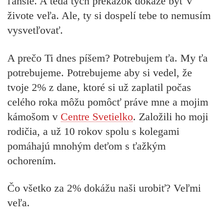
ľahšie. A teda tých prekážok dokáže byť v
živote veľa. Ale, ty si dospelí tebe to nemusím
vysvetľovať.
A prečo Ti dnes píšem? Potrebujem ťa. My ťa
potrebujeme. Potrebujeme aby si vedel, že
tvoje 2% z dane, ktoré si už zaplatil počas
celého roka môžu pomôcť práve mne a mojim
kámošom v
Centre Svetielko
. Založili ho moji
rodičia, a už 10 rokov spolu s kolegami
pomáhajú mnohým deťom s ťažkým
ochorením.
Čo všetko za 2% dokážu naši urobiť? Veľmi
veľa.