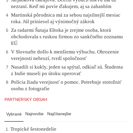
3
nezraní. Keď mi povie ďakujem, aj sa zahanbím
Martinská pôrodnica má za sebou najsilnejší mesiac
4
roka. Júl priniesol aj výnimočný zákrok
Za radarmi Šutaja Eštoka je zrejme osoba, ktorá
5
obchodovala s ruskou firmou zo sankčného zoznamu
EÚ
V Slovnafte došlo k menšiemu výbuchu. Ohrozenie
6
verejnosti nehrozí, tvrdí spoločnosť
Nasadili si kukly, jeden sa spýtal, odkiaľ sú. Študenta
7
z Indie museli po útoku operovať
Polícia žiada verejnosť o pomoc. Potrebuje stotožniť
8
osobu z fotografie
PARTNERSKÝ OBSAH
Najnovšie
Najčítanejšie
Vybrané
Tropické šestonedelie