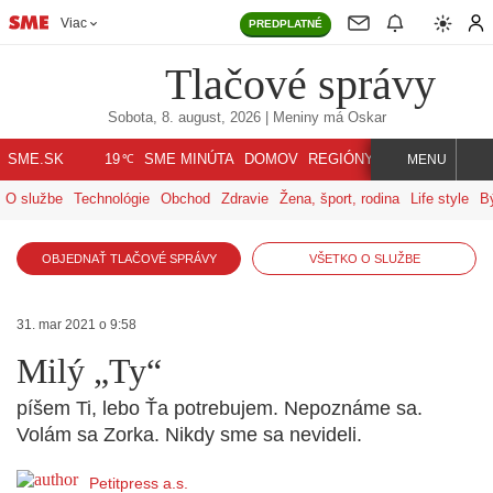
Viac
PREDPLATNÉ
Tlačové správy
Sobota, 8. august, 2026
| Meniny má
Oskar
℃
SME.SK
SME MINÚTA
DOMOV
REGIÓNY
INDEX
SVET
19
MENU
O službe
Technológie
Obchod
Zdravie
Žena, šport, rodina
Life style
B
OBJEDNAŤ TLAČOVÉ SPRÁVY
VŠETKO O SLUŽBE
31. mar 2021 o 9:58
Milý „Ty“
píšem Ti, lebo Ťa potrebujem. Nepoznáme sa.
Volám sa Zorka. Nikdy sme sa nevideli.
Petitpress a.s.