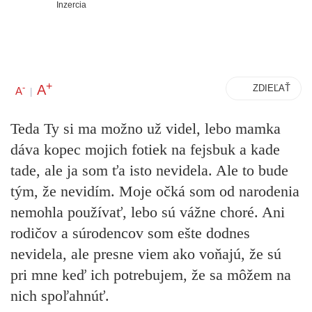
Inzercia
+
A
-
ZDIEĽAŤ
A
|
Teda Ty si ma možno už videl, lebo mamka
dáva kopec mojich fotiek na fejsbuk a kade
tade, ale ja som ťa isto nevidela. Ale to bude
tým, že nevidím. Moje očká som od narodenia
nemohla používať, lebo sú vážne choré. Ani
rodičov a súrodencov som ešte dodnes
nevidela, ale presne viem ako voňajú, že sú
pri mne keď ich potrebujem, že sa môžem na
nich spoľahnúť.