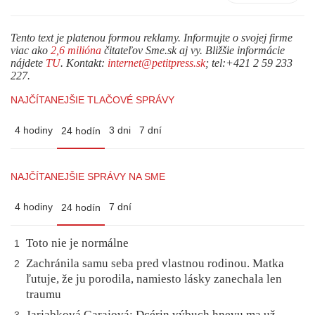
Tento text je platenou formou reklamy. Informujte o svojej firme
viac ako
2,6 milióna
čitateľov Sme.sk aj vy. Bližšie informácie
nájdete
TU
. Kontakt:
internet@petitpress.sk
; tel:+421 2 59 233
227.
NAJČÍTANEJŠIE TLAČOVÉ SPRÁVY
4 hodiny
3 dni
7 dní
24 hodín
NAJČÍTANEJŠIE SPRÁVY NA SME
4 hodiny
7 dní
24 hodín
Toto nie je normálne
1
Zachránila samu seba pred vlastnou rodinou. Matka
2
ľutuje, že ju porodila, namiesto lásky zanechala len
traumu
Jarjabková Garajová: Dcérin výbuch hnevu ma už