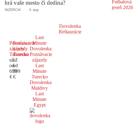
hrá vaše mesto či dedina?
INZERCIA
4. aug
Dovolenka
Reštaurácie
Last
Poznávacie
Poznávacie
Minute
zájazdy
zájazdy
Dovolenka
Taliansko
Turecko
Poznávacie
už
už
zájazdy
od
od
Last
699
599
Minute
€
€
Turecko
Dovolenka
Maldivy
Last
Minute
Egypt