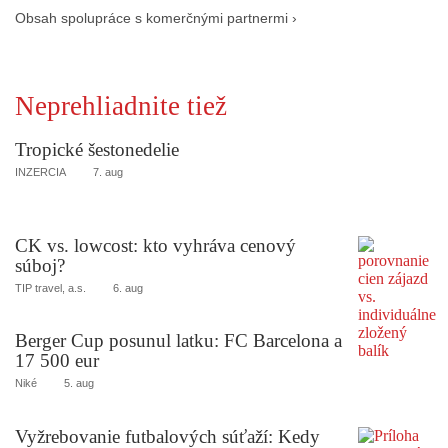
Obsah spolupráce s komerčnými partnermi ›
Neprehliadnite tiež
Tropické šestonedelie
INZERCIA
7. aug
CK vs. lowcost: kto vyhráva cenový
súboj?
TIP travel, a.s.
6. aug
Berger Cup posunul latku: FC Barcelona a
17 500 eur
Niké
5. aug
Vyžrebovanie futbalových súťaží: Kedy