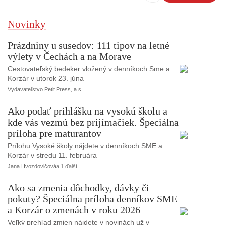
Novinky
Prázdniny u susedov: 111 tipov na letné
výlety v Čechách a na Morave
Cestovateľský bedeker vložený v denníkoch Sme a
Korzár v utorok 23. júna
Vydavateľstvo Petit Press, a.s.
Ako podať prihlášku na vysokú školu a
kde vás vezmú bez prijímačiek. Špeciálna
príloha pre maturantov
Prílohu Vysoké školy nájdete v denníkoch SME a
Korzár v stredu 11. februára
Jana Hvozdovičová
a 1 ďalší
Ako sa zmenia dôchodky, dávky či
pokuty? Špeciálna príloha denníkov SME
a Korzár o zmenách v roku 2026
Veľký prehľad zmien nájdete v novinách už v