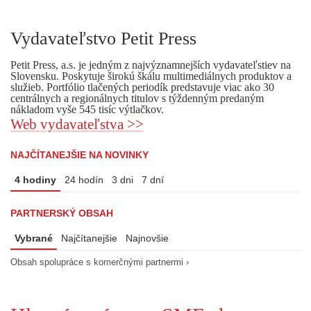
Vydavateľstvo Petit Press
Petit Press, a.s. je jedným z najvýznamnejších vydavateľstiev na
Slovensku. Poskytuje širokú škálu multimediálnych produktov a
služieb. Portfólio tlačených periodík predstavuje viac ako 30
centrálnych a regionálnych titulov s týždenným predaným
nákladom vyše 545 tisíc výtlačkov.
Web vydavateľstva >>
NAJČÍTANEJŠIE NA NOVINKY
4 hodiny
24 hodín
3 dni
7 dní
PARTNERSKÝ OBSAH
Vybrané
Najčítanejšie
Najnovšie
Obsah spolupráce s komerčnými partnermi ›