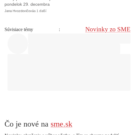
pondelok 29. decembra
Jana Hvozdovičová
a 1 ďalší
Novinky zo SME
Súvisiace témy
:
Čo je nové na
sme.sk