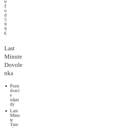
u
ž
o
d
5
9
9
€
Last
Minute
Dovole
nka
Pozn
ávaci
e
zájaz
dy
Last
Minu
te
Ture