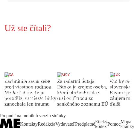
Už ste čítali?
ŽENA
DOMOV
INDEX
Zachránila samu seba
Za radarmi Šutaja
Kto by moh
pred vlastnou rodinou.
Eštoka je zrejme osoba,
slovenské 
Matka ľutuje, že ju
ktorá obchodovala s
Favorit je 
porodila, namiesto lásky
ruskou firmou zo
záujem môž
zanechala len traumu
sankčného zoznamu EÚ
ďalší
Prepnúť na mobilnú verziu stránky
Etický
Mapa
Kontakty
Redakcia
Vydavateľ
Predplatné
Pomoc
kódex
stránk