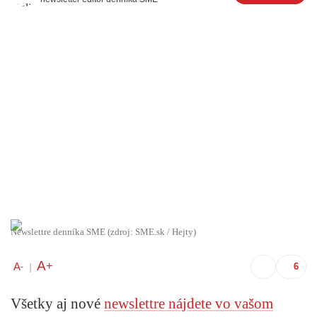
Newslettre denníka SME (zdroj: SME.sk / Hejty)
A
+
A
-
|
Všetky aj nové
newslettre nájdete vo vašom