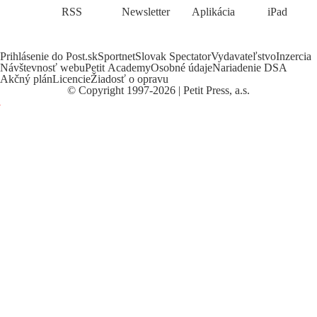
RSS
Newsletter
Aplikácia
iPad
Prihlásenie do Post.sk
Sportnet
Slovak Spectator
Vydavateľstvo
Inzercia
Návštevnosť webu
Petit Academy
Osobné údaje
Nariadenie DSA
Akčný plán
Licencie
Žiadosť o opravu
©
Copyright
1997-2026 | Petit Press, a.s.