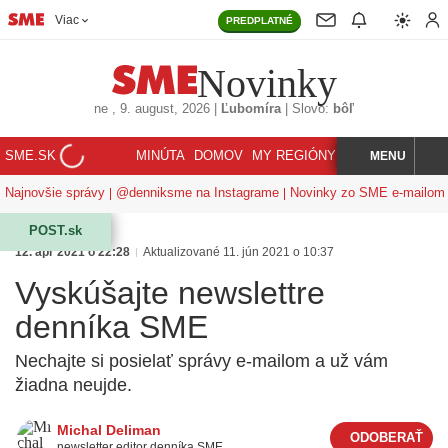
Viac
PREDPLATNÉ
Novinky
ne
, 9. august, 2026
|
Ľubomíra
|
Slovo:
bôľ
SME.SK
MINÚTA
DOMOV
MY REGIÓNY
KORZÁR
MENU
INDEX
HĽADAJ
Najnovšie správy
@denniksme na Instagrame
Novinky zo SME e-mailom
POST.sk
12. apr 2021 o 22:28
Aktualizované 11. jún 2021 o 10:37
Vyskúšajte newslettre
denníka SME
Nechajte si posielať správy e-mailom a už vám
žiadna neujde.
Michal Deliman
newsletter editor denníka SME