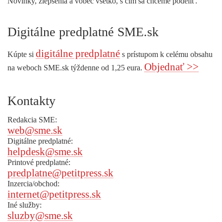
Novinky, zlepšenia a vôbec všetko, s čím sa chceme podeliť.
Digitálne predplatné SME.sk
digitálne predplatné
Kúpte si
s prístupom k celému obsahu
Objednať >>
na weboch SME.sk týždenne od 1,25 eura.
Kontakty
Redakcia SME:
web@sme.sk
Digitálne predplatné:
helpdesk@sme.sk
Printové predplatné:
predplatne@petitpress.sk
Inzercia/obchod:
internet@petitpress.sk
Iné služby:
sluzby@sme.sk