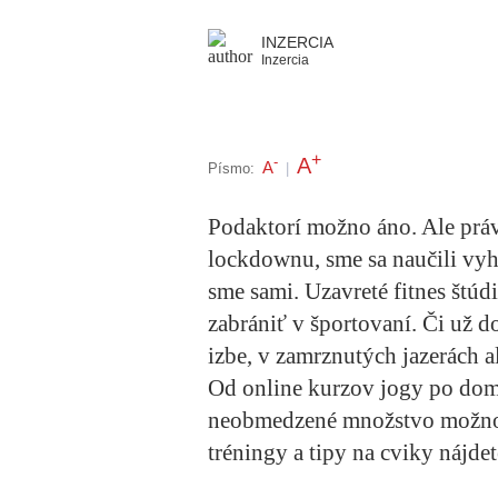
INZERCIA
Inzercia
+
A
-
A
Písmo:
|
Podaktorí možno áno. Ale prá
lockdownu, sme sa naučili vyhe
sme sami. Uzavreté fitnes štúd
zabrániť v športovaní. Či už d
izbe, v zamrznutých jazerách al
Od online kurzov jogy po domá
neobmedzené množstvo možnost
tréningy a tipy na cviky nájdet