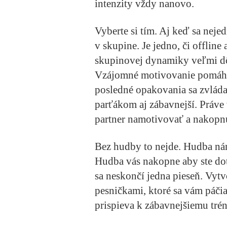
intenzity vždy nanovo.
Vyberte si tím
. Aj keď sa neje
v skupine. Je jedno, či offline
skupinovej dynamiky veľmi dô
Vzájomné motivovanie pomáha z
posledné opakovania sa zvládaj
parťákom aj zábavnejší. Práve
partner namotivovať a nakopnú
Bez hudby to nejde.
Hudba nám
Hudba vás nakopne aby ste dot
sa neskončí jedna pieseň. Vytv
pesničkami, ktoré sa vám páči
prispieva k zábavnejšiemu trén