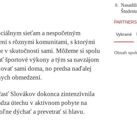
Nasadili
8
.
Študent
PARTNERS
ociálnym sieťam a nespočetným
Vybrané
ení s rôznymi komunitami, s ktorými
e v skutočnosti sami. Môžeme si spolu
Obsah spol
ať športové výkony a tým sa navzájom
ovať sami doma, no predsa naďalej
znych obmedzení.
 časť Slovákov dokonca zintenzívnila
hádza útechu v aktívnom pobyte na
ľne dýchať a prevetrať si hlavu.