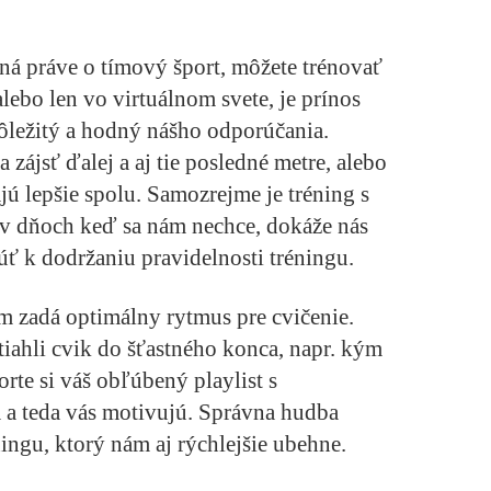
dná práve o tímový šport, môžete trénovať
 alebo len vo virtuálnom svete, je prínos
ležitý a hodný nášho odporúčania.
ájsť ďalej a aj tie posledné metre, alebo
ú lepšie spolu. Samozrejme je tréning s
 v dňoch keď sa nám nechce, dokáže nás
ť k dodržaniu pravidelnosti tréningu.
 zadá optimálny rytmus pre cvičenie.
iahli cvik do šťastného konca, napr. kým
orte si váš obľúbený playlist s
a a teda vás motivujú. Správna hudba
ingu, ktorý nám aj rýchlejšie ubehne.