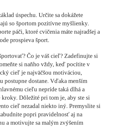
základ úspechu.
Určite sa dokážete
jajú so športom pozitívne myšlienky.
orte páči, ktoré cvičenia máte najradšej a
ode prospieva šport.
športovať? Čo je váš cieľ? Zadefinujte si
spomeňte si naňho vždy, keď pocítite v
ický cieľ je najväčšou motiváciou,
emu postupne dostane. Vďaka menším
lavnému cieľu nepríde taká dlhá a
kroky. Dôležité pri tom je, aby ste si
nto cieľ nezadal niekto iný. Premyslite si
zabudnite popri pravidelnosť aj na
nu a motivujte sa malým zvýšením