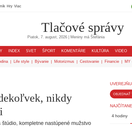
ník
Hry
Viac
Tlačové správy
Piatok, 7. august, 2026
| Meniny má
Štefánia
Y
INDEX
SVET
ŠPORT
KOMENTÁRE
KULTÚRA
VIDEO
odina
Life style
Bývanie
Motorizmus
Cestovanie
Financie
MY 
UVEREJŇU
dekoľvek, nikdy
OBJEDNAŤ 
NAJČÍTANE
i
4 hodiny
es štúdio, kompletne nastúpené mužstvo