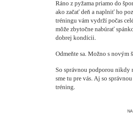
Ráno z pyžama priamo do špor
ako začať deň a naplniť ho poz
tréningu vám vydrží počas cel
môže zbytočne nabúrať spánko
dobrej kondícii.
Odmeňte sa. Možno s novým š
So správnou podporou nikdy 
sme tu pre vás. Aj so správno
tréning.
NA