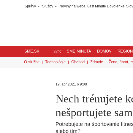
Správy
Služby
Noviny na webe
Last Minute Dovolenka
Slov
SME.SK
SME MINÚTA
DOMOV
REGIÓN
℃
22
O službe
Technológie
Obchod
Zdravie
Žena, šport, r
19. apr 2021 o 9:08
Nech trénujete k
nešportujete sam
Potrebujete na športovanie fitn
alebo tím?