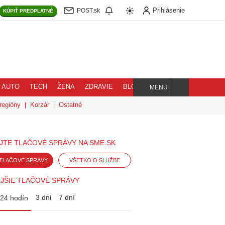
Prihlásenie
POST.sk
KÚPIŤ
PREDPLATNÉ
AUTO
TECH
ŽENA
ZDRAVIE
BLOG
MENU
Hľadaj
regióny
Korzár
Ostatné
JTE TLAČOVÉ SPRÁVY NA SME.SK
TLAČOVÉ SPRÁVY
VŠETKO O SLUŽBE
JŠIE TLAČOVÉ SPRÁVY
3 dni
7 dní
24 hodín