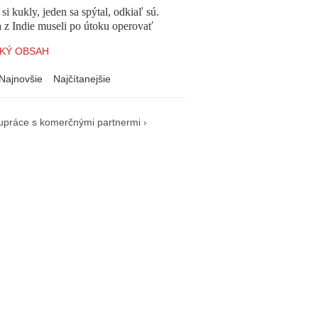
 si kukly, jeden sa spýtal, odkiaľ sú.
a z Indie museli po útoku operovať
KÝ OBSAH
Najnovšie
Najčítanejšie
upráce s komerčnými partnermi ›