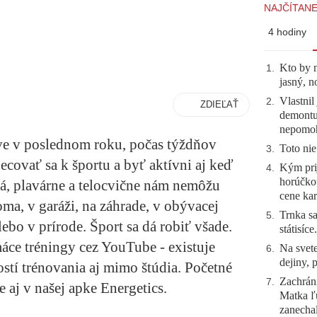
NAJČÍTANE
4 hodiny
Kto by 
1
.
jasný, n
Vlastnil
2
.
ZDIEĽAŤ
demontuj
nepomo
ve v poslednom roku, počas týždňov
Toto nie
3
.
covať sa k športu a byť aktívni aj keď
Kým prij
4
.
horúčko
iá, plavárne a telocvične nám nemôžu
cene kar
oma, v garáži, na záhrade, v obývacej
Trnka sa
5
.
ebo v prírode. Šport sa dá robiť všade.
státisíc
ce tréningy cez YouTube - existuje
Na svete
6
.
dejiny, 
í trénovania aj mimo štúdia. Početné
Zachráni
7
.
e aj v našej apke Energetics.
Matka ľu
zanecha