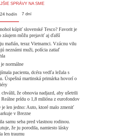
JŠIE SPRÁVY NA SME
7 dní
24 hodín
mohol kúpiť slovenské Tesco? Favorit je
o záujem môžu prejaviť aj ďalší
 ju mafián, teraz Vietnamci. Vzácnu vilu
ú neznámi muži, polícia zatiaľ
hla
 je normálne
ímala pacienta, dcéra vedľa ležala s
u. Úspešná martinská primárka hovorí o
iéry
 chválil, že obnovia nadjazd, aby ušetrili
e. Reálne prídu o 1,8 milióna z eurofondov
 je len jedno: Auto, ktoré malo zmeniť
parkuje v Brezne
la samu seba pred vlastnou rodinou.
tuje, že ju porodila, namiesto lásky
la len traumu