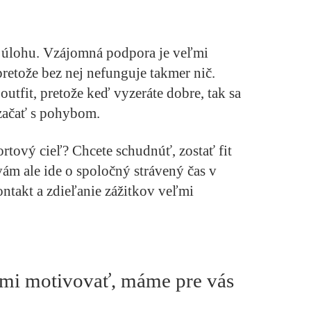
 úlohu. Vzájomná podpora je veľmi
pretože bez nej nefunguje takmer nič.
utfit, pretože keď vyzeráte dobre, tak sa
 začať s pohybom.
ortový cieľ? Chcete schudnúť, zostať fit
m ale ide o spoločný strávený čas v
ontakt a zdieľanie zážitkov veľmi
sami motivovať, máme pre vás