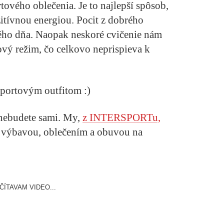
tového oblečenia
. Je to najlepší spôsob,
itívnou energiou. Pocit z dobrého
ého dňa. Naopak neskoré cvičenie nám
vý režim, čo celkovo neprispieva k
portovým outfitom :)
nebudete sami. My,
z INTERSPORTu,
u výbavou, oblečením a obuvou na
ČÍTAVAM VIDEO...