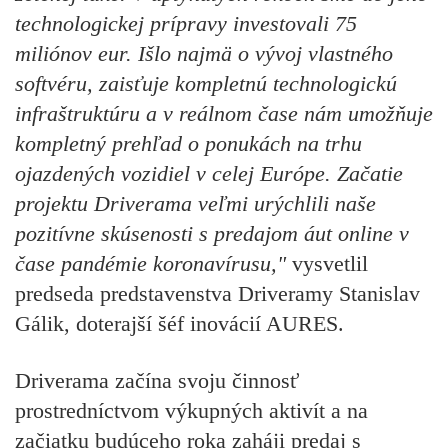
technologickej prípravy investovali 75
miliónov eur. Išlo najmä o vývoj vlastného
softvéru, zaisťuje kompletnú technologickú
infraštruktúru a v reálnom čase nám umožňuje
kompletný prehľad o ponukách na trhu
ojazdených vozidiel v celej Európe. Začatie
projektu Driverama veľmi urýchlili naše
pozitívne skúsenosti s predajom áut online v
čase pandémie koronavírusu,"
vysvetlil
predseda predstavenstva Driveramy Stanislav
Gálik, doterajší šéf inovácií AURES.
Driverama začína svoju činnosť
prostredníctvom výkupných aktivít a na
začiatku budúceho roka zaháji predaj s