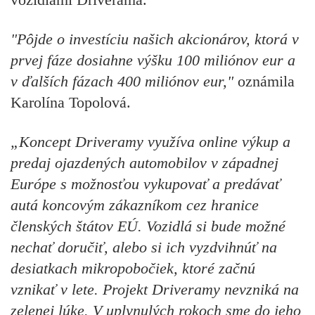
"Pôjde o investíciu našich akcionárov, ktorá v
prvej fáze dosiahne výšku 100 miliónov eur a
v ďalších fázach 400 miliónov eur,"
oznámila
Karolína Topolová.
„Koncept Driveramy využíva online výkup a
predaj ojazdených automobilov v západnej
Európe s možnosťou vykupovať a predávať
autá koncovým zákazníkom cez hranice
členských štátov EÚ. Vozidlá si bude možné
nechať doručiť, alebo si ich vyzdvihnúť na
desiatkach mikropobočiek, ktoré začnú
vznikať v lete. Projekt Driveramy nevzniká na
zelenej lúke. V uplynulých rokoch sme do jeho