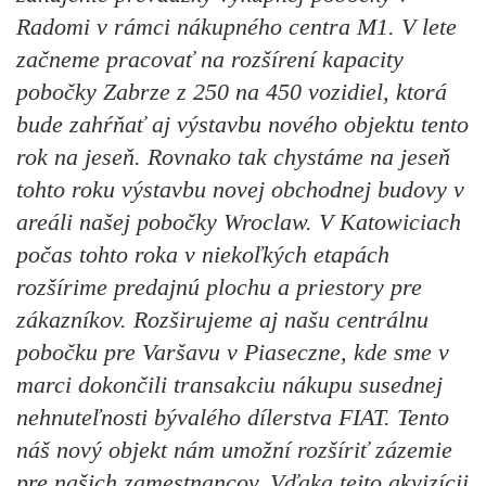
Radomi v rámci nákupného centra M1. V lete
začneme pracovať na rozšírení kapacity
pobočky Zabrze z 250 na 450 vozidiel, ktorá
bude zahŕňať aj výstavbu nového objektu tento
rok na jeseň. Rovnako tak chystáme na jeseň
tohto roku výstavbu novej obchodnej budovy v
areáli našej pobočky Wroclaw. V Katowiciach
počas tohto roka v niekoľkých etapách
rozšírime predajnú plochu a priestory pre
zákazníkov. Rozširujeme aj našu centrálnu
pobočku pre Varšavu v Piaseczne, kde sme v
marci dokončili transakciu nákupu susednej
nehnuteľnosti bývalého dílerstva FIAT. Tento
náš nový objekt nám umožní rozšíriť zázemie
pre našich zamestnancov. Vďaka tejto akvizícii