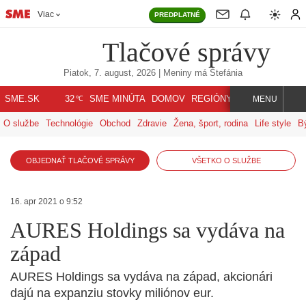
Viac
PREDPLATNÉ
Tlačové správy
Piatok, 7. august, 2026
| Meniny má
Štefánia
℃
SME.SK
SME MINÚTA
DOMOV
REGIÓNY
INDEX
SVET
32
MENU
O službe
Technológie
Obchod
Zdravie
Žena, šport, rodina
Life style
B
OBJEDNAŤ TLAČOVÉ SPRÁVY
VŠETKO O SLUŽBE
16. apr 2021 o 9:52
AURES Holdings sa vydáva na
západ
AURES Holdings sa vydáva na západ, akcionári
dajú na expanziu stovky miliónov eur.