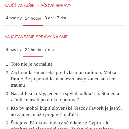
NAJČÍTANEJŠIE TLAČOVÉ SPRÁVY
4 hodiny
3 dni
7 dní
24 hodín
NAJČÍTANEJŠIE SPRÁVY NA SME
4 hodiny
7 dní
24 hodín
Toto nie je normálne
1
Zachránila samu seba pred vlastnou rodinou. Matka
2
ľutuje, že ju porodila, namiesto lásky zanechala len
traumu
Nasadili si kukly, jeden sa spýtal, odkiaľ sú. Študenta
3
z Indie museli po útoku operovať
Kto by mohol kúpiť slovenské Tesco? Favorit je jasný,
4
no záujem môžu prejaviť aj ďalší
Šutajove Eštokove radary sú údajne z Cypru, ale
5