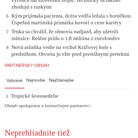
výrobca má slovenskú stopu. Technicky sa takmer
zhodujú s ruskými
Kým prijímala pacienta, dcéra vedľa ležala s horúčkou.
6
Úspešná martinská primárka hovorí o cene kariéry
Trnka sa chválil, že obnovia nadjazd, aby ušetrili
7
státisíce. Reálne prídu o 1,8 milióna z eurofondov
Nová asfaltka vedie na vrchol Kráľovej hole s
8
predstihom. Otvoria ju ešte pred prestížnymi pretekmi
PARTNERSKÝ OBSAH
Najnovšie
Najčítanejšie
Vybrané
Tropické šestonedelie
Obsah spolupráce s komerčnými partnermi ›
Neprehliadnite tiež