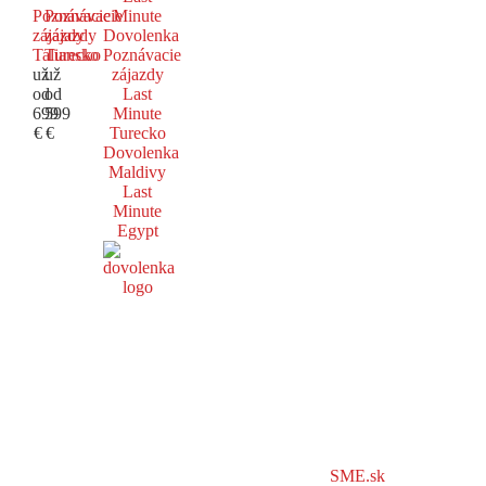
Poznávacie
Poznávacie
Minute
zájazdy
zájazdy
Dovolenka
Taliansko
Turecko
Poznávacie
už
už
zájazdy
od
od
Last
699
599
Minute
€
€
Turecko
Dovolenka
Maldivy
Last
Minute
Egypt
SME.sk