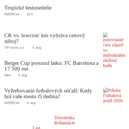
Tropické šestonedelie
INZERCIA
16 h
CK vs. lowcost: kto vyhráva cenový
súboj?
TIP travel, a.s.
6. aug
Berger Cup posunul latku: FC Barcelona a
17 500 eur
Niké
5. aug
Vyžrebovanie futbalových súťaží: Kedy
hrá vaše mesto či dedina?
INZERCIA
4. aug
Dovolenka
Reštaurácie
Last