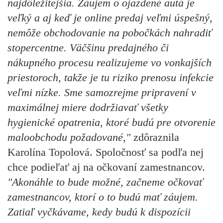
najdôležitejšia. Záujem o ojazdené autá je
veľký a aj keď je online predaj veľmi úspešný,
nemôže obchodovanie na pobočkách nahradiť
stopercentne. Väčšinu predajného či
nákupného procesu realizujeme vo vonkajších
priestoroch, takže je tu riziko prenosu infekcie
veľmi nízke. Sme samozrejme pripravení v
maximálnej miere dodržiavať všetky
hygienické opatrenia, ktoré budú pre otvorenie
maloobchodu požadované,"
zdôraznila
Karolína Topolová. Spoločnosť sa podľa nej
chce podieľať aj na očkovaní zamestnancov.
"Akonáhle to bude možné, začneme očkovať
zamestnancov, ktorí o to budú mať záujem.
Zatiaľ vyčkávame, kedy budú k dispozícii