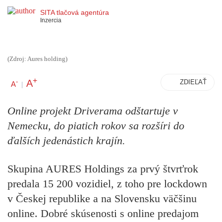
SITA tlačová agentúra
Inzercia
(Zdroj: Aures holding)
+
A
-
ZDIEĽAŤ
A
|
Online projekt Driverama odštartuje v
Nemecku, do piatich rokov sa rozšíri do
ďalších jedenástich krajín.
Skupina AURES Holdings za prvý štvrťrok
predala 15 200 vozidiel, z toho pre lockdown
v Českej republike a na Slovensku väčšinu
online. Dobré skúsenosti s online predajom