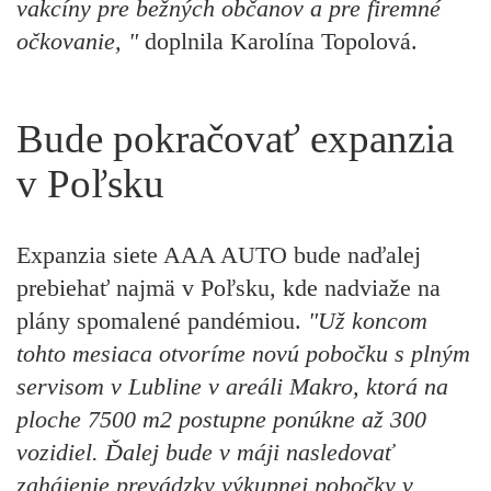
vakcíny pre bežných občanov a pre firemné
očkovanie, "
doplnila Karolína Topolová.
Bude pokračovať expanzia
v Poľsku
Expanzia siete AAA AUTO bude naďalej
prebiehať najmä v Poľsku, kde nadviaže na
plány spomalené pandémiou.
"Už koncom
tohto mesiaca otvoríme novú pobočku s plným
servisom v Lubline v areáli Makro, ktorá na
ploche 7500 m2 postupne ponúkne až 300
vozidiel. Ďalej bude v máji nasledovať
zahájenie prevádzky výkupnej pobočky v