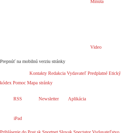
Minúta
Video
Prepnúť na mobilnú verziu stránky
Kontakty
Redakcia
Vydavateľ
Predplatné
Etický
kódex
Pomoc
Mapa stránky
RSS
Newsletter
Aplikácia
iPad
Prihlásenie do Post.sk
Sportnet
Slovak Spectator
Vydavateľstvo