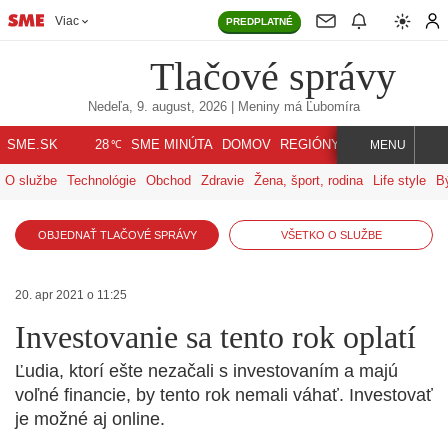
Viac
PREDPLATNÉ
Tlačové správy
Nedeľa, 9. august, 2026
| Meniny má
Ľubomíra
℃
SME.SK
SME MINÚTA
DOMOV
REGIÓNY
INDEX
SVET
28
MENU
O službe
Technológie
Obchod
Zdravie
Žena, šport, rodina
Life style
B
OBJEDNAŤ TLAČOVÉ SPRÁVY
VŠETKO O SLUŽBE
20. apr 2021 o 11:25
Investovanie sa tento rok oplatí
Ľudia, ktorí ešte nezačali s investovaním a majú
voľné financie, by tento rok nemali váhať. Investovať
je možné aj online.