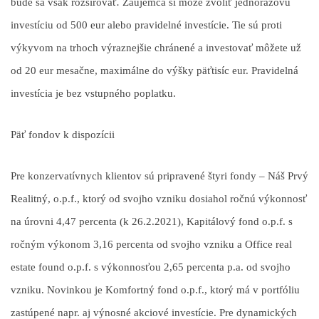
bude sa však rozširovať
.
Záujemca si môže zvoliť jednorazovú
investíciu od 500 eur alebo
pravidelné investície. Tie sú proti
výkyvom na trhoch výraznejšie chránené a investovať môžete už
od 20 eur mesačne, maximálne do výšky päťtisíc eur.
Pravidelná
investícia je bez vstupného poplatku.
Päť fondov k dispozícii
Pre konzervatívnych klientov sú pripravené štyri fondy – Náš Prvý
Realitný, o.p.f., ktorý od svojho vzniku dosiahol ročnú výkonnosť
na úrovni 4,47 percenta (k 26.2.2021), Kapitálový fond o.p.f. s
ročným výkonom 3,16 percenta od svojho vzniku a Office real
estate found o.p.f. s výkonnosťou 2,65 percenta p.a. od svojho
vzniku. Novinkou je Komfortný fond o.p.f., ktorý má v portfóliu
zastúpené napr. aj výnosné akciové investície. Pre dynamických