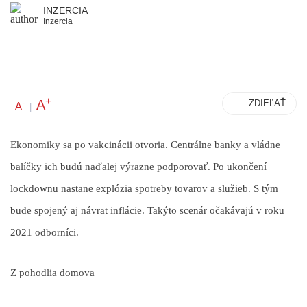
INZERCIA
Inzercia
+
A
-
ZDIEĽAŤ
A
|
Ekonomiky sa po vakcinácii otvoria. Centrálne banky a vládne
balíčky ich budú naďalej výrazne podporovať. Po ukončení
lockdownu nastane explózia spotreby tovarov a služieb. S tým
bude spojený aj návrat inflácie. Takýto scenár očakávajú v roku
2021 odborníci.
Z pohodlia domova