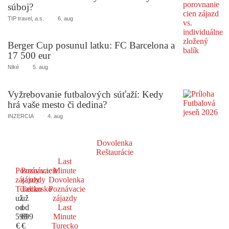
súboj?
TIP travel, a.s.
6. aug
Berger Cup posunul latku: FC Barcelona a
17 500 eur
Niké
5. aug
Vyžrebovanie futbalových súťaží: Kedy
hrá vaše mesto či dedina?
INZERCIA
4. aug
Dovolenka
Reštaurácie
Last
Poznávacie
Poznávacie
Minute
zájazdy
zájazdy
Dovolenka
Turecko
Taliansko
Poznávacie
už
už
zájazdy
od
od
Last
599
699
Minute
€
€
Turecko