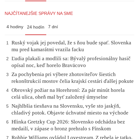
NAJČÍTANEJŠIE SPRÁVY NA SME
4 hodiny
7 dní
24 hodín
Ruský vojak jej povedal, že s ňou bude spať. Slovenka
1
mu pred kamarátmi vrazila facku
Ľudia plakali a modlili sa: Bývalý profesionálny hasič
2
opísal noc, keď horelo Braväcovo
Za pochybenia pri výbere zhotoviteľov šiestich
3
rekonštrukcií mostov čelia krajskí cestári ďalšej pokute
Obrovský požiar na Horehroní: Za pár minút horela
4
celá ulica, oheň mal byť založený úmyselne
Najhlbšia tiesňava na Slovensku, vyše sto jaskýň,
5
chladivý potok. Objavte úchvatné miesto na východe
Hlinka Gretzky Cup 2026: Slovensko odchádza bez
6
medailí, v zápase o bronz prehralo s Fínskom
Robbie Williams ovládol Lovestream. Z rebela je tatko,
7