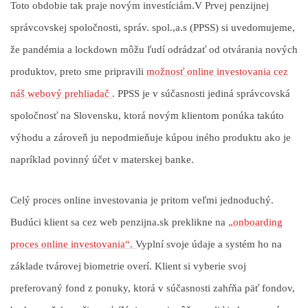
Toto obdobie tak praje novým investíciám.
V Prvej penzijnej
správcovskej spoločnosti, správ. spol.,a.s (PPSS) si uvedomujeme,
že pandémia a lockdown môžu ľudí odrádzať od otvárania nových
produktov, preto sme pripravili
možnosť online investovania cez
náš webový prehliadač
.
PPSS je v súčasnosti jediná správcovská
spoločnosť na Slovensku, ktorá novým klientom ponúka takúto
výhodu a zároveň ju nepodmieňuje kúpou iného produktu ako je
napríklad povinný účet v materskej banke.
Celý proces online investovania je pritom veľmi jednoduchý.
Budúci klient sa cez web penzijna.sk preklikne na
„onboarding
proces online investovania“.
Vyplní svoje údaje a systém ho na
základe tvárovej biometrie overí.
Klient si vyberie svoj
preferovaný fond z ponuky, ktorá v súčasnosti zahŕňa päť fondov,