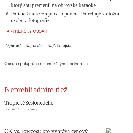
ktorý šou premenil na obrovské karaoke
Polícia žiada verejnosť o pomoc. Potrebuje stotožniť
8
osobu z fotografie
PARTNERSKÝ OBSAH
Najnovšie
Najčítanejšie
Vybrané
Obsah spolupráce s komerčnými partnermi ›
Neprehliadnite tiež
Tropické šestonedelie
INZERCIA
7. aug
CK vs. lowcost: kto vyhráva cenový