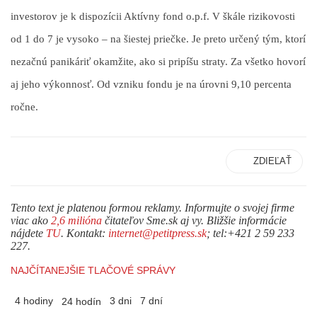
investorov je k dispozícii Aktívny fond o.p.f. V škále rizikovosti
od 1 do 7 je vysoko – na šiestej priečke. Je preto určený tým, ktorí
nezačnú panikáriť okamžite, ako si pripíšu straty. Za všetko hovorí
aj jeho výkonnosť. Od vzniku fondu je na úrovni 9,10 percenta
ročne.
ZDIEĽAŤ
Tento text je platenou formou reklamy. Informujte o svojej firme
viac ako
2,6 milióna
čitateľov Sme.sk aj vy. Bližšie informácie
nájdete
TU
. Kontakt:
internet@petitpress.sk
; tel:+421 2 59 233
227.
NAJČÍTANEJŠIE TLAČOVÉ SPRÁVY
4 hodiny
3 dni
7 dní
24 hodín