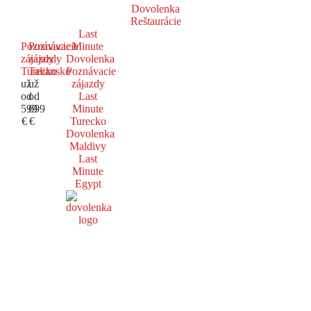
Dovolenka
Reštaurácie
Last
Poznávacie
Poznávacie
Minute
zájazdy
zájazdy
Dovolenka
Turecko
Taliansko
Poznávacie
už
už
zájazdy
od
od
Last
599
699
Minute
€
€
Turecko
Dovolenka
Maldivy
Last
Minute
Egypt