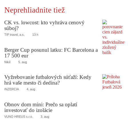
Neprehliadnite tiež
CK vs. lowcost: kto vyhráva cenový
súboj?
TIP travel, a.s.
13 h
Berger Cup posunul latku: FC Barcelona a
17 500 eur
Niké
5. aug
Vyžrebovanie futbalových súťaží: Kedy
hrá vaše mesto či dedina?
INZERCIA
4. aug
Obnov dom mini: Prečo sa oplatí
investovať do izolácie
VUNO HREUS s.r.o.
3. aug