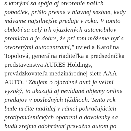
s ktorými sa spája aj otvorenie našich
pobočiek, prišlo presne v hlavnej sezóne, kedy
mávame najsilnejšie predaje v roku. V tomto
období sa celý trh ojazdených automobilov
prebúdza a je dobre, že pri tom môžeme byť s
otvorenými autocentrami,"
uviedla Karolína
Topolová, generálna riaditeľka a predsedníčka
predstavenstva AURES Holdings,
prevádzkovateľa medzinárodnej siete AAA
AUTO.
"Záujem o ojazdené autá je veľmi
vysoký, to ukazujú aj nevídané objemy online
predajov v posledných týždňoch. Tento rok
bude určite naďalej v rámci pokračujúcich
protipandemických opatrení a dovolenky sa
budú zrejme odohrávať prevažne autom po