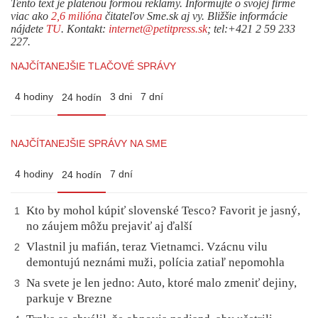
Tento text je platenou formou reklamy. Informujte o svojej firme
viac ako
2,6 milióna
čitateľov Sme.sk aj vy. Bližšie informácie
nájdete
TU
. Kontakt:
internet@petitpress.sk
; tel:+421 2 59 233
227.
NAJČÍTANEJŠIE TLAČOVÉ SPRÁVY
4 hodiny
3 dni
7 dní
24 hodín
NAJČÍTANEJŠIE SPRÁVY NA SME
4 hodiny
7 dní
24 hodín
Kto by mohol kúpiť slovenské Tesco? Favorit je jasný,
1
no záujem môžu prejaviť aj ďalší
Vlastnil ju mafián, teraz Vietnamci. Vzácnu vilu
2
demontujú neznámi muži, polícia zatiaľ nepomohla
Na svete je len jedno: Auto, ktoré malo zmeniť dejiny,
3
parkuje v Brezne