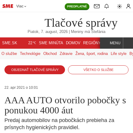
Viac
PREDPLATNÉ
Tlačové správy
Piatok, 7. august, 2026
| Meniny má
Štefánia
℃
SME.SK
SME MINÚTA
DOMOV
REGIÓNY
INDEX
SVET
22
MENU
O službe
Technológie
Obchod
Zdravie
Žena, šport, rodina
Life style
B
OBJEDNAŤ TLAČOVÉ SPRÁVY
VŠETKO O SLUŽBE
22. apr 2021 o 10:01
AAA AUTO otvorilo pobočky s
ponukou 4000 áut
Predaj automobilov na pobočkách prebieha za
prísnych hygienických pravidiel.