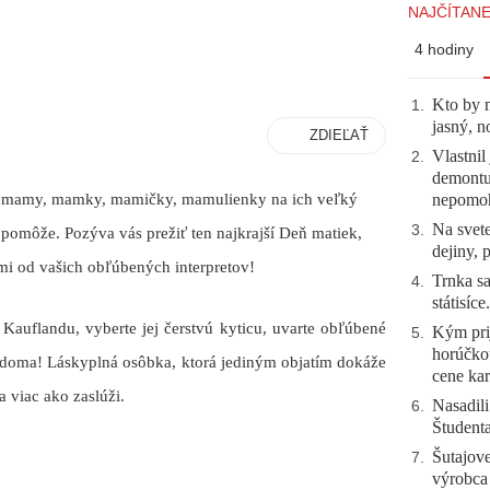
NAJČÍTANE
4 hodiny
Kto by 
1
.
jasný, n
ZDIEĽAŤ
Vlastnil
2
.
demontuj
nepomo
še mamy, mamky, mamičky, mamulienky na ich veľký
Na svete
3
.
pomôže. Pozýva vás prežiť ten najkrajší Deň matiek,
dejiny, 
i od vašich obľúbených interpretov!
Trnka sa
4
.
státisíc
 Kauflandu, vyberte jej čerstvú kyticu, uvarte obľúbené
Kým prij
5
.
horúčko
ás doma! Láskyplná osôbka, ktorá jediným objatím dokáže
cene kar
a viac ako zaslúži.
Nasadili
6
.
Študent
Šutajove
7
.
výrobca