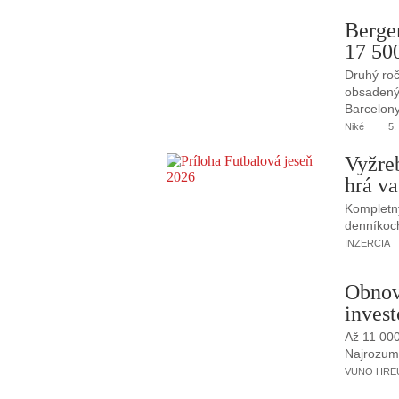
Berge
17 50
Druhý roč
obsadený 
Barcelony
Niké
5.
Vyžre
hrá va
Kompletný
denníkoc
INZERCIA
Obnov
invest
Až 11 00
Najrozumne
VUNO HREUS