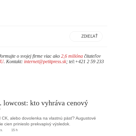
ZDIEĽAŤ
formujte o svojej firme viac ako
2,6 milióna
čitateľov
TU
. Kontakt:
internet@petitpress.sk
; tel:+421 2 59 233
. lowcost: kto vyhráva cenový
?
 CK, alebo dovolenka na vlastnú päsť? Augustové
e cien prinieslo prekvapivý výsledok.
.s.
15 h