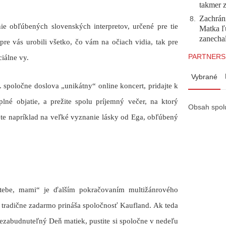
takmer 
Zachráni
8
.
e obľúbených slovenských interpretov, určené pre tie
Matka ľu
zanecha
 pre vás urobili všetko, čo vám na očiach vidia, tak pre
PARTNERS
iálne vy.
Vybrané
. spoločne doslova „unikátny“ online koncert,
pridajte k
lné objatie, a prežite spolu príjemný večer, na ktorý
Obsah spol
ete napríklad na veľké vyznanie lásky od Ega, obľúbený
 tebe, mami“ je ďalším pokračovaním multižánrového
 tradične zadarmo prináša spoločnosť Kaufland.
Ak teda
 nezabudnuteľný Deň matiek,
pustite si spoločne v nedeľu