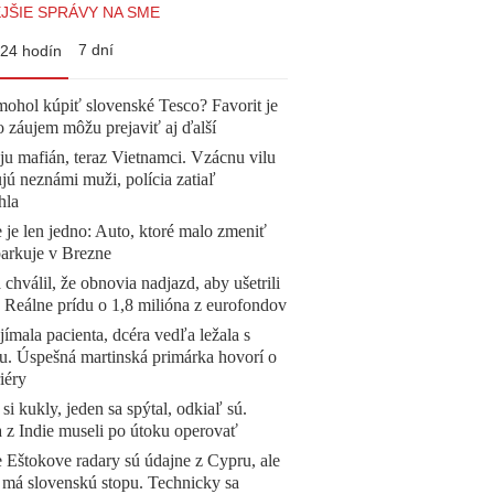
JŠIE SPRÁVY NA SME
7 dní
24 hodín
mohol kúpiť slovenské Tesco? Favorit je
o záujem môžu prejaviť aj ďalší
 ju mafián, teraz Vietnamci. Vzácnu vilu
ú neznámi muži, polícia zatiaľ
hla
 je len jedno: Auto, ktoré malo zmeniť
parkuje v Brezne
 chválil, že obnovia nadjazd, aby ušetrili
e. Reálne prídu o 1,8 milióna z eurofondov
ímala pacienta, dcéra vedľa ležala s
u. Úspešná martinská primárka hovorí o
iéry
 si kukly, jeden sa spýtal, odkiaľ sú.
a z Indie museli po útoku operovať
 Eštokove radary sú údajne z Cypru, ale
 má slovenskú stopu. Technicky sa