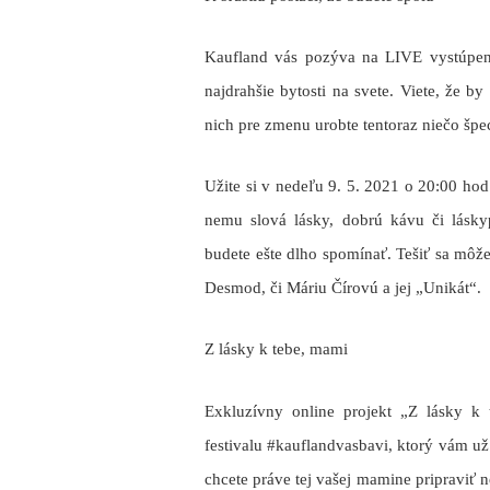
Kaufland vás pozýva na LIVE vystúpeni
najdrahšie bytosti na svete. Viete, že by
nich pre zmenu urobte tentoraz niečo špec
Užite si v nedeľu 9. 5. 2021 o 20:00 hod
nemu slová lásky, dobrú kávu či láskyp
budete ešte dlho spomínať. Tešiť sa môž
Desmod, či Máriu Čírovú a jej „Unikát“.
Z lásky k tebe, mami
Exkluzívny online projekt „Z lásky k
festivalu #kauflandvasbavi, ktorý vám už
chcete práve tej vašej mamine pripraviť