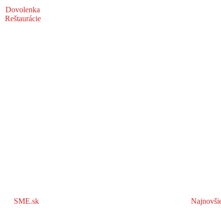
Dovolenka
Reštaurácie
SME.sk
Najnovši