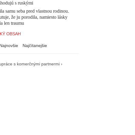
zhodujú s ruskými
la samu seba pred vlastnou rodinou.
tuje, že ju porodila, namiesto lásky
la len traumu
KÝ OBSAH
Najnovšie
Najčítanejšie
upráce s komerčnými partnermi ›