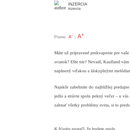
INZERCIA
Inzercia
+
A
-
A
Písmo:
|
Máte už pripravené prekvapenie pre va
sviatok? Ešte nie? Nevadí, Kaufland vám 
naplnený vďakou a láskyplnými melódiam
Najskôr zabehnite do najbližšej predajne
jedlo a strávte spolu pekný večer – u v
zahnať všetky problémy sveta, si to preds
K šťastiu postačí, že budete spolu