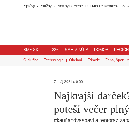
Správy
Služby
Noviny na webe
Last Minute Dovolenka
Slov
SME.SK
SME MINÚTA
DOMOV
REGIÓN
℃
22
O službe
Technológie
Obchod
Zdravie
Žena, šport, r
7. máj 2021 o 0:00
Najkrajší darče
poteší večer pln
#kauflandvasbavi a tentoraz zaba