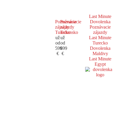
Last Minute
Poznávacie
Poznávacie
Dovolenka
zájazdy
zájazdy
Poznávacie
Turecko
Taliansko
zájazdy
už
už
Last Minute
od
od
Turecko
599
699
Dovolenka
€
€
Maldivy
Last Minute
Egypt