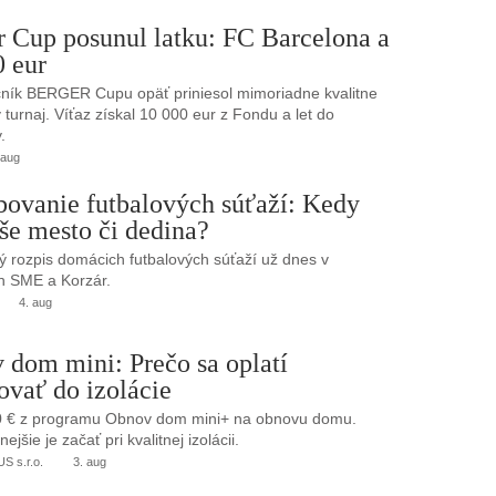
r Cup posunul latku: FC Barcelona a
0 eur
ník BERGER Cupu opäť priniesol mimoriadne kvalitne
turnaj. Víťaz získal 10 000 eur z Fondu a let do
.
 aug
bovanie futbalových súťaží: Kedy
še mesto či dedina?
 rozpis domácich futbalových súťaží už dnes v
h SME a Korzár.
4. aug
 dom mini: Prečo sa oplatí
ovať do izolácie
0 € z programu Obnov dom mini+ na obnovu domu.
jšie je začať pri kvalitnej izolácii.
 s.r.o.
3. aug