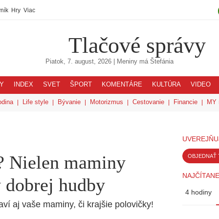
ník
Hry
Viac
Tlačové správy
Piatok, 7. august, 2026
| Meniny má
Štefánia
Y
INDEX
SVET
ŠPORT
KOMENTÁRE
KULTÚRA
VIDEO
odina
Life style
Bývanie
Motorizmus
Cestovanie
Financie
MY 
UVEREJŇU
k? Nielen maminy
OBJEDNAŤ 
NAJČÍTANE
ý dobrej hudby
4 hodiny
ví aj vaše maminy, či krajšie polovičky!