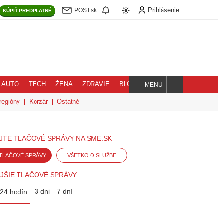
Prihlásenie
POST.sk
KÚPIŤ
PREDPLATNÉ
AUTO
TECH
ŽENA
ZDRAVIE
BLOG
MENU
Hľadaj
regióny
Korzár
Ostatné
JTE TLAČOVÉ SPRÁVY NA SME.SK
TLAČOVÉ SPRÁVY
VŠETKO O SLUŽBE
JŠIE TLAČOVÉ SPRÁVY
3 dni
7 dní
24 hodín