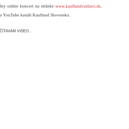
lny online koncert na
stránke
www.kauflandvasbavi.sk
,
o YouTube kanáli Kaufland Slovensko
.
ČÍTAVAM VIDEO...