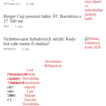
TIP travel, a.s.
6. aug
Berger Cup posunul latku: FC Barcelona a
17 500 eur
Niké
5. aug
Vyžrebovanie futbalových súťaží: Kedy
hrá vaše mesto či dedina?
INZERCIA
4. aug
Dovolenka
Reštaurácie
Last
Poznávacie
Poznávacie
Minute
zájazdy
zájazdy
Dovolenka
Turecko
Taliansko
Poznávacie
už
už
zájazdy
od
od
Last
599
699
Minute
€
€
Turecko
Dovolenka