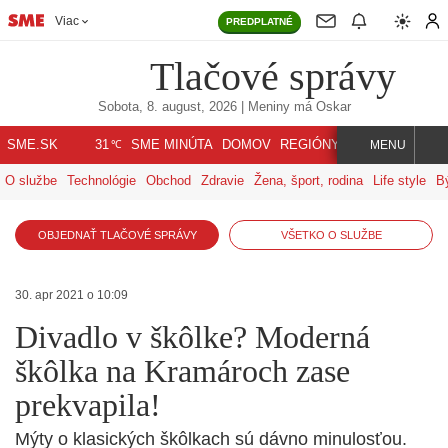
Viac
PREDPLATNÉ
Tlačové správy
Sobota, 8. august, 2026
| Meniny má
Oskar
℃
SME.SK
SME MINÚTA
DOMOV
REGIÓNY
INDEX
SVET
31
MENU
O službe
Technológie
Obchod
Zdravie
Žena, šport, rodina
Life style
B
OBJEDNAŤ TLAČOVÉ SPRÁVY
VŠETKO O SLUŽBE
30. apr 2021 o 10:09
Divadlo v škôlke? Moderná
škôlka na Kramároch zase
prekvapila!
Mýty o klasických škôlkach sú dávno minulosťou.