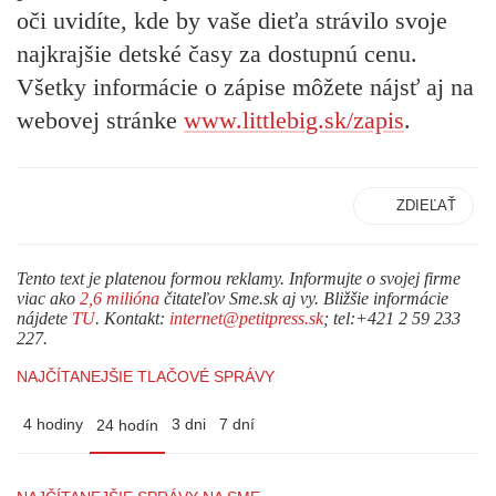
oči uvidíte, kde by vaše dieťa strávilo svoje
najkrajšie detské časy za dostupnú cenu.
Všetky informácie o zápise môžete nájsť aj na
webovej stránke
www.littlebig.sk/zapis
.
ZDIEĽAŤ
Tento text je platenou formou reklamy. Informujte o svojej firme
viac ako
2,6 milióna
čitateľov Sme.sk aj vy. Bližšie informácie
nájdete
TU
. Kontakt:
internet@petitpress.sk
; tel:+421 2 59 233
227.
NAJČÍTANEJŠIE TLAČOVÉ SPRÁVY
4 hodiny
3 dni
7 dní
24 hodín