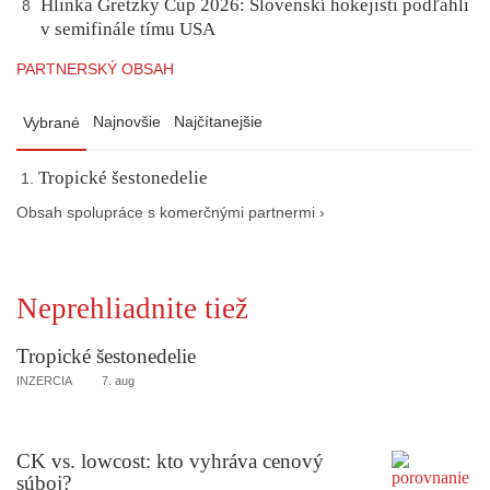
Hlinka Gretzky Cup 2026: Slovenskí hokejisti podľahli
8
v semifinále tímu USA
PARTNERSKÝ OBSAH
Najnovšie
Najčítanejšie
Vybrané
Tropické šestonedelie
Obsah spolupráce s komerčnými partnermi ›
Neprehliadnite tiež
Tropické šestonedelie
INZERCIA
7. aug
CK vs. lowcost: kto vyhráva cenový
súboj?