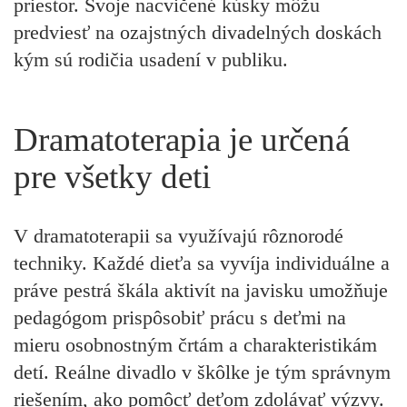
priestor. Svoje nacvičené kúsky môžu
predviesť na ozajstných divadelných doskách
kým sú rodičia usadení v publiku.
Dramatoterapia je určená
pre všetky deti
V dramatoterapii sa využívajú rôznorodé
techniky. Každé dieťa sa vyvíja individuálne a
práve pestrá škála aktivít na javisku umožňuje
pedagógom prispôsobiť prácu s deťmi na
mieru osobnostným črtám a charakteristikám
detí. Reálne divadlo v škôlke je tým správnym
riešením, ako pomôcť deťom zdolávať výzvy.