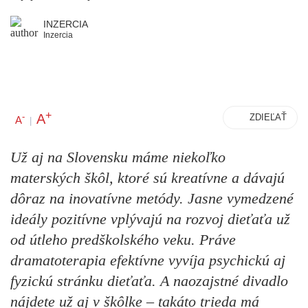
INZERCIA
Inzercia
+
A
-
ZDIEĽAŤ
A
|
Už aj na Slovensku máme niekoľko
materských škôl, ktoré sú kreatívne a dávajú
dôraz na inovatívne metódy. Jasne vymedzené
ideály pozitívne vplývajú na rozvoj dieťaťa už
od útleho predškolského veku. Práve
dramatoterapia efektívne vyvíja psychickú aj
fyzickú stránku dieťaťa. A naozajstné divadlo
nájdete už aj v škôlke – takáto trieda má