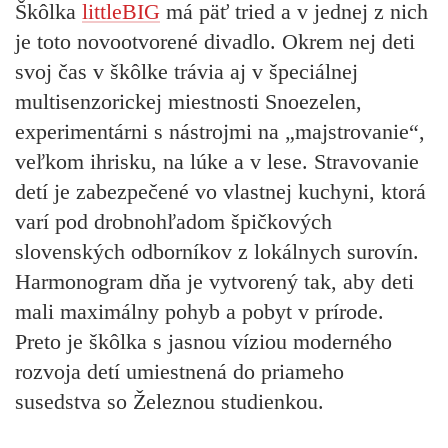
Škôlka
littleBIG
má päť tried a v jednej z nich
je toto novootvorené divadlo. Okrem nej deti
svoj čas v škôlke trávia aj v špeciálnej
multisenzorickej miestnosti Snoezelen,
experimentárni s nástrojmi na „majstrovanie“,
veľkom ihrisku, na lúke a v lese. Stravovanie
detí je zabezpečené vo vlastnej kuchyni, ktorá
varí pod drobnohľadom špičkových
slovenských odborníkov z lokálnych surovín.
Harmonogram dňa je vytvorený tak, aby deti
mali maximálny pohyb a pobyt v prírode.
Preto je škôlka s jasnou víziou moderného
rozvoja detí umiestnená do priameho
susedstva so Železnou studienkou.