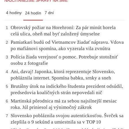
NAJČÍTANEJŠIE SPRÁVY NA SME
4 hodiny
7 dní
24 hodín
Obrovský požiar na Horehroní: Za pár minút horela
1
celá ulica, oheň mal byť založený úmyselne
Pamiatkari budú od Vietnamcov žiadať nápravu. Vdova
2
po mafiánovi spomína, ako vyzerala vila zvnútra
Polícia žiada verejnosť o pomoc. Potrebuje stotožniť
3
osobu z fotografie
Ani, davaj! Japonka, ktorá reprezentuje Slovensko,
4
pobláznila internet. Spomína babku, srnky a sneh
Brutálny útok na indického študenta prezident odsúdil,
5
predsedovia koaličných strán nepovedali nič
Martinská pôrodnica má za sebou najsilnejší mesiac
6
roka. Júl priniesol aj výnimočný zákrok
Slovensko pobláznila svojou autentickosťou. Švrček sa
7
zlepšila o 9 sekúnd a umiestnila sa v TOP 10