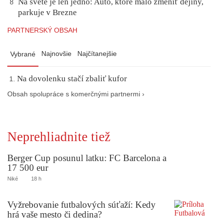
Na svete je len jedno: Auto, ktoré malo zmeniť dejiny,
8
parkuje v Brezne
PARTNERSKÝ OBSAH
Najnovšie
Najčítanejšie
Vybrané
Na dovolenku stačí zbaliť kufor
Obsah spolupráce s komerčnými partnermi ›
Neprehliadnite tiež
Berger Cup posunul latku: FC Barcelona a
17 500 eur
Niké
18 h
Vyžrebovanie futbalových súťaží: Kedy
hrá vaše mesto či dedina?