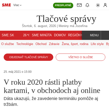
Viac
PREDPLATNÉ
Tlačové správy
Štvrtok, 6. august, 2026
| Meniny má
Jozefína
℃
SME.SK
SME MINÚTA
DOMOV
REGIÓNY
INDEX
SVET
26
MENU
O službe
Technológie
Obchod
Zdravie
Žena, šport, rodina
Life style
B
OBJEDNAŤ TLAČOVÉ SPRÁVY
VŠETKO O SLUŽBE
25. máj 2021 o 15:00
V roku 2020 rástli platby
kartami, v obchodoch aj online
Dáta ukazujú, že zavedenie terminálu pomôže aj
tržbám.