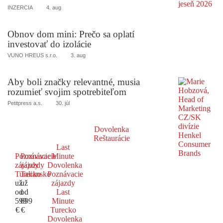
INZERCIA
4. aug
Obnov dom mini: Prečo sa oplatí
investovať do izolácie
VUNO HREUS s.r.o.
3. aug
Aby boli značky relevantné, musia
rozumieť svojim spotrebiteľom
Petitpress a.s.
30. júl
Dovolenka
Reštaurácie
Last
Poznávacie
Poznávacie
Minute
zájazdy
zájazdy
Dovolenka
Turecko
Taliansko
Poznávacie
už
už
zájazdy
od
od
Last
599
699
Minute
€
€
Turecko
Dovolenka