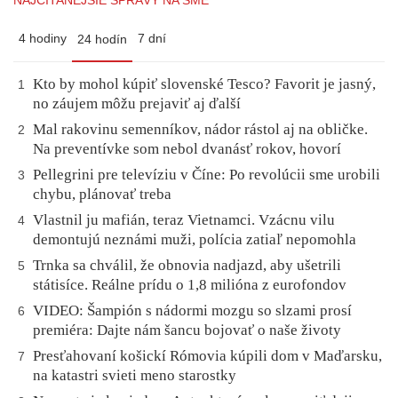
NAJČÍTANEJŠIE SPRÁVY NA SME
4 hodiny
7 dní
24 hodín
Kto by mohol kúpiť slovenské Tesco? Favorit je jasný,
1
no záujem môžu prejaviť aj ďalší
Mal rakovinu semenníkov, nádor rástol aj na obličke.
2
Na preventívke som nebol dvanásť rokov, hovorí
Pellegrini pre televíziu v Číne: Po revolúcii sme urobili
3
chybu, plánovať treba
Vlastnil ju mafián, teraz Vietnamci. Vzácnu vilu
4
demontujú neznámi muži, polícia zatiaľ nepomohla
Trnka sa chválil, že obnovia nadjazd, aby ušetrili
5
státisíce. Reálne prídu o 1,8 milióna z eurofondov
VIDEO: Šampión s nádormi mozgu so slzami prosí
6
premiéra: Dajte nám šancu bojovať o naše životy
Presťahovaní košickí Rómovia kúpili dom v Maďarsku,
7
na katastri svieti meno starostky