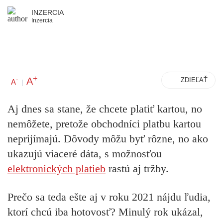
INZERCIA
Inzercia
+
A
-
ZDIEĽAŤ
A
|
Aj dnes sa stane, že chcete platiť kartou, no
nemôžete, pretože obchodníci platbu kartou
neprijímajú. Dôvody môžu byť rôzne, no ako
ukazujú viaceré dáta, s možnosťou
elektronických platieb
rastú aj tržby.
Prečo sa teda ešte aj v roku 2021 nájdu ľudia,
ktorí chcú iba hotovosť? Minulý rok ukázal,