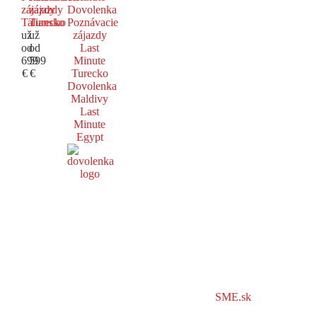
zájazdy
zájazdy
Dovolenka
Taliansko
Turecko
Poznávacie
už
už
zájazdy
od
od
Last
699
599
Minute
€
€
Turecko
Dovolenka
Maldivy
Last
Minute
Egypt
SME.sk