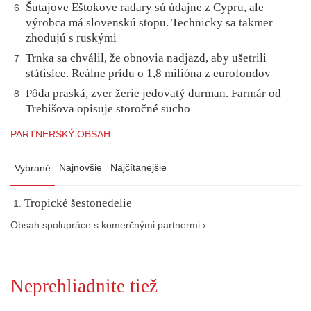
Šutajove Eštokove radary sú údajne z Cypru, ale
6
výrobca má slovenskú stopu. Technicky sa takmer
zhodujú s ruskými
Trnka sa chválil, že obnovia nadjazd, aby ušetrili
7
státisíce. Reálne prídu o 1,8 milióna z eurofondov
Pôda praská, zver žerie jedovatý durman. Farmár od
8
Trebišova opisuje storočné sucho
PARTNERSKÝ OBSAH
Najnovšie
Najčítanejšie
Vybrané
Tropické šestonedelie
Obsah spolupráce s komerčnými partnermi ›
Neprehliadnite tiež