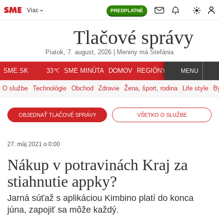
Viac
PREDPLATNÉ
Tlačové správy
Piatok, 7. august, 2026
| Meniny má
Štefánia
℃
SME.SK
SME MINÚTA
DOMOV
REGIÓNY
INDEX
SVET
33
MENU
O službe
Technológie
Obchod
Zdravie
Žena, šport, rodina
Life style
B
OBJEDNAŤ TLAČOVÉ SPRÁVY
VŠETKO O SLUŽBE
27. máj 2021 o 0:00
Nákup v potravinách Kraj za
stiahnutie appky?
Jarná súťaž s aplikáciou Kimbino platí do konca
júna, zapojiť sa môže každý.