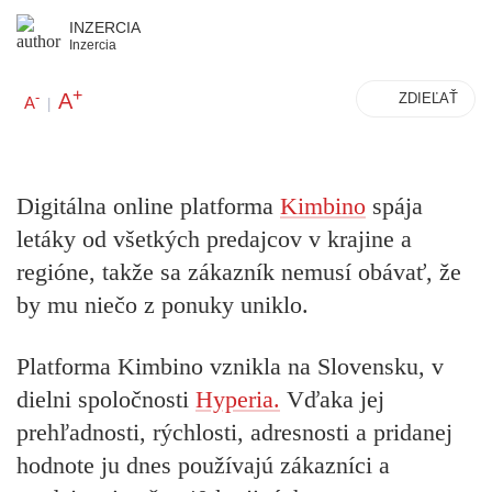
INZERCIA
Inzercia
+
A
-
ZDIEĽAŤ
A
|
Digitálna online platforma
Kimbino
spája
letáky od všetkých predajcov v krajine a
regióne,
takže sa zákazník nemusí obávať, že
by mu niečo z ponuky uniklo.
Platforma Kimbino vznikla na Slovensku
, v
dielni spoločnosti
Hyperia.
Vďaka jej
prehľadnosti, rýchlosti, adresnosti a pridanej
hodnote ju
dnes používajú zákazníci a