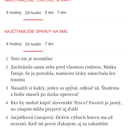
NAJČÍTANEJŠIE TLAČOVÉ SPRÁVY
4 hodiny
3 dni
7 dní
24 hodín
NAJČÍTANEJŠIE SPRÁVY NA SME
4 hodiny
7 dní
24 hodín
Toto nie je normálne
1
Zachránila samu seba pred vlastnou rodinou. Matka
2
ľutuje, že ju porodila, namiesto lásky zanechala len
traumu
Nasadili si kukly, jeden sa spýtal, odkiaľ sú. Študenta
3
z Indie museli po útoku operovať
Kto by mohol kúpiť slovenské Tesco? Favorit je jasný,
4
no záujem môžu prejaviť aj ďalší
Jarjabková Garajová: Dcérin výbuch hnevu ma už
5
nezraní. Keď mi povie ďakujem, aj sa zahanbím