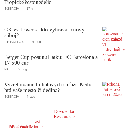
Tropické šestonedelie
INZERCIA
17 h
CK vs. lowcost: kto vyhráva cenový
súboj?
TIP travel, a.s.
6. aug
Berger Cup posunul latku: FC Barcelona a
17 500 eur
Niké
5. aug
Vyžrebovanie futbalových súťaží: Kedy
hrá vaše mesto či dedina?
INZERCIA
4. aug
Dovolenka
Reštaurácie
Last
Poznávacie
Poznávacie
Minute