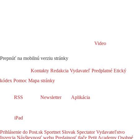
Video
Prepnúť na mobilnú verziu stránky
Kontakty
Redakcia
Vydavateľ
Predplatné
Etický
kódex
Pomoc
Mapa stránky
RSS
Newsletter
Aplikácia
iPad
Prihlásenie do Post.sk
Sportnet
Slovak Spectator
Vydavateľstvo
Inzercia
Návštevnosť webu
Predajnosť tlače
Petit Academy
Osobné