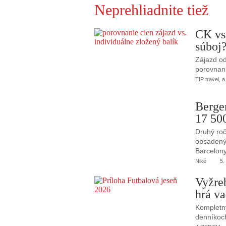
Neprehliadnite tiež
CK vs
súboj
Zájazd od
porovnani
TIP travel, a
Berge
17 50
Druhý roč
obsadený 
Barcelony
Niké
5.
Vyžre
hrá va
Kompletný
denníkoc