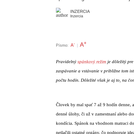
INZERCIA
Inzercia
+
A
-
A
Písmo:
|
Pravidelný
spánkový režim
je dôležitý pr
zaspávanie a vstávanie v približne tom i
počtu hodín. Dôležité však je aj to, na čo
Človek by mal spať 7 až 9 hodín denne, a
denné úlohy, či už v zamestnaní alebo do
kondícia. Spánok na vhodnom matraci do
netlačili ostatné orgány, čo podporuje i