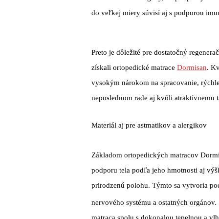
do veľkej miery súvisí aj s podporou imun
Preto je dôležité pre dostatočný regenera
získali ortopedické matrace
Dormisan
. K
vysokým nárokom na spracovanie, rýchle
neposlednom rade aj kvôli atraktívnemu 
Materiál aj pre astmatikov a alergikov
Základom ortopedických matracov Dorm
podporu tela podľa jeho hmotnosti aj výšk
prirodzenú polohu. Týmto sa vytvoria p
nervového systému a ostatných orgáno
matraca spolu s dokonalou tepelnou a vl