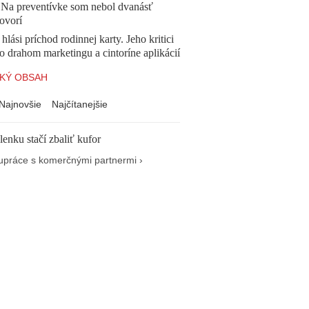
. Na preventívke som nebol dvanásť
ovorí
 hlási príchod rodinnej karty. Jeho kritici
o drahom marketingu a cintoríne aplikácií
KÝ OBSAH
Najnovšie
Najčítanejšie
enku stačí zbaliť kufor
upráce s komerčnými partnermi ›