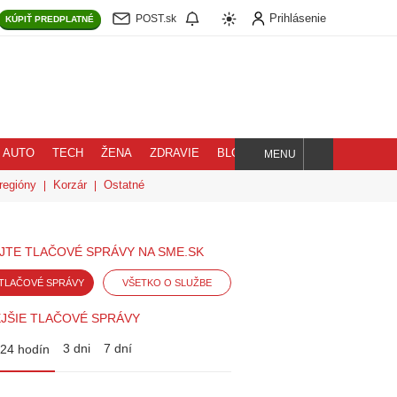
Prihlásenie
POST.sk
KÚPIŤ
PREDPLATNÉ
AUTO
TECH
ŽENA
ZDRAVIE
BLOG
MENU
Hľadaj
regióny
Korzár
Ostatné
JTE TLAČOVÉ SPRÁVY NA SME.SK
TLAČOVÉ SPRÁVY
VŠETKO O SLUŽBE
JŠIE TLAČOVÉ SPRÁVY
3 dni
7 dní
24 hodín