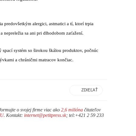
 predovšetkým alergici, astmatici a tí, ktorí trpia
 a nepreležia sa ani pri dlhodobom zaťažení.
 spací systém so širokou škálou produktov, počnúc
rývkami a chráničmi matracov končiac.
ZDIEĽAŤ
formujte o svojej firme viac ako
2,6 milióna
čitateľov
TU
. Kontakt:
internet@petitpress.sk
; tel:+421 2 59 233