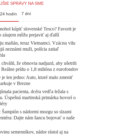
JŠIE SPRÁVY NA SME
7 dní
24 hodín
mohol kúpiť slovenské Tesco? Favorit je
o záujem môžu prejaviť aj ďalší
 ju mafián, teraz Vietnamci. Vzácnu vilu
ú neznámi muži, polícia zatiaľ
hla
 chválil, že obnovia nadjazd, aby ušetrili
e. Reálne prídu o 1,8 milióna z eurofondov
 je len jedno: Auto, ktoré malo zmeniť
parkuje v Brezne
ímala pacienta, dcéra vedľa ležala s
u. Úspešná martinská primárka hovorí o
iéry
Šampión s nádormi mozgu so slzami
emiéra: Dajte nám šancu bojovať o naše
vinu semenníkov, nádor rástol aj na