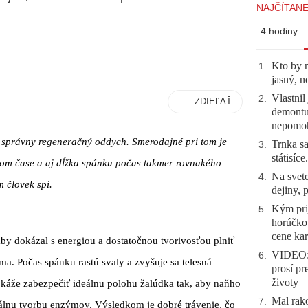
NAJČÍTANE
4 hodiny
Kto by 
1
.
jasný, n
Vlastnil
2
.
ZDIEĽAŤ
demontuj
nepomo
e správny regeneračný oddych. Smerodajné pri tom je
Trnka sa
3
.
státisíc
stom čase a aj dĺžka spánku počas takmer rovnakého
Na svete
4
.
m človek spí.
dejiny, 
Kým prij
5
.
horúčko
cene kar
by dokázal s energiou a dostatočnou tvorivosťou plniť
VIDEO: 
6
.
ma. Počas spánku rastú svaly a zvyšuje sa telesná
prosí pr
životy
káže zabezpečiť ideálnu polohu žalúdka tak, aby naňho
Mal rako
7
.
deálnu tvorbu enzýmov. Výsledkom je dobré trávenie, čo