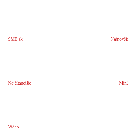
SME.sk
Najnovši
Najčítanejšie
Minú
Video