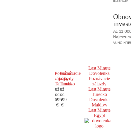
INZERCIA
Obnov
invest
Až 11 00
Najrozumne
VUNO HREUS
Last Minute
Poznávacie
Poznávacie
Dovolenka
zájazdy
zájazdy
Poznávacie
Taliansko
Turecko
zájazdy
už
už
Last Minute
od
od
Turecko
699
599
Dovolenka
€
€
Maldivy
Last Minute
Egypt