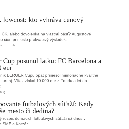
. lowcost: kto vyhráva cenový
?
 CK, alebo dovolenka na vlastnú päsť? Augustové
e cien prinieslo prekvapivý výsledok.
.s.
5 h
r Cup posunul latku: FC Barcelona a
0 eur
ník BERGER Cupu opäť priniesol mimoriadne kvalitne
turnaj. Víťaz získal 10 000 eur z Fondu a let do
.
 aug
bovanie futbalových súťaží: Kedy
še mesto či dedina?
 rozpis domácich futbalových súťaží už dnes v
h SME a Korzár.