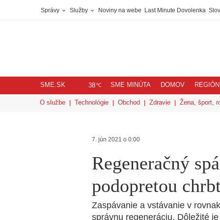
Správy
Služby
Noviny na webe
Last Minute Dovolenka
Slov
SME.SK
SME MINÚTA
DOMOV
REGIÓN
℃
38
O službe
Technológie
Obchod
Zdravie
Žena, šport, r
7. jún 2021 o 0:00
Regeneračný spá
podopretou chrb
Zaspávanie a vstávanie v rovna
správnu regeneráciu. Dôležité je 