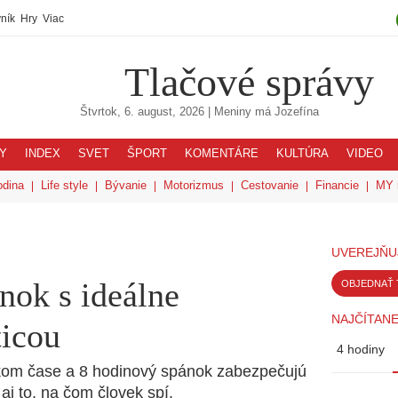
ník
Hry
Viac
Tlačové správy
Štvrtok, 6. august, 2026
| Meniny má
Jozefína
Y
INDEX
SVET
ŠPORT
KOMENTÁRE
KULTÚRA
VIDEO
odina
Life style
Bývanie
Motorizmus
Cestovanie
Financie
MY 
UVEREJŇU
nok s ideálne
OBJEDNAŤ 
NAJČÍTANE
ticou
4 hodiny
kom čase a 8 hodinový spánok zabezpečujú
aj to, na čom človek spí.