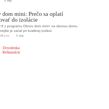
4. aug
 dom mini: Prečo sa oplatí
ovať do izolácie
0 € z programu Obnov dom mini+ na obnovu domu.
jšie je začať pri kvalitnej izolácii.
 s.r.o.
3. aug
Dovolenka
Reštaurácie