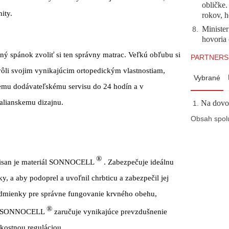
obličke
ity.
rokov, h
Minister
8
.
hovoria 
čný spánok zvoliť si ten správny matrac. Veľkú obľubu si
PARTNERS
vôli svojim vynikajúcim ortopedickým vlastnostiam,
Vybrané
mu dodávateľskému servisu do 24 hodín a v
talianskemu dizajnu.
Na dovol
Obsah spol
®
isan je materiál SONNOCELL
. Zabezpečuje ideálnu
y, a aby podoprel a uvoľnil chrbticu a zabezpečil jej
odmienky pre správne fungovanie krvného obehu,
®
v. SONNOCELL
zaručuje vynikajúce prevzdušnenie
hkostnou reguláciou.