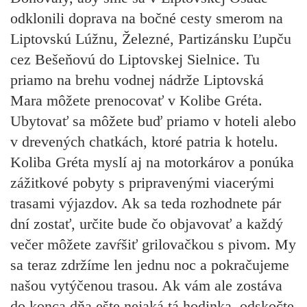
odklonili doprava na bočné cesty smerom na
Liptovskú Lúžnu, Železné, Partizánsku Ľupču
cez Bešeňovú do Liptovskej Sielnice. Tu
priamo na brehu vodnej nádrže Liptovská
Mara môžete prenocovať v Kolibe Gréta.
Ubytovať sa môžete buď priamo v hoteli alebo
v drevených chatkách, ktoré patria k hotelu.
Koliba Gréta myslí aj na motorkárov a ponúka
zážitkové pobyty s pripravenými viacerými
trasami výjazdov. Ak sa teda rozhodnete pár
dní zostať, určite bude čo objavovať a každý
večer môžete zavŕšiť grilovačkou s pivom. My
sa teraz zdržíme len jednu noc a pokračujeme
našou vytýčenou trasou. Ak vám ale zostáva
do konca dňa ešte nejaká tá hodinka, odskočte