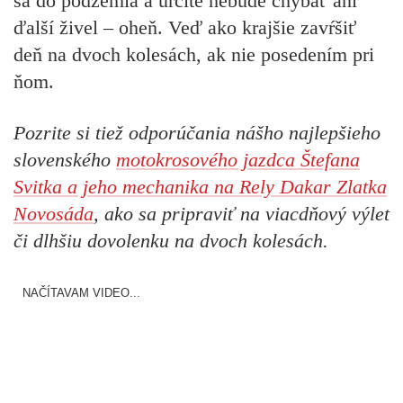
sa do podzemia a určite nebude chýbať ani
ďalší živel – oheň. Veď ako krajšie zavŕšiť
deň na dvoch kolesách, ak nie posedením pri
ňom.
Pozrite si tiež odporúčania nášho najlepšieho
slovenského
motokrosového jazdca Štefana
Svitka a jeho mechanika na Rely Dakar Zlatka
Novosáda
, ako sa pripraviť na viacdňový výlet
či dlhšiu dovolenku na dvoch kolesách.
NAČÍTAVAM VIDEO...