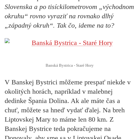
Slovenska a po tisíckilometrovom „východnom
okruhu“ rovno vyraziť na rovnako dlhý
„západný okruh“. Tak čo, ideme na to?
Banská Bystrica - Staré Hory
V Banskej Bystrici môžeme prespať niekde v
okolitých horách, napríklad v malebnej
dedinke Špania Dolina. Ak ale máte čas a
chuť, môžete sa hneď vydať ďalej. Na breh
Liptovskej Mary to máme len 80 km. Z
Banskej Bystrice teda pokračujeme na
Donovaly, aby sme sa v Liptovskej Osade