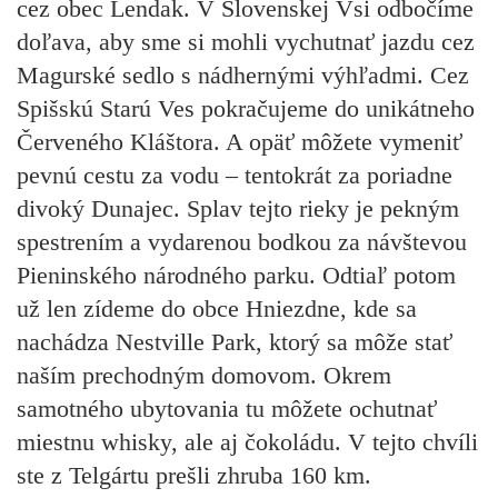
cez obec Lendak. V Slovenskej Vsi odbočíme
doľava, aby sme si mohli vychutnať jazdu cez
Magurské sedlo s nádhernými výhľadmi. Cez
Spišskú Starú Ves pokračujeme do unikátneho
Červeného Kláštora. A opäť môžete vymeniť
pevnú cestu za vodu – tentokrát za poriadne
divoký Dunajec. Splav tejto rieky je pekným
spestrením a vydarenou bodkou za návštevou
Pieninského národného parku. Odtiaľ potom
už len zídeme do obce Hniezdne, kde sa
nachádza Nestville Park, ktorý sa môže stať
naším prechodným domovom. Okrem
samotného ubytovania tu môžete ochutnať
miestnu whisky, ale aj čokoládu. V tejto chvíli
ste z Telgártu prešli zhruba 160 km.