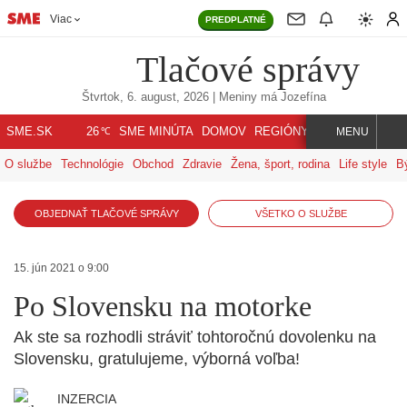
Viac
PREDPLATNÉ
Tlačové správy
Štvrtok, 6. august, 2026
| Meniny má
Jozefína
℃
SME.SK
SME MINÚTA
DOMOV
REGIÓNY
INDEX
SVET
26
MENU
O službe
Technológie
Obchod
Zdravie
Žena, šport, rodina
Life style
B
OBJEDNAŤ TLAČOVÉ SPRÁVY
VŠETKO O SLUŽBE
15. jún 2021 o 9:00
Po Slovensku na motorke
Ak ste sa rozhodli stráviť tohtoročnú dovolenku na
Slovensku, gratulujeme, výborná voľba!
INZERCIA