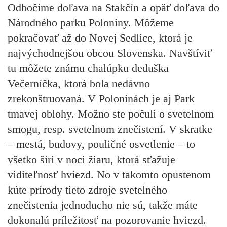
Odbočíme doľava na Stakčín a opäť doľava do
Národného parku Poloniny. Môžeme
pokračovať až do Novej Sedlice, ktorá je
najvýchodnejšou obcou Slovenska. Navštíviť
tu môžete známu chalúpku deduška
Večerníčka, ktorá bola nedávno
zrekonštruovaná. V Poloninách je aj Park
tmavej oblohy. Možno ste počuli o svetelnom
smogu, resp. svetelnom znečistení. V skratke
– mestá, budovy, pouličné osvetlenie – to
všetko šíri v noci žiaru, ktorá sťažuje
viditeľnosť hviezd. No v takomto opustenom
kúte prírody tieto zdroje svetelného
znečistenia jednoducho nie sú, takže máte
dokonalú príležitosť na pozorovanie hviezd.