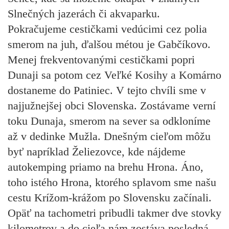
Slnečných jazerách či akvaparku.
Pokračujeme cestičkami vedúcimi cez polia
smerom na juh, ďalšou métou je Gabčíkovo.
Menej frekventovanými cestičkami popri
Dunaji sa potom cez Veľké Kosihy a Komárno
dostaneme do Patiniec. V tejto chvíli sme v
najjužnejšej obci Slovenska. Zostávame verní
toku Dunaja, smerom na sever sa odkloníme
až v dedinke Mužla. Dnešným cieľom môžu
byť napríklad Želiezovce, kde nájdeme
autokemping priamo na brehu Hrona. Áno,
toho istého Hrona, ktorého splavom sme našu
cestu Krížom-krážom po Slovensku začínali.
Opäť na tachometri pribudli takmer dve stovky
kilometrov a do cieľa nám zostáva posledná