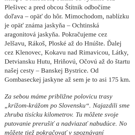
Plešivec a pred obcou Štítnik odbočíme
doľava – opäť do hôr. Mimochodom, nablízku
je opäť známa jaskyňa – Ochtinská
aragonitová jaskyňa. Pokračujeme cez
Jelšavu, Rákoš, Ploské až do Hnúšte. Ďalej
cez Klenovec, Kokavu nad Rimavicou, Látky,
Detviansku Hutu, Hriňovú, Očovú až do štartu
našej cesty – Banskej Bystrice. Od
Gombaseckej jaskyne až sem je to asi 175 km.
Za sebou máme približne polovicu trasy
„krížom-krážom po Slovensku“. Najazdili sme
zhruba tisícku kilometrov. Tu môžete svoje
putovanie prerušiť a nadviazať nabudúce. No
môžete tiež pokračovať v spoznávaní