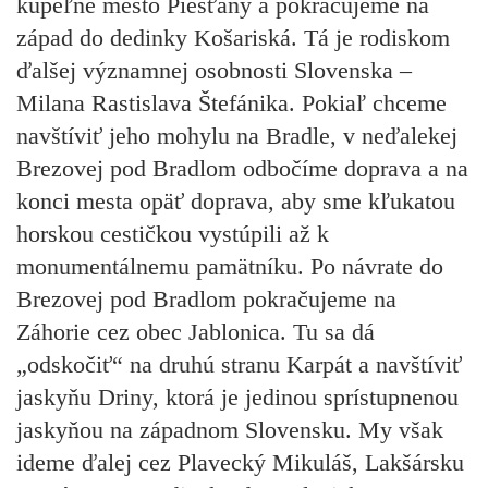
kúpeľné mesto Piešťany a pokračujeme na
západ do dedinky Košariská. Tá je rodiskom
ďalšej významnej osobnosti Slovenska –
Milana Rastislava Štefánika. Pokiaľ chceme
navštíviť jeho mohylu na Bradle, v neďalekej
Brezovej pod Bradlom odbočíme doprava a na
konci mesta opäť doprava, aby sme kľukatou
horskou cestičkou vystúpili až k
monumentálnemu pamätníku. Po návrate do
Brezovej pod Bradlom pokračujeme na
Záhorie cez obec Jablonica. Tu sa dá
„odskočiť“ na druhú stranu Karpát a navštíviť
jaskyňu Driny, ktorá je jedinou sprístupnenou
jaskyňou na západnom Slovensku. My však
ideme ďalej cez Plavecký Mikuláš, Lakšársku