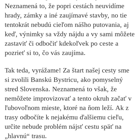
Neznamená to, že popri cestách neuvidíme
hrady, zámky a iné zaujímavé stavby, no tie
tentokrát nebudú cieľom nášho putovania, aj
keď, výnimky sa vždy nájdu a vy sami môžete
zastaviť či odbočiť kdekoľvek po ceste a
pozrieť si to, čo vás zaujíma.
Tak teda, vyrážame! Za štart našej cesty sme
si zvolili Banskú Bystricu, ako pomyselný
stred Slovenska. Neznamená to však, že
nemôžete improvizovať a tento okruh začať v
ľubovoľnom mieste, ktoré na ňom leží. Ak z
trasy odbočíte k nejakému ďalšiemu cieľu,
určite nebude problém nájsť cestu späť na
„hlavnú“ trasu.