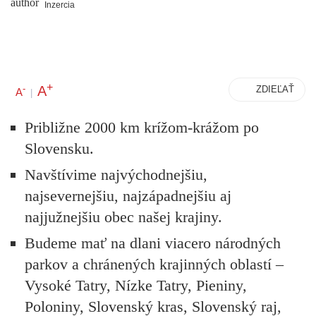
Inzercia
+
A
-
ZDIEĽAŤ
A
|
Približne 2000 km krížom-krážom po
Slovensku.
Navštívime najvýchodnejšiu,
najsevernejšiu, najzápadnejšiu aj
najjužnejšiu obec našej krajiny.
Budeme mať na dlani viacero národných
parkov a chránených krajinných oblastí –
Vysoké Tatry, Nízke Tatry, Pieniny,
Poloniny, Slovenský kras, Slovenský raj,