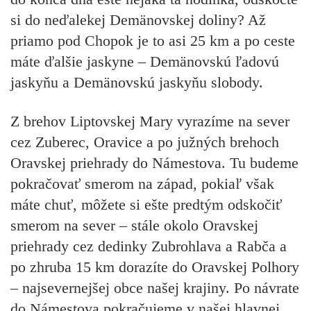
si do neďalekej Demänovskej doliny? Až
priamo pod Chopok je to asi 25 km a po ceste
máte ďalšie jaskyne – Demänovskú ľadovú
jaskyňu a Demänovskú jaskyňu slobody.
Z brehov Liptovskej Mary vyrazíme na sever
cez Zuberec, Oravice a po južných brehoch
Oravskej priehrady do Námestova. Tu budeme
pokračovať smerom na západ, pokiaľ však
máte chuť, môžete si ešte predtým odskočiť
smerom na sever – stále okolo Oravskej
priehrady cez dedinky Zubrohlava a Rabča a
po zhruba 15 km dorazíte do Oravskej Polhory
– najsevernejšej obce našej krajiny. Po návrate
do Námestova pokračujeme v našej hlavnej