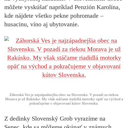
môžete vyskúšať napríklad Penzión Karolína,
kde nájdete všetko pekne pohromade –
husacinu, víno aj ubytovanie.
Záhorská Ves je najzápadnejšia obec na Slovensku. V pozadí za riekou
Morava je už Rakúsko. My však stáčame riadidlá motorky opäť na východ a
pokračujeme v objavovaní kútov Slovenska.
Z dedinky Slovenský Grob vyrazíme na
Senec, kde sa môžeme okúpať v známych