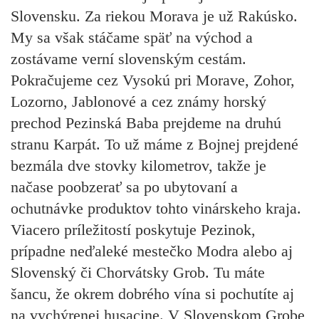
Slovensku. Za riekou Morava je už Rakúsko.
My sa však stáčame späť na východ a
zostávame verní slovenským cestám.
Pokračujeme cez Vysokú pri Morave, Zohor,
Lozorno, Jablonové a cez známy horský
prechod Pezinská Baba prejdeme na druhú
stranu Karpát. To už máme z Bojnej prejdené
bezmála dve stovky kilometrov, takže je
načase poobzerať sa po ubytovaní a
ochutnávke produktov tohto vinárskeho kraja.
Viacero príležitostí poskytuje Pezinok,
prípadne neďaleké mestečko Modra alebo aj
Slovenský či Chorvátsky Grob. Tu máte
šancu, že okrem dobrého vína si pochutíte aj
na vychýrenej husacine. V Slovenskom Grobe