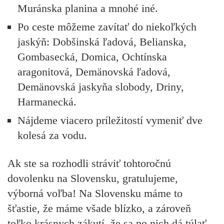
Muránska planina a mnohé iné.
Po ceste môžeme zavítať do niekoľkých
jaskýň: Dobšinská ľadová, Belianska,
Gombasecká, Domica, Ochtínska
aragonitová, Demänovská ľadová,
Demänovská jaskyňa slobody, Driny,
Harmanecká.
Nájdeme viacero príležitostí vymeniť dve
kolesá za vodu.
Ak ste sa rozhodli stráviť tohtoročnú
dovolenku na Slovensku, gratulujeme,
výborná voľba! Na Slovensku máme to
šťastie, že máme všade blízko, a zároveň
toľko krásnych zákutí, že sa po nich dá túlať