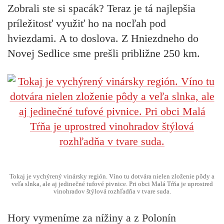
Zobrali ste si spacák? Teraz je tá najlepšia
príležitosť využiť ho na nocľah pod
hviezdami. A to doslova. Z Hniezdneho do
Novej Sedlice sme prešli približne 250 km.
Tokaj je vychýrený vinársky región. Víno tu dotvára nielen zloženie pôdy a
veľa slnka, ale aj jedinečné tufové pivnice. Pri obci Malá Tŕňa je uprostred
vinohradov štýlová rozhľadňa v tvare suda.
Hory vymeníme za nížiny a z Polonín