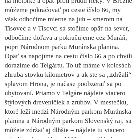
na motorke a opäť proti prúdu rieky. V Brezne
môžeme pokračovať po ceste číslo 66, my
však odbočíme mierne na juh – smerom na
Tisovec a v Tisovci sa stočíme opäť na sever,
odbočíme doľava a pokračujeme cez Muráň,
popri Národnom parku Muránska planina.
Opäť sa napojíme na cestu číslo 66 a po chvíli
dorazíme do Telgártu. To už máme v kolesách
zhruba stovku kilometrov a ak ste sa „zdržali“
splavom Hrona, je načase poobzerať sa po
ubytovaní. Priamo v Telgáre nájdete viacero
štýlových dreveničiek a zrubov. V mestečku,
ktoré leží medzi Národným parkom Muránska
planina a Národným parkom Slovenský raj, sa
môžete zdržať aj dlhšie – nájdete tu viacero