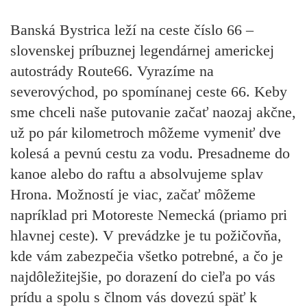
Banská Bystrica leží na ceste číslo 66 –
slovenskej príbuznej legendárnej americkej
autostrády Route66. Vyrazíme na
severovýchod, po spomínanej ceste 66. Keby
sme chceli naše putovanie začať naozaj akčne,
už po pár kilometroch môžeme vymeniť dve
kolesá a pevnú cestu za vodu. Presadneme do
kanoe alebo do raftu a absolvujeme splav
Hrona. Možností je viac, začať môžeme
napríklad pri Motoreste Nemecká (priamo pri
hlavnej ceste). V prevádzke je tu požičovňa,
kde vám zabezpečia všetko potrebné, a čo je
najdôležitejšie, po dorazení do cieľa po vás
prídu a spolu s člnom vás dovezú späť k