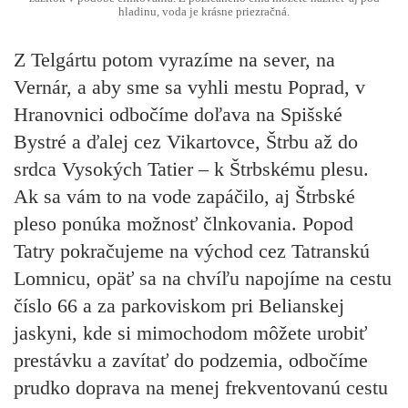
hladinu, voda je krásne priezračná.
Z Telgártu potom vyrazíme na sever, na
Vernár, a aby sme sa vyhli mestu Poprad, v
Hranovnici odbočíme doľava na Spišské
Bystré a ďalej cez Vikartovce, Štrbu až do
srdca Vysokých Tatier – k Štrbskému plesu.
Ak sa vám to na vode zapáčilo, aj Štrbské
pleso ponúka možnosť člnkovania. Popod
Tatry pokračujeme na východ cez Tatranskú
Lomnicu, opäť sa na chvíľu napojíme na cestu
číslo 66 a za parkoviskom pri Belianskej
jaskyni, kde si mimochodom môžete urobiť
prestávku a zavítať do podzemia, odbočíme
prudko doprava na menej frekventovanú cestu