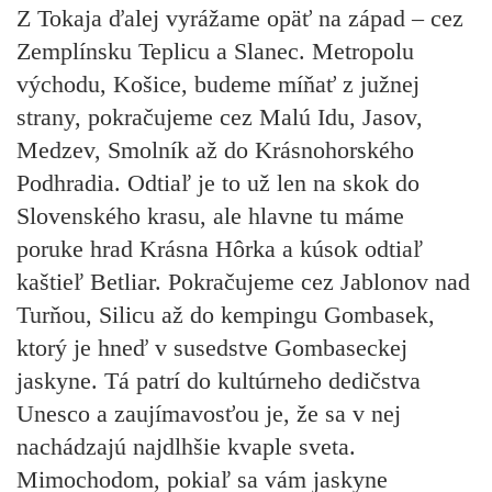
Z Tokaja ďalej vyrážame opäť na západ – cez
Zemplínsku Teplicu a Slanec. Metropolu
východu, Košice, budeme míňať z južnej
strany, pokračujeme cez Malú Idu, Jasov,
Medzev, Smolník až do Krásnohorského
Podhradia. Odtiaľ je to už len na skok do
Slovenského krasu, ale hlavne tu máme
poruke hrad Krásna Hôrka a kúsok odtiaľ
kaštieľ Betliar. Pokračujeme cez Jablonov nad
Turňou, Silicu až do kempingu Gombasek,
ktorý je hneď v susedstve Gombaseckej
jaskyne. Tá patrí do kultúrneho dedičstva
Unesco a zaujímavosťou je, že sa v nej
nachádzajú najdlhšie kvaple sveta.
Mimochodom, pokiaľ sa vám jaskyne