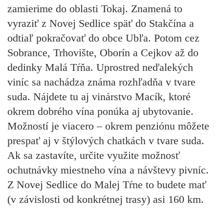
zamierime do oblasti Tokaj. Znamená to
vyraziť z Novej Sedlice späť do Stakčína a
odtiaľ pokračovať do obce Ubľa. Potom cez
Sobrance, Trhovište, Oborín a Cejkov až do
dedinky Malá Tŕňa. Uprostred neďalekých
viníc sa nachádza známa rozhľadňa v tvare
suda. Nájdete tu aj vinárstvo Macík, ktoré
okrem dobrého vína ponúka aj ubytovanie.
Možností je viacero – okrem penziónu môžete
prespať aj v štýlových chatkách v tvare suda.
Ak sa zastavíte, určite využite možnosť
ochutnávky miestneho vína a návštevy pivníc.
Z Novej Sedlice do Malej Tŕne to budete mať
(v závislosti od konkrétnej trasy) asi 160 km.