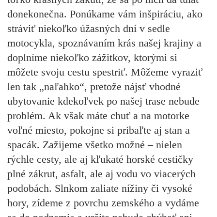
donekonečna. Ponúkame vám inšpiráciu, ako
stráviť niekoľko úžasných dní v sedle
motocykla, spoznávaním krás našej krajiny a
doplníme niekoľko zážitkov, ktorými si
môžete svoju cestu spestriť. Môžeme vyraziť
len tak „naľahko“, pretože nájsť vhodné
ubytovanie kdekoľvek po našej trase nebude
problém. Ak však máte chuť a na motorke
voľné miesto, pokojne si pribaľte aj stan a
spacák. Zažijeme všetko možné – nielen
rýchle cesty, ale aj kľukaté horské cestičky
plné zákrut, asfalt, ale aj vodu vo viacerých
podobách. Slnkom zaliate nížiny či vysoké
hory, zídeme z povrchu zemského a vydáme