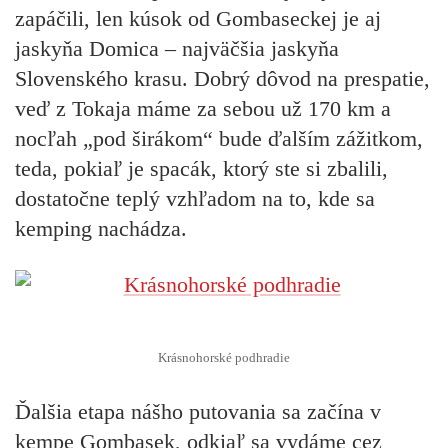
zapáčili, len kúsok od Gombaseckej je aj
jaskyňa Domica – najväčšia jaskyňa
Slovenského krasu. Dobrý dôvod na prespatie,
veď z Tokaja máme za sebou už 170 km a
nocľah „pod širákom“ bude ďalším zážitkom,
teda, pokiaľ je spacák, ktorý ste si zbalili,
dostatočne teplý vzhľadom na to, kde sa
kemping nachádza.
Krásnohorské podhradie
Ďalšia etapa nášho putovania sa začína v
kempe Gombasek, odkiaľ sa vydáme cez