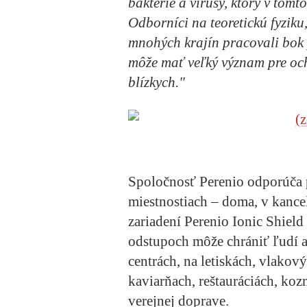
baktérie a vírusy, ktorý v tom
Odborníci na teoretickú fyziku
mnohých krajín pracovali bok 
môže mať veľký význam pre oc
blízkych."
Spoločnosť Perenio odporúča 
miestnostiach – doma, v kancel
zariadení Perenio Ionic Shiel
odstupoch môže chrániť ľudí a
centrách, na letiskách, vlakový
kaviarňach, reštauráciách, ko
verejnej doprave.