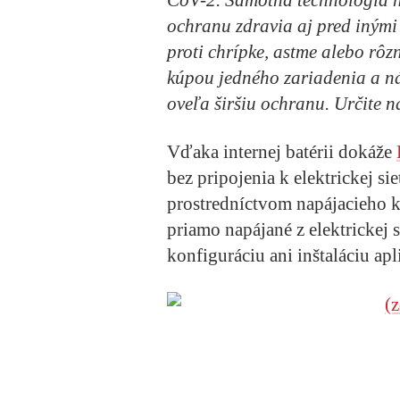
CoV-2. Samotná technológia n
ochranu zdravia aj pred iným
proti chrípke, astme alebo rô
kúpou jedného zariadenia a n
oveľa širšiu ochranu. Určite 
Vďaka internej batérii dokáže
bez pripojenia k elektrickej si
prostredníctvom napájacieho k
priamo napájané z elektrickej 
konfiguráciu ani inštaláciu apl