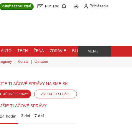
Prihlásenie
POST.sk
KÚPIŤ
PREDPLATNÉ
AUTO
TECH
ŽENA
ZDRAVIE
BLOG
MENU
Hľadaj
regióny
Korzár
Ostatné
JTE TLAČOVÉ SPRÁVY NA SME.SK
TLAČOVÉ SPRÁVY
VŠETKO O SLUŽBE
JŠIE TLAČOVÉ SPRÁVY
3 dni
7 dní
24 hodín