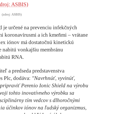
(zdroj: ASBIS)
d je určené na prevenciu infekčných
i koronavírusmi a ich kmeňmi – vrátane
x iónov má dostatočnú kinetickú
dne nabitú vonkajšiu membránu
nabitú RNA.
iteľ a predseda predstavenstva
s Plc, dodáva:
"Navrhnúť, vyvinúť,
a pripraviť Perenio Ionic Shield na výrobu
voji tohto inovatívneho výrobku sa
sciplinárny tím vedcov s dlhoročnými
ia účinkov iónov na ľudský organizmus,