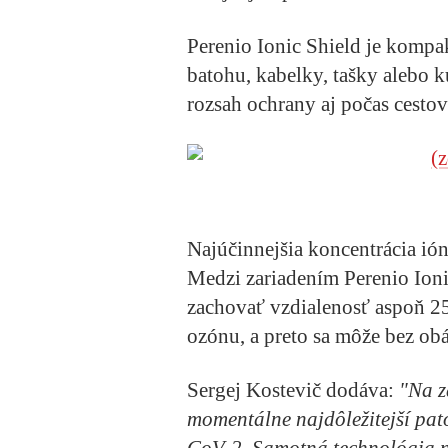
Perenio Ionic Shield je kompak
batohu, kabelky, tašky alebo k
rozsah ochrany aj počas cestov
Najúčinnejšia koncentrácia ió
Medzi zariadením Perenio Ion
zachovať vzdialenosť aspoň 25
ozónu, a preto sa môže bez ob
Sergej Kostevič dodáva:
"Na za
momentálne najdôležitejší pato