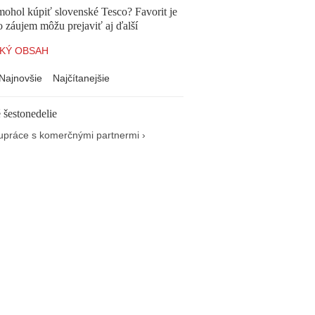
mohol kúpiť slovenské Tesco? Favorit je
o záujem môžu prejaviť aj ďalší
KÝ OBSAH
Najnovšie
Najčítanejšie
 šestonedelie
upráce s komerčnými partnermi ›