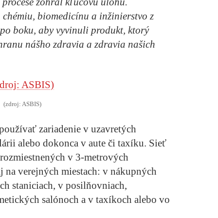
to procese zohral kľúčovú úlohu.
, chémiu, biomedicínu a inžinierstvo z
po boku, aby vyvinuli produkt, ktorý
hranu nášho zdravia a zdravia našich
(zdroj: ASBIS)
používať zariadenie v uzavretých
árii alebo dokonca v aute či taxíku. Sieť
d rozmiestnených v 3-metrových
j na verejných miestach: v nákupných
ch staniciach, v posilňovniach,
zmetických salónoch a v taxíkoch alebo vo