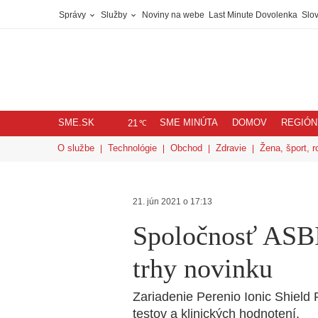
Správy
Služby
Noviny na webe
Last Minute Dovolenka
Slov
SME.SK
SME MINÚTA
DOMOV
REGIÓN
℃
21
O službe
Technológie
Obchod
Zdravie
Žena, šport, r
21. jún 2021 o 17:13
Spoločnosť ASBI
trhy novinku
Zariadenie Perenio Ionic Shiel
testov a klinických hodnotení.