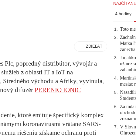
NAJČÍTANE
4 hodiny
Toto nie
1
.
Zachráni
2
.
Matka ľu
ZDIEĽAŤ
zanecha
Jarjabk
3
.
 Plc, popredný distribútor, vývojár a
už nezra
zahanb
služieb z oblasti IT a IoT na
Martinsk
4
.
y, Stredného východu a Afriky, vyvinula,
mesiac r
ónový difuzér
PERENIO IONIC
Nasadili
5
.
Študent
Za radar
6
.
obchodo
denie, ktoré emituje špecifický komplex
zoznam
d známymi koronavírusmi vrátane SARS-
V Slovn
7
.
nemu riešeniu získame ochranu proti
Ohrozeni