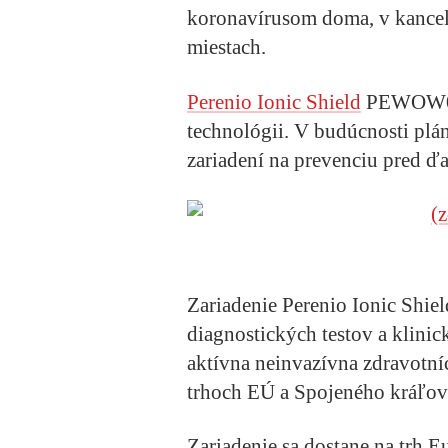
koronavírusom doma, v kancelár
miestach.
Perenio Ionic Shield
PEWOW01 j
technológii. V budúcnosti plá
zariadení na prevenciu pred ď
Zariadenie Perenio Ionic Shi
diagnostických testov a klini
aktívna neinvazívna zdravotní
trhoch EÚ a Spojeného kráľov
Zariadenie sa dostane na trh E