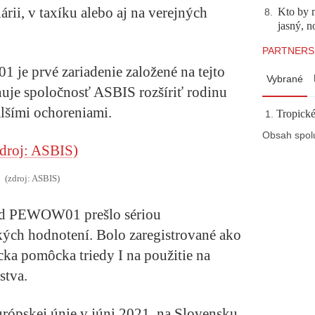
ii, v taxíku alebo aj na verejných
Kto by 
8
.
jasný, n
PARTNERS
e prvé zariadenie založené na tejto
Vybrané
nuje spoločnosť ASBIS rozšíriť rodinu
alšími ochoreniami.
Tropické
Obsah spol
(zdroj: ASBIS)
eld PEWOW01 prešlo sériou
ckých hodnotení. Bolo zaregistrované ako
cka pomôcka triedy I na použitie na
stva.
urópskej únie v júni 2021. na Slovensku