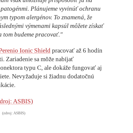
ám však umožňuje prispôsobiť ju na
i patogénmi.
Plánujeme vyvinúť ochranu
znym typom alergénov.
To znamená, že
áslednými výmenami kapsúl môžete získať
na tom budeme pracovať."
Perenio Ionic Shield
pracovať až 6 hodín
eti. Zariadenie sa môže nabíjať
onektora typu C, ale dokáže fungovať aj
siete. Nevyžaduje si žiadnu dodatočnú
ikácie.
(zdroj: ASBIS)