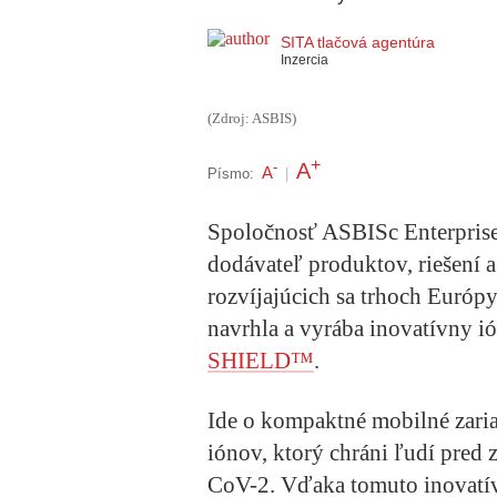
SITA tlačová agentúra
Inzercia
(Zdroj: ASBIS)
+
A
-
A
Písmo:
|
Spoločnosť ASBISc Enterprises
dodávateľ produktov, riešení a 
rozvíjajúcich sa trhoch Európ
navrhla a vyrába inovatívny i
SHIELD™
.
Ide o kompaktné mobilné zaria
iónov, ktorý chráni ľudí pre
CoV-2. Vďaka tomuto inovatív