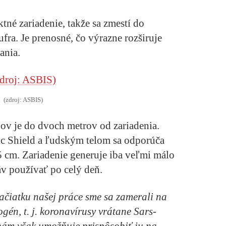
tné zariadenie, takže sa zmestí do
ufra. Je prenosné, čo výrazne rozširuje
ania.
(zdroj: ASBIS)
nov je do dvoch metrov od zariadenia.
ic Shield a ľudským telom sa odporúča
 cm. Zariadenie generuje iba veľmi málo
áv používať po celý deň.
čiatku našej práce sme sa zamerali na
gén, t. j. koronavírusy vrátane Sars-