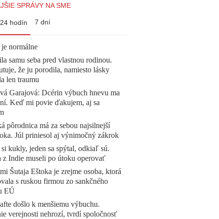
JŠIE SPRÁVY NA SME
7 dní
24 hodín
 je normálne
la samu seba pred vlastnou rodinou.
tuje, že ju porodila, namiesto lásky
la len traumu
ová Garajová: Dcérin výbuch hnevu ma
ní. Keď mi povie ďakujem, aj sa
ím
á pôrodnica má za sebou najsilnejší
oka. Júl priniesol aj výnimočný zákrok
 si kukly, jeden sa spýtal, odkiaľ sú.
a z Indie museli po útoku operovať
mi Šutaja Eštoka je zrejme osoba, ktorá
vala s ruskou firmou zo sankčného
u EÚ
afte došlo k menšiemu výbuchu.
e verejnosti nehrozí, tvrdí spoločnosť