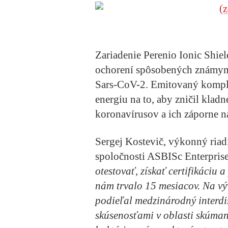
Zariadenie Perenio Ionic Shiel
ochorení spôsobených známym
Sars-CoV-2.
Emitovaný komple
energiu na to, aby zničil kla
koronavírusov a ich záporne 
Sergej Kostevič, výkonný riad
spoločnosti ASBISc Enterprise
otestovať, získať certifikáciu 
nám trvalo 15 mesiacov. Na vý
podieľal medzinárodný interdi
skúsenosťami v oblasti skúman