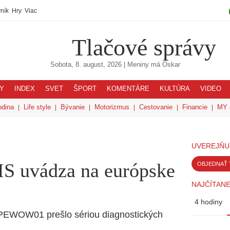
ník
Hry
Viac
Tlačové správy
Sobota, 8. august, 2026
| Meniny má
Oskar
Y
INDEX
SVET
ŠPORT
KOMENTÁRE
KULTÚRA
VIDEO
odina
Life style
Bývanie
Motorizmus
Cestovanie
Financie
MY 
UVEREJŇU
S uvádza na európske
OBJEDNAŤ 
NAJČÍTANE
4 hodiny
d PEWOW01 prešlo sériou diagnostických