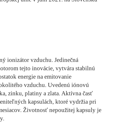
žný ionizátor vzduchu. Jedinečná
otorom tejto inovácie, vytvára stabilnú
ostatok energie na emitovanie
 okolitého vzduchu. Uvedenú iónovú
ka, zinku, platiny a zlata. Aktívna časť
eniteľných kapsulách, ktoré vydržia pri
esiacov. Životnosť nepoužitej kapsuly je
y.