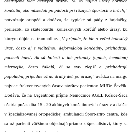
ošetrujeme viac detských úrazov. Sú to najmä úrazy horných
končatín, ako následok po pádoch pri rôznych športoch a hrách,“
potvrdzuje ortopéd a dodáva, že typické sú pády z hojdačky,
preliezok, zo skateboardu, kolieskových korčúľ alebo úrazy, ku
ktorým dôjde na trampolíne.
„V prípade, že ide o veľmi bolestivý
úraz, často aj s viditeľnou deformáciou končatiny, prichádzajú
pacienti hneď. Ak sú bolesti a iné príznaky (opuch, hematóm)
miernejšie, často čakajú, či sa stav zlepší a prichádzajú
popoludní, prípadne až na druhý deň po úraze,“
uvádza na margo
najviac frekventovaných časov návštev pacientov MUDr. Ševčík.
Dodáva, že na Urgentnom príjme Nemocnice AGEL Košice-Šaca
ošetria počas dňa 15 - 20 akútnych končatinových úrazov a ďalšie
v špecializovanej ortopedickej ambulancii Šport-artro centra, kde
sa už pacienti väčšinou objednajú priamo k špecialistovi, ktorý sa