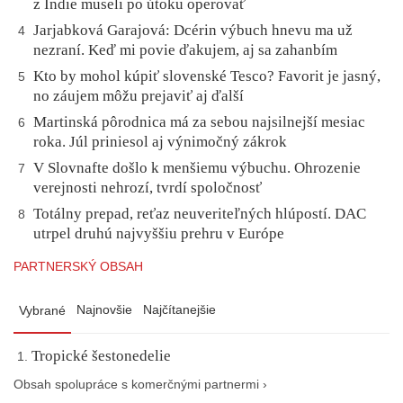
z Indie museli po útoku operovať
Jarjabková Garajová: Dcérin výbuch hnevu ma už
4
nezraní. Keď mi povie ďakujem, aj sa zahanbím
Kto by mohol kúpiť slovenské Tesco? Favorit je jasný,
5
no záujem môžu prejaviť aj ďalší
Martinská pôrodnica má za sebou najsilnejší mesiac
6
roka. Júl priniesol aj výnimočný zákrok
V Slovnafte došlo k menšiemu výbuchu. Ohrozenie
7
verejnosti nehrozí, tvrdí spoločnosť
Totálny prepad, reťaz neuveriteľných hlúpostí. DAC
8
utrpel druhú najvyššiu prehru v Európe
PARTNERSKÝ OBSAH
Najnovšie
Najčítanejšie
Vybrané
Tropické šestonedelie
Obsah spolupráce s komerčnými partnermi ›