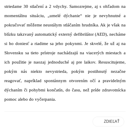
striedame 30 stlačení a 2 vdychy. Samozrejme, aj s ohľadom na
momentálnu situáciu, „umelé dýchanie“ nie je nevyhnutné a
pokračovať môžeme neustálym stláčaním hrudníka. Ak je však na
blízku takzvaný automatický externý defibrilátor (AED), necháme
si ho doniesť a riadime sa jeho pokynmi. Je skvelé, že už aj na
Slovensku sa tieto prístroje nachádzajú na viacerých miestach a
ich použitie je naozaj jednoduché aj pre laikov. Resuscitujeme,
pokým nás niekto nevystrieda, pokým postihnutý nezačne
reagovať, napríklad spontánnym otvorením očí a pravidelným
dýchaním či pohybmi končatín, do času, než príde zdravotnícka
pomoc alebo do vyčerpania.
ZDIEĽAŤ