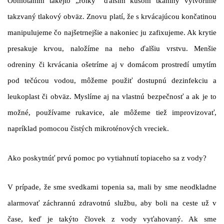
Obmotaním takejto „rolky“ ďalším kusom tkaniny vytvoríme
takzvaný tlakový obväz. Znovu platí, že s krvácajúcou končatinou
manipulujeme čo najšetrnejšie a nakoniec ju zafixujeme. Ak krytie
presakuje krvou, naložíme na neho ďalšiu vrstvu. Menšie
odreniny či krvácania ošetríme aj v domácom prostredí umytím
pod tečúcou vodou, môžeme použiť dostupnú dezinfekciu a
leukoplast či obväz. Myslíme aj na vlastnú bezpečnosť a ak je to
možné, používame rukavice, ale môžeme tiež improvizovať,
napríklad pomocou čistých mikroténových vreciek.
Ako poskytnúť prvú pomoc po vytiahnutí topiaceho sa z vody?
V prípade, že sme svedkami topenia sa, mali by sme neodkladne
alarmovať záchrannú zdravotnú službu, aby boli na ceste už v
čase, keď je takýto človek z vody vyťahovaný. Ak sme