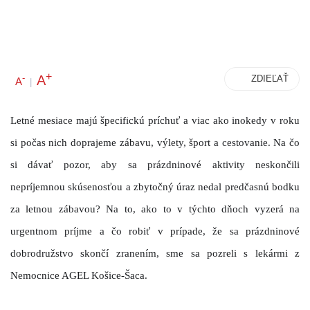
+
A
-
ZDIEĽAŤ
A
|
Letné mesiace majú špecifickú príchuť a viac ako inokedy v roku
si počas nich doprajeme zábavu, výlety, šport a cestovanie. Na čo
si dávať pozor, aby sa prázdninové aktivity neskončili
nepríjemnou skúsenosťou a zbytočný úraz nedal predčasnú bodku
za letnou zábavou? Na to, ako to v týchto dňoch vyzerá na
urgentnom príjme a čo robiť v prípade, že sa prázdninové
dobrodružstvo skončí zranením, sme sa pozreli s lekármi z
Nemocnice AGEL Košice-Šaca.