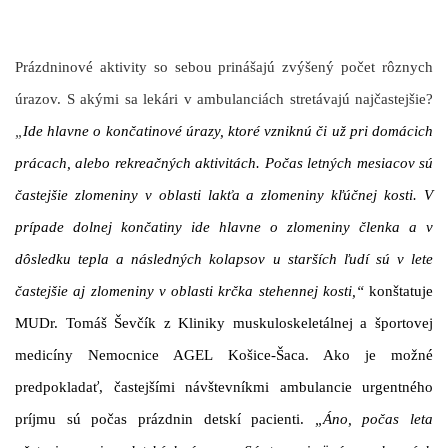
Prázdninové aktivity so sebou prinášajú zvýšený počet rôznych
úrazov. S akými sa lekári v ambulanciách stretávajú najčastejšie?
„
Ide hlavne o končatinové úrazy, ktoré vzniknú či už pri domácich
prácach, alebo rekreačných aktivitách. Počas letných mesiacov sú
častejšie zlomeniny v oblasti lakťa a zlomeniny kľúčnej kosti. V
prípade dolnej končatiny ide hlavne o zlomeniny členka a v
dôsledku tepla a následných kolapsov u starších ľudí sú v lete
častejšie aj zlomeniny v oblasti krčka stehennej kosti,“
konštatuje
MUDr. Tomáš Ševčík z Kliniky muskuloskeletálnej a športovej
medicíny Nemocnice AGEL Košice-Šaca. Ako je možné
predpokladať, častejšími návštevníkmi ambulancie urgentného
príjmu sú počas prázdnin detskí pacienti.
„Áno, počas leta