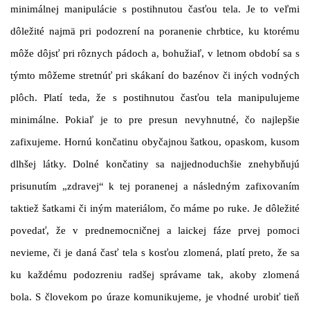
minimálnej manipulácie s postihnutou časťou tela. Je to veľmi
dôležité najmä pri podozrení na poranenie chrbtice, ku ktorému
môže dôjsť pri rôznych pádoch a, bohužiaľ, v letnom období sa s
týmto môžeme stretnúť pri skákaní do bazénov či iných vodných
plôch. Platí teda, že s postihnutou časťou tela manipulujeme
minimálne. Pokiaľ je to pre presun nevyhnutné, čo najlepšie
zafixujeme. Hornú končatinu obyčajnou šatkou, opaskom, kusom
dlhšej látky. Dolné končatiny sa najjednoduchšie znehybňujú
prisunutím „zdravej“ k tej poranenej a následným zafixovaním
taktiež šatkami či iným materiálom, čo máme po ruke. Je dôležité
povedať, že v prednemocničnej a laickej fáze prvej pomoci
nevieme, či je daná časť tela s kosťou zlomená, platí preto, že sa
ku každému podozreniu radšej správame tak, akoby zlomená
bola. S človekom po úraze komunikujeme, je vhodné urobiť tieň