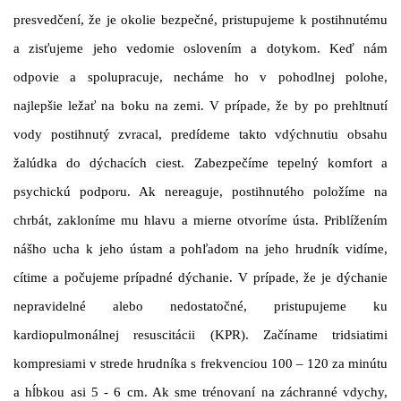
presvedčení, že je okolie bezpečné, pristupujeme k postihnutému
a zisťujeme jeho vedomie oslovením a dotykom. Keď nám
odpovie a spolupracuje, necháme ho v pohodlnej polohe,
najlepšie ležať na boku na zemi. V prípade, že by po prehltnutí
vody postihnutý zvracal, predídeme takto vdýchnutiu obsahu
žalúdka do dýchacích ciest. Zabezpečíme tepelný komfort a
psychickú podporu. Ak nereaguje, postihnutého položíme na
chrbát, zakloníme mu hlavu a mierne otvoríme ústa. Priblížením
nášho ucha k jeho ústam a pohľadom na jeho hrudník vidíme,
cítime a počujeme prípadné dýchanie. V prípade, že je dýchanie
nepravidelné alebo nedostatočné, pristupujeme ku
kardiopulmonálnej resuscitácii (KPR). Začíname tridsiatimi
kompresiami v strede hrudníka s frekvenciou 100 – 120 za minútu
a hĺbkou asi 5 - 6 cm. Ak sme trénovaní na záchranné vdychy,