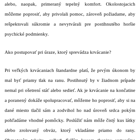
alebo, naopak, primeraný tepelný komfort. Okolostojacich
môžeme poprosiť, aby privolali pomoc, zároveň požiadame, aby
rešpektovali súkromie a nevytvárali pre postihnutého horšie
psychické podmienky.
Ako postupovať pri úraze, ktorý sprevádza krvácanie?
Pri veľkých krvácaniach štandardne platí, že prvým úkonom by
mal byť priamy tlak na ranu. Postihnutý by v žiadnom prípade
nemal pri ošetrení stáť alebo sedieť. Ak je krvácanie na končatine
a poranený dokáže spolupracovať, môžeme ho poprosiť, aby si na
dané miesto tlačil sám a zodvihol ho nad úroveň srdca pokým
pohľadáme vhodné pomôcky. Poslúžiť nám môže čistý kus látky
alebo zrolovaný obväz, ktorý vkladáme priamo do rany.