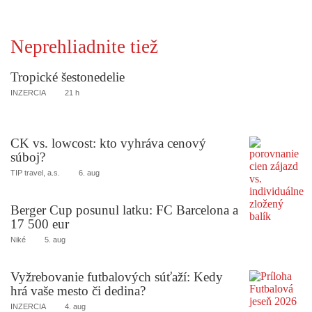
Neprehliadnite tiež
Tropické šestonedelie
INZERCIA
21 h
CK vs. lowcost: kto vyhráva cenový
súboj?
TIP travel, a.s.
6. aug
Berger Cup posunul latku: FC Barcelona a
17 500 eur
Niké
5. aug
Vyžrebovanie futbalových súťaží: Kedy
hrá vaše mesto či dedina?
INZERCIA
4. aug