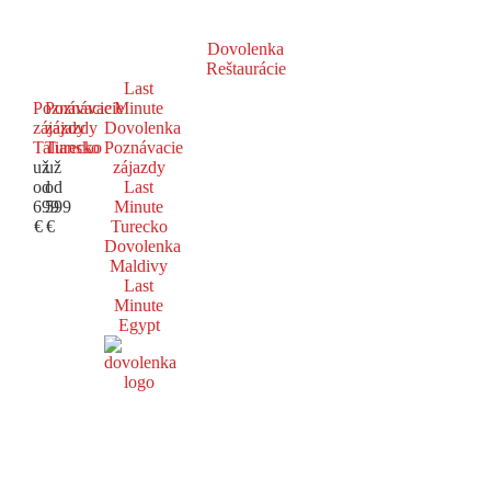
Dovolenka
Reštaurácie
Last
Poznávacie
Poznávacie
Minute
zájazdy
zájazdy
Dovolenka
Taliansko
Turecko
Poznávacie
už
už
zájazdy
od
od
Last
699
599
Minute
€
€
Turecko
Dovolenka
Maldivy
Last
Minute
Egypt