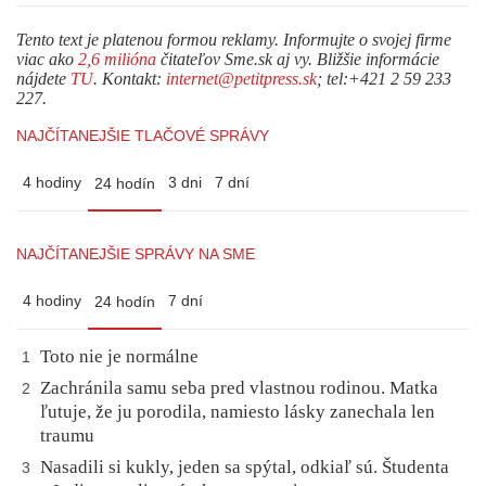
Tento text je platenou formou reklamy. Informujte o svojej firme
viac ako
2,6 milióna
čitateľov Sme.sk aj vy. Bližšie informácie
nájdete
TU
. Kontakt:
internet@petitpress.sk
; tel:+421 2 59 233
227.
NAJČÍTANEJŠIE TLAČOVÉ SPRÁVY
4 hodiny
3 dni
7 dní
24 hodín
NAJČÍTANEJŠIE SPRÁVY NA SME
4 hodiny
7 dní
24 hodín
Toto nie je normálne
1
Zachránila samu seba pred vlastnou rodinou. Matka
2
ľutuje, že ju porodila, namiesto lásky zanechala len
traumu
Nasadili si kukly, jeden sa spýtal, odkiaľ sú. Študenta
3