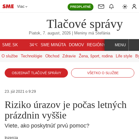
Viac
PREDPLATNÉ
Tlačové správy
Piatok, 7. august, 2026
| Meniny má
Štefánia
℃
SME.SK
SME MINÚTA
DOMOV
REGIÓNY
INDEX
SVET
34
MENU
O službe
Technológie
Obchod
Zdravie
Žena, šport, rodina
Life style
B
OBJEDNAŤ TLAČOVÉ SPRÁVY
VŠETKO O SLUŽBE
23. júl 2021 o 9:29
Riziko úrazov je počas letných
prázdnin vyššie
Viete, ako poskytnúť prvú pomoc?
Inzercia