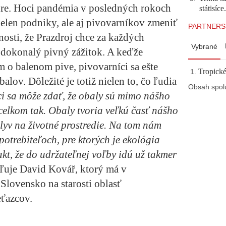
túre. Hoci pandémia v posledných rokoch
státisíc
ielen podniky, ale aj pivovarníkov zmeniť
PARTNERS
nosti, že Prazdroj chce za každých
Vybrané
 dokonalý pivný zážitok. A keďže
 o balenom pive, pivovarníci sa ešte
Tropické
alov. Dôležité je totiž nielen to, čo ľudia
Obsah spol
i sa môže zdať, že obaly sú mimo nášho
celkom tak. Obaly tvoria veľkú časť nášho
yv na životné prostredie. Na tom nám
potrebiteľoch, pre ktorých je ekológia
akt, že do udržateľnej voľby idú už takmer
ľuje
David Kovář, ktorý má v
Slovensko na starosti oblasť
ťazcov.