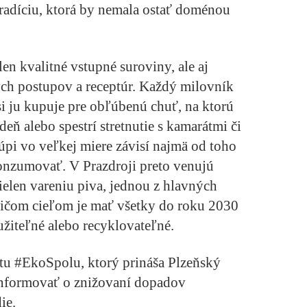
tradíciu, ktorá by nemala ostať doménou
len kvalitné vstupné suroviny, ale aj
ch postupov a receptúr. Každý milovník
si ju kupuje pre obľúbenú chuť, na ktorú
eň alebo spestrí stretnutie s kamarátmi či
úpi vo veľkej miere závisí najmä od toho
skonzumovať. V Prazdroji preto venujú
ielen vareniu piva, jednou z hlavných
pričom cieľom je mať všetky do roku 2030
užiteľné alebo recyklovateľné.
tu #EkoSpolu, ktorý prináša Plzeňský
informovať o znižovaní dopadov
ie.