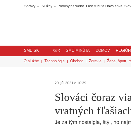
Správy
Služby
Noviny na webe
Last Minute Dovolenka
Slov
SME.SK
SME MINÚTA
DOMOV
REGIÓN
℃
34
O službe
Technológie
Obchod
Zdravie
Žena, šport, r
29. júl 2021 o 10:39
Slováci čoraz vi
vratných fľašiac
Je za tým nostalgia, štýl, no naj