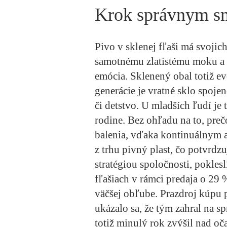
Krok správnym 
Pivo v sklenej fľaši má svojic
samotnému zlatistému moku a e
emócia. Sklenený obal totiž evo
generácie je vratné sklo spoj
či detstvo. U mladších ľudí je 
rodine. Bez ohľadu na to, preč
balenia, vďaka kontinuálnym a
z trhu pivný plast, čo potvrdzu
stratégiou spoločnosti, pokle
fľašiach v rámci predaja o 29 
väčšej obľube. Prazdroj kúpu 
ukázalo sa, že tým zahral na s
totiž minulý rok zvýšil nad oča