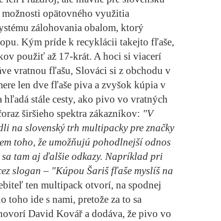
a možnosti opätovného využitia
ystému zálohovania obalom, ktorý
opu. Kým príde k recyklácii takejto fľaše,
kov použiť až 17-krát. A hoci si viacerí
áve vratnou fľašu, Slováci si z obchodu v
re len dve fľaše piva a zvyšok kúpia v
a hľadá stále cesty, ako pivo vo vratných
čoraz širšieho spektra zákazníkov:
"V
dli na slovenský trh multipacky pre značky
rem toho, že umožňujú pohodlnejší odnos
 sa tam aj ďalšie odkazy. Napríklad pri
cez slogan – "Kúpou Šariš fľaše myslíš na
ebiteľ ten multipack otvorí, na spodnej
o toho ide s nami, pretože za to sa
hovorí David Kovář a dodáva, že pivo vo