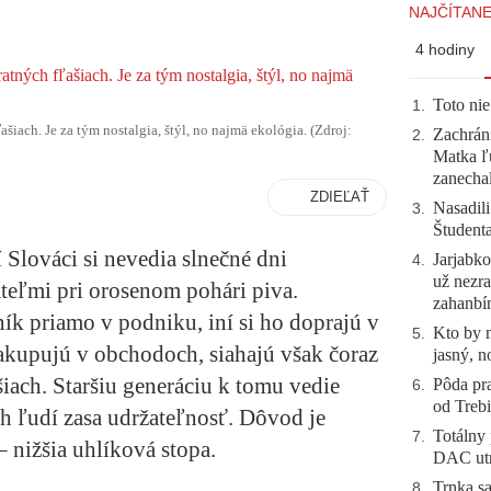
NAJČÍTANE
4 hodiny
Toto nie
1
.
šiach. Je za tým nostalgia, štýl, no najmä ekológia. (Zdroj:
Zachráni
2
.
Matka ľu
zanecha
ZDIEĽAŤ
Nasadili
3
.
Študent
 Slováci si nevedia slnečné dni
Jarjabk
4
.
už nezra
ateľmi pri orosenom pohári piva.
zahanb
k priamo v podniku, iní si ho doprajú v
Kto by 
5
.
nakupujú v obchodoch, siahajú však čoraz
jasný, n
šiach. Staršiu generáciu k tomu vedie
Pôda pra
6
.
od Trebi
ích ľudí zasa udržateľnosť. Dôvod je
Totálny 
7
.
– nižšia uhlíková stopa.
DAC utr
Trnka sa
8
.