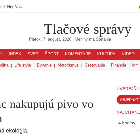
ník
Hry
Viac
Tlačové správy
Piatok, 7. august, 2026
| Meniny má
Štefánia
Y
INDEX
SVET
ŠPORT
KOMENTÁRE
KULTÚRA
VIDEO
odina
Life style
Bývanie
Motorizmus
Cestovanie
Financie
MY 
UVEREJŇU
ac nakupujú pivo vo
OBJEDNAŤ 
NAJČÍTANE
h
4 hodiny
mä ekológia.