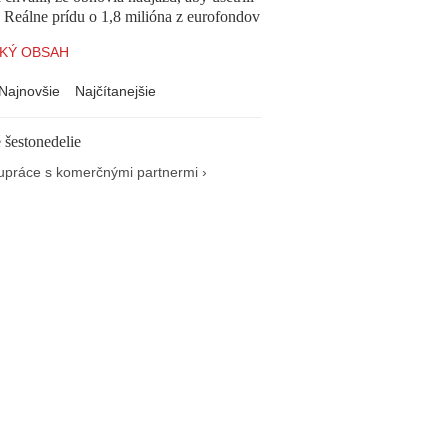
e. Reálne prídu o 1,8 milióna z eurofondov
KÝ OBSAH
Najnovšie
Najčítanejšie
 šestonedelie
upráce s komerčnými partnermi ›