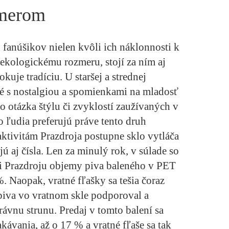
smerom
h fanúšikov nielen kvôli ich náklonnosti k
kologickému rozmeru, stojí za ním aj
kuje tradíciu. U staršej a strednej
ené s nostalgiou a spomienkami na mladosť
to otázka štýlu či zvyklostí zaužívaných v
o ľudia preferujú práve tento druh
ktivitám Prazdroja postupne sklo vytláča
jú aj čísla. Len za minulý rok, v súlade so
sli Prazdroju objemy piva baleného v PET
%. Naopak, vratné fľašky sa tešia čoraz
piva vo vratnom skle podporoval a
právnu strunu. Predaj v tomto balení sa
kávania, až o 17 % a vratné fľaše sa tak