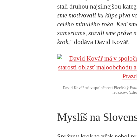
stali druhou najsilnejšou kat
sme motivovali ku kúpe piva v
celého minulého roka. Keď sme 
zameriame, stavili sme práve n
krok,"
dodáva
David Kovář.
David Kovář má v spoločnosti Plzeňský Praz
reťazcov. (zdr
Myslíš na Sloven
Správny krok to však nebol pre