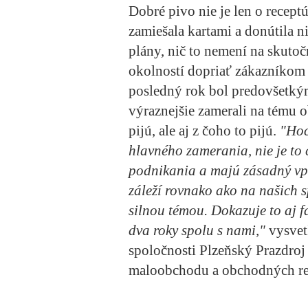
Dobré pivo nie je len o recep
zamiešala kartami a donútila n
plány, nič to nemení na skutoč
okolností dopriať zákazníkom
posledný rok bol predovšetkým
výraznejšie zamerali na tému ob
pijú, ale aj z čoho to pijú.
"Hoc
hlavného zamerania, nie je to 
podnikania a majú zásadný vpl
záleží rovnako ako na našich s
silnou témou. Dokazuje to aj f
dva roky spolu s nami,"
vysvet
spoločnosti Plzeňský Prazdroj 
maloobchodu a obchodných re