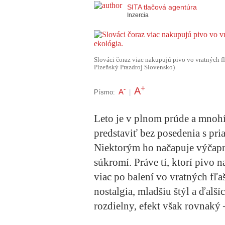
SITA tlačová agentúra
Inzercia
Slováci čoraz viac nakupujú pivo vo vratných fľa
Plzeňský Prazdroj Slovensko)
+
A
-
A
Písmo:
|
Leto je v plnom prúde a mnohí
predstaviť bez posedenia s pri
Niektorým ho načapuje výčapní
súkromí. Práve tí, ktorí pivo 
viac po balení vo vratných fľa
nostalgia, mladšiu štýl a ďalš
rozdielny, efekt však rovnaký 