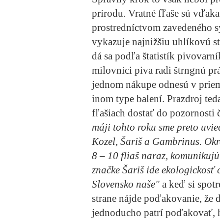
prírodu. Vratné fľaše sú vďak
prostredníctvom zavedeného s
vykazuje najnižšiu uhlíkovú st
dá sa podľa štatistík pivovarní
milovníci piva radi štrngnú pr
jednom nákupe odnesú v prieme
inom type balení. Prazdroj ted
fľašiach dostať do pozornosti 
máji tohto roku sme preto uvie
Kozel, Šariš a Gambrinus. Ok
8 – 10 fliaš naraz, komunikujú
značke Šariš ide ekologickosť 
Slovensko naše"
a keď si spotr
strane nájde poďakovanie, že d
jednoducho patrí poďakovať, 