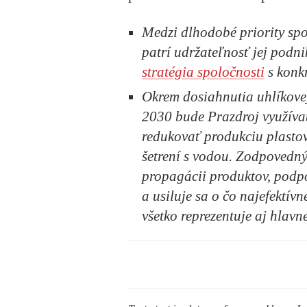
Medzi dlhodobé priority spo
patrí udržateľnosť jej podni
stratégia spoločnosti
s konk
Okrem dosiahnutia uhlíkovej
2030 bude Prazdroj využívať
redukovať produkciu plastov 
šetrení s vodou. Zodpovedný 
propagácii produktov, podpo
a usiluje sa o čo najefektív
všetko reprezentuje aj hlav