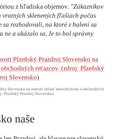
egóriou z hľadiska objemov.
"Zákazníkov
o vratných sklenených fľašiach počas
sa rozhodovali, na ktoré z balení sa
a ne a ukázalo sa, že to bol správny
droj Slovensko na starosti oblasť maloobchodu a obchodných
oj: Plzeňský Prazdroj Slovensko)
sko naše
 len Prazdroj, ale hlavne pre slovenskú