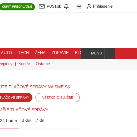
Prihlásenie
POST.sk
KÚPIŤ
PREDPLATNÉ
AUTO
TECH
ŽENA
ZDRAVIE
BLOG
MENU
Hľadaj
regióny
Korzár
Ostatné
JTE TLAČOVÉ SPRÁVY NA SME.SK
TLAČOVÉ SPRÁVY
VŠETKO O SLUŽBE
JŠIE TLAČOVÉ SPRÁVY
3 dni
7 dní
24 hodín