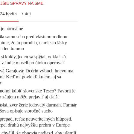
JŠIE SPRÁVY NA SME
7 dní
24 hodín
 je normálne
la samu seba pred vlastnou rodinou.
tuje, že ju porodila, namiesto lásky
la len traumu
 si kukly, jeden sa spýtal, odkiaľ sú.
a z Indie museli po útoku operovať
ová Garajová: Dcérin výbuch hnevu ma
ní. Keď mi povie ďakujem, aj sa
ím
mohol kúpiť slovenské Tesco? Favorit je
o záujem môžu prejaviť aj ďalší
ská, zver žerie jedovatý durman. Farmár
šova opisuje storočné sucho
prepad, reťaz neuveriteľných hlúpostí.
pel druhú najvyššiu prehru v Európe
 chválil, že obnovia nadjazd, aby ušetrili