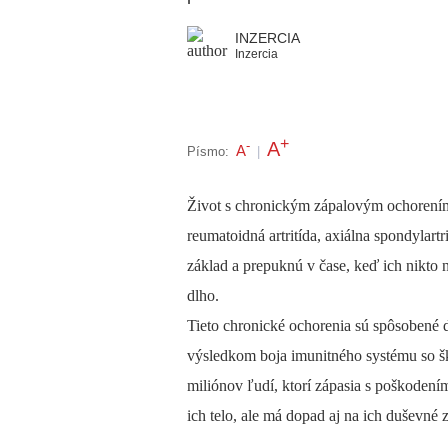
INZERCIA
Inzercia
+
A
-
A
Písmo:
|
Život s chronickým zápalovým ochorení
reumatoidná artritída, axiálna spondylartri
základ a prepuknú v čase, keď ich nikto 
dlho.
Tieto chronické ochorenia sú spôsobené 
výsledkom boja imunitného systému so ško
miliónov ľudí, ktorí zápasia s poškodení
ich telo, ale má dopad aj na ich duševné 