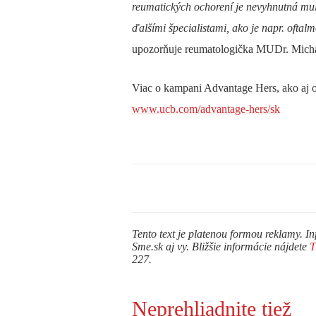
reumatických ochorení je nevyhnutná mult
ďalšími špecialistami, ako je napr. ofta
upozorňuje
reumatologička MUDr. Micha
Viac o kampani Advantage Hers, ako aj o
www.ucb.com/advantage-hers/sk
Tento text je platenou formou reklamy. In
Sme.sk aj vy. Bližšie informácie nájdete
227.
Neprehliadnite tiež