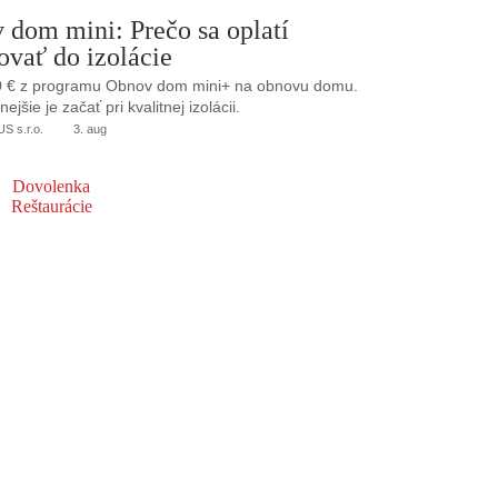
 dom mini: Prečo sa oplatí
ovať do izolácie
0 € z programu Obnov dom mini+ na obnovu domu.
jšie je začať pri kvalitnej izolácii.
 s.r.o.
3. aug
Dovolenka
Reštaurácie