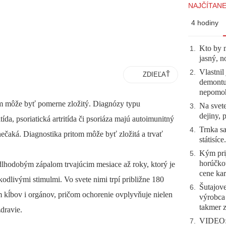
NAJČÍTANE
4 hodiny
Kto by 
1
.
jasný, n
Vlastnil
2
.
ZDIEĽAŤ
demontuj
nepomo
m môže byť pomerne zložitý. Diagnózy typu
Na svete
3
.
dejiny, 
tída, psoriatická artritída či psoriáza majú autoimunitný
Trnka sa
4
.
nečaká. Diagnostika pritom môže byť zložitá a trvať
státisíc
Kým prij
5
.
horúčko
dlhodobým zápalom trvajúcim mesiace až roky, ktorý je
cene kar
dlivými stimulmi. Vo svete nimi trpí približne 180
Šutajove
6
.
m kĺbov i orgánov, pričom ochorenie ovplyvňuje nielen
výrobca
takmer 
zdravie.
VIDEO: 
7
.