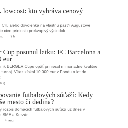
. lowcost: kto vyhráva cenový
?
 CK, alebo dovolenka na vlastnú päsť? Augustové
e cien prinieslo prekvapivý výsledok.
.s.
9 h
r Cup posunul latku: FC Barcelona a
0 eur
ník BERGER Cupu opäť priniesol mimoriadne kvalitne
turnaj. Víťaz získal 10 000 eur z Fondu a let do
.
 aug
bovanie futbalových súťaží: Kedy
še mesto či dedina?
 rozpis domácich futbalových súťaží už dnes v
h SME a Korzár.
4. aug