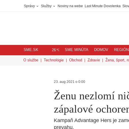
Správy
Služby
Noviny na webe
Last Minute Dovolenka
Slov
SME.SK
SME MINÚTA
DOMOV
REGIÓN
℃
26
O službe
Technológie
Obchod
Zdravie
Žena, šport, r
23. aug 2021 o 0:00
Ženu nezlomí nič
zápalové ochore
Kampaň Advantage Hers je zame
prevahu.