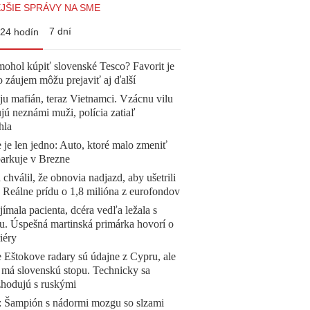
JŠIE SPRÁVY NA SME
7 dní
24 hodín
mohol kúpiť slovenské Tesco? Favorit je
o záujem môžu prejaviť aj ďalší
 ju mafián, teraz Vietnamci. Vzácnu vilu
ú neznámi muži, polícia zatiaľ
hla
 je len jedno: Auto, ktoré malo zmeniť
parkuje v Brezne
 chválil, že obnovia nadjazd, aby ušetrili
e. Reálne prídu o 1,8 milióna z eurofondov
ímala pacienta, dcéra vedľa ležala s
u. Úspešná martinská primárka hovorí o
iéry
 Eštokove radary sú údajne z Cypru, ale
 má slovenskú stopu. Technicky sa
zhodujú s ruskými
Šampión s nádormi mozgu so slzami