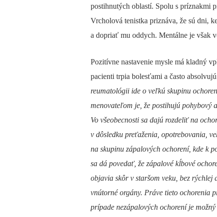
postihnutých oblastí. Spolu s príznakmi 
Vrcholová tenistka priznáva, že sú dni, k
a dopriať mu oddych. Mentálne je však v
Pozitívne nastavenie mysle má kladný vp
pacienti trpia bolesťami a často absolvujú
reumatológii ide o veľkú skupinu ochore
menovateľom je, že postihujú pohybový a
Vo všeobecnosti sa dajú rozdeliť na och
v dôsledku preťaženia, opotrebovania, vek
na skupinu zápalových ochorení, kde k p
sa dá povedať, že zápalové kĺbové ochore
objavia skôr v staršom veku, bez rýchlej a
vnútorné orgány. Práve tieto ochorenia p
prípade nezápalových ochorení je možný