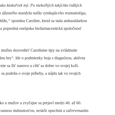
e ako ktokoľvek iný. Po niekoľkých takýchto ťažkých
o úžasného manžela našla vynikajúceho reumatológa,
itídu,“
spomína Caroline, ktorá sa stala ambasádarkou
la popredná európska biofarmaceutická spoločnosť
 možno dozvedieť Carolinine tipy na zvládnutie
lánu hry“. Ide o podmienky boja s diagnózou, aktívny
ie sa žiť nanovo a cítiť sa dobre vo svojej koži.
 sa podelia o svoje príbehy, a nájdu tak vo svojich
 ako u mužov a zvyčajne sa prejaví medzi 40. až 60.
, rannou stuhnutosťou, neskôr opuchmi a začervenaním