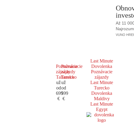
Obnov
invest
Až 11 00
Najrozumne
VUNO HREUS
Last Minute
Poznávacie
Poznávacie
Dovolenka
zájazdy
zájazdy
Poznávacie
Taliansko
Turecko
zájazdy
už
už
Last Minute
od
od
Turecko
699
599
Dovolenka
€
€
Maldivy
Last Minute
Egypt