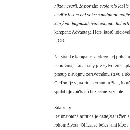
nikto neveril, že poznám svoje telo lepši
chvíľach som nakoniec s podporou môjh
ktorý mi diagnostikoval reumatoidnú artr
kampane Advantage Hers, ktorú iniciova
UCB.
Na stránke kampane sa okrem jej príbehu
ochorenia, ako aj rady pre vytvorenie „p
prístup k svojmu zdravotnému stavu a učen
Cieľom je vytvoriť i komunitu žien, ktoré
spolubojovníčkach bezpečné zázemie.
Sila ženy
Reumatoidná artritída je častejšia u žien
rokom života. Ohlási sa bolesťami kĺbov