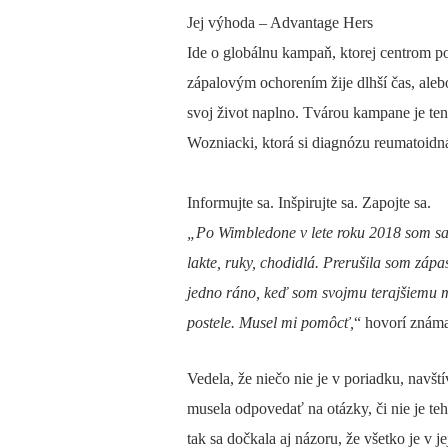
Jej výhoda – Advantage Hers
Ide o globálnu kampaň, ktorej centrom po
zápalovým ochorením žije dlhší čas, aleb
svoj život naplno.
Tvárou kampane je teni
Wozniacki, ktorá si diagnózu reumatoidná
Informujte sa. Inšpirujte sa. Zapojte sa.
„Po Wimbledone v lete roku 2018 som sa c
lakte, ruky, chodidlá. Prerušila som zápas
jedno ráno, keď som svojmu terajšiemu 
postele. Musel mi pomôcť,
“ hovorí známa
Vedela, že niečo nie je v poriadku, navšt
musela odpovedať na otázky, či nie je te
tak sa dočkala aj názoru, že všetko je v je