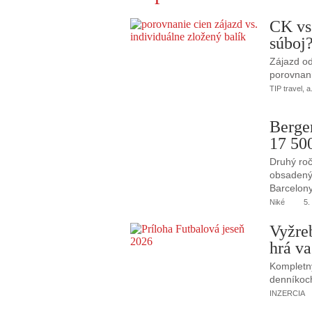
CK vs
súboj
Zájazd od
porovnani
TIP travel, a
Berge
17 50
Druhý roč
obsadený 
Barcelony
Niké
5.
Vyžre
hrá va
Kompletný
denníkoc
INZERCIA