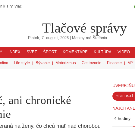
ník
Hry
Viac
Tlačové správy
Piatok, 7. august, 2026
| Meniny má
Štefánia
Y
INDEX
SVET
ŠPORT
KOMENTÁRE
KULTÚRA
VIDEO
odina
Life style
Bývanie
Motorizmus
Cestovanie
Financie
MY 
UVEREJŇU
, ani chronické
OBJEDNAŤ 
NAJČÍTANE
nie
4 hodiny
raná na ženy, čo chcú mať nad chorobou