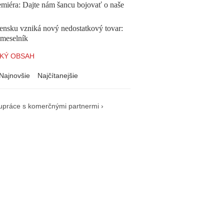
emiéra: Dajte nám šancu bojovať o naše
ensku vzniká nový nedostatkový tovar:
emeselník
KÝ OBSAH
Najnovšie
Najčítanejšie
upráce s komerčnými partnermi ›