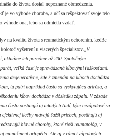
prináša do života dosiaľ nepoznané obmedzenia.
eď je vo výhode choroba, a učí sa rešpektovať svoje telo
o výhode ona, lebo sa odmietla vzdať.
lyv na kvalitu života s reumatickým ochorením, keďže
 kolotoč vyšetrení u viacerých špecialistov.
„V
ní, aktuálne ich poznáme až 200. Spoločným
parát, veľká časť je sprevádzaná kĺbovými ťažkosťami.
orenia degeneratívne, kde k zmenám na kĺboch dochádza
om, tu patrí napríklad často sa vyskytujúca artróza, a
oškodeniu kĺbov dochádza v dôsledku zápalu. V zásade
nia často postihujú aj mladých ľudí, kým nezápalové sa
 efektívnej liečby mávajú ťažší priebeh, postihujú aj
redstavujú hlavné choroby, ktoré rieši reumatológ, v
 aj manažment ortopéda. Ale aj v rámci zápalových