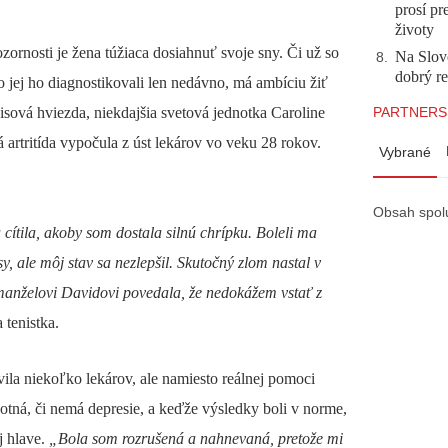
prosí pr
životy
zornosti je žena túžiaca dosiahnuť svoje sny.
Či už so
Na Slov
8
.
dobrý r
o jej ho diagnostikovali len nedávno, má ambíciu žiť
PARTNERS
sová hviezda, niekdajšia svetová jednotka Caroline
 artritída vypočula z úst lekárov vo veku 28 rokov.
Vybrané
Obsah spol
ítila, akoby som dostala silnú chrípku. Boleli ma
y, ale môj stav sa nezlepšil. Skutočný zlom nastal v
manželovi Davidovi povedala, že nedokážem vstať z
 tenistka.
ívila niekoľko lekárov, ale namiesto reálnej pomoci
hotná, či nemá depresie, a keďže výsledky boli v norme,
j hlave.
„Bola som rozrušená a nahnevaná, pretože mi