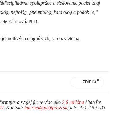
idisciplinárna spolupráca a sledovanie pacienta aj
lmológ, nefrológ, pneumológ, kardiológ a podobne,“
ele Záriková, PhD.
 jednotlivých diagnózach, sa dozviete na
ZDIEĽAŤ
formujte o svojej firme viac ako
2,6 milióna
čitateľov
TU
. Kontakt:
internet@petitpress.sk
; tel:+421 2 59 233