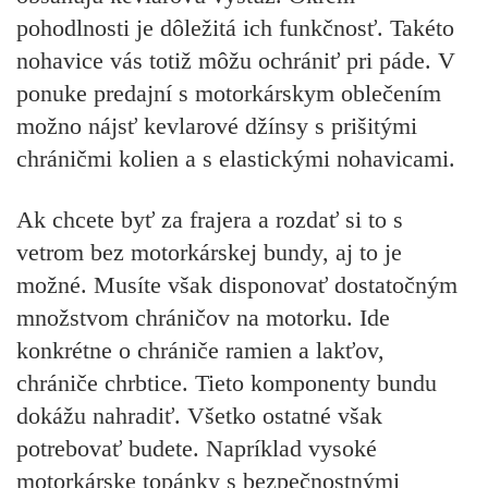
pohodlnosti je dôležitá ich funkčnosť. Takéto
nohavice vás totiž môžu ochrániť pri páde. V
ponuke predajní s motorkárskym oblečením
možno nájsť kevlarové džínsy s prišitými
chráničmi kolien a s elastickými nohavicami.
Ak chcete byť za frajera a rozdať si to s
vetrom bez motorkárskej bundy, aj to je
možné. Musíte však disponovať dostatočným
množstvom chráničov na motorku. Ide
konkrétne o chrániče ramien a lakťov,
chrániče chrbtice. Tieto komponenty bundu
dokážu nahradiť. Všetko ostatné však
potrebovať budete. Napríklad vysoké
motorkárske topánky s bezpečnostnými