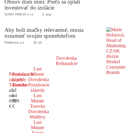
Obnov dom mini: Prečo sa oplatí
investovať do izolácie
VUNO HREUS s.r.o.
3. aug
Aby boli značky relevantné, musia
rozumieť svojim spotrebiteľom
Petitpress a.s.
30. júl
Dovolenka
Reštaurácie
Last
Poznávacie
Poznávacie
Minute
zájazdy
zájazdy
Dovolenka
Taliansko
Turecko
Poznávacie
už
už
zájazdy
od
od
Last
699
599
Minute
€
€
Turecko
Dovolenka
Maldivy
Last
Minute
Egypt