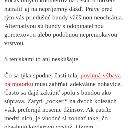
Počas dlhých kilometrov na cestách môžete
natrafiť aj na nepríjemný dážď. Práve pred
tým vás priedušné bundy väčšinou neochránia.
Alternatívou sú bundy s odopínateľnou
goretexovou alebo podobnou nepremokavou
vrstvou.
S teniskami to ani neskúšajte
Čo sa týka spodnej časti tela,
povinná výbava
na motorku
musí zahŕňať adekvátne nohavice.
Často sa dajú zakúpiť spolu s bundou ako
súprava. Zarytí „rockeri“ na dvoch kolesách
však preferujú nosenie džínsov. Ak patríte
medzi nich, je vhodné si zohnať také, čo
obsahujú kevlarovú výstuž. Okrem