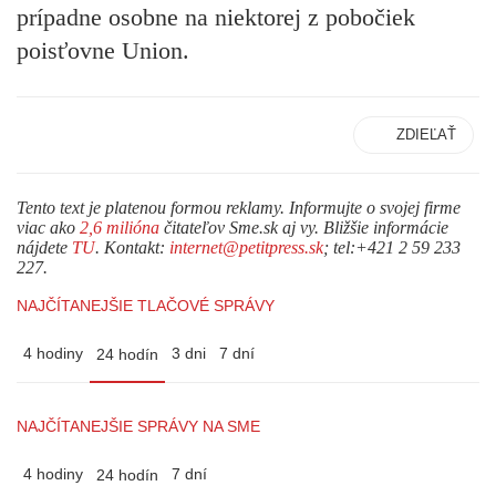
prípadne osobne na niektorej z pobočiek
poisťovne Union.
ZDIEĽAŤ
Tento text je platenou formou reklamy. Informujte o svojej firme
viac ako
2,6 milióna
čitateľov Sme.sk aj vy. Bližšie informácie
nájdete
TU
. Kontakt:
internet@petitpress.sk
; tel:+421 2 59 233
227.
NAJČÍTANEJŠIE TLAČOVÉ SPRÁVY
4 hodiny
3 dni
7 dní
24 hodín
NAJČÍTANEJŠIE SPRÁVY NA SME
4 hodiny
7 dní
24 hodín