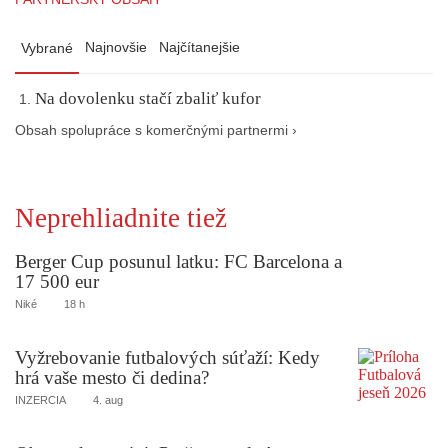
Najnovšie
Najčítanejšie
Vybrané
Na dovolenku stačí zbaliť kufor
Obsah spolupráce s komerčnými partnermi ›
Neprehliadnite tiež
Berger Cup posunul latku: FC Barcelona a
17 500 eur
Niké
18 h
Vyžrebovanie futbalových súťaží: Kedy
hrá vaše mesto či dedina?
INZERCIA
4. aug