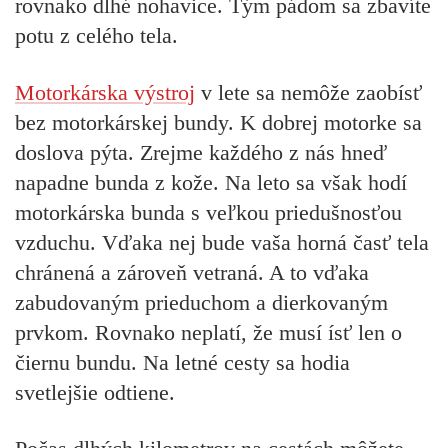
rovnako dlhé nohavice. Tým pádom sa zbavíte
potu z celého tela.
Motorkárska výstroj
v lete sa nemôže zaobísť
bez motorkárskej bundy. K dobrej motorke sa
doslova pýta. Zrejme každého z nás hneď
napadne bunda z kože. Na leto sa však hodí
motorkárska bunda s veľkou priedušnosťou
vzduchu. Vďaka nej bude vaša horná časť tela
chránená a zároveň vetraná. A to vďaka
zabudovaným prieduchom a dierkovaným
prvkom. Rovnako neplatí, že musí ísť len o
čiernu bundu. Na letné cesty sa hodia
svetlejšie odtiene.