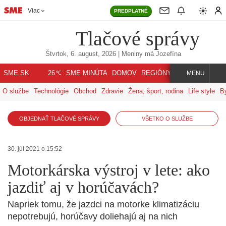
Viac
PREDPLATNÉ
Tlačové správy
Štvrtok, 6. august, 2026
| Meniny má
Jozefína
℃
SME.SK
SME MINÚTA
DOMOV
REGIÓNY
INDEX
SVET
26
MENU
O službe
Technológie
Obchod
Zdravie
Žena, šport, rodina
Life style
B
OBJEDNAŤ TLAČOVÉ SPRÁVY
VŠETKO O SLUŽBE
30. júl 2021 o 15:52
Motorkárska výstroj v lete: ako
jazdiť aj v horúčavách?
Napriek tomu, že jazdci na motorke klimatizáciu
nepotrebujú, horúčavy doliehajú aj na nich