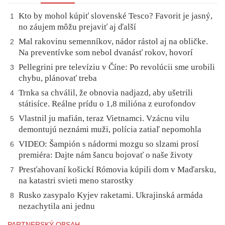
Kto by mohol kúpiť slovenské Tesco? Favorit je jasný,
1
no záujem môžu prejaviť aj ďalší
Mal rakovinu semenníkov, nádor rástol aj na obličke.
2
Na preventívke som nebol dvanásť rokov, hovorí
Pellegrini pre televíziu v Číne: Po revolúcii sme urobili
3
chybu, plánovať treba
Trnka sa chválil, že obnovia nadjazd, aby ušetrili
4
státisíce. Reálne prídu o 1,8 milióna z eurofondov
Vlastnil ju mafián, teraz Vietnamci. Vzácnu vilu
5
demontujú neznámi muži, polícia zatiaľ nepomohla
VIDEO: Šampión s nádormi mozgu so slzami prosí
6
premiéra: Dajte nám šancu bojovať o naše životy
Presťahovaní košickí Rómovia kúpili dom v Maďarsku,
7
na katastri svieti meno starostky
Rusko zasypalo Kyjev raketami. Ukrajinská armáda
8
nezachytila ani jednu
PARTNERSKÝ OBSAH