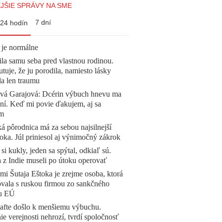
JŠIE SPRÁVY NA SME
7 dní
24 hodín
 je normálne
la samu seba pred vlastnou rodinou.
tuje, že ju porodila, namiesto lásky
la len traumu
ová Garajová: Dcérin výbuch hnevu ma
ní. Keď mi povie ďakujem, aj sa
ím
á pôrodnica má za sebou najsilnejší
oka. Júl priniesol aj výnimočný zákrok
 si kukly, jeden sa spýtal, odkiaľ sú.
a z Indie museli po útoku operovať
mi Šutaja Eštoka je zrejme osoba, ktorá
vala s ruskou firmou zo sankčného
u EÚ
afte došlo k menšiemu výbuchu.
e verejnosti nehrozí, tvrdí spoločnosť