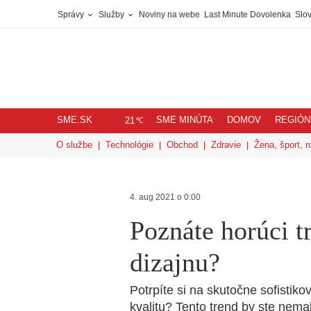
Správy
Služby
Noviny na webe
Last Minute Dovolenka
Slov
SME.SK
SME MINÚTA
DOMOV
REGIÓN
℃
21
O službe
Technológie
Obchod
Zdravie
Žena, šport, r
4. aug 2021 o 0:00
Poznáte horúci t
dizajnu?
Potrpíte si na skutočne sofistik
kvalitu? Tento trend by ste nemal