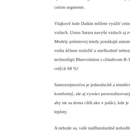
celom segmente.
Vlajkové lode Daikin môžete využiť celor
vzduch. Ururu Sarara navyše vzduch aj zv
Modely prémiovej triedy ponúkajú automat
vedia účinne rozložiť a zneškodniť nebe
technológii Bluevolution s chladivom R-3
celých 68 %!
Samozrejmosťou je jednoduché a intuitívn
komfortný, ale aj vysoko personalizovaný
aby ste sa doma cítili ako v paláci, kde 
teploty.
A nebojte sa, vaše nadštandardné pohodli