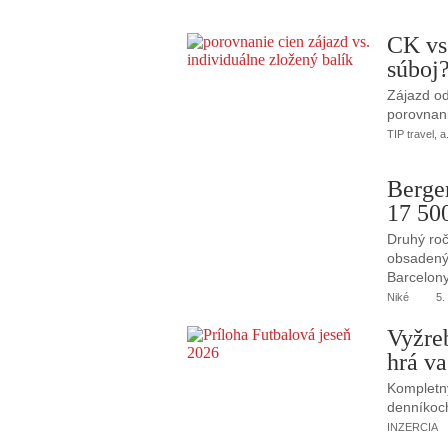
CK vs
súboj
Zájazd od
porovnani
TIP travel, a
Berge
17 50
Druhý roč
obsadený 
Barcelony
Niké
5.
Vyžre
hrá va
Kompletný
denníkoc
INZERCIA