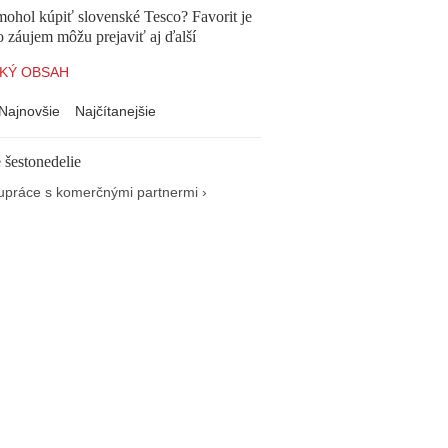
mohol kúpiť slovenské Tesco? Favorit je
o záujem môžu prejaviť aj ďalší
KÝ OBSAH
Najnovšie
Najčítanejšie
 šestonedelie
upráce s komerčnými partnermi ›