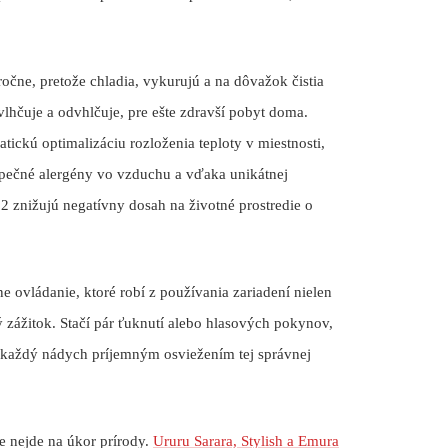
očne, pretože chladia, vykurujú a na dôvažok čistia
lhčuje a odvhlčuje, pre ešte zdravší pobyt doma.
ickú optimalizáciu rozloženia teploty v miestnosti,
zpečné alergény vo vzduchu a vďaka unikátnej
2 znižujú negatívny dosah na životné prostredie o
e ovládanie, ktoré robí z používania zariadení nielen
 zážitok. Stačí pár ťuknutí alebo hlasových pokynov,
je každý nádych príjemným osviežením tej správnej
e nejde na úkor prírody.
Ururu Sarara, Stylish a Emura