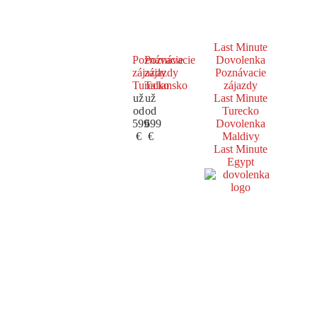
Last Minute
Poznávacie
Poznávacie
Dovolenka
zájazdy
zájazdy
Poznávacie
Turecko
Taliansko
zájazdy
už
už
Last Minute
od
od
Turecko
599
699
Dovolenka
€
€
Maldivy
Last Minute
Egypt