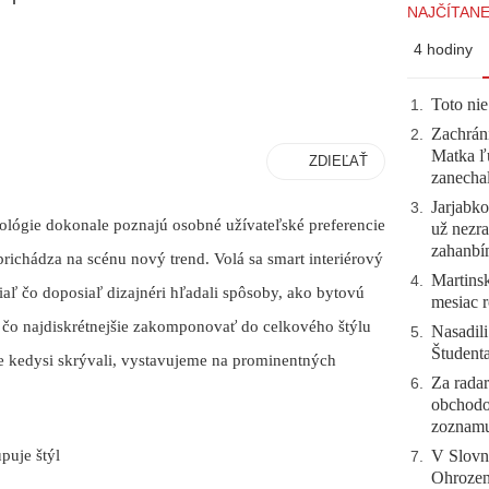
NAJČÍTANE
4 hodiny
Toto nie
1
.
Zachráni
2
.
Matka ľu
ZDIEĽAŤ
zanecha
Jarjabk
3
.
ológie dokonale poznajú osobné užívateľské preferencie
už nezra
zahanb
ichádza na scénu nový trend. Volá sa smart interiérový
Martinsk
4
.
iaľ čo doposiaľ dizajnéri hľadali spôsoby, ako bytovú
mesiac r
u čo najdiskrétnejšie zakomponovať do celkového štýlu
Nasadili
5
.
Študent
sme kedysi skrývali, vystavujeme na prominentných
Za radar
6
.
obchodo
zoznam
V Slovn
puje štýl
7
.
Ohrozeni