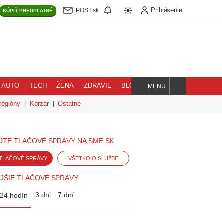
Prihlásenie
POST.sk
KÚPIŤ
PREDPLATNÉ
AUTO
TECH
ŽENA
ZDRAVIE
BLOG
MENU
Hľadaj
regióny
Korzár
Ostatné
JTE TLAČOVÉ SPRÁVY NA SME.SK
TLAČOVÉ SPRÁVY
VŠETKO O SLUŽBE
JŠIE TLAČOVÉ SPRÁVY
3 dni
7 dní
24 hodín