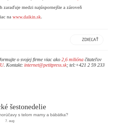
ich zaraďuje medzi najúspornejšie a zároveň
Viac na
www.daikin.sk
.
ZDIEĽAŤ
formujte o svojej firme viac ako
2,6 milióna
čitateľov
TU
. Kontakt:
internet@petitpress.sk
; tel:+421 2 59 233
ké šestonedelie
 horúčavy s telom mamy a bábätka?
7. aug