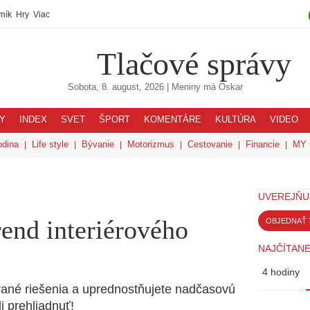
ník
Hry
Viac
Tlačové správy
Sobota, 8. august, 2026
| Meniny má
Oskar
Y
INDEX
SVET
ŠPORT
KOMENTÁRE
KULTÚRA
VIDEO
odina
Life style
Bývanie
Motorizmus
Cestovanie
Financie
MY 
UVEREJŇU
rend interiérového
OBJEDNAŤ 
NAJČÍTANE
4 hodiny
ované riešenia a uprednostňujete nadčasovú
i prehliadnuť!