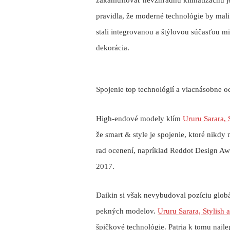
pravidla, že moderné technológie by mal
stali integrovanou a štýlovou súčasťou m
dekorácia.
Spojenie top technológií a viacnásobne 
High-endové modely klím
Ururu Sarara, 
že smart & style je spojenie, ktoré nikdy
rad ocenení, napríklad Reddot Design A
2017.
Daikin si však nevybudoval pozíciu globá
pekných modelov.
Ururu Sarara, Stylish
špičkové technológie. Patria k tomu najl