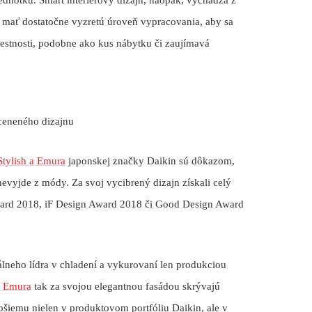
i mať dostatočne vyzretú úroveň vypracovania, aby sa
iestnosti, podobne ako kus nábytku či zaujímavá
oceneného dizajnu
Stylish a Emura
japonskej značky Daikin sú dôkazom,
 nevyjde z módy. Za svoj vycibrený dizajn získali celý
ward 2018, iF Design Award 2018 či Good Design Award
lneho lídra v chladení a vykurovaní len produkciou
 a Emura
tak za svojou elegantnou fasádou skrývajú
epšiemu nielen v produktovom portfóliu Daikin, ale v