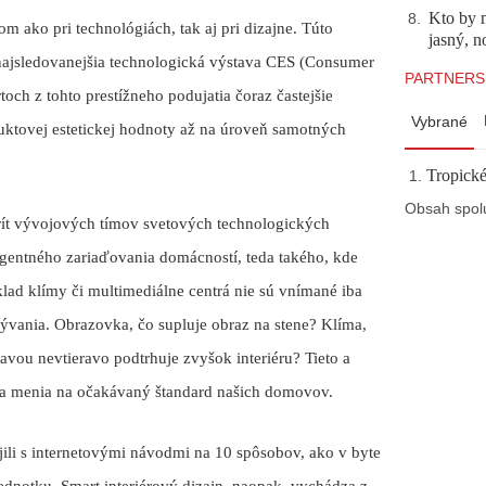
Kto by 
8
.
m ako pri technológiách, tak aj pri dizajne. Túto
jasný, n
 najsledovanejšia technologická výstava CES (Consumer
PARTNERS
och z tohto prestížneho podujatia čoraz častejšie
Vybrané
tovej estetickej hodnoty až na úroveň samotných
Tropické
Obsah spol
orít vývojových tímov svetových technologických
igentného zariaďovania domácností, teda takého, kde
klad klímy či multimediálne centrá nie sú vnímané iba
bývania. Obrazovka, čo supluje obraz na stene? Klíma,
vou nevtieravo podtrhuje zvyšok interiéru? Tieto a
gia menia na očakávaný štandard našich domovov.
jili s internetovými návodmi na 10 spôsobov, ako v byte
dnotku. Smart interiérový dizajn, naopak, vychádza z