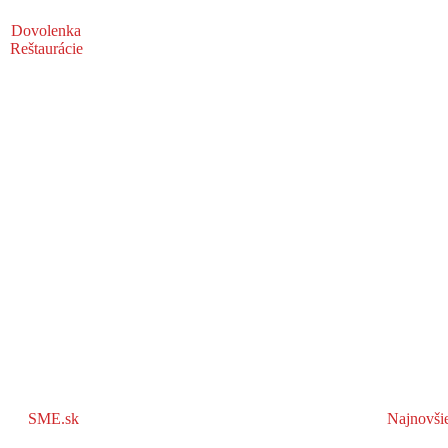
Dovolenka
Reštaurácie
SME.sk
Najnovši