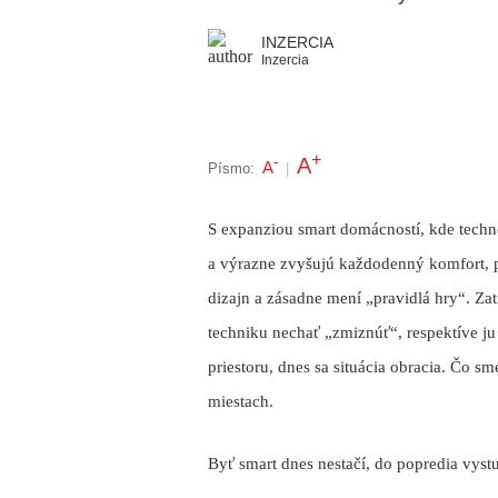
INZERCIA
Inzercia
+
A
-
A
Písmo:
|
S expanziou smart domácností, kde techn
a výrazne zvyšujú každodenný komfort, pr
dizajn a zásadne mení „pravidlá hry“. Zat
techniku nechať „zmiznúť“, respektíve j
priestoru, dnes sa situácia obracia. Čo 
miestach.
Byť smart dnes nestačí, do popredia vystu