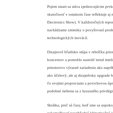
Pojem smart sa stáva zjednocujúcim prvko
skutočnosť v ostatnom čase reflektuje aj
Electronics Show). V každoročných report
nachádzame zmienky o povyšovaní produk
technologických inovácií.
Dizajnové hľadisko stúpa v rebríčku pri
koncernov a pomohlo nastoliť trend intel
priestorovo výrazné zariadenia ako naprí
ako účelový, ale aj dizajnérsky upgrade 
čo svojimi proporciami a povrchovou úpra
podobné riešenia sa z luxusného privilé
Skrátka, preč sú časy, keď sme sa uspoko
zakamuflovať nevzhľadnú klimatizačnú je