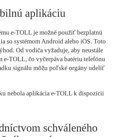
bilnú aplikáciu
ému e-TOLL je možné použiť bezplatnú
nia so systémom Android alebo iOS. Toto
ýhod. Od vodiča vyžaduje, aby neustále
m e-TOLL, čo vyčerpáva batériu telefónu
padku signálu môžu poľské orgány udeliť
ku nebola aplikácia e-TOLL k dispozícii
edníctvom schváleného