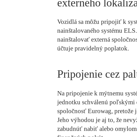
externého lokali
Vozidlá sa môžu pripojiť k s
nainštalovaného systému ELS. 
nainštalovať externá spoločnos
účtuje pravidelný poplatok.
Pripojenie cez pa
Na pripojenie k mýtnemu sys
jednotku schválenú poľskými 
spoločnosť Eurowag, pretože je
Jeho výhodou je aj to, že nev
zabudnúť nabiť alebo omylom 