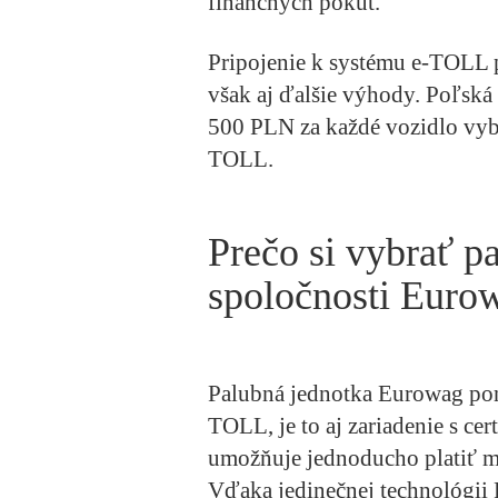
finančných pokút.
Pripojenie k systému e-TOLL 
však aj ďalšie výhody. Poľsk
500 PLN za každé vozidlo vyb
TOLL.
Prečo si vybrať p
spoločnosti Euro
Palubná jednotka Eurowag ponú
TOLL, je to aj zariadenie s ce
umožňuje jednoducho platiť m
Vďaka jedinečnej technológii