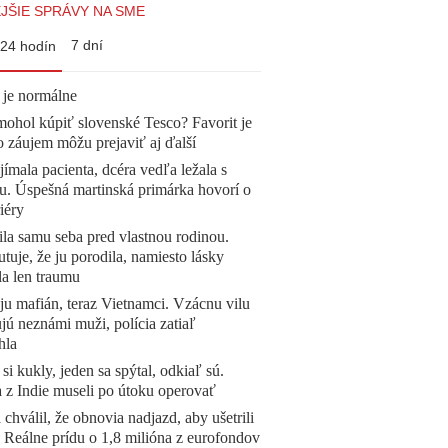
JŠIE SPRÁVY NA SME
7 dní
24 hodín
 je normálne
mohol kúpiť slovenské Tesco? Favorit je
o záujem môžu prejaviť aj ďalší
ímala pacienta, dcéra vedľa ležala s
u. Úspešná martinská primárka hovorí o
iéry
la samu seba pred vlastnou rodinou.
tuje, že ju porodila, namiesto lásky
la len traumu
 ju mafián, teraz Vietnamci. Vzácnu vilu
ú neznámi muži, polícia zatiaľ
hla
 si kukly, jeden sa spýtal, odkiaľ sú.
a z Indie museli po útoku operovať
 chválil, že obnovia nadjazd, aby ušetrili
e. Reálne prídu o 1,8 milióna z eurofondov