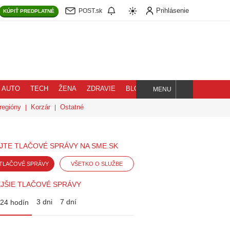
Prihlásenie
POST.sk
KÚPIŤ
PREDPLATNÉ
AUTO
TECH
ŽENA
ZDRAVIE
BLOG
MENU
Hľadaj
regióny
Korzár
Ostatné
JTE TLAČOVÉ SPRÁVY NA SME.SK
TLAČOVÉ SPRÁVY
VŠETKO O SLUŽBE
JŠIE TLAČOVÉ SPRÁVY
3 dni
7 dní
24 hodín