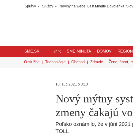
Správy
Služby
Noviny na webe
Last Minute Dovolenka
Slov
SME.SK
SME MINÚTA
DOMOV
REGIÓN
℃
24
O službe
Technológie
Obchod
Zdravie
Žena, šport, r
10. aug 2021 o 8:13
Nový mýtny syst
zmeny čakajú vo
Poľsko oznámilo, že v júni 2021
TOLL