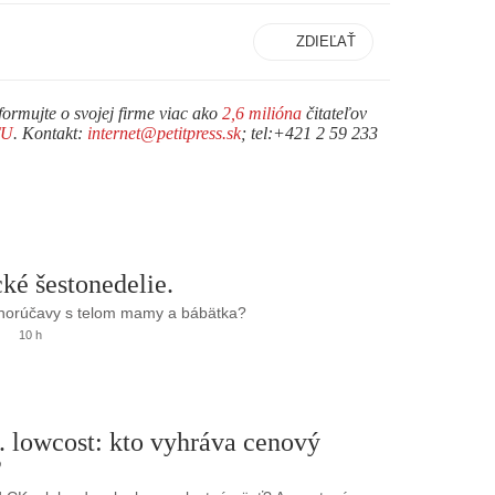
ZDIEĽAŤ
formujte o svojej firme viac ako
2,6 milióna
čitateľov
TU
. Kontakt:
internet@petitpress.sk
; tel:+421 2 59 233
ké šestonedelie.
 horúčavy s telom mamy a bábätka?
10 h
. lowcost: kto vyhráva cenový
?