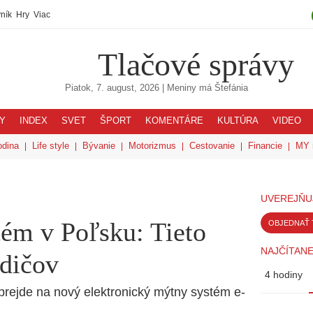
ník
Hry
Viac
Tlačové správy
Piatok, 7. august, 2026
| Meniny má
Štefánia
Y
INDEX
SVET
ŠPORT
KOMENTÁRE
KULTÚRA
VIDEO
odina
Life style
Bývanie
Motorizmus
Cestovanie
Financie
MY 
UVEREJŇU
ém v Poľsku: Tieto
OBJEDNAŤ 
NAJČÍTANE
dičov
4 hodiny
 prejde na nový elektronický mýtny systém e-