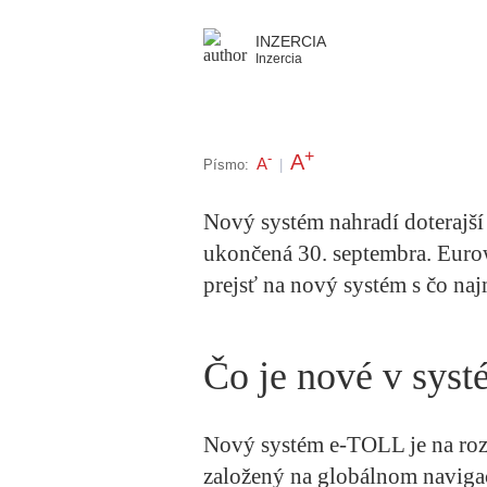
INZERCIA
Inzercia
+
A
-
A
Písmo:
|
Nový systém nahradí doterajš
ukončená 30. septembra. Euro
prejsť na nový systém s čo na
Čo je nové v sys
Nový systém e-TOLL je na ro
založený na globálnom naviga