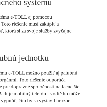
začného systému
ystému e-TOLL aj pomocou
Toto riešenie musí zakúpiť a
ť, ktorá si za svoje služby zvyčajne
lubnú jednotku
tému e-TOLL možno použiť aj palubnú
orgánmi. Toto riešenie odporúča
 pre dopravné spoločnosti najlacnejšie.
yžaduje mobilný telefón - vodič ho môže
vypnúť, čím by sa vystavil hrozbe