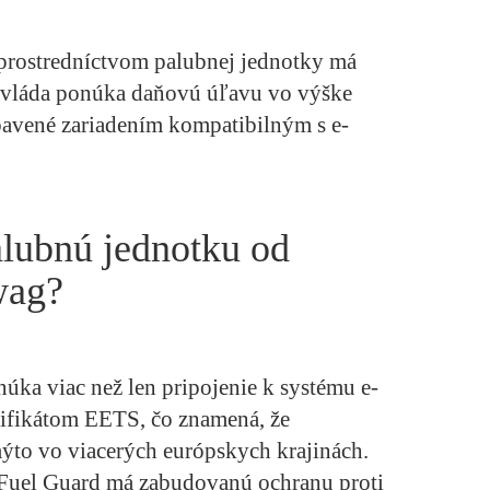
prostredníctvom palubnej jednotky má
á vláda ponúka daňovú úľavu vo výške
avené zariadením kompatibilným s e-
alubnú jednotku od
wag?
ka viac než len pripojenie k systému e-
rtifikátom EETS, čo znamená, že
ýto vo viacerých európskych krajinách.
 Fuel Guard má zabudovanú ochranu proti