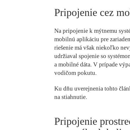
Pripojenie cez mo
Na pripojenie k mýtnemu syst
mobilnú aplikáciu pre zariade
riešenie má však niekoľko nev
udržiaval spojenie so systémo
a mobilné dáta. V prípade vý
vodičom pokutu.
Ku dňu uverejnenia tohto člán
na stiahnutie.
Pripojenie prostr