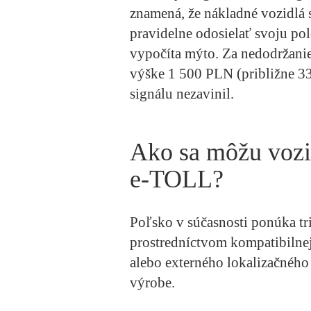
znamená, že nákladné vozidlá
pravidelne odosielať svoju pol
vypočíta mýto. Za nedodržani
výške 1 500 PLN (približne 332
signálu nezavinil.
Ako sa môžu vozid
e-TOLL?
Poľsko v súčasnosti ponúka tr
prostredníctvom kompatibilnej
alebo externého lokalizačnéh
výrobe.