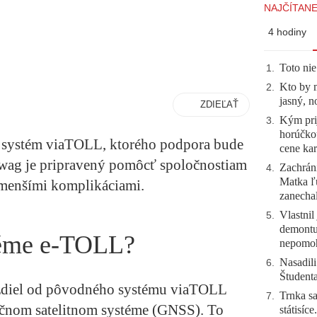
NAJČÍTANE
4 hodiny
Toto nie
1
.
Kto by 
2
.
jasný, n
ZDIEĽAŤ
Kým prij
3
.
horúčko
í systém viaTOLL, ktorého podpora bude
cene kar
wag je pripravený pomôcť spoločnostiam
Zachráni
4
.
Matka ľu
jmenšími komplikáciami.
zanecha
Vlastnil
5
.
demontuj
téme e-TOLL?
nepomo
Nasadili
6
.
Študent
zdiel od pôvodného systému viaTOLL
Trnka sa
7
.
čnom satelitnom systéme (GNSS). To
státisíc