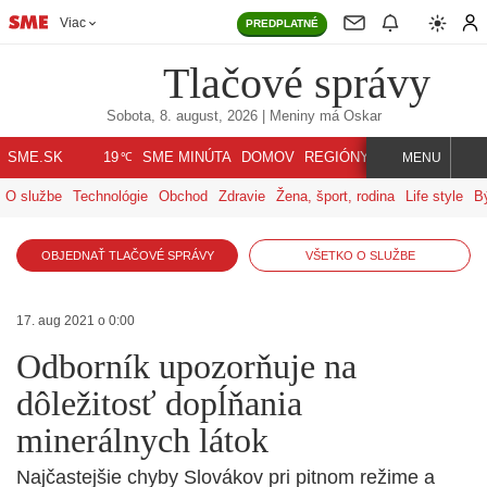
Viac
PREDPLATNÉ
Tlačové správy
Sobota, 8. august, 2026
| Meniny má
Oskar
℃
SME.SK
SME MINÚTA
DOMOV
REGIÓNY
INDEX
SVET
19
MENU
O službe
Technológie
Obchod
Zdravie
Žena, šport, rodina
Life style
B
OBJEDNAŤ TLAČOVÉ SPRÁVY
VŠETKO O SLUŽBE
17. aug 2021 o 0:00
Odborník upozorňuje na
dôležitosť dopĺňania
minerálnych látok
Najčastejšie chyby Slovákov pri pitnom režime a