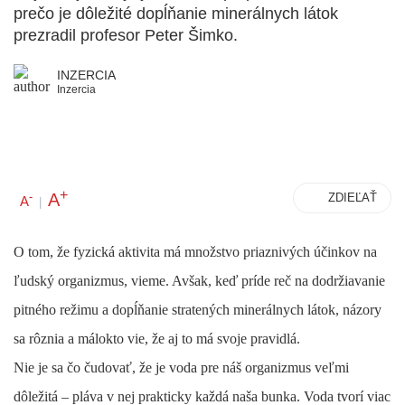
prečo je dôležité dopĺňanie minerálnych látok
prezradil profesor Peter Šimko.
INZERCIA
Inzercia
+
A
-
ZDIEĽAŤ
A
|
O tom, že fyzická aktivita má množstvo priaznivých účinkov na
ľudský organizmus, vieme. Avšak, keď príde reč na dodržiavanie
pitného režimu a dopĺňanie stratených minerálnych látok, názory
sa rôznia a málokto vie, že aj to má svoje pravidlá.
Nie je sa čo čudovať, že je voda pre náš organizmus veľmi
dôležitá – pláva v nej prakticky každá naša bunka. Voda tvorí viac