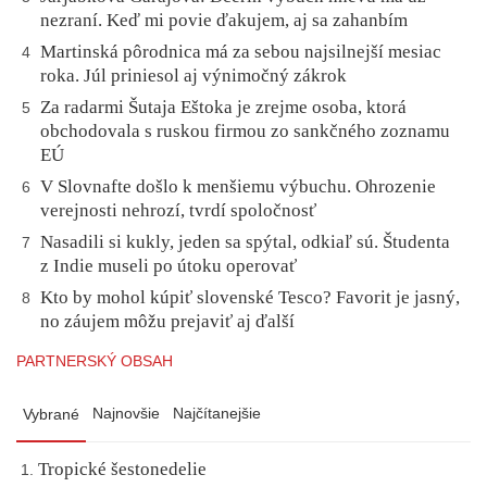
nezraní. Keď mi povie ďakujem, aj sa zahanbím
Martinská pôrodnica má za sebou najsilnejší mesiac
4
roka. Júl priniesol aj výnimočný zákrok
Za radarmi Šutaja Eštoka je zrejme osoba, ktorá
5
obchodovala s ruskou firmou zo sankčného zoznamu
EÚ
V Slovnafte došlo k menšiemu výbuchu. Ohrozenie
6
verejnosti nehrozí, tvrdí spoločnosť
Nasadili si kukly, jeden sa spýtal, odkiaľ sú. Študenta
7
z Indie museli po útoku operovať
Kto by mohol kúpiť slovenské Tesco? Favorit je jasný,
8
no záujem môžu prejaviť aj ďalší
PARTNERSKÝ OBSAH
Najnovšie
Najčítanejšie
Vybrané
Tropické šestonedelie