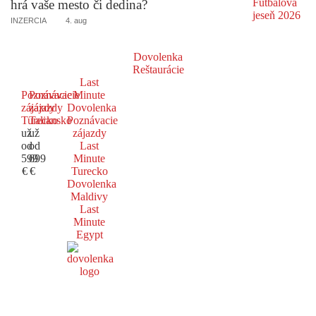
hrá vaše mesto či dedina?
INZERCIA
4. aug
Dovolenka
Reštaurácie
Last
Poznávacie
Poznávacie
Minute
zájazdy
zájazdy
Dovolenka
Turecko
Taliansko
Poznávacie
už
už
zájazdy
od
od
Last
599
699
Minute
€
€
Turecko
Dovolenka
Maldivy
Last
Minute
Egypt