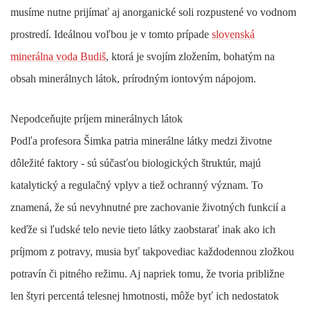
musíme nutne prijímať aj anorganické soli rozpustené vo vodnom
prostredí. Ideálnou voľbou je v tomto prípade
slovenská
minerálna voda Budiš
, ktorá je svojím zložením, bohatým na
obsah minerálnych látok, prírodným iontovým nápojom.
Nepodceňujte príjem minerálnych látok
Podľa profesora Šimka patria minerálne látky medzi životne
dôležité faktory - sú súčasťou biologických štruktúr, majú
katalytický a regulačný vplyv a tiež ochranný význam. To
znamená, že sú nevyhnutné pre zachovanie životných funkcií a
keďže si ľudské telo nevie tieto látky zaobstarať inak ako ich
príjmom z potravy, musia byť takpovediac každodennou zložkou
potravín či pitného režimu. Aj napriek tomu, že tvoria približne
len štyri percentá telesnej hmotnosti, môže byť ich nedostatok