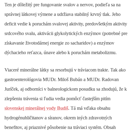
Ten je dôležitý pre fungovanie svalov a nervov, podieľa sa na
správnej látkovej výmene a udržiava stabilný krvný tlak. Jeho
deficit vedie k poruchám svalovej aktivity, predovšetkým aktivity
srdcového svalu, aktivácii glykolytických enzýmov (potrebné pre
získavanie životodárnej energie zo sacharidov) a enzýmov
dýchacieho reťazca, únave alebo k poruchám metabolizmu.
Viaceré minerálne látky sa resorbujú v tráviacom trakte. Tak ako
gastroenterológovia MUDr. Miloš Bubán a MUDr. Radovan
Juríček, aj odborníci v balneologickom posudku sa zhodujú, že k
zlepšeniu trávenia si ľudia vedia pomôcť častejším pitím
slovenskej minerálnej vody Budiš
. Tá má vďaka obsahu
hydrogénuhličitanov a síranov, okrem iných zdravotných
benefitov, aj priaznivé pôsobenie na tráviaci systém. Obsah