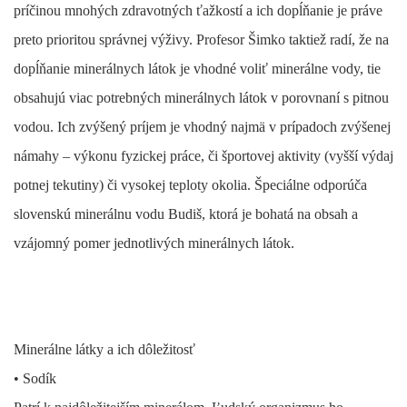
príčinou mnohých zdravotných ťažkostí a ich dopĺňanie je práve
preto prioritou správnej výživy. Profesor Šimko taktiež radí, že na
dopĺňanie minerálnych látok je vhodné voliť minerálne vody, tie
obsahujú viac potrebných minerálnych látok v porovnaní s pitnou
vodou. Ich zvýšený príjem je vhodný najmä v prípadoch zvýšenej
námahy – výkonu fyzickej práce, či športovej aktivity (vyšší výdaj
potnej tekutiny) či vysokej teploty okolia. Špeciálne odporúča
slovenskú minerálnu vodu Budiš, ktorá je bohatá na obsah a
vzájomný pomer jednotlivých minerálnych látok.
Minerálne látky a ich dôležitosť
•
Sodík