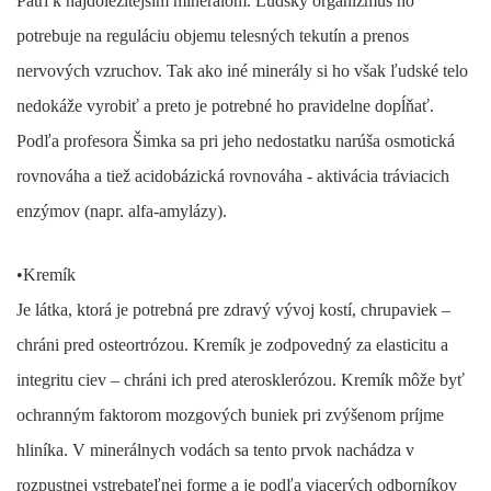
Patrí k najdôležitejším minerálom. Ľudský organizmus ho
potrebuje na reguláciu objemu telesných tekutín a prenos
nervových vzruchov. Tak ako iné minerály si ho však ľudské telo
nedokáže vyrobiť a preto je potrebné ho pravidelne dopĺňať.
Podľa profesora Šimka sa pri jeho nedostatku narúša osmotická
rovnováha a tiež acidobázická rovnováha - aktivácia tráviacich
enzýmov (napr. alfa-amylázy).
•
Kremík
Je látka, ktorá je potrebná pre zdravý vývoj kostí, chrupaviek –
chráni pred osteortrózou. Kremík je zodpovedný za elasticitu a
integritu ciev – chráni ich pred aterosklerózou. Kremík môže byť
ochranným faktorom mozgových buniek pri zvýšenom príjme
hliníka. V minerálnych vodách sa tento prvok nachádza v
rozpustnej vstrebateľnej forme a je podľa viacerých odborníkov