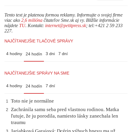
Tento text je platenou formou reklamy. Informujte o svojej firme
viac ako
2,6 milióna
čitateľov Sme.sk aj vy. Bližšie informácie
nájdete
TU
. Kontakt:
internet@petitpress.sk
; tel:+421 2 59 233
227.
NAJČÍTANEJŠIE TLAČOVÉ SPRÁVY
4 hodiny
3 dni
7 dní
24 hodín
NAJČÍTANEJŠIE SPRÁVY NA SME
4 hodiny
7 dní
24 hodín
Toto nie je normálne
1
Zachránila samu seba pred vlastnou rodinou. Matka
2
ľutuje, že ju porodila, namiesto lásky zanechala len
traumu
Jarjabková Garajová: Dcérin výbuch hnevu ma už
3