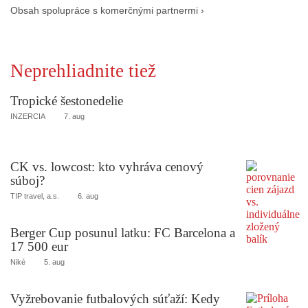
Obsah spolupráce s komerčnými partnermi ›
Neprehliadnite tiež
Tropické šestonedelie
INZERCIA
7. aug
CK vs. lowcost: kto vyhráva cenový
súboj?
TIP travel, a.s.
6. aug
Berger Cup posunul latku: FC Barcelona a
17 500 eur
Niké
5. aug
Vyžrebovanie futbalových súťaží: Kedy