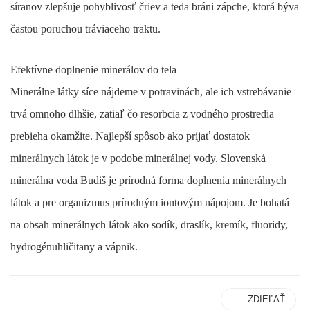
síranov zlepšuje pohyblivosť čriev a teda bráni zápche, ktorá býva
častou poruchou tráviaceho traktu.
Efektívne doplnenie minerálov do tela
Minerálne látky síce nájdeme v potravinách, ale ich vstrebávanie
trvá omnoho dlhšie, zatiaľ čo resorbcia z vodného prostredia
prebieha okamžite. Najlepší spôsob ako prijať dostatok
minerálnych látok je v podobe minerálnej vody. Slovenská
minerálna voda
Budiš
je prírodná forma doplnenia minerálnych
látok a pre organizmus prírodným iontovým nápojom. Je bohatá
na obsah minerálnych látok ako sodík, draslík, kremík, fluoridy,
hydrogénuhličitany a vápnik.
ZDIEĽAŤ