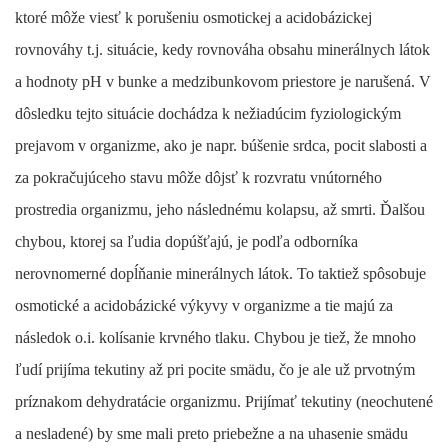
ktoré môže viesť k porušeniu osmotickej a acidobázickej
rovnováhy t.j. situácie, kedy rovnováha obsahu minerálnych látok
a hodnoty pH v bunke a medzibunkovom priestore je narušená. V
dôsledku tejto situácie dochádza k nežiadúcim fyziologickým
prejavom v organizme, ako je napr. búšenie srdca, pocit slabosti a
za pokračujúceho stavu môže dôjsť k rozvratu vnútorného
prostredia organizmu, jeho následnému kolapsu, až smrti. Ďalšou
chybou, ktorej sa ľudia dopúšťajú, je podľa odborníka
nerovnomerné dopĺňanie minerálnych látok. To taktiež spôsobuje
osmotické a acidobázické výkyvy v organizme a tie majú za
následok o.i. kolísanie krvného tlaku. Chybou je tiež, že mnoho
ľudí prijíma tekutiny až pri pocite smädu, čo je ale už prvotným
príznakom dehydratácie organizmu. Prijímať tekutiny (neochutené
a nesladené) by sme mali preto priebežne a na uhasenie smädu