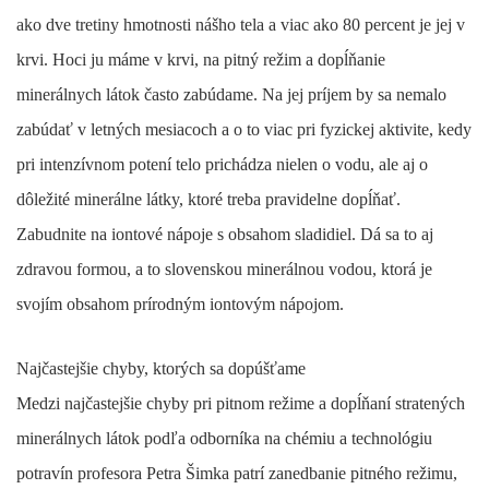
ako dve tretiny hmotnosti nášho tela a viac ako 80 percent je jej v
krvi. Hoci ju máme v krvi, na pitný režim a dopĺňanie
minerálnych látok často zabúdame. Na jej príjem by sa nemalo
zabúdať v letných mesiacoch a o to viac pri fyzickej aktivite, kedy
pri intenzívnom potení telo prichádza nielen o vodu, ale aj o
dôležité minerálne látky, ktoré treba pravidelne dopĺňať.
Zabudnite na iontové nápoje s obsahom sladidiel. Dá sa to aj
zdravou formou, a to slovenskou minerálnou vodou, ktorá je
svojím obsahom prírodným iontovým nápojom.
Najčastejšie chyby, ktorých sa dopúšťame
Medzi najčastejšie chyby pri pitnom režime a dopĺňaní stratených
minerálnych látok podľa odborníka na chémiu a technológiu
potravín profesora Petra Šimka patrí zanedbanie pitného režimu,