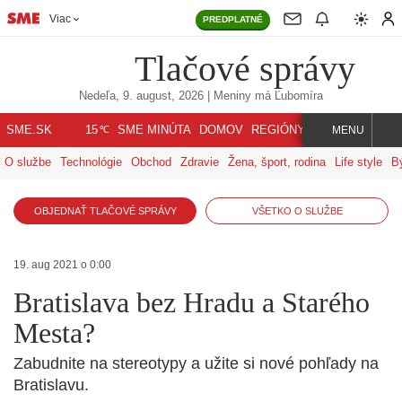
Viac
PREDPLATNÉ
Tlačové správy
Nedeľa, 9. august, 2026
| Meniny má
Ľubomíra
℃
SME.SK
SME MINÚTA
DOMOV
REGIÓNY
INDEX
SVET
15
MENU
O službe
Technológie
Obchod
Zdravie
Žena, šport, rodina
Life style
B
OBJEDNAŤ TLAČOVÉ SPRÁVY
VŠETKO O SLUŽBE
19. aug 2021 o 0:00
Bratislava bez Hradu a Starého
Mesta?
Zabudnite na stereotypy a užite si nové pohľady na
Bratislavu.