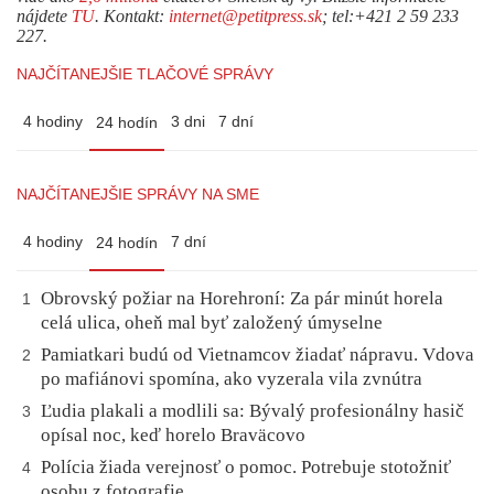
nájdete
TU
. Kontakt:
internet@petitpress.sk
; tel:+421 2 59 233
227.
NAJČÍTANEJŠIE TLAČOVÉ SPRÁVY
4 hodiny
3 dni
7 dní
24 hodín
NAJČÍTANEJŠIE SPRÁVY NA SME
4 hodiny
7 dní
24 hodín
Obrovský požiar na Horehroní: Za pár minút horela
1
celá ulica, oheň mal byť založený úmyselne
Pamiatkari budú od Vietnamcov žiadať nápravu. Vdova
2
po mafiánovi spomína, ako vyzerala vila zvnútra
Ľudia plakali a modlili sa: Bývalý profesionálny hasič
3
opísal noc, keď horelo Braväcovo
Polícia žiada verejnosť o pomoc. Potrebuje stotožniť
4
osobu z fotografie