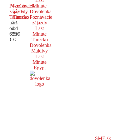
Last
Poznávacie
Poznávacie
Minute
zájazdy
zájazdy
Dovolenka
Taliansko
Turecko
Poznávacie
už
už
zájazdy
od
od
Last
699
599
Minute
€
€
Turecko
Dovolenka
Maldivy
Last
Minute
Egypt
SME.sk