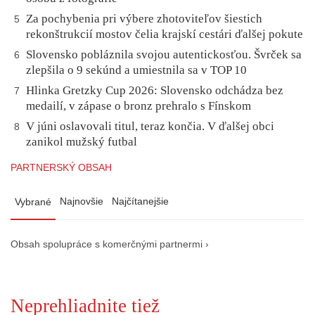
Za pochybenia pri výbere zhotoviteľov šiestich
5
rekonštrukcií mostov čelia krajskí cestári ďalšej pokute
Slovensko pobláznila svojou autentickosťou. Švrček sa
6
zlepšila o 9 sekúnd a umiestnila sa v TOP 10
Hlinka Gretzky Cup 2026: Slovensko odchádza bez
7
medailí, v zápase o bronz prehralo s Fínskom
V júni oslavovali titul, teraz končia. V ďalšej obci
8
zanikol mužský futbal
PARTNERSKÝ OBSAH
Najnovšie
Najčítanejšie
Vybrané
Obsah spolupráce s komerčnými partnermi ›
Neprehliadnite tiež