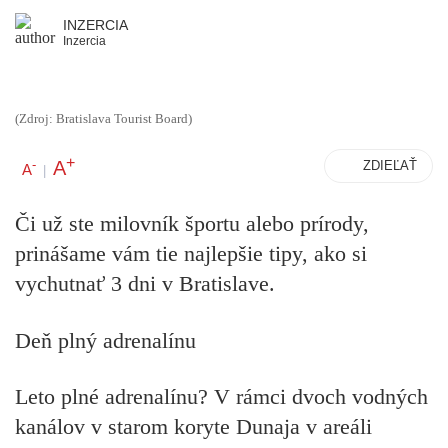
INZERCIA
Inzercia
(Zdroj: Bratislava Tourist Board)
+
A
-
ZDIEĽAŤ
A
|
Či už ste milovník športu alebo prírody,
prinášame vám tie najlepšie tipy, ako si
vychutnať 3 dni v Bratislave.
Deň plný adrenalínu
Leto plné adrenalínu? V rámci dvoch vodných
kanálov v starom koryte Dunaja v areáli