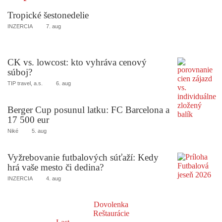
Tropické šestonedelie
INZERCIA
7. aug
CK vs. lowcost: kto vyhráva cenový
súboj?
TIP travel, a.s.
6. aug
Berger Cup posunul latku: FC Barcelona a
17 500 eur
Niké
5. aug
Vyžrebovanie futbalových súťaží: Kedy
hrá vaše mesto či dedina?
INZERCIA
4. aug
Dovolenka
Reštaurácie