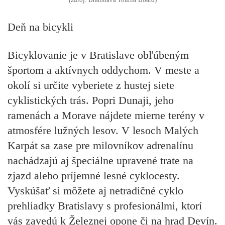
(zdroj: Bratislava Tourist Board)
Deň na bicykli
Bicyklovanie je v Bratislave obľúbeným
športom a aktívnych oddychom. V meste a
okolí si určite vyberiete z hustej siete
cyklistických trás. Popri Dunaji, jeho
ramenách a Morave nájdete mierne terény v
atmosfére lužných lesov. V lesoch Malých
Karpát sa zase pre milovníkov adrenalínu
nachádzajú aj špeciálne upravené trate na
zjazd alebo príjemné lesné cyklocesty.
Vyskúšať si môžete aj netradičné cyklo
prehliadky Bratislavy s profesionálmi, ktorí
vás zavedú k Železnej opone či na hrad Devín.