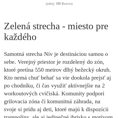
(zdroj: HB Reavis)
Zelená strecha - miesto pre
každého
Samotná strecha Nív je destináciou samou o
sebe. Verejný priestor je rozdelený do zón,
ktoré pretína 550 metrov dlhý bežecký okruh.
Kto nemá chuť behať sa vie dookola prejsť aj
po chodníku, či čas využiť aktívnejšie na 2
workoutových cvičiská. Komunity podporí
grilovacia zóna či komunitná záhrada, na
svoje si prídu aj deti, ktoré majú k dispozícii
trampolíny, ale aj jedinečné ihrisko s motívom