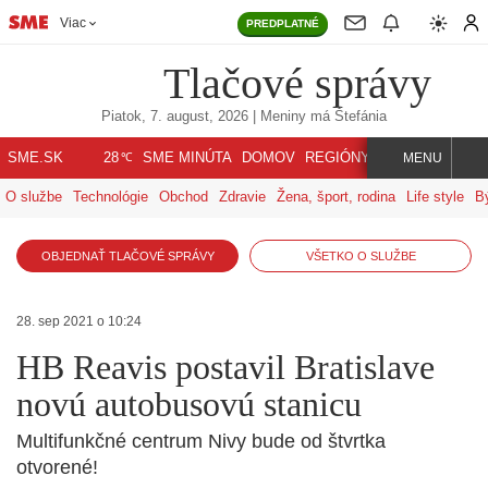
Viac
PREDPLATNÉ
Tlačové správy
Piatok, 7. august, 2026
| Meniny má
Štefánia
℃
SME.SK
SME MINÚTA
DOMOV
REGIÓNY
INDEX
SVET
28
MENU
O službe
Technológie
Obchod
Zdravie
Žena, šport, rodina
Life style
B
OBJEDNAŤ TLAČOVÉ SPRÁVY
VŠETKO O SLUŽBE
28. sep 2021 o 10:24
HB Reavis postavil Bratislave
novú autobusovú stanicu
Multifunkčné centrum Nivy bude od štvrtka
otvorené!