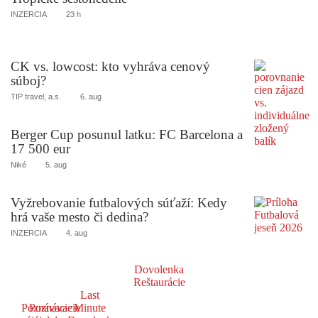
INZERCIA
23 h
CK vs. lowcost: kto vyhráva cenový
súboj?
TIP travel, a.s.
6. aug
Berger Cup posunul latku: FC Barcelona a
17 500 eur
Niké
5. aug
Vyžrebovanie futbalových súťaží: Kedy
hrá vaše mesto či dedina?
INZERCIA
4. aug
Dovolenka
Reštaurácie
Last
Poznávacie
Poznávacie
Minute