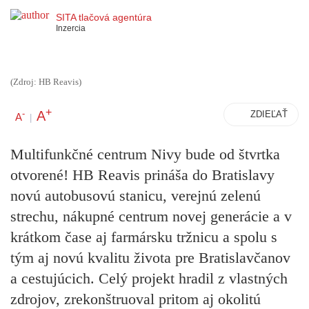
SITA tlačová agentúra
Inzercia
(Zdroj: HB Reavis)
+
A
-
ZDIEĽAŤ
A
|
Multifunkčné centrum Nivy bude od štvrtka
otvorené! HB Reavis prináša do Bratislavy
novú autobusovú stanicu, verejnú zelenú
strechu, nákupné centrum novej generácie a v
krátkom čase aj farmársku tržnicu a spolu s
tým aj novú kvalitu života pre Bratislavčanov
a cestujúcich. Celý projekt hradil z vlastných
zdrojov, zrekonštruoval pritom aj okolitú