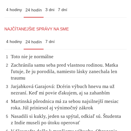
4 hodiny
3 dni
7 dní
24 hodín
NAJČÍTANEJŠIE SPRÁVY NA SME
4 hodiny
7 dní
24 hodín
Toto nie je normálne
1
Zachránila samu seba pred vlastnou rodinou. Matka
2
ľutuje, že ju porodila, namiesto lásky zanechala len
traumu
Jarjabková Garajová: Dcérin výbuch hnevu ma už
3
nezraní. Keď mi povie ďakujem, aj sa zahanbím
Martinská pôrodnica má za sebou najsilnejší mesiac
4
roka. Júl priniesol aj výnimočný zákrok
Nasadili si kukly, jeden sa spýtal, odkiaľ sú. Študenta
5
z Indie museli po útoku operovať