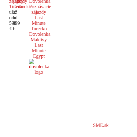
zájazdy
zájazdy
Dovolenka
Turecko
Taliansko
Poznávacie
už
už
zájazdy
od
od
Last
599
699
Minute
€
€
Turecko
Dovolenka
Maldivy
Last
Minute
Egypt
SME.sk