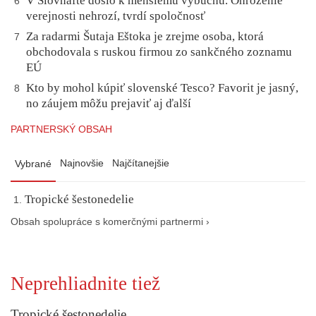
V Slovnafte došlo k menšiemu výbuchu. Ohrozenie
6
verejnosti nehrozí, tvrdí spoločnosť
Za radarmi Šutaja Eštoka je zrejme osoba, ktorá
7
obchodovala s ruskou firmou zo sankčného zoznamu
EÚ
Kto by mohol kúpiť slovenské Tesco? Favorit je jasný,
8
no záujem môžu prejaviť aj ďalší
PARTNERSKÝ OBSAH
Najnovšie
Najčítanejšie
Vybrané
Tropické šestonedelie
Obsah spolupráce s komerčnými partnermi ›
Neprehliadnite tiež
Tropické šestonedelie