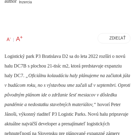
Inzercia
+
A
-
ZDIEĽAŤ
A
|
Logistický park P3 Bratislava D2 sa do leta 2022 rozšíri o novú
halu DC7B s plochou 21-tisíc m2, ktorá predstavuje expanziu
haly DC7.
„Oficiálnu kolaudáciu haly plánujeme na začiatok júla
v budúcom roku, no s výstavbou sme začali už v septembri. Oproti
pôvodným plánom ide o zdržanie šesť mesiacov v dôsledku
pandémie a nedostatku stavebných materiálov,“
hovorí Peter
Jánoši, výkonný riaditeľ P3 Logistic Parks. Novú halu pripravuje
aktuálne najväčší developer a prenajímateľ logistických
nehnuteľností na Slovensku pre plánované expanzné zámery