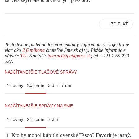
kancelárskych alebo obchodných priestorov.
ZDIEĽAŤ
Tento text je platenou formou reklamy. Informujte o svojej firme
viac ako
2,6 milióna
čitateľov Sme.sk aj vy. Bližšie informácie
nájdete
TU
. Kontakt:
internet@petitpress.sk
; tel:+421 2 59 233
227.
NAJČÍTANEJŠIE TLAČOVÉ SPRÁVY
4 hodiny
3 dni
7 dní
24 hodín
NAJČÍTANEJŠIE SPRÁVY NA SME
4 hodiny
7 dní
24 hodín
Kto by mohol kúpiť slovenské Tesco? Favorit je jasný,
1