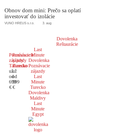
Obnov dom mini: Prečo sa oplatí
investovať do izolácie
VUNO HREUS s.r.o.
3. aug
Dovolenka
Reštaurácie
Last
Poznávacie
Poznávacie
Minute
zájazdy
zájazdy
Dovolenka
Taliansko
Turecko
Poznávacie
už
už
zájazdy
od
od
Last
699
599
Minute
€
€
Turecko
Dovolenka
Maldivy
Last
Minute
Egypt