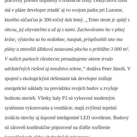
pracovný priestor doplnený o relaxačné zóny. Oddychovú zónu
má v pláne developer zriadiť aj vo svojom parku pri Lozorne,
ktorého súčasťou je 300-ročný dub letný.
„Tento strom je spätý s
obcou, jej obyvateľmi a už aj s nami. Zachovávame ho v plnej
kráse, výstavba sa ho nedotkne, naopak, prispôsobili sme mu
plány a zmenšili úžitkovú zastavanú plochu o približne 3 000 m².
V našich parkoch všeobecne presadzujeme okrem trvalo
udržateľných riešení aj množstvo zelene,“
dodáva Peter Jánoši. V
spojení s ekologickými riešeniami tak developer znižuje
energetické náklady na prevádzku svojich budov a zvyšuje
hodnotu stavieb. Všetky haly P3 sú vybavené moderným
systémom vykurovania a ventilácie, majú zvýšenú tepelnú
izoláciu strechy aj úsporné inteligentné LED osvetlenie. Budovy
sú zároveň konštrukčne pripravené na ďalšie rozšírenie