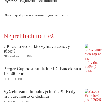
Najnovšie
Najčítanejšie
Vybrané
Obsah spolupráce s komerčnými partnermi ›
Neprehliadnite tiež
CK vs. lowcost: kto vyhráva cenový
súboj?
TIP travel, a.s.
15 h
Berger Cup posunul latku: FC Barcelona a
17 500 eur
Niké
5. aug
Vyžrebovanie futbalových súťaží: Kedy
hrá vaše mesto či dedina?
INZERCIA
4. aug