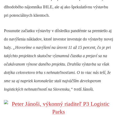
dlhodobého nájomníka IHLE, ale aj ako špekulatívnu výstavbu
pri potenciálnych klientoch.
Posunutie začiatku výstavby v dôsledku pandémie sa premietlo aj
do navýšenia nákladov, ktoré investor investuje do výstavby novej
haly.
„Hovoríme o navýšení na úrovni 11 až 15 percent, čo je pri
takýchto projektoch skutočne významná čiastka a prejaví sa na
očakávanom výnose daného projektu. Drahšia výstavba sa však
dotýka celosvetovo trhu s nehnuteľnosťami. O to viac nás teší, že
sme sa aj napriek koronakríze stali najväčším developerom
logistických nehnuteľností na Slovensku,“
tvrdí Jánoši.