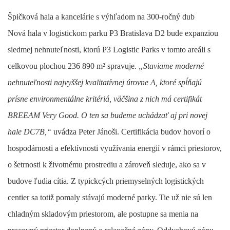
Špičková ha
la a kancelárie s výhľadom na 300-ročn
ý dub
Nová hala v logistickom parku P3 Bratislava D2 bude expanziou
siedmej nehnuteľnosti, ktorú P3 Logistic Parks v tomto areáli s
celkovou plochou 236 890 m² spravuje.
„Staviame moderné
nehnuteľnosti najvyššej kvalitatívnej úrovne A, ktoré spĺňajú
prísne environmentálne kritériá, väčšina z nich má certifikát
BREEAM Very Good. O ten sa budeme uchádzať aj pri novej
hale DC7B,“
uvádza Peter Jánoši. Certifikácia budov hovorí o
hospodárnosti a efektívnosti využívania energií v rámci priestorov,
o šetrnosti k životnému prostrediu a zároveň sleduje, ako sa v
budove ľudia cítia. Z typickcých priemyselných logistických
centier sa totiž pomaly stávajú moderné parky. Tie už nie sú len
chladným skladovým priestorom, ale postupne sa menia na