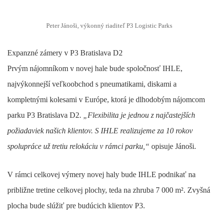
Peter Jánoši, výkonný riaditeľ P3 Logistic Parks
Expanzné zámery v P3 Bratislava D2
Prvým nájomníkom v novej hale bude spoločnosť IHLE,
najvýkonnejší veľkoobchod s pneumatikami, diskami a
kompletnými kolesami v Európe, ktorá je dlhodobým nájomcom
parku P3 Bratislava D2.
„Flexibilita je jednou z najčastejších
požiadaviek našich klientov. S IHLE realizujeme za 10 rokov
spolupráce už tretiu relokáciu v rámci parku,“
opisuje Jánoši.
V rámci celkovej výmery novej haly bude IHLE podnikať na
približne tretine celkovej plochy, teda na zhruba 7 000 m². Zvyšná
plocha bude slúžiť pre budúcich klientov P3.