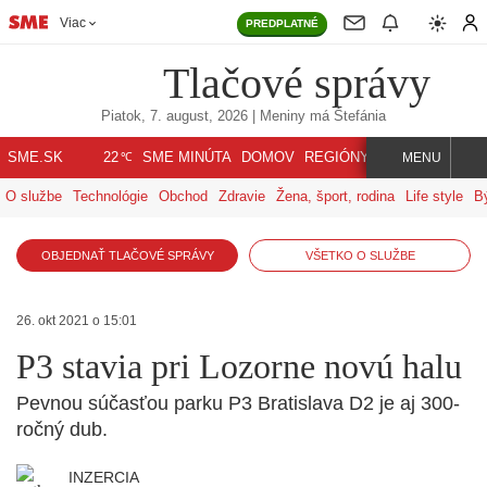
Viac
PREDPLATNÉ
Tlačové správy
Piatok, 7. august, 2026
| Meniny má
Štefánia
℃
SME.SK
SME MINÚTA
DOMOV
REGIÓNY
INDEX
SVET
22
MENU
O službe
Technológie
Obchod
Zdravie
Žena, šport, rodina
Life style
B
OBJEDNAŤ TLAČOVÉ SPRÁVY
VŠETKO O SLUŽBE
26. okt 2021 o 15:01
P3 stavia pri Lozorne novú halu
Pevnou súčasťou parku P3 Bratislava D2 je aj 300-
ročný dub.
INZERCIA