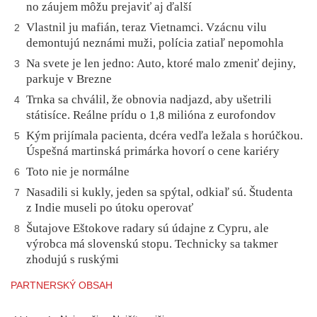
no záujem môžu prejaviť aj ďalší
Vlastnil ju mafián, teraz Vietnamci. Vzácnu vilu
2
demontujú neznámi muži, polícia zatiaľ nepomohla
Na svete je len jedno: Auto, ktoré malo zmeniť dejiny,
3
parkuje v Brezne
Trnka sa chválil, že obnovia nadjazd, aby ušetrili
4
státisíce. Reálne prídu o 1,8 milióna z eurofondov
Kým prijímala pacienta, dcéra vedľa ležala s horúčkou.
5
Úspešná martinská primárka hovorí o cene kariéry
Toto nie je normálne
6
Nasadili si kukly, jeden sa spýtal, odkiaľ sú. Študenta
7
z Indie museli po útoku operovať
Šutajove Eštokove radary sú údajne z Cypru, ale
8
výrobca má slovenskú stopu. Technicky sa takmer
zhodujú s ruskými
PARTNERSKÝ OBSAH