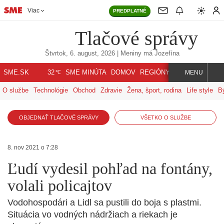
Viac
PREDPLATNÉ
Tlačové správy
Štvrtok, 6. august, 2026
| Meniny má
Jozefína
℃
SME.SK
SME MINÚTA
DOMOV
REGIÓNY
INDEX
SVET
32
MENU
O službe
Technológie
Obchod
Zdravie
Žena, šport, rodina
Life style
B
OBJEDNAŤ TLAČOVÉ SPRÁVY
VŠETKO O SLUŽBE
8. nov 2021 o 7:28
Ľudí vydesil pohľad na fontány,
volali policajtov
Vodohospodári a Lidl sa pustili do boja s plastmi.
Situácia vo vodných nádržiach a riekach je