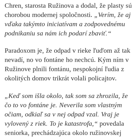
Chren, starosta Ružinova
a dodal, že plasty sú
chorobou modernej spoločnosti.
„Verím, že aj
vďaka takýmto iniciatívam a zodpovednému
podnikaniu sa nám ich podarí zbaviť.“
Paradoxom je, že odpad v rieke ľuďom až tak
nevadí, no vo fontáne ho nechcú. Kým ním v
Ružinove plnili fontánu, nespokojní ľudia z
okolitých domov trikrát volali policajtov.
„Keď som išla okolo, tak som sa zhrozila, že
čo to vo fontáne je. Neverila som vlastným
očiam, odkiaľ sa v nej odpad vzal. Vraj je
vylovený z riek. To je katastrofa,“
povedala
seniorka, prechádzajúca okolo ružinovskej