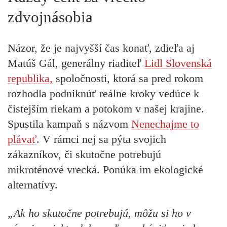
zdvojnásobia
Názor, že je najvyšší čas konať, zdieľa aj
Matúš Gál, generálny riaditeľ
Lidl Slovenská
republika,
spoločnosti, ktorá sa pred rokom
rozhodla podniknúť reálne kroky vedúce k
čistejším riekam a potokom v našej krajine.
Spustila kampaň s názvom
Nenechajme to
plávať
. V rámci nej sa pýta svojich
zákazníkov, či skutočne potrebujú
mikroténové vrecká. Ponúka im ekologické
alternatívy.
„Ak ho skutočne potrebujú, môžu si ho v