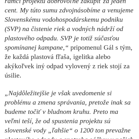
rámci projektu dobrovoľne zakúpiť za jeden
cent. My túto sumu zdvojnásobíme a venujeme
Slovenskému vodohospodárskemu podniku
(SVP) na čistenie riek a vodných nádrží od
plastového odpadu. SVP je totiž súčasťou
spomínanej kampane,“
pripomenul Gál s tým,
že každá plastová fľaša, igelitka alebo
akýkoľvek iný odpad vylovený z riek stojí za
úsilie.
„Najdôležitejšie je však uvedomenie si
problému a zmena správania, pretože inak sa
budeme točiť v bludnom kruhu. Preto ma
veľmi teší, že od spustenia projektu sú
slovenské vody „ľahšie“ o 1200 ton prevažne