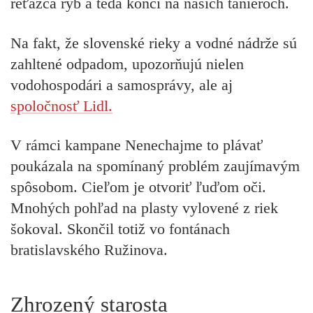
reťazca rýb a teda končí na našich tanieroch.
Na fakt, že slovenské rieky a vodné nádrže sú
zahltené odpadom, upozorňujú nielen
vodohospodári a samosprávy, ale aj
spoločnosť Lidl.
V rámci kampane Nenechajme to plávať
poukázala na spomínaný problém zaujímavým
spôsobom. Cieľom je otvoriť ľuďom oči.
Mnohých pohľad na plasty vylovené z riek
šokoval. Skončil totiž vo fontánach
bratislavského Ružinova.
Zhrozený starosta