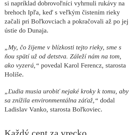
si napríklad dobrovoľníci vyhrnuli rukávy na
brehoch Ipľa, keď s veľkým čistením rieky
začali pri Boľkovciach a pokračovali až po jej
ústie do Dunaja.
„My, čo žijeme v blízkosti tejto rieky, sme s
ňou spätí už od detstva. Záleží nám na tom,
ako vyzerá,“
povedal
Karol Ferencz, starosta
Holiše.
„Ľudia musia urobiť nejaké kroky k tomu, aby
sa znížila environmentálna záťaž,“
dodal
Ladislav Vanko, starosta Boľkoviec.
Každý cent za vrecko