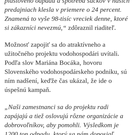
plastového odpadu a spotreba sáčkov v našich
predajniach klesla v priemere o 24 percent.
Znamená to vyše 98-tisíc vreciek denne, ktoré
si zákazníci nevezmú,“
zdôraznil riaditeľ.
Možnosť zapojiť sa do atraktívneho a
užitočného projektu vodohospodári uvítali.
Podľa slov Mariána Bocáka, hovoru
Slovenského vodohospodárskeho podniku, sú
ním nadšení, keďže čas ukázal, že ide o
úspešnú kampaň.
„Naši zamestnanci sa do projektu radi
zapájajú a tiež oslovujú rôzne organizácie a
dobrovoľníkov, aby pomohli. Výsledkom je
1200 ton odpadu, ktorý sa nám doposiaľ