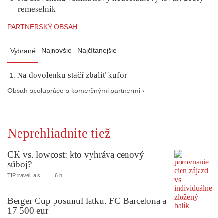
remeselník
PARTNERSKÝ OBSAH
Najnovšie
Najčítanejšie
Vybrané
Na dovolenku stačí zbaliť kufor
Obsah spolupráce s komerčnými partnermi ›
Neprehliadnite tiež
CK vs. lowcost: kto vyhráva cenový
súboj?
TIP travel, a.s.
6 h
Berger Cup posunul latku: FC Barcelona a
17 500 eur