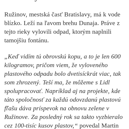
Ružinov, mestská časť Bratislavy, má k vode
blízko. Leží na ľavom brehu Dunaja. Práve z
tejto rieky vylovili odpad, ktorým naplnili
tamojšiu fontánu.
„Keď vidím tú obrovskú kopu, a to je len 600
kilogramov, pričom viem, že vyloveného
plastového odpadu bolo dvetisíckrát viac, tak
som zhrozený. Teší ma, že môžeme s Lidl
spolupracovať. Napríklad aj na projekte, kde
táto spoločnosť za každú odovzdanú plastovú
fľašu dáva príspevok na obnovu zelene v
Ružinove. Za posledný rok sa takto vyzbieralo
cez 100-tisíc kusov plastov,“
povedal
Martin