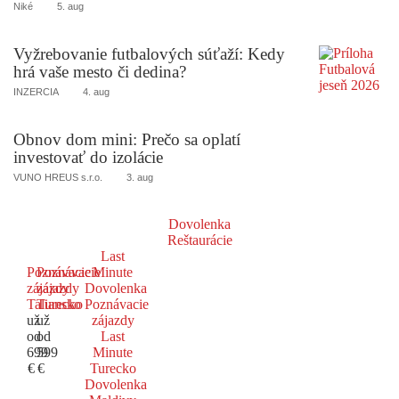
Niké
5. aug
Vyžrebovanie futbalových súťaží: Kedy
hrá vaše mesto či dedina?
INZERCIA
4. aug
Obnov dom mini: Prečo sa oplatí
investovať do izolácie
VUNO HREUS s.r.o.
3. aug
Dovolenka
Reštaurácie
Last
Poznávacie
Poznávacie
Minute
zájazdy
zájazdy
Dovolenka
Taliansko
Turecko
Poznávacie
už
už
zájazdy
od
od
Last
699
599
Minute
€
€
Turecko
Dovolenka