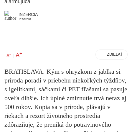
alarmujúca.
INZERCIA
Inzercia
+
A
-
ZDIEĽAŤ
A
|
BRATISLAVA. Kým s ohryzkom z jablka si
príroda poradí v priebehu niekoľkých týždňov,
s igelitkami, sáčkami či PET fľašami sa pasuje
oveľa dlhšie. Ich úplné zmiznutie trvá neraz aj
500 rokov. Kopia sa v prírode, plávajú v
riekach a rezort životného prostredia
zdôrazňuje, že preniká do potravinového