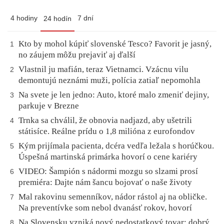
4 hodiny
7 dní
24 hodín
Kto by mohol kúpiť slovenské Tesco? Favorit je jasný,
1
no záujem môžu prejaviť aj ďalší
Vlastnil ju mafián, teraz Vietnamci. Vzácnu vilu
2
demontujú neznámi muži, polícia zatiaľ nepomohla
Na svete je len jedno: Auto, ktoré malo zmeniť dejiny,
3
parkuje v Brezne
Trnka sa chválil, že obnovia nadjazd, aby ušetrili
4
státisíce. Reálne prídu o 1,8 milióna z eurofondov
Kým prijímala pacienta, dcéra vedľa ležala s horúčkou.
5
Úspešná martinská primárka hovorí o cene kariéry
VIDEO: Šampión s nádormi mozgu so slzami prosí
6
premiéra: Dajte nám šancu bojovať o naše životy
Mal rakovinu semenníkov, nádor rástol aj na obličke.
7
Na preventívke som nebol dvanásť rokov, hovorí
Na Slovensku vzniká nový nedostatkový tovar: dobrý
8