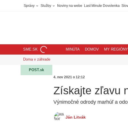
Správy
Služby
Noviny na webe
Last Minute Dovolenka
Slov
SME.SK
MINÚTA
DOMOV
MY REGIÓNY
Doma v záhrade
POST.sk
4. nov 2021 o 12:12
Získajte zľavu
Výnimočné odrody marhúľ a odo
Ján Litvák