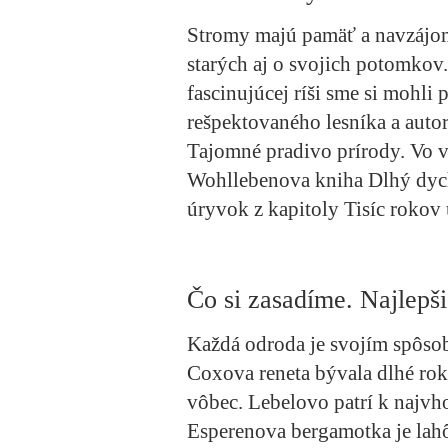
Stromy majú pamäť a navzájom 
starých aj o svojich potomko
fascinujúcej ríši sme si mohli
rešpektovaného lesníka a autor
Tajomné pradivo prírody. Vo v
Wohllebenova kniha Dlhý dych 
úryvok z kapitoly Tisíc rokov 
Čo si zasadíme. Najlepši
Každá odroda je svojím spôsob
Coxova reneta bývala dlhé rok
vôbec. Lebelovo patrí k najvh
Esperenova bergamotka je lah