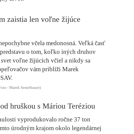
 zaistia len voľne žijúce
nepochybne včela medonosná. Veľká časť
 predstavu o tom, koľko iných druhov
vet voľne žijúcich včiel a nikdy sa
opeľovačov vám priblíži Marek
 SAV.
 Foto - Marek Semelbauer)
pod hruškou s Máriou Teréziou
nulosti vyprodukovalo ročne 37 ton
týmto úrodným krajom okolo legendárnej