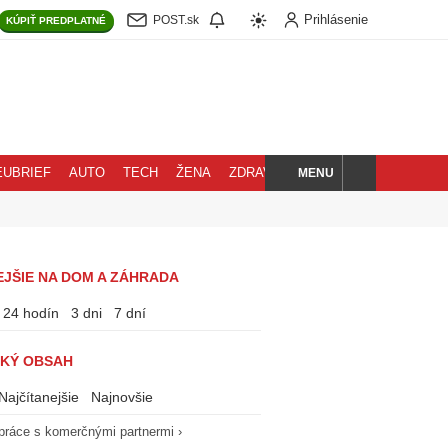
Prihlásenie
POST.sk
KÚPIŤ
PREDPLATNÉ
MENU
EUBRIEF
AUTO
TECH
ŽENA
ZDRAVIE
BLOG
HĽADAJ
EJŠIE NA DOM A ZÁHRADA
24 hodín
3 dni
7 dní
KÝ OBSAH
Najčítanejšie
Najnovšie
práce s komerčnými partnermi ›