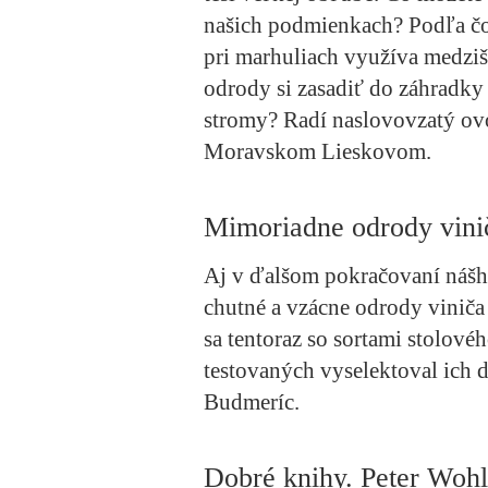
našich podmienkach? Podľa čo
pri marhuliach využíva medziš
odrody si zasadiť do záhradk
stromy? Radí naslovovzatý ovo
Moravskom Lieskovom.
Mimoriadne odrody vini
Aj v ďalšom pokračovaní nášh
chutné a vzácne odrody vinič
sa tentoraz so sortami stolové
testovaných vyselektoval ich 
Budmeríc.
Dobré knihy. Peter Woh