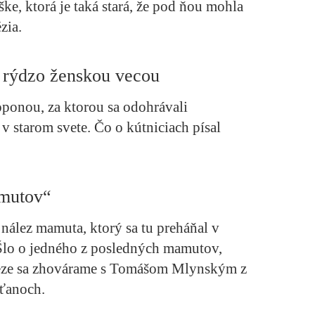
ke, ktorá je taká stará, že pod ňou mohla
zia.
i rýdzo ženskou vecou
ponou, za ktorou sa odohrávali
 v starom svete. Čo o kútniciach písal
mutov“
nález mamuta, ktorý sa tu preháňal v
Šlo o jedného z posledných mamutov,
áleze sa zhovárame s Tomášom Mlynským z
ťanoch.