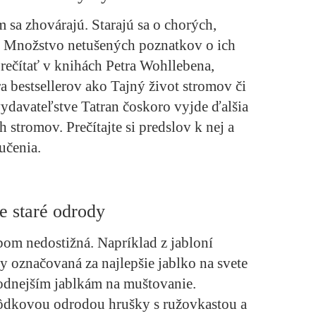
sa zhovárajú. Starajú sa o chorých,
v. Množstvo netušených poznatkov o ich
 prečítať v knihách Petra Wohllebena,
a bestsellerov ako Tajný život stromov či
ydavateľstve Tatran čoskoro vyjde ďalšia
stromov. Prečítajte si predslov k nej a
učenia.
e staré odrody
om nedostižná. Napríklad z jabloní
y označovaná za najlepšie jablko na svete
odnejším jablkám na muštovanie.
ôdkovou odrodou hrušky s ružovkastou a