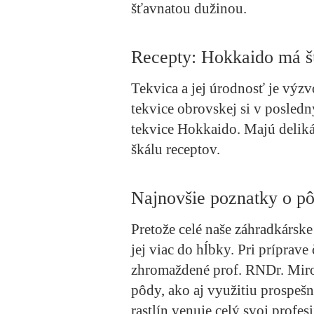
šťavnatou dužinou.
Recepty: Hokkaido má š
Tekvica a jej úrodnosť je výz
tekvice obrovskej si v posled
tekvice Hokkaido. Majú delik
škálu receptov.
Najnovšie poznatky o pô
Pretože celé naše záhradkárske
jej viac do hĺbky. Pri príprave
zhromaždené prof. RNDr. Miro
pôdy, ako aj využitiu prospeš
rastlín venuje celý svoj profesi