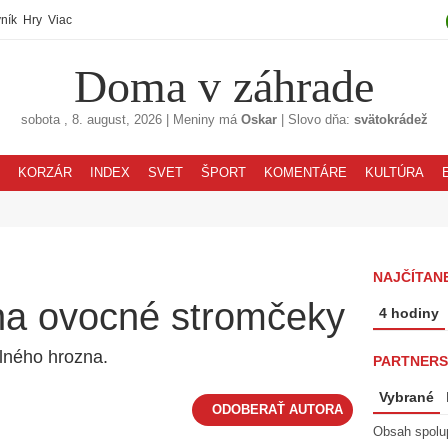
ník
Hry
Viac
Doma v záhrade
sobota
, 8. august, 2026
|
Meniny má
Oskar
|
Slovo dňa:
svätokrádež
KORZÁR
INDEX
SVET
ŠPORT
KOMENTÁRE
KULTÚRA
NAJČÍTAN
 na ovocné stromčeky
4 hodiny
lného hrozna.
PARTNERS
Vybrané
Obsah spolu