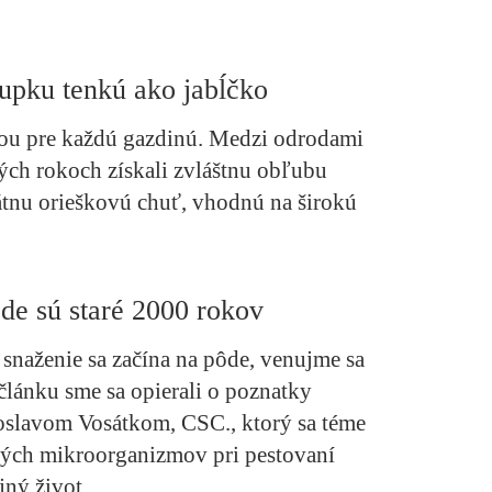
upku tenkú ako jabĺčko
vou pre každú gazdinú. Medzi odrodami
ných rokoch získali zvláštnu obľubu
átnu orieškovú chuť, vhodnú na širokú
de sú staré 2000 rokov
 snaženie sa začína na pôde, venujme sa
 článku sme sa opierali o poznatky
slavom Vosátkom, CSC., ktorý sa téme
ných mikroorganizmov pri pestovaní
jný život.