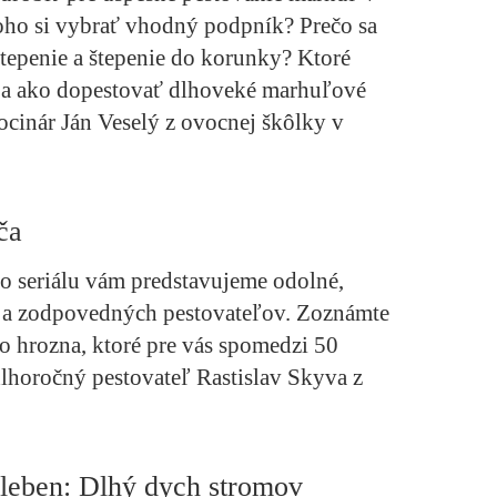
ho si vybrať vhodný podpník? Prečo sa
tepenie a štepenie do korunky? Ktoré
y a ako dopestovať dlhoveké marhuľové
cinár Ján Veselý z ovocnej škôlky v
ča
o seriálu vám predstavujeme odolné,
a a zodpovedných pestovateľov. Zoznámte
ho hrozna, ktoré pre vás spomedzi 50
dlhoročný pestovateľ Rastislav Skyva z
lleben: Dlhý dych stromov