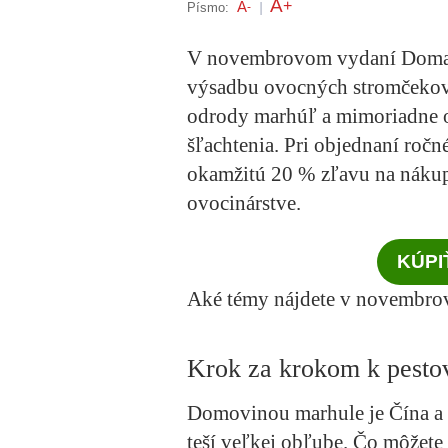
A
+
A
Písmo:
-
|
V novembrovom vydaní Dom
výsadbu ovocných stromčekov.
odrody marhúľ a mimoriadne od
šľachtenia. Pri objednaní ročné
okamžitú 20 % zľavu na nák
ovocinárstve.
KÚPI
Aké témy nájdete v novembr
Krok za krokom k pesto
Domovinou marhule je Čína a T
teší veľkej obľube. Čo môžete