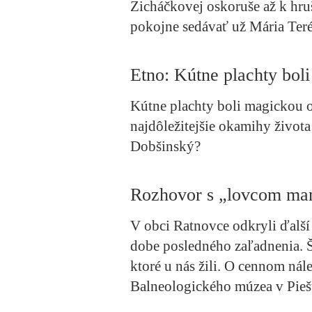
Zicháčkovej oskoruše až k hruš
pokojne sedávať už Mária Teré
Etno: Kútne plachty bol
Kútne plachty boli magickou o
najdôležitejšie okamihy života
Dobšinský?
Rozhovor s „lovcom ma
V obci Ratnovce odkryli ďalší 
dobe posledného zaľadnenia. 
ktoré u nás žili. O cennom n
Balneologického múzea v Pieš