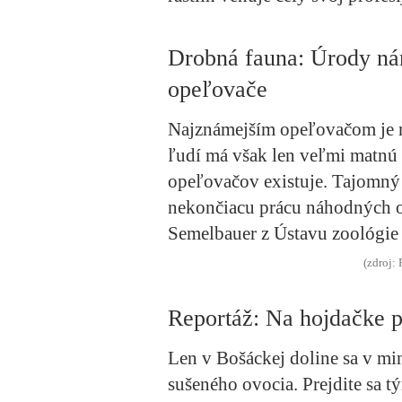
Drobná fauna: Úrody nám
opeľovače
Najznámejším opeľovačom je 
ľudí má však len veľmi matnú
opeľovačov existuje. Tajomný s
nekončiacu prácu náhodných 
Semelbauer z Ústavu zoológie
(zdroj:
Reportáž: Na hojdačke 
Len v Bošáckej doline sa v mi
sušeného ovocia. Prejdite sa 