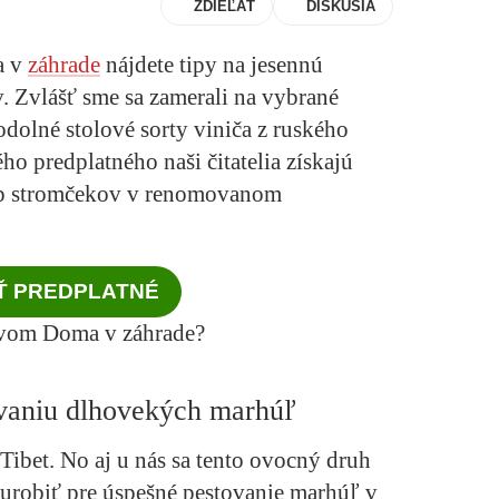
ZDIEĽAŤ
DISKUSIA
a v
záhrade
nájdete tipy na jesennú
 Zvlášť sme sa zamerali na vybrané
olné stolové sorty viniča z ruského
ho predplatného naši čitatelia získajú
up stromčekov v renomovanom
Ť PREDPLATNÉ
ovom Doma v záhrade?
vaniu dlhovekých marhúľ
ibet. No aj u nás sa tento ovocný druh
 urobiť pre úspešné pestovanie marhúľ v