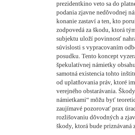
prezidentkino veto sa do platn
podania zjavne nedôvodnej nám
konanie zastaví a ten, kto por
zodpovedá za škodu, ktorá tý
subjektu uloží povinnosť nahra
súvislosti s vypracovaním odb
posudku. Tento koncept vyzerá 
špekulatívnej námietky obsahu
samotná existencia tohto inšt
od uplatňovania práv, ktoré i
verejného obstarávania. Škod
námietkami“ môžu byť teoreti
zaujímavé pozorovať prax úrad
rozlišovaniu dôvodných a zja
škody, ktorá bude priznávaná 