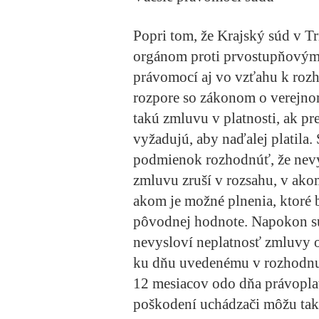
Popri tom, že Krajský súd v T
orgánom proti prvostupňovým 
právomocí aj vo vzťahu k roz
rozpore so zákonom o verejno
takú zmluvu v platnosti, ak 
vyžadujú, aby naďalej platila.
podmienok rozhodnúť, že nevy
zmluvu zruší v rozsahu, v akom
akom je možné plnenia, ktoré bo
pôvodnej hodnote. Napokon sú
nevysloví neplatnosť zmluvy o
ku dňu uvedenému v rozhodnut
12 mesiacov odo dňa právoplat
poškodení uchádzači môžu taký