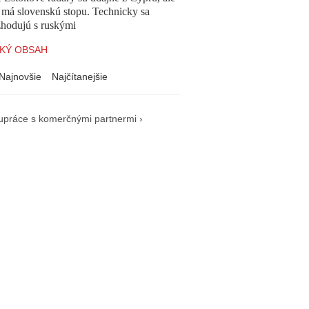
 má slovenskú stopu. Technicky sa
zhodujú s ruskými
KÝ OBSAH
Najnovšie
Najčítanejšie
upráce s komerčnými partnermi ›