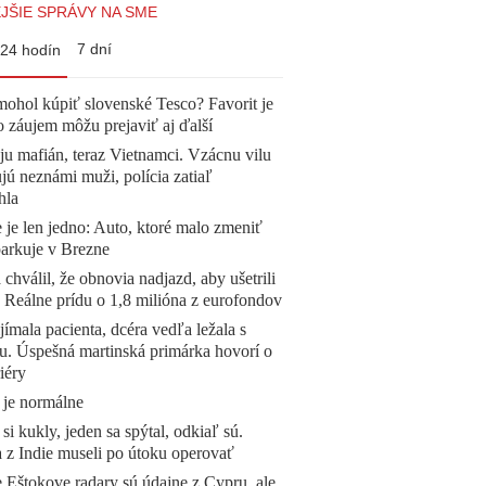
JŠIE SPRÁVY NA SME
7 dní
24 hodín
mohol kúpiť slovenské Tesco? Favorit je
o záujem môžu prejaviť aj ďalší
 ju mafián, teraz Vietnamci. Vzácnu vilu
ú neznámi muži, polícia zatiaľ
hla
 je len jedno: Auto, ktoré malo zmeniť
parkuje v Brezne
 chválil, že obnovia nadjazd, aby ušetrili
e. Reálne prídu o 1,8 milióna z eurofondov
ímala pacienta, dcéra vedľa ležala s
u. Úspešná martinská primárka hovorí o
iéry
 je normálne
 si kukly, jeden sa spýtal, odkiaľ sú.
a z Indie museli po útoku operovať
 Eštokove radary sú údajne z Cypru, ale