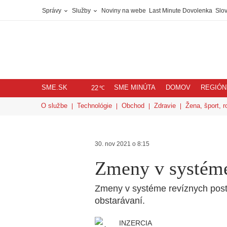
Správy
Služby
Noviny na webe
Last Minute Dovolenka
Slov
SME.SK
SME MINÚTA
DOMOV
REGIÓN
℃
22
O službe
Technológie
Obchod
Zdravie
Žena, šport, r
30. nov 2021 o 8:15
Zmeny v systéme
Zmeny v systéme revíznych post
obstarávaní.
INZERCIA