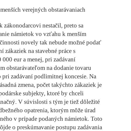
 menších verejných obstarávaniach
 zákonodarcovi nestačil, preto sa
anie námietok vo vzťahu k menším
činnosti novely tak nebude možné podať
í zákaziek na stavebné práce s
000 eur a menej, pri zadávaní
ým obstarávateľom na dodanie tovaru
 pri zadávaní podlimitnej koncesie. Na
ásadná zmena, počet takýchto zákaziek je
odárske subjekty, ktoré by chceli
ačný. V súvislosti s tým je tiež dôležité
dbežného opatrenia, ktorým môže úrad
aného v prípade podaných námietok. Toto
ôjde o preskúmavanie postupu zadávania