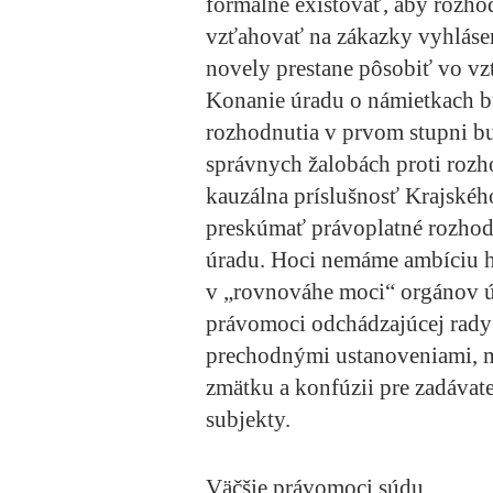
formálne existovať, aby rozho
vzťahovať na zákazky vyhláse
novely prestane pôsobiť vo v
Konanie úradu o námietkach bu
rozhodnutia v prvom stupni b
správnych žalobách proti rozh
kauzálna príslušnosť Krajské
preskúmať právoplatné rozhod
úradu. Hoci nemáme ambíciu h
v „rovnováhe moci“ orgánov úr
právomoci odchádzajúcej rady
prechodnými ustanoveniami, m
zmätku a konfúzii pre zadávat
subjekty.
Väčšie právomoci súdu