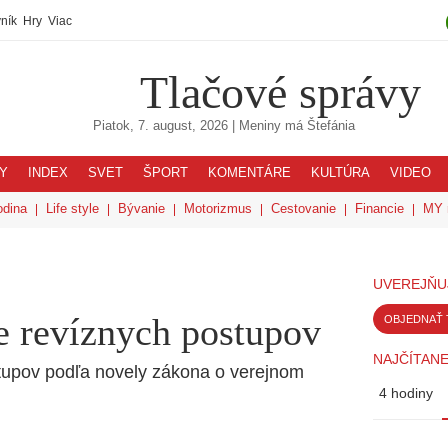
ník
Hry
Viac
Tlačové správy
Piatok, 7. august, 2026
| Meniny má
Štefánia
Y
INDEX
SVET
ŠPORT
KOMENTÁRE
KULTÚRA
VIDEO
odina
Life style
Bývanie
Motorizmus
Cestovanie
Financie
MY 
UVEREJŇU
 revíznych postupov
OBJEDNAŤ 
NAJČÍTANE
upov podľa novely zákona o verejnom
4 hodiny