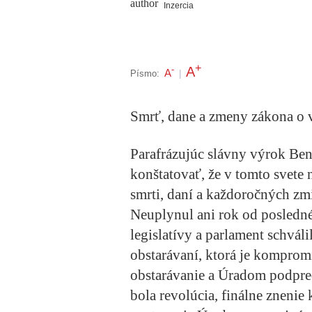
Inzercia
+
A
-
A
Písmo:
|
Smrť, dane a zmeny zákona o 
Parafrázujúc slávny výrok Be
konštatovať, že v tomto svete
smrti, daní a každoročných zm
Neuplynul ani rok od posledn
legislatívy a parlament schvá
obstarávaní, ktorá je kompro
obstarávanie a Úradom podpr
bola revolúcia, finálne znenie