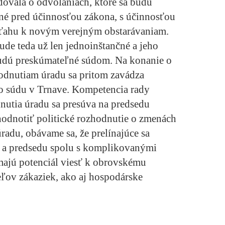
dovala o odvolaniach, ktoré sa budú
né pred účinnosťou zákona, s účinnosťou
zťahu k novým verejným obstarávaniam.
de teda už len jednoinštančné a jeho
udú preskúmateľné súdom. Na konanie o
odnutiam úradu sa pritom zavádza
ho súdu v Trnave. Kompetencia rady
nutia úradu sa presúva na predsedu
odnotiť politické rozhodnutie o zmenách
adu, obávame sa, že prelínajúce sa
 a predsedu spolu s komplikovanými
ajú potenciál viesť k obrovskému
eľov zákaziek, ako aj hospodárske