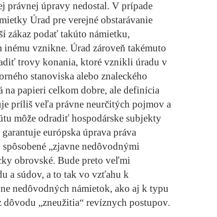
ej právnej úpravy nedostal. V prípade
ietky Úrad pre verejné obstarávanie
uší zákaz podať takúto námietku,
m inému vznikne. Úrad zároveň takémuto
diť trovy konania, ktoré vznikli úradu v
orného stanoviska alebo znaleckého
na papieri celkom dobre, ale definícia
je príliš veľa právne neurčitých pojmov a
itútu môže odradiť hospodárske subjekty
m garantuje európska úprava práva
y spôsobené „zjavne nedôvodnými
cky obrovské. Bude preto veľmi
u a súdov, a to tak vo vzťahu k
vne nedôvodných námietok, ako aj k typu
z dôvodu „zneužitia“ revíznych postupov.