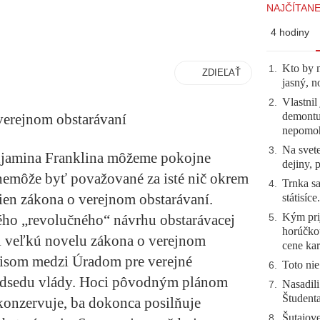
NAJČÍTANE
4 hodiny
Kto by 
1
.
ZDIEĽAŤ
jasný, n
Vlastnil
2
.
demontuj
verejnom obstarávaní
nepomo
Na svete
3
.
njamina Franklina môžeme pokojne
dejiny, 
 nemôže byť považované za isté nič okrem
Trnka sa
4
.
ien zákona o verejnom obstarávaní.
státisíc
Kým prij
ého „revolučného“ návrhu obstarávacej
5
.
horúčko
lil veľkú novelu zákona o verejnom
cene kar
misom medzi Úradom pre verejné
Toto nie
6
.
edsedu vlády. Hoci pôvodným plánom
Nasadili
7
.
Študent
 konzervuje, ba dokonca posilňuje
Šutajove
8
.