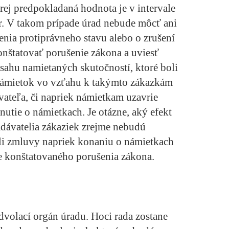
rej predpokladaná hodnota je v intervale
r. V takom prípade úrad nebude môcť ani
enia protiprávneho stavu alebo o zrušení
konštatovať porušenie zákona a uviesť
sahu namietaných skutočností, ktoré boli
námietok vo vzťahu k takýmto zákazkám
vateľa, či napriek námietkam uzavrie
utie o námietkach. Je otázne, aký efekt
dávatelia zákaziek zrejme nebudú
li zmluvy napriek konaniu o námietkach
ne konštatovaného porušenia zákona.
dvolací orgán úradu. Hoci rada zostane