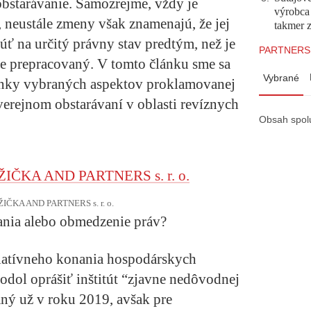
obstarávanie. Samozrejme, vždy je
výrobca
, neustále zmeny však znamenajú, že jej
takmer 
úť na určitý právny stav predtým, než je
PARTNERS
e prepracovaný. V tomto článku sme sa
Vybrané
činky vybraných aspektov proklamovanej
erejnom obstarávaní v oblasti revíznych
Obsah spol
RUŽIČKA AND PARTNERS s. r. o.
ania alebo obmedzenie práv?
latívneho konania hospodárskych
odol oprášiť inštitút “zjavne nedôvodnej
ný už v roku 2019, avšak pre