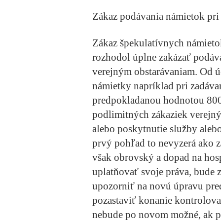
Zákaz podávania námietok pri
Zákaz špekulatívnych námietok
rozhodol úplne zakázať podáv
verejným obstarávaniam. Od ú
námietky napríklad pri zadávan
predpokladanou hodnotou 800 
podlimitných zákaziek verejn
alebo poskytnutie služby alebo
prvý pohľad to nevyzerá ako z
však obrovský a dopad na hosp
uplatňovať svoje práva, bude zn
upozorniť na novú úpravu pre
pozastaviť konanie kontrolov
nebude po novom možné, ak p