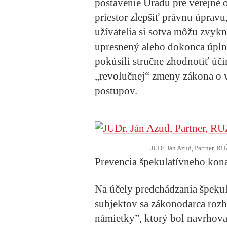
postavenie Úradu pre verejné 
priestor zlepšiť právnu úpravu
užívatelia si sotva môžu zvykn
upresnený alebo dokonca úpln
pokúsili stručne zhodnotiť ú
„revolučnej“ zmeny zákona o v
postupov.
JUDr. Ján Azud, Partner, 
Prevencia špekulatívneho kon
Na účely predchádzania špeku
subjektov sa zákonodarca rozh
námietky”, ktorý bol navrhova