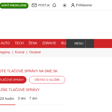
Prihlásenie
POST.sk
KÚPIŤ
PREDPLATNÉ
AUTO
TECH
ŽENA
ZDRAVIE
BLOG
MENU
Hľadaj
regióny
Korzár
Ostatné
JTE TLAČOVÉ SPRÁVY NA SME.SK
TLAČOVÉ SPRÁVY
VŠETKO O SLUŽBE
JŠIE TLAČOVÉ SPRÁVY
3 dni
7 dní
24 hodín