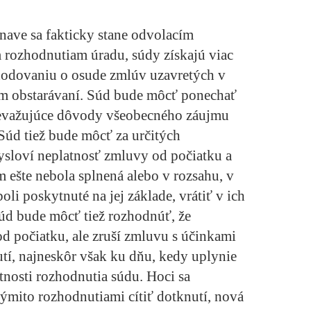
rnave sa fakticky stane odvolacím
rozhodnutiam úradu, súdy získajú viac
hodovaniu o osude zmlúv uzavretých v
m obstarávaní. Súd bude môcť ponechať
prevažujúce dôvody všeobecného záujmu
 Súd tiež bude môcť za určitých
sloví neplatnosť zmluvy od počiatku a
 ešte nebola splnená alebo v rozsahu, v
li poskytnuté na jej základe, vrátiť v ich
d bude môcť tiež rozhodnúť, že
d počiatku, ale zruší zmluvu s účinkami
í, najneskôr však ku dňu, kedy uplynie
nosti rozhodnutia súdu. Hoci sa
mito rozhodnutiami cítiť dotknutí, nová