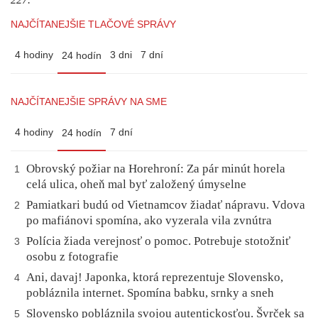
NAJČÍTANEJŠIE TLAČOVÉ SPRÁVY
4 hodiny
3 dni
7 dní
24 hodín
NAJČÍTANEJŠIE SPRÁVY NA SME
4 hodiny
7 dní
24 hodín
Obrovský požiar na Horehroní: Za pár minút horela
1
celá ulica, oheň mal byť založený úmyselne
Pamiatkari budú od Vietnamcov žiadať nápravu. Vdova
2
po mafiánovi spomína, ako vyzerala vila zvnútra
Polícia žiada verejnosť o pomoc. Potrebuje stotožniť
3
osobu z fotografie
Ani, davaj! Japonka, ktorá reprezentuje Slovensko,
4
pobláznila internet. Spomína babku, srnky a sneh
Slovensko pobláznila svojou autentickosťou. Švrček sa
5