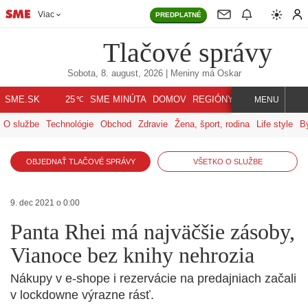
Viac
PREDPLATNÉ
Tlačové správy
Sobota, 8. august, 2026
| Meniny má
Oskar
℃
SME.SK
SME MINÚTA
DOMOV
REGIÓNY
INDEX
SVET
25
MENU
O službe
Technológie
Obchod
Zdravie
Žena, šport, rodina
Life style
B
OBJEDNAŤ TLAČOVÉ SPRÁVY
VŠETKO O SLUŽBE
9. dec 2021 o 0:00
Panta Rhei má najväčšie zásoby,
Vianoce bez knihy nehrozia
Nákupy v e-shope i rezervácie na predajniach začali
v lockdowne výrazne rásť.