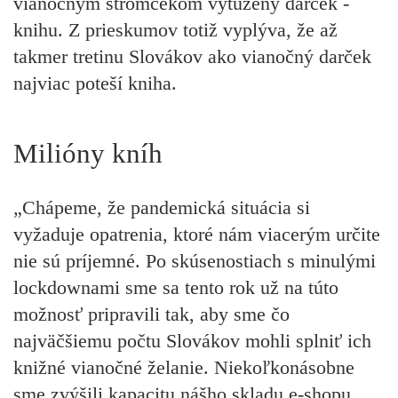
vianočným stromčekom vytúžený darček -
knihu. Z prieskumov totiž vyplýva, že až
takmer tretinu Slovákov ako vianočný darček
najviac poteší kniha.
Milióny kníh
„Chápeme, že pandemická situácia si
vyžaduje opatrenia, ktoré nám viacerým určite
nie sú príjemné. Po skúsenostiach s minulými
lockdownami sme sa tento rok už na túto
možnosť pripravili tak, aby sme čo
najväčšiemu počtu Slovákov mohli splniť ich
knižné vianočné želanie. Niekoľkonásobne
sme zvýšili kapacitu nášho skladu e-shopu.