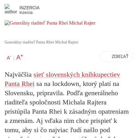
INZERCIA
Inzercia
Generálny riaditeľ Panta Rhei Michal Rajter
+
A
-
ZDIEĽAŤ
A
|
Najväčšia
sieť slovenských kníhkupectiev
Panta Rhei
sa na lockdown, ktorý platí na
Slovensku, pripravila. Podľa generálneho
riaditeľa spoločnosti Michala Rajtera
pristúpila Panta Rhei k zásadným opatreniam
a zmenám. Aj vďaka nim chce prispieť k
tomu, aby si čo najviac ľudí našlo pod