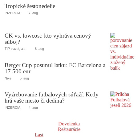
Tropické šestonedelie
INZERCIA
7. aug
CK vs. lowcost: kto vyhráva cenový
súboj?
TIP travel, a.s.
6. aug
Berger Cup posunul latku: FC Barcelona a
17 500 eur
Niké
5. aug
Vyžrebovanie futbalových súťaží: Kedy
hrá vaše mesto či dedina?
INZERCIA
4. aug
Dovolenka
Reštaurácie
Last