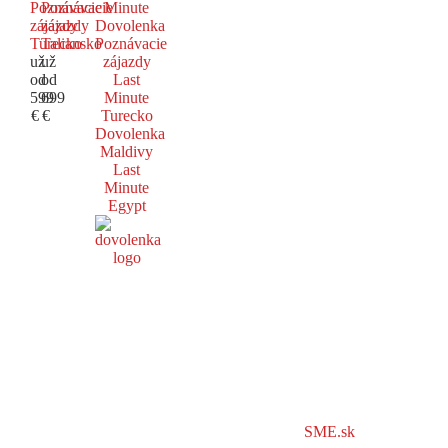
Poznávacie
Poznávacie
Minute
zájazdy
zájazdy
Dovolenka
Turecko
Taliansko
Poznávacie
už
už
zájazdy
od
od
Last
599
699
Minute
€
€
Turecko
Dovolenka
Maldivy
Last
Minute
Egypt
SME.sk