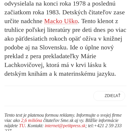
odvysielala na konci roka 1978 a poslednú
začiatkom roka 1983. Detských čitateľov zase
určite nadchne
Macko Uško
. Tento klenot z
truhlice poľskej literatúry pre deti dnes po viac
ako päťdesiatich rokoch opäť ožíva v knižnej
podobe aj na Slovensku. Ide o úplne nový
preklad z pera prekladateľky Márie
Lachkovičovej, ktorá má v krvi lásku k
detským knihám a k materinskému jazyku.
ZDIEĽAŤ
Tento text je platenou formou reklamy. Informujte o svojej firme
viac ako
2,6 milióna
čitateľov Sme.sk aj vy. Bližšie informácie
nájdete
TU
. Kontakt:
internet@petitpress.sk
; tel:+421 2 59 233
227.