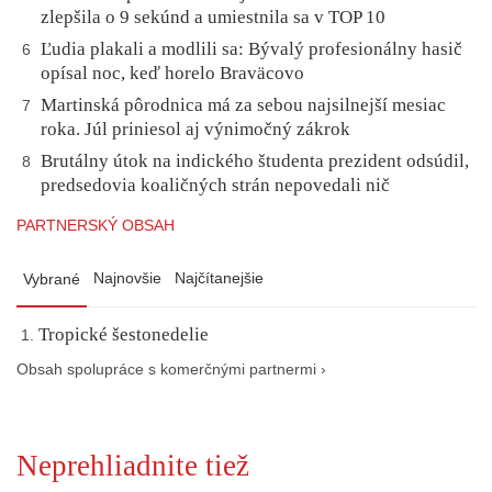
zlepšila o 9 sekúnd a umiestnila sa v TOP 10
Ľudia plakali a modlili sa: Bývalý profesionálny hasič
6
opísal noc, keď horelo Braväcovo
Martinská pôrodnica má za sebou najsilnejší mesiac
7
roka. Júl priniesol aj výnimočný zákrok
Brutálny útok na indického študenta prezident odsúdil,
8
predsedovia koaličných strán nepovedali nič
PARTNERSKÝ OBSAH
Najnovšie
Najčítanejšie
Vybrané
Tropické šestonedelie
Obsah spolupráce s komerčnými partnermi ›
Neprehliadnite tiež