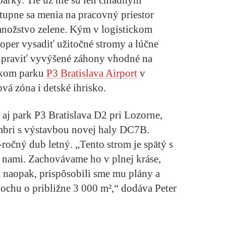
tupne sa menia na pracovný priestor
množstvo zelene. Kým v logistickom
loper vysadiť užitočné stromy a lúčne
pripraviť vyvýšené záhony vhodné na
ickom parku
P3 Bratislava Airport
v
á zóna i detské ihrisko.
j park P3 Bratislava D2 pri Lozorne,
mbri s výstavbou novej haly DC7B.
ročný dub letný. „Tento strom je spätý s
s nami. Zachovávame ho v plnej kráse,
, naopak, prispôsobili sme mu plány a
lochu o približne 3 000 m²,“ dodáva Peter