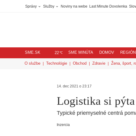
Správy
Služby
Noviny na webe
Last Minute Dovolenka
Slov
SME.SK
SME MINÚTA
DOMOV
REGIÓN
℃
22
O službe
Technológie
Obchod
Zdravie
Žena, šport, r
14. dec 2021 o 23:17
Logistika si pýta
Typické priemyselné centrá pomal
Inzercia