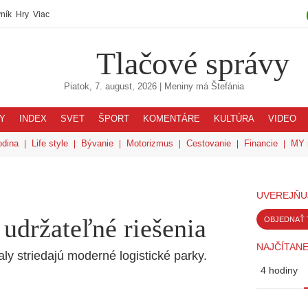
ník
Hry
Viac
Tlačové správy
Piatok, 7. august, 2026
| Meniny má
Štefánia
Y
INDEX
SVET
ŠPORT
KOMENTÁRE
KULTÚRA
VIDEO
odina
Life style
Bývanie
Motorizmus
Cestovanie
Financie
MY 
UVEREJŇU
 udržateľné riešenia
OBJEDNAŤ 
NAJČÍTANE
y striedajú moderné logistické parky.
4 hodiny