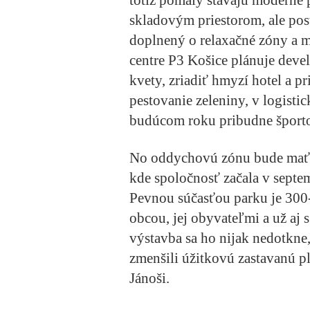
skladovým priestorom, ale pos
doplnený o relaxačné zóny a 
centre P3 Košice plánuje deve
kvety, zriadiť hmyzí hotel a 
pestovanie zeleniny, v logist
budúcom roku pribudne športov
No oddychovú zónu bude mať a
kde spoločnosť začala v septe
Pevnou súčasťou parku je 300-
obcou, jej obyvateľmi a už aj 
výstavba sa ho nijak nedotkne
zmenšili úžitkovú zastavanú p
Jánoši.