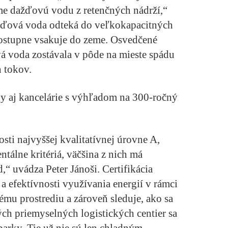
e dažďovú vodu z retenčných nádrží,“
ďová voda odteká do veľkokapacitných
postupne vsakuje do zeme. Osvedčené
vá voda zostávala v pôde na mieste spádu
h tokov.
y aj kancelárie s výhľadom na 300-ročný
ti najvyššej kvalitatívnej úrovne A,
ntálne kritériá, väčšina z nich má
 uvádza Peter Jánoši. Certifikácia
a efektívnosti využívania energií v rámci
nému prostrediu a zároveň sleduje, ako sa
ých priemyselných logistických centier sa
parky. Tie už nie sú len chladným