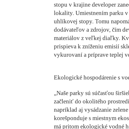
stopu v krajine developer zan
lokality. Umiestnením parku v
uhlíkovej stopy. Tomu napomá
dodávateľov a zdrojov, čím de
materiálov z veľkej diaľky. Kva
prispieva k zníženiu emisií sk
vykurovaní a príprave teplej v
Ekologické hospodárenie s v
„Naše parky sú súčasťou širšie
začleniť do okolitého prostredi
napríklad aj vysádzanie zelene
korešponduje s miestnym eko
má pritom ekologické vodné h