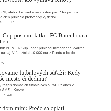
?
 CK, alebo dovolenka na vlastnú päsť? Augustové
e cien prinieslo prekvapivý výsledok.
.s.
14 h
r Cup posunul latku: FC Barcelona a
0 eur
ník BERGER Cupu opäť priniesol mimoriadne kvalitne
turnaj. Víťaz získal 10 000 eur z Fondu a let do
.
 aug
bovanie futbalových súťaží: Kedy
še mesto či dedina?
 rozpis domácich futbalových súťaží už dnes v
h SME a Korzár.
4. aug
 dom mini: Prečo sa oplatí