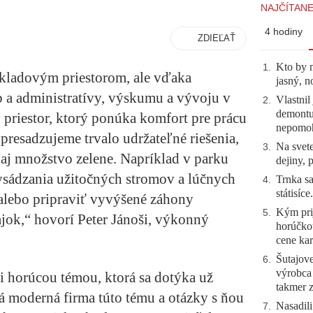
NAJČÍTANE
4 hodiny
ZDIEĽAŤ
Kto by 
1
.
skladovým priestorom, ale vďaka
jasný, n
 a administratívy, výskumu a vývoju v
Vlastnil
2
.
demontuj
 priestor, ktorý ponúka komfort pre prácu
nepomo
 presadzujeme trvalo udržateľné riešenia,
Na svete
3
.
 aj množstvo zelene. Napríklad v parku
dejiny, 
sádzania užitočných stromov a lúčnych
Trnka sa
4
.
státisíc
 alebo pripraviť vyvýšené záhony
Kým prij
5
.
ajok,“ hovorí Peter Jánoši, výkonný
horúčko
cene kar
Šutajove
6
.
výrobca
i horúcou témou, ktorá sa dotýka už
takmer 
dá moderná firma túto tému a otázky s ňou
Nasadili
7
.