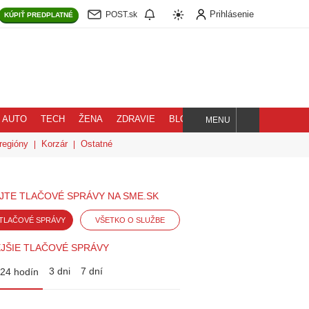
Prihlásenie
POST.sk
KÚPIŤ
PREDPLATNÉ
AUTO
TECH
ŽENA
ZDRAVIE
BLOG
MENU
Hľadaj
regióny
Korzár
Ostatné
JTE TLAČOVÉ SPRÁVY NA SME.SK
TLAČOVÉ SPRÁVY
VŠETKO O SLUŽBE
JŠIE TLAČOVÉ SPRÁVY
3 dni
7 dní
24 hodín