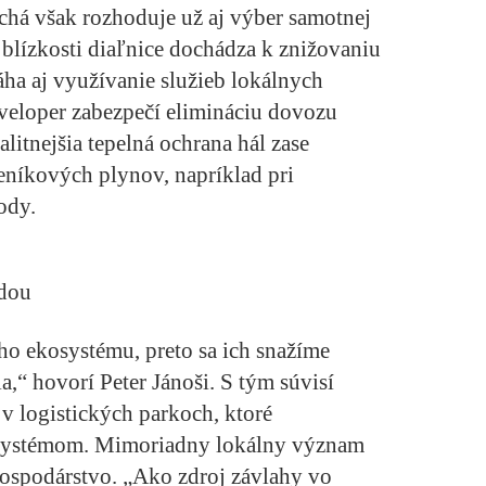
echá však rozhoduje už aj výber samotnej
 blízkosti diaľnice dochádza k znižovaniu
ha aj využívanie služieb lokálnych
veloper zabezpečí elimináciu dovozu
litnejšia tepelná ochrana hál zase
leníkových plynov, napríklad pri
ody.
odou
ho ekosystému, preto sa ich snažíme
a,“ hovorí Peter Jánoši. S tým súvisí
 v logistických parkoch, ktoré
systémom. Mimoriadny lokálny význam
ospodárstvo. „Ako zdroj závlahy vo