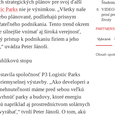
ch strategických plánov pre svoj ďalší
Študent
ic Parks
nie je výnimkou. „Všetky naše
VIDEO: 
8
.
prosí pr
alebo plánované, podliehajú prísnym
životy
žateľného podnikania. Tento trend okrem
PARTNERS
e silnejšie vnímať aj široká verejnosť,
 prístup k podnikaniu firiem a jeho
Vybrané
“ uvádza Peter Jánoši.
Obsah spol
uhlíkovú stopu
ostavila spoločnosť P3 Logistic Parks
riemyselnej výstavby. „Ako developeri a
h nehnuteľností máme pred sebou veľkú
avrhnúť parky a budovy, ktoré energiu
dú napríklad aj prostredníctvom solárnych
vyrábať,“ tvrdí Peter Jánoši. O tom, akú