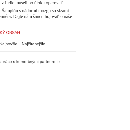
a z Indie museli po útoku operovať
Šampión s nádormi mozgu so slzami
emiéra: Dajte nám šancu bojovať o naše
KÝ OBSAH
Najnovšie
Najčítanejšie
upráce s komerčnými partnermi ›