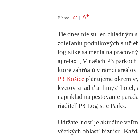
+
A
-
A
Písmo:
|
Tie dnes nie sú len chladným 
zdieľaniu podnikových služieb
logistike sa menia na pracovný
aj relax. „V našich P3 parkoch
ktoré zahŕňajú v rámci areálov
P3 Košice
plánujeme okrem vy
kvetov zriadiť aj hmyzí hotel,
napríklad na pestovanie parad
riaditeľ P3 Logistic Parks.
Udržateľnosť je aktuálne veľm
všetkých oblastí biznisu. Kaž