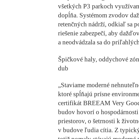
všetkých P3 parkoch využívam
dopĺňa. Systémom zvodov daž
retenčných nádrží, odkiaľ sa 
riešenie zabezpečí, aby dažďo
a neodvádzala sa do priľahlýc
Špičkové haly, oddychové zón
dub
„Staviame moderné nehnuteľnos
ktoré spĺňajú prísne environme
certifikát BREEAM Very Good,“
budov hovorí o hospodárnosti 
priestorov, o šetrnosti k život
v budove ľudia cítia. Z typick
totiž pomaly stávajú moderné 