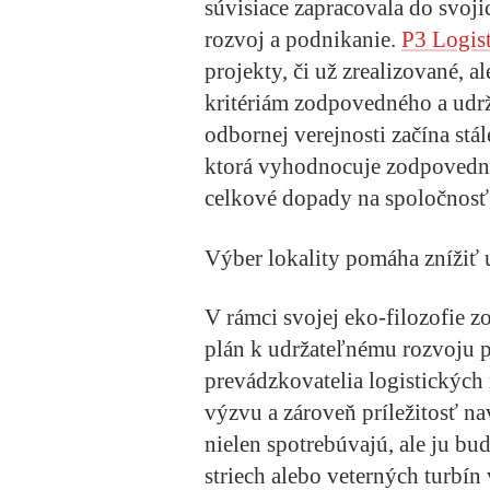
súvisiace zapracovala do svoji
rozvoj a podnikanie.
P3 Logist
projekty, či už zrealizované, 
kritériám zodpovedného a udr
odbornej verejnosti začína stál
ktorá vyhodnocuje zodpovedný
celkové dopady na spoločnosť,
Výber lokality pomáha znížiť 
V rámci svojej eko-filozofie z
plán k udržateľnému rozvoju p
prevádzkovatelia logistickýc
výzvu a zároveň príležitosť n
nielen spotrebúvajú, ale ju bu
striech alebo veterných turbín 