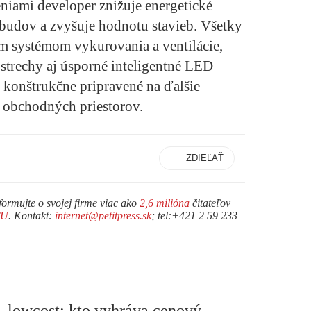
eniami developer znižuje energetické
budov a zvyšuje hodnotu stavieb. Všetky
 systémom vykurovania a ventilácie,
 strechy aj úsporné inteligentné LED
 konštrukčne pripravené na ďalšie
o obchodných priestorov.
ZDIEĽAŤ
formujte o svojej firme viac ako
2,6 milióna
čitateľov
TU
. Kontakt:
internet@petitpress.sk
; tel:+421 2 59 233
. lowcost: kto vyhráva cenový