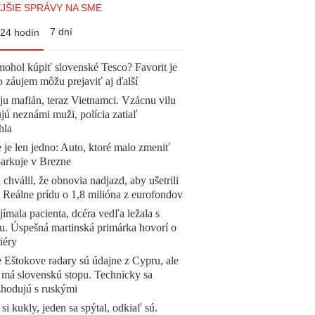
JŠIE SPRÁVY NA SME
7 dní
24 hodín
mohol kúpiť slovenské Tesco? Favorit je
o záujem môžu prejaviť aj ďalší
 ju mafián, teraz Vietnamci. Vzácnu vilu
ú neznámi muži, polícia zatiaľ
hla
 je len jedno: Auto, ktoré malo zmeniť
parkuje v Brezne
 chválil, že obnovia nadjazd, aby ušetrili
e. Reálne prídu o 1,8 milióna z eurofondov
ímala pacienta, dcéra vedľa ležala s
u. Úspešná martinská primárka hovorí o
iéry
 Eštokove radary sú údajne z Cypru, ale
 má slovenskú stopu. Technicky sa
zhodujú s ruskými
 si kukly, jeden sa spýtal, odkiaľ sú.