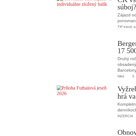
súboj
Zájazd od
porovnani
TIP travel, a
Berge
17 50
Druhý roč
obsadený 
Barcelony
Niké
5.
Vyžre
hrá va
Kompletný
denníkoc
INZERCIA
Obnov