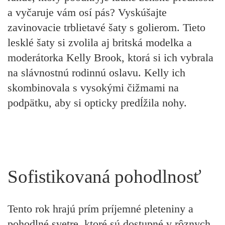
a vyčaruje vám osí pás? Vyskúšajte
zavinovacie trblietavé šaty s golierom. Tieto
lesklé šaty si zvolila aj britská modelka a
moderátorka Kelly Brook, ktorá si ich vybrala
na slávnostnú rodinnú oslavu. Kelly ich
skombinovala s vysokými čižmami na
podpätku, aby si opticky predĺžila nohy.
Sofistikovaná pohodlnosť
Tento rok hrajú prím príjemné pleteniny a
pohodlné svetre, ktoré sú dostupné v rôznych