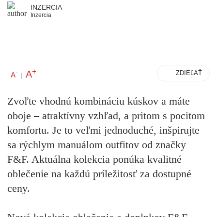
INZERCIA
Inzercia
+
A
-
ZDIEĽAŤ
A
|
Zvoľte vhodnú kombináciu kúskov a máte
oboje – atraktívny vzhľad, a pritom s pocitom
komfortu. Je to veľmi jednoduché, inšpirujte
sa rýchlym manuálom outfitov od značky
F&F. Aktuálna kolekcia ponúka kvalitné
oblečenie na každú príležitosť za dostupné
ceny.