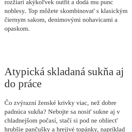
rozžiari akýkoľvek outfit a dodá mu punc
noblesy. Top môžete skombinovať s klasickým
čiernym sakom, denimovými nohavicami a
opaskom.
Atypická skladaná sukňa aj
do práce
Čo zvýrazní ženské krivky viac, než dobre
padnúca sukňa? Nebojte sa nosiť sukne aj v
chladnejšom počasí, stačí si pod ne obliecť
hrubšie pančušky a hrejivé topánky, napríklad