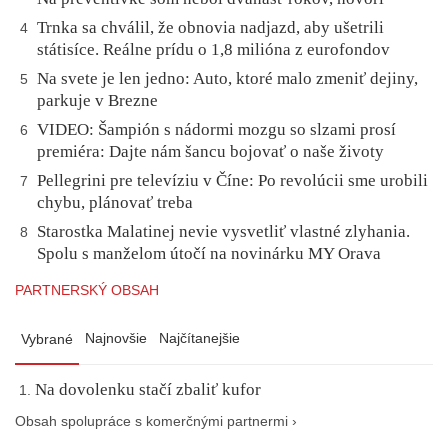
Trnka sa chválil, že obnovia nadjazd, aby ušetrili
4
státisíce. Reálne prídu o 1,8 milióna z eurofondov
Na svete je len jedno: Auto, ktoré malo zmeniť dejiny,
5
parkuje v Brezne
VIDEO: Šampión s nádormi mozgu so slzami prosí
6
premiéra: Dajte nám šancu bojovať o naše životy
Pellegrini pre televíziu v Číne: Po revolúcii sme urobili
7
chybu, plánovať treba
Starostka Malatinej nevie vysvetliť vlastné zlyhania.
8
Spolu s manželom útočí na novinárku MY Orava
PARTNERSKÝ OBSAH
Najnovšie
Najčítanejšie
Vybrané
Na dovolenku stačí zbaliť kufor
Obsah spolupráce s komerčnými partnermi ›