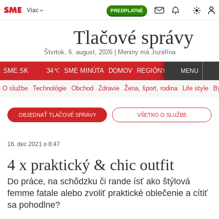
Viac
PREDPLATNÉ
Tlačové správy
Štvrtok, 6. august, 2026
| Meniny má
Jozefína
℃
SME.SK
SME MINÚTA
DOMOV
REGIÓNY
INDEX
SVET
34
MENU
O službe
Technológie
Obchod
Zdravie
Žena, šport, rodina
Life style
B
OBJEDNAŤ TLAČOVÉ SPRÁVY
VŠETKO O SLUŽBE
16. dec 2021 o 8:47
4 x praktický & chic outfit
Do práce, na schôdzku či rande ísť ako štýlová
femme fatale alebo zvoliť praktické oblečenie a cítiť
sa pohodlne?