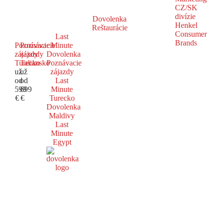
Dovolenka
Reštaurácie
Last
Poznávacie
Poznávacie
Minute
zájazdy
zájazdy
Dovolenka
Turecko
Taliansko
Poznávacie
už
už
zájazdy
od
od
Last
599
699
Minute
€
€
Turecko
Dovolenka
Maldivy
Last
Minute
Egypt