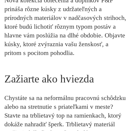
Nová kolekcia oblečenia a doplnkov F&F
prináša rôzne kúsky z udržateľných a
prírodných materiálov v nadčasových strihoch,
ktoré budú lichotiť rôznym typom postáv a
hlavne vám poslúžia na dlhé obdobie. Objavte
kúsky, ktoré zvýraznia vašu ženskosť, a
pritom s pocitom pohodlia.
Zažiarte ako hviezda
Chystáte sa na neformálnu pracovnú schôdzku
alebo na stretnutie s priateľkami v meste?
Stavte na trblietavý top na ramienkach, ktorý
dokáže nahradiť šperk. Trblietavý materiál