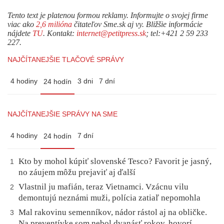
Tento text je platenou formou reklamy. Informujte o svojej firme
viac ako
2,6 milióna
čitateľov Sme.sk aj vy. Bližšie informácie
nájdete
TU
. Kontakt:
internet@petitpress.sk
; tel:+421 2 59 233
227.
NAJČÍTANEJŠIE TLAČOVÉ SPRÁVY
4 hodiny
3 dni
7 dní
24 hodín
NAJČÍTANEJŠIE SPRÁVY NA SME
4 hodiny
7 dní
24 hodín
Kto by mohol kúpiť slovenské Tesco? Favorit je jasný,
1
no záujem môžu prejaviť aj ďalší
Vlastnil ju mafián, teraz Vietnamci. Vzácnu vilu
2
demontujú neznámi muži, polícia zatiaľ nepomohla
Mal rakovinu semenníkov, nádor rástol aj na obličke.
3
Na preventívke som nebol dvanásť rokov, hovorí