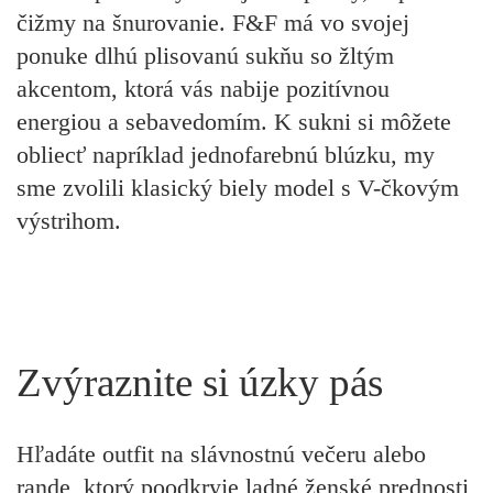
čižmy na šnurovanie. F&F má vo svojej
ponuke dlhú plisovanú sukňu so žltým
akcentom, ktorá vás nabije pozitívnou
energiou a sebavedomím. K sukni si môžete
obliecť napríklad jednofarebnú blúzku, my
sme zvolili klasický biely model s V-čkovým
výstrihom.
Zvýraznite si úzky pás
Hľadáte outfit na slávnostnú večeru alebo
rande, ktorý poodkryje ladné ženské prednosti