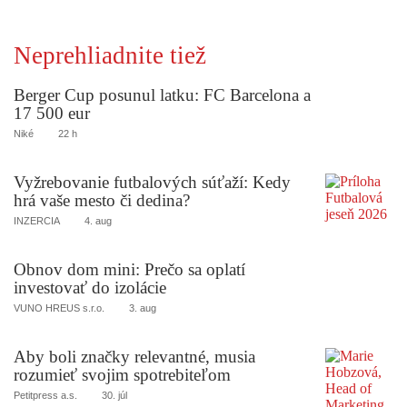
Neprehliadnite tiež
Berger Cup posunul latku: FC Barcelona a
17 500 eur
Niké
22 h
Vyžrebovanie futbalových súťaží: Kedy
hrá vaše mesto či dedina?
INZERCIA
4. aug
Obnov dom mini: Prečo sa oplatí
investovať do izolácie
VUNO HREUS s.r.o.
3. aug
Aby boli značky relevantné, musia
rozumieť svojim spotrebiteľom
Petitpress a.s.
30. júl