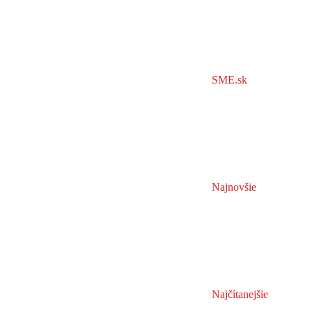
SME.sk
Najnovšie
Najčítanejšie