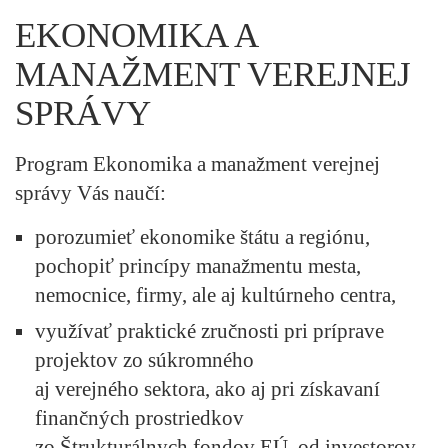
EKONOMIKA A
MANAŽMENT VEREJNEJ
SPRÁVY
Program Ekonomika a manažment verejnej
správy Vás naučí:
porozumieť ekonomike štátu a regiónu,
pochopiť princípy manažmentu mesta,
nemocnice, firmy, ale aj kultúrneho centra,
využívať praktické zručnosti pri príprave
projektov zo súkromného
aj verejného sektora, ako aj pri získavaní
finančných prostriedkov
zo Štrukturálnych fondov EÚ, od investorov