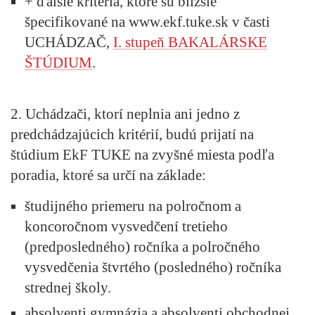
+ ďalšie kritéria, ktoré sú bližšie
špecifikované na www.ekf.tuke.sk v časti
UCHÁDZAČ,
I. stupeň BAKALÁRSKE
ŠTÚDIUM
.
2. Uchádzači, ktorí neplnia ani jedno z
predchádzajúcich kritérií, budú prijatí na
štúdium EkF TUKE na zvyšné miesta podľa
poradia, ktoré sa určí na základe:
študijného priemeru na polročnom a
koncoročnom vysvedčení tretieho
(predposledného) ročníka a polročného
vysvedčenia štvrtého (posledného) ročníka
strednej školy.
absolventi gymnázia a absolventi obchodnej