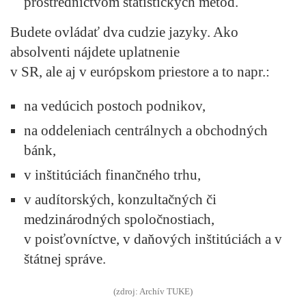
prostredníctvom štatistických metód.
Budete ovládať dva cudzie jazyky. Ako
absolventi nájdete uplatnenie
v SR, ale aj v európskom priestore a to napr.:
na vedúcich postoch podnikov,
na oddeleniach centrálnych a obchodných
bánk,
v inštitúciách finančného trhu,
v audítorských, konzultačných či
medzinárodných spoločnostiach,
v poisťovníctve, v daňových inštitúciách a v
štátnej správe.
(zdroj: Archív TUKE)