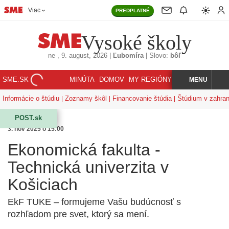
Viac
PREDPLATNÉ
Vysoké školy
ne
, 9. august, 2026
|
Ľubomíra
|
Slovo:
bôľ
SME.SK
MINÚTA
DOMOV
MY REGIÓNY
KORZÁR
MENU
INDEX
HĽADAJ
Informácie o štúdiu
Zoznamy škôl
Financovanie štúdia
Štúdium v zahran
POST.sk
3. nov 2025 o 15:00
Ekonomická fakulta -
Technická univerzita v
Košiciach
EkF TUKE – formujeme Vašu budúcnosť s
rozhľadom pre svet, ktorý sa mení.