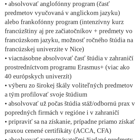
• absolvovať anglofónny program (časť
predmetov vyučovaná v anglickom jazyku)
alebo frankofónny program (intenzívny kurz
francúzštiny aj pre začiatočníkov + predmety vo
francúzskom jazyku, možnosť ročného štúdia na
francúzskej univerzite v Nice)
• viacnásobne absolvovať časť štúdia v zahraničí
prostredníctvom programu Erasmus+ (viac ako
40 európskych univerzít)
• výberu zo širokej škály voliteľných predmetov
a tým profilovať svoje štúdium
• absolvovať už počas štúdia stáž/odbornú prax v
popredných firmách v regióne i v zahraničí
• pripraviť sa na získanie, prípadne priamo získať
praxou cenené certifikáty (ACCA, CFA)
• absolvovať zamestnávateľmi žiadané predmety