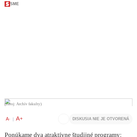
SME
(zdroj: Archív fakulty)
A
+
A
DISKUSIA NIE JE OTVORENÁ
-
|
Ponúkame dva atraktívne študijné programy: