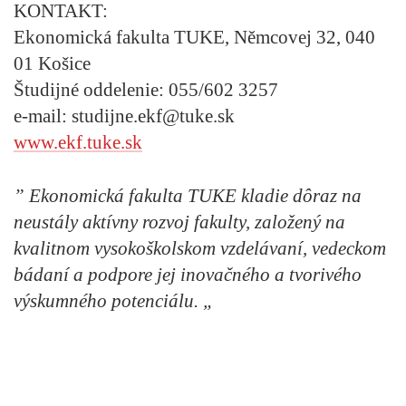
KONTAKT:
Ekonomická fakulta TUKE, Němcovej 32, 040
01 Košice
Študijné oddelenie: 055/602 3257
e-mail: studijne.ekf@tuke.sk
www.ekf.tuke.sk
” Ekonomická fakulta TUKE kladie dôraz na
neustály aktívny rozvoj fakulty, založený na
kvalitnom vysokoškolskom vzdelávaní, vedeckom
bádaní a podpore jej inovačného a tvorivého
výskumného potenciálu. „