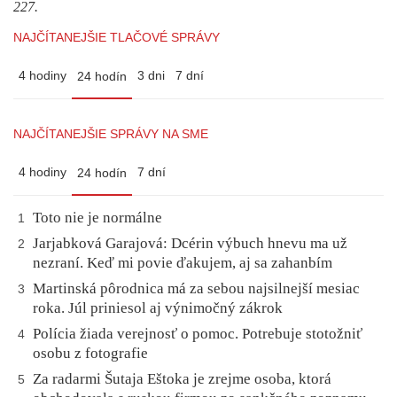
227.
NAJČÍTANEJŠIE TLAČOVÉ SPRÁVY
4 hodiny
3 dni
7 dní
24 hodín
NAJČÍTANEJŠIE SPRÁVY NA SME
4 hodiny
7 dní
24 hodín
Toto nie je normálne
1
Jarjabková Garajová: Dcérin výbuch hnevu ma už
2
nezraní. Keď mi povie ďakujem, aj sa zahanbím
Martinská pôrodnica má za sebou najsilnejší mesiac
3
roka. Júl priniesol aj výnimočný zákrok
Polícia žiada verejnosť o pomoc. Potrebuje stotožniť
4
osobu z fotografie
Za radarmi Šutaja Eštoka je zrejme osoba, ktorá
5