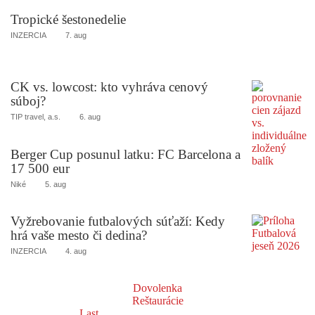
Tropické šestonedelie
INZERCIA
7. aug
CK vs. lowcost: kto vyhráva cenový
súboj?
TIP travel, a.s.
6. aug
Berger Cup posunul latku: FC Barcelona a
17 500 eur
Niké
5. aug
Vyžrebovanie futbalových súťaží: Kedy
hrá vaše mesto či dedina?
INZERCIA
4. aug
Dovolenka
Reštaurácie
Last