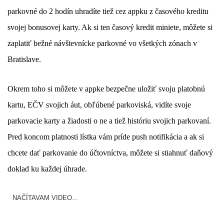
parkovné do 2 hodín uhradíte tiež cez appku z časového kreditu
svojej bonusovej karty. Ak si ten časový kredit miniete, môžete si
zaplatiť bežné návštevnícke parkovné vo všetkých zónach v
Bratislave.
Okrem toho si môžete v appke bezpečne uložiť svoju platobnú
kartu, EČV svojich áut, obľúbené parkoviská, vidíte svoje
parkovacie karty a žiadosti o ne a tiež históriu svojich parkovaní.
Pred koncom platnosti lístka vám príde push notifikácia a ak si
chcete dať parkovanie do účtovníctva, môžete si stiahnuť daňový
doklad ku každej úhrade.
NAČÍTAVAM VIDEO...