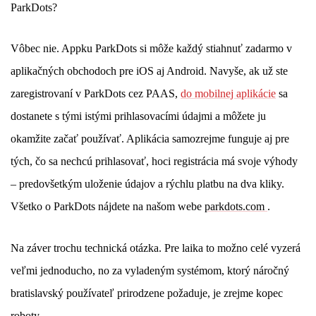
ParkDots?
Vôbec nie. Appku ParkDots si môže každý stiahnuť zadarmo v
aplikačných obchodoch pre iOS aj Android. Navyše, ak už ste
zaregistrovaní v ParkDots cez PAAS,
do mobilnej aplikácie
sa
dostanete s tými istými prihlasovacími údajmi a môžete ju
okamžite začať používať. Aplikácia samozrejme funguje aj pre
tých, čo sa nechcú prihlasovať, hoci registrácia má svoje výhody
– predovšetkým uloženie údajov a rýchlu platbu na dva kliky.
Všetko o ParkDots nájdete na našom webe
parkdots.com
.
Na záver trochu technická otázka. Pre laika to možno celé vyzerá
veľmi jednoducho, no za vyladeným systémom, ktorý náročný
bratislavský používateľ prirodzene požaduje, je zrejme kopec
roboty…