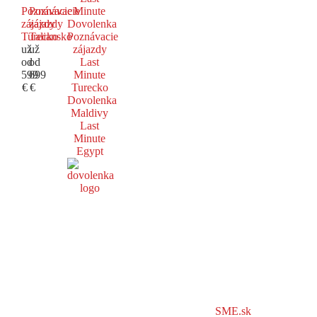
Poznávacie
Poznávacie
Minute
zájazdy
zájazdy
Dovolenka
Turecko
Taliansko
Poznávacie
už
už
zájazdy
od
od
Last
599
699
Minute
€
€
Turecko
Dovolenka
Maldivy
Last
Minute
Egypt
SME.sk