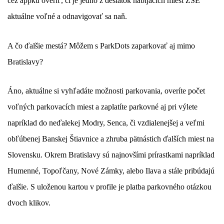
cez appku overiť, či je jedno z desiatok nabíjacích miest ZSE
aktuálne voľné a odnavigovať sa naň.
A čo ďalšie mestá? Môžem s ParkDots zaparkovať aj mimo
Bratislavy?
Áno, aktuálne si vyhľadáte možnosti parkovania, overíte počet
voľných parkovacích miest a zaplatíte parkovné aj pri výlete
napríklad do neďalekej Modry, Senca, či vzdialenejšej a veľmi
obľúbenej Banskej Štiavnice a zhruba pätnástich ďalších miest na
Slovensku. Okrem Bratislavy sú najnovšími prírastkami napríklad
Humenné, Topoľčany, Nové Zámky, alebo Ilava a stále pribúdajú
ďalšie. S uloženou kartou v profile je platba parkovného otázkou
dvoch klikov.