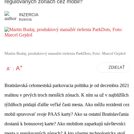
regulovaných zónach cez mobil?
INZERCIA
Inzercia
Martin Budaj, produktový manažér riešenia ParkDots, Foto: Marcel Gejdoš
+
A
-
ZDIEĽAŤ
A
|
Bratislavská celomestská parkovacia politika je od decembra 2021
realitou v prvých troch menších zónach. K ním sa už v najbližších
týždňoch pridajú ďalšie veľké časti mesta. Ako môžu rezidenti cez
mobil spravovať svoje PAAS karty? Ako sa ostatní Bratislavčania
dostanú k bonusovej karte? Ako mobilom zaparkujú návštevníci
mesta v regulovaných zónach? A kto vlastne technologicky stojí