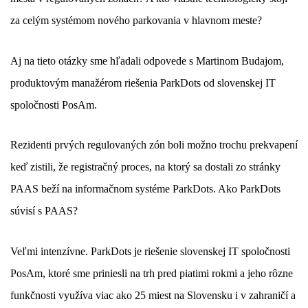
za celým systémom nového parkovania v hlavnom meste?
Aj na tieto otázky sme hľadali odpovede s
Martinom Budajom
,
produktovým manažérom riešenia ParkDots od slovenskej IT
spoločnosti
PosAm
.
Rezidenti prvých regulovaných zón boli možno trochu prekvapení
keď zistili, že registračný proces, na ktorý sa dostali zo stránky
PAAS beží na informačnom systéme ParkDots. Ako ParkDots
súvisí s PAAS?
Veľmi intenzívne. ParkDots je riešenie slovenskej IT spoločnosti
PosAm, ktoré sme priniesli na trh pred piatimi rokmi a jeho rôzne
funkčnosti využíva viac ako 25 miest na Slovensku i v zahraničí a