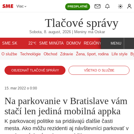
Viac
PREDPLATNÉ
Tlačové správy
Sobota, 8. august, 2026
| Meniny má
Oskar
℃
SME.SK
SME MINÚTA
DOMOV
REGIÓNY
INDEX
SVET
22
MENU
O službe
Technológie
Obchod
Zdravie
Žena, šport, rodina
Life style
B
OBJEDNAŤ TLAČOVÉ SPRÁVY
VŠETKO O SLUŽBE
15. mar 2022 o 0:00
Na parkovanie v Bratislave vám
stačí len jediná mobilná appka
K parkovacej politike sa pridávajú ďalšie časti
mesta. Ako môžu rezidenti aj návštevníci parkovať v