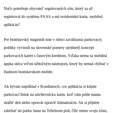
Načo potrebuje obyvateľ regulovaných zón, ktorý sa už
registroval do systému PAAS a má rezidentskú kartu, mobilnú
aplikáciu?
Pre bratislavský magistrát sme
v rámci zavádzania parkovacej
politiky vyvinuli na slovenské pomery ojedinelý koncept
parkovacích kariet s časovým kreditom. Vďaka nemu sa mobilná
appka stáva veľmi užitočným nástrojom, ktorý by nemal chýbať v
žiadnom bratislavskom mobile.
Ak bývate napríklad v Krasňanoch, cez aplikáciu si kúpite
parkovací lístok na návštevnícku kartu, keď vám príde mama
strážiť deti alebo opravár opraviť klimatizáciu. Ak si pôjdete
zabehať do parku Jama na Tehelnom poli, čiže mimo svoju zónu,