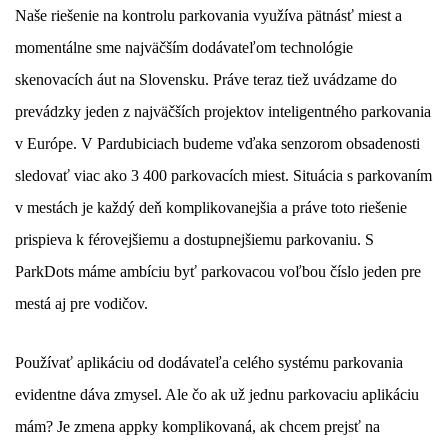
Naše riešenie na kontrolu parkovania využíva pätnásť miest a
momentálne sme najväčším dodávateľom technológie
skenovacích áut na Slovensku. Práve teraz tiež uvádzame do
prevádzky jeden z najväčších projektov inteligentného parkovania
v Európe. V Pardubiciach budeme vďaka senzorom obsadenosti
sledovať viac ako 3 400 parkovacích miest. Situácia s parkovaním
v mestách je každý deň komplikovanejšia a práve toto riešenie
prispieva k férovejšiemu a dostupnejšiemu parkovaniu. S
ParkDots máme ambíciu byť parkovacou voľbou číslo jeden pre
mestá aj pre vodičov.
Používať aplikáciu od dodávateľa celého systému parkovania
evidentne dáva zmysel. Ale čo ak už jednu parkovaciu aplikáciu
mám? Je zmena appky komplikovaná, ak chcem prejsť na