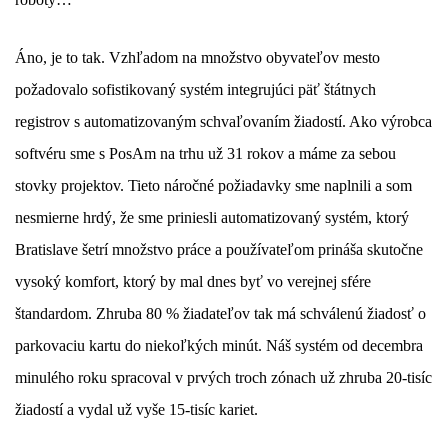
Áno, je to tak. Vzhľadom na množstvo obyvateľov mesto
požadovalo sofistikovaný systém integrujúci päť štátnych
registrov s automatizovaným schvaľovaním žiadostí. Ako výrobca
softvéru sme s PosAm na trhu už 31 rokov a máme za sebou
stovky projektov. Tieto náročné požiadavky sme naplnili a som
nesmierne hrdý, že sme priniesli automatizovaný systém, ktorý
Bratislave šetrí množstvo práce a používateľom prináša skutočne
vysoký komfort, ktorý by mal dnes byť vo verejnej sfére
štandardom. Zhruba 80 % žiadateľov tak má schválenú žiadosť o
parkovaciu kartu do niekoľkých minút. Náš systém od decembra
minulého roku spracoval v prvých troch zónach už zhruba 20-tisíc
žiadostí a vydal už vyše 15-tisíc kariet.