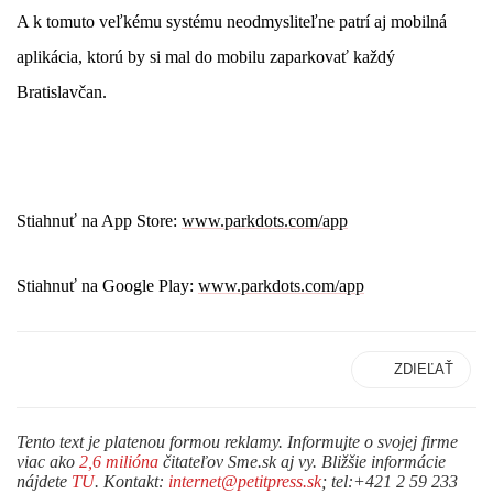
A k tomuto veľkému systému neodmysliteľne patrí aj mobilná
aplikácia, ktorú by si mal do mobilu zaparkovať každý
Bratislavčan.
Stiahnuť na App Store:
w
ww.parkdots.com/app
Stiahnuť na Google Play:
www.parkdots.com/app
ZDIEĽAŤ
Tento text je platenou formou reklamy. Informujte o svojej firme
viac ako
2,6 milióna
čitateľov Sme.sk aj vy. Bližšie informácie
nájdete
TU
. Kontakt:
internet@petitpress.sk
; tel:+421 2 59 233