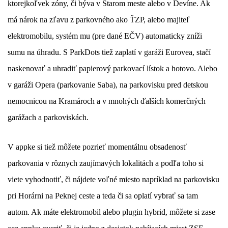
ktorejkoľvek zóny, či býva v Starom meste alebo v Devíne.
Ak
má nárok na zľavu z parkovného ako ŤZP, alebo majiteľ
elektromobilu, systém mu (pre dané EČV) automaticky zníži
sumu na úhradu.
S ParkDots tiež zaplatí v garáži Eurovea, stačí
naskenovať a uhradiť papierový parkovací lístok a hotovo. Alebo
v
garáži Opera (parkovanie Saba),
na parkovisku pred detskou
nemocnicou na Kramároch a v mnohých ďalších komerčných
garážach a parkoviskách.
V appke si tiež môžete pozrieť momentálnu obsadenosť
parkovania v rôznych zaujímavých lokalitách a podľa toho si
viete vyhodnotiť, či nájdete voľné miesto napríklad na parkovisku
pri Horárni na Peknej ceste a teda či sa oplatí vybrať sa tam
autom. Ak máte elektromobil alebo plugin hybrid, môžete si zase