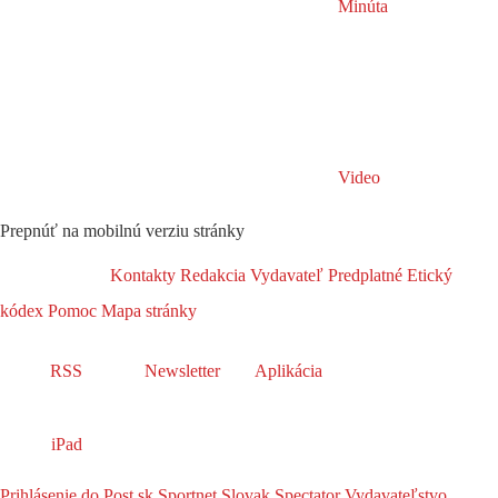
Minúta
Video
Prepnúť na mobilnú verziu stránky
Kontakty
Redakcia
Vydavateľ
Predplatné
Etický
kódex
Pomoc
Mapa stránky
RSS
Newsletter
Aplikácia
iPad
Prihlásenie do Post.sk
Sportnet
Slovak Spectator
Vydavateľstvo