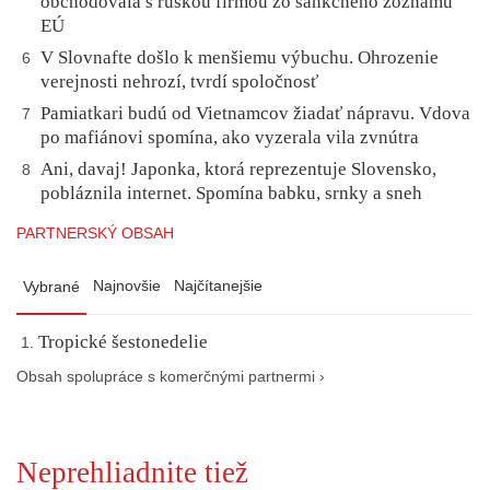
obchodovala s ruskou firmou zo sankčného zoznamu
EÚ
V Slovnafte došlo k menšiemu výbuchu. Ohrozenie
6
verejnosti nehrozí, tvrdí spoločnosť
Pamiatkari budú od Vietnamcov žiadať nápravu. Vdova
7
po mafiánovi spomína, ako vyzerala vila zvnútra
Ani, davaj! Japonka, ktorá reprezentuje Slovensko,
8
pobláznila internet. Spomína babku, srnky a sneh
PARTNERSKÝ OBSAH
Najnovšie
Najčítanejšie
Vybrané
Tropické šestonedelie
Obsah spolupráce s komerčnými partnermi ›
Neprehliadnite tiež