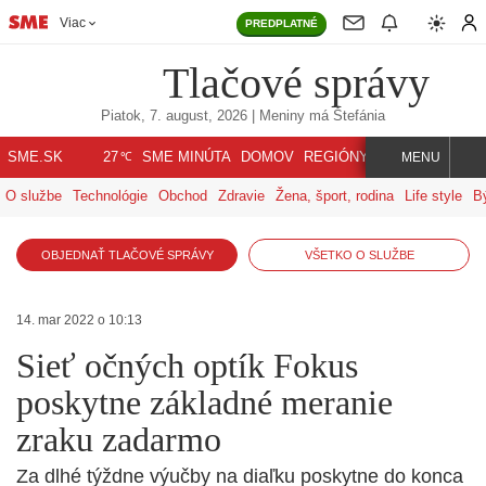
Viac
PREDPLATNÉ
Tlačové správy
Piatok, 7. august, 2026
| Meniny má
Štefánia
℃
SME.SK
SME MINÚTA
DOMOV
REGIÓNY
INDEX
SVET
27
MENU
O službe
Technológie
Obchod
Zdravie
Žena, šport, rodina
Life style
B
OBJEDNAŤ TLAČOVÉ SPRÁVY
VŠETKO O SLUŽBE
14. mar 2022 o 10:13
Sieť očných optík Fokus
poskytne základné meranie
zraku zadarmo
Za dlhé týždne výučby na diaľku poskytne do konca