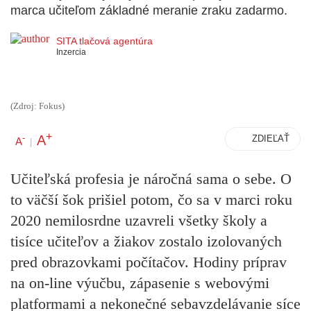
marca učiteľom základné meranie zraku zadarmo.
SITA tlačová agentúra
Inzercia
(Zdroj: Fokus)
+
A
-
ZDIEĽAŤ
A
|
Učiteľská profesia je náročná sama o sebe. O
to väčší šok prišiel potom, čo sa v marci roku
2020 nemilosrdne uzavreli všetky školy a
tisíce učiteľov a žiakov zostalo izolovaných
pred obrazovkami počítačov. Hodiny príprav
na on-line výučbu, zápasenie s webovými
platformami a nekonečné sebavzdelávanie síce