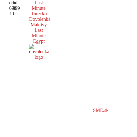
od
od
Last
699
599
Minute
€
€
Turecko
Dovolenka
Maldivy
Last
Minute
Egypt
SME.sk