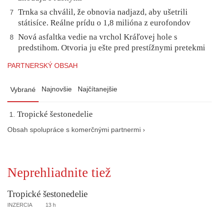
Trnka sa chválil, že obnovia nadjazd, aby ušetrili
7
státisíce. Reálne prídu o 1,8 milióna z eurofondov
Nová asfaltka vedie na vrchol Kráľovej hole s
8
predstihom. Otvoria ju ešte pred prestížnymi pretekmi
PARTNERSKÝ OBSAH
Najnovšie
Najčítanejšie
Vybrané
Tropické šestonedelie
Obsah spolupráce s komerčnými partnermi ›
Neprehliadnite tiež
Tropické šestonedelie
INZERCIA
13 h