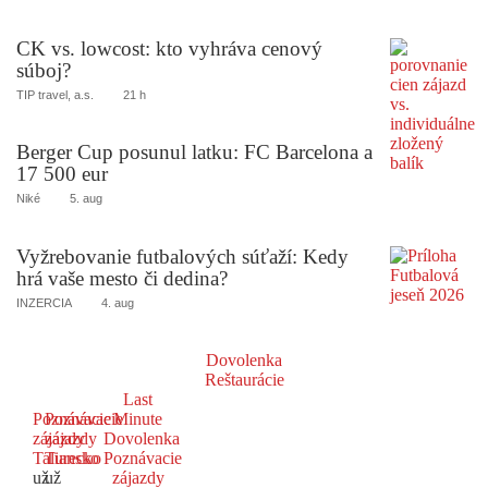
CK vs. lowcost: kto vyhráva cenový
súboj?
TIP travel, a.s.
21 h
Berger Cup posunul latku: FC Barcelona a
17 500 eur
Niké
5. aug
Vyžrebovanie futbalových súťaží: Kedy
hrá vaše mesto či dedina?
INZERCIA
4. aug
Dovolenka
Reštaurácie
Last
Poznávacie
Poznávacie
Minute
zájazdy
zájazdy
Dovolenka
Taliansko
Turecko
Poznávacie
už
už
zájazdy