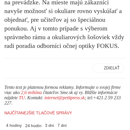
na prevádzke. Na mieste majú zákazníci
navyše možnosť si okuliare rovno vyskúšať a
objednať, pre učiteľov aj so špeciálnou
ponukou. Aj v tomto prípade s výberom
správneho rámu a okuliarových šošoviek vždy
radi poradia odborníci očnej optiky FOKUS.
ZDIEĽAŤ
Tento text je platenou formou reklamy. Informujte o svojej firme
viac ako
2,6 milióna
čitateľov Sme.sk aj vy. Bližšie informácie
nájdete
TU
. Kontakt:
internet@petitpress.sk
; tel:+421 2 59 233
227.
NAJČÍTANEJŠIE TLAČOVÉ SPRÁVY
4 hodiny
3 dni
7 dní
24 hodín