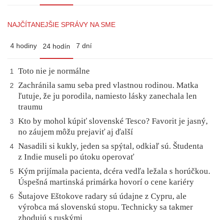
NAJČÍTANEJŠIE SPRÁVY NA SME
4 hodiny
7 dní
24 hodín
Toto nie je normálne
1
Zachránila samu seba pred vlastnou rodinou. Matka
2
ľutuje, že ju porodila, namiesto lásky zanechala len
traumu
Kto by mohol kúpiť slovenské Tesco? Favorit je jasný,
3
no záujem môžu prejaviť aj ďalší
Nasadili si kukly, jeden sa spýtal, odkiaľ sú. Študenta
4
z Indie museli po útoku operovať
Kým prijímala pacienta, dcéra vedľa ležala s horúčkou.
5
Úspešná martinská primárka hovorí o cene kariéry
Šutajove Eštokove radary sú údajne z Cypru, ale
6
výrobca má slovenskú stopu. Technicky sa takmer
zhodujú s ruskými