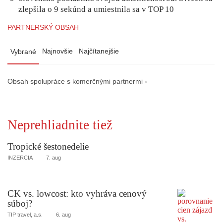
zlepšila o 9 sekúnd a umiestnila sa v TOP 10
PARTNERSKÝ OBSAH
Najnovšie
Najčítanejšie
Vybrané
Obsah spolupráce s komerčnými partnermi ›
Neprehliadnite tiež
Tropické šestonedelie
INZERCIA
7. aug
CK vs. lowcost: kto vyhráva cenový
súboj?
TIP travel, a.s.
6. aug