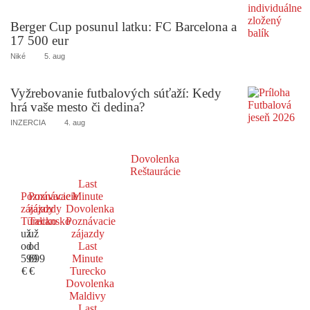
Berger Cup posunul latku: FC Barcelona a
17 500 eur
Niké
5. aug
Vyžrebovanie futbalových súťaží: Kedy
hrá vaše mesto či dedina?
INZERCIA
4. aug
Dovolenka
Reštaurácie
Last
Poznávacie
Poznávacie
Minute
zájazdy
zájazdy
Dovolenka
Turecko
Taliansko
Poznávacie
už
už
zájazdy
od
od
Last
599
699
Minute
€
€
Turecko
Dovolenka
Maldivy
Last