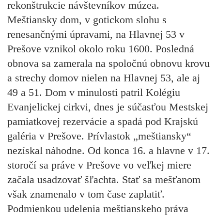
rekonštrukcie návštevníkov múzea.
Meštiansky dom, v gotickom slohu s
renesančnými úpravami, na Hlavnej 53 v
Prešove vznikol okolo roku 1600. Posledná
obnova sa zamerala na spoločnú obnovu krovu
a strechy domov nielen na Hlavnej 53, ale aj
49 a 51. Dom v minulosti patril Kolégiu
Evanjelickej cirkvi, dnes je súčasťou Mestskej
pamiatkovej rezervácie a spadá pod Krajskú
galéria v Prešove. Prívlastok „meštiansky“
nezískal náhodne. Od konca 16. a hlavne v 17.
storočí sa práve v Prešove vo veľkej miere
začala usadzovať šľachta. Stať sa mešťanom
však znamenalo v tom čase zaplatiť.
Podmienkou udelenia meštianskeho práva