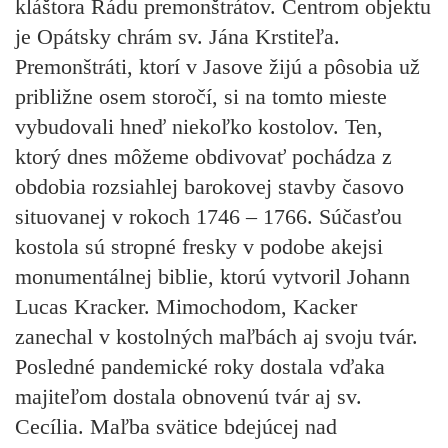
kláštora Rádu premonštrátov. Centrom objektu
je Opátsky chrám sv. Jána Krstiteľa.
Premonštráti, ktorí v Jasove žijú a pôsobia už
približne osem storočí, si na tomto mieste
vybudovali hneď niekoľko kostolov. Ten,
ktorý dnes môžeme obdivovať pochádza z
obdobia rozsiahlej barokovej stavby časovo
situovanej v rokoch 1746 – 1766. Súčasťou
kostola sú stropné fresky v podobe akejsi
monumentálnej biblie, ktorú vytvoril Johann
Lucas Kracker. Mimochodom, Kacker
zanechal v kostolných maľbách aj svoju tvár.
Posledné pandemické roky dostala vďaka
majiteľom dostala obnovenú tvár aj sv.
Cecília. Maľba svätice bdejúcej nad