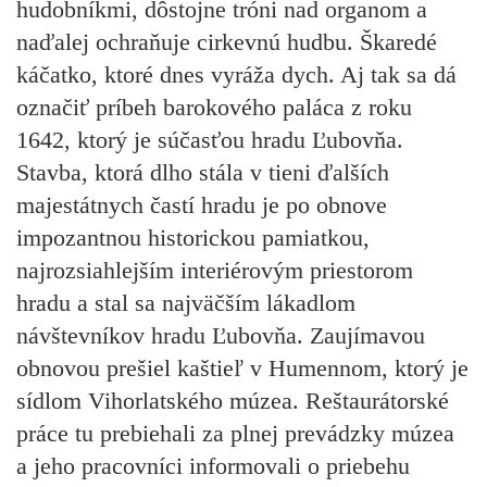
hudobníkmi, dôstojne tróni nad organom a
naďalej ochraňuje cirkevnú hudbu. Škaredé
káčatko, ktoré dnes vyráža dych. Aj tak sa dá
označiť príbeh barokového paláca z roku
1642, ktorý je súčasťou hradu Ľubovňa.
Stavba, ktorá dlho stála v tieni ďalších
majestátnych častí hradu je po obnove
impozantnou historickou pamiatkou,
najrozsiahlejším interiérovým priestorom
hradu a stal sa najväčším lákadlom
návštevníkov hradu Ľubovňa. Zaujímavou
obnovou prešiel kaštieľ v Humennom, ktorý je
sídlom Vihorlatského múzea. Reštaurátorské
práce tu prebiehali za plnej prevádzky múzea
a jeho pracovníci informovali o priebehu