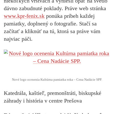
niekoľkých vrstvách a vyniesli opäť na svetlo
dávno zabudnuté poklady. Práve web stránka
www.kpr-fenix.sk
ponúka príbeh každej
pamiatky, doplnený o fotografie. Stačí sa
začítať a kliknúť na tú, ktorá sa práve vám
najviac páči.
Nové logo ocenenia Kultúrna pamiatka roka – Cena Nadácie SPP.
Katedrála, kaštieľ, premonštráti, biskupské
záhrady i história v centre Prešova