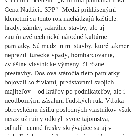
špeciálne ocenenie „Kultúrna pamiatka roka –
Cena Nadácie SPP“. Medzi prihlásenými
klenotmi sa tento rok nachádzajú kaštiele,
hrady, zámky, sakrálne stavby, ale aj
zaujímavé technické národné kultúrne
pamiatky. Sú medzi nimi stavby, ktoré takmer
neprežili turecké vpády, bombardovanie,
zvláštne vlastnícke výmeny, či rôzne
prestavby. Doslova stáročia tieto pamiatky
bojovali so živlami, predstavami svojich
majiteľov – od kráľov po podnikateľov, ale i
neodbornými zásahmi ľudských rúk. Vďaka
obrovskému úsiliu posledných vlastníkov však
neraz už ruiny odkryli svoje tajomstvá,
odhalili cenné fresky skrývajúce sa aj v