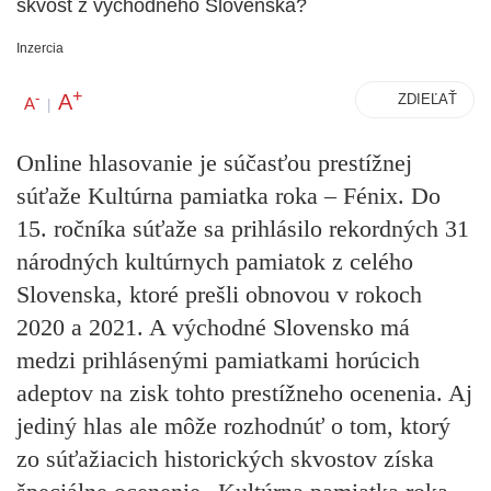
skvost z východného Slovenska?
Inzercia
+
A
-
ZDIEĽAŤ
A
|
Online hlasovanie je súčasťou prestížnej
súťaže Kultúrna pamiatka roka – Fénix. Do
15. ročníka súťaže sa prihlásilo rekordných 31
národných kultúrnych pamiatok z celého
Slovenska, ktoré prešli obnovou v rokoch
2020 a 2021. A východné Slovensko má
medzi prihlásenými pamiatkami horúcich
adeptov na zisk tohto prestížneho ocenenia. Aj
jediný hlas ale môže rozhodnúť o tom, ktorý
zo súťažiacich historických skvostov získa