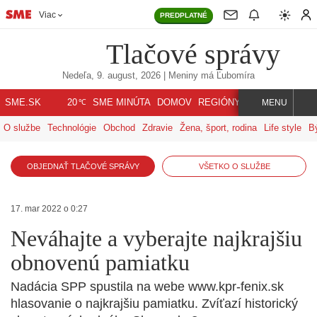
Viac
PREDPLATNÉ
Tlačové správy
Nedeľa, 9. august, 2026
| Meniny má
Ľubomíra
℃
SME.SK
SME MINÚTA
DOMOV
REGIÓNY
INDEX
SVET
20
MENU
O službe
Technológie
Obchod
Zdravie
Žena, šport, rodina
Life style
B
OBJEDNAŤ TLAČOVÉ SPRÁVY
VŠETKO O SLUŽBE
17. mar 2022 o 0:27
Neváhajte a vyberajte najkrajšiu
obnovenú pamiatku
Nadácia SPP spustila na webe www.kpr-fenix.sk
hlasovanie o najkrajšiu pamiatku. Zvíťazí historický