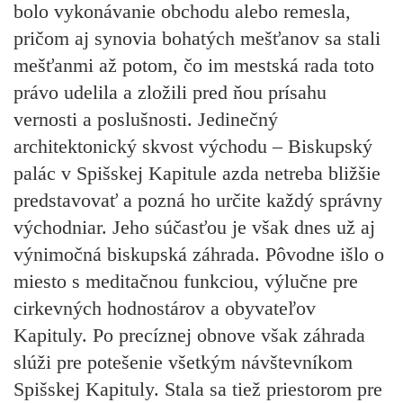
bolo vykonávanie obchodu alebo remesla,
pričom aj synovia bohatých mešťanov sa stali
mešťanmi až potom, čo im mestská rada toto
právo udelila a zložili pred ňou prísahu
vernosti a poslušnosti. Jedinečný
architektonický skvost východu – Biskupský
palác v Spišskej Kapitule azda netreba bližšie
predstavovať a pozná ho určite každý správny
východniar. Jeho súčasťou je však dnes už aj
výnimočná biskupská záhrada. Pôvodne išlo o
miesto s meditačnou funkciou, výlučne pre
cirkevných hodnostárov a obyvateľov
Kapituly. Po precíznej obnove však záhrada
slúži pre potešenie všetkým návštevníkom
Spišskej Kapituly. Stala sa tiež priestorom pre