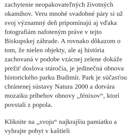
zachytenie neopakovateľných životných
okamihov. Veru mnohé svadobné páry si už
svoj významný deň pripomínajú aj vďaka
fotografiám nafoteným práve v tejto
Biskupskej záhrade. A rovnako dôkazom o
tom, že nielen objekty, ale aj história
zachovaná v podobe vzácnej zelene dokáže
prežiť doslova stáročia, je jedinečná obnova
historického parku Budimír. Park je súčasťou
chránenej sústavy Natura 2000 a dotvára
mozaiku príbehov obnovy „fénixov“, ktorí
povstali z popola.
Kliknite na „svoju“ najkrajšiu pamiatku a
vyhrajte pobyt v kaštieli