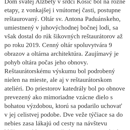
Dóm svätej Alžbety v srdci Košíc bol na rôzne
etapy, z vonkajšej i vnútornej časti, postupne
reštaurovaný. Oltár sv. Antona Paduánskeho,
umiestnený v juhovýchodnej bočnej lodi, sa
však dostal do rúk šikovných reštaurátorov až
po roku 2019. Cenný oltár spoluvytvára 9
obrazov a oltárna architektúra. Zaujímavý je
pohyb oltára počas jeho obnovy.
Reštaurátorskému výskumu bol podrobený
nielen na mieste, ale aj v reštaurátorskom
ateliéri. Do priestorov katedrály bol po obnove
prevezený ako mimoriadne vzácne dielo s
bohatou výzdobou, ktorú sa podarilo uchovať
v jej celistvej podobe. Dve veže týčiace sa do
nebies zasa lákajú od cesty na návštevu