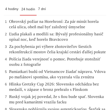
4 hodiny
7 dní
24 hodín
Obrovský požiar na Horehroní: Za pár minút horela
1
celá ulica, oheň mal byť založený úmyselne
Ľudia plakali a modlili sa: Bývalý profesionálny hasič
2
opísal noc, keď horelo Braväcovo
Za pochybenia pri výbere zhotoviteľov šiestich
3
rekonštrukcií mostov čelia krajskí cestári ďalšej pokute
Polícia žiada verejnosť o pomoc. Potrebuje stotožniť
4
osobu z fotografie
Pamiatkari budú od Vietnamcov žiadať nápravu. Vdova
5
po mafiánovi spomína, ako vyzerala vila zvnútra
Hlinka Gretzky Cup 2026: Slovensko odchádza bez
6
medailí, v zápase o bronz prehralo s Fínskom
Ruský vojak jej povedal, že s ňou bude spať. Slovenka
7
mu pred kamarátmi vrazila facku
Slovensko pobláznila svojou autentickosťou. Švrček sa
8