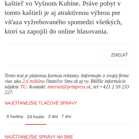
kaštieľ vo Vyšnom Kubíne. Práve pobyt v
tomto kaštieli je aj atraktívnou výhrou pre
víťaza vyžrebovaného spomedzi všetkých,
ktorí sa zapojili do online hlasovania.
ZDIEĽAŤ
Tento text je platenou formou reklamy. Informujte o svojej firme
viac ako
2,6 milióna
čitateľov Sme.sk aj vy. Bližšie informácie
nájdete
TU
. Kontakt:
internet@petitpress.sk
; tel:+421 2 59 233
227.
NAJČÍTANEJŠIE TLAČOVÉ SPRÁVY
4 hodiny
3 dni
7 dní
24 hodín
NAJČÍTANEJŠIE SPRÁVY NA SME