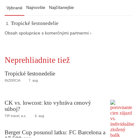
Najnovšie
Najčítanejšie
Vybrané
Tropické šestonedelie
Obsah spolupráce s komerčnými partnermi ›
Neprehliadnite tiež
Tropické šestonedelie
INZERCIA
7. aug
CK vs. lowcost: kto vyhráva cenový
súboj?
TIP travel, a.s.
6. aug
Berger Cup posunul latku: FC Barcelona a