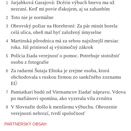
Jarjabková Garajová: Dcérin výbuch hnevu ma už
1
nezraní. Keď mi povie ďakujem, aj sa zahanbím
Toto nie je normálne
2
Obrovský požiar na Horehroní: Za pár minút horela
3
celá ulica, oheň mal byť založený úmyselne
Martinská pôrodnica má za sebou najsilnejší mesiac
4
roka. Júl priniesol aj výnimočný zákrok
Polícia žiada verejnosť o pomoc. Potrebuje stotožniť
5
osobu z fotografie
Za radarmi Šutaja Eštoka je zrejme osoba, ktorá
6
obchodovala s ruskou firmou zo sankčného zoznamu
EÚ
Pamiatkari budú od Vietnamcov žiadať nápravu. Vdova
7
po mafiánovi spomína, ako vyzerala vila zvnútra
V Slovnafte došlo k menšiemu výbuchu. Ohrozenie
8
verejnosti nehrozí, tvrdí spoločnosť
PARTNERSKÝ OBSAH