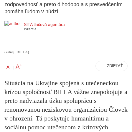
zodpovednosť a preto dlhodobo a s presvedčením
pomáha ľudom v núdzi.
SITA tlačová agentúra
Inzercia
(Zdroj: BILLA)
+
A
-
ZDIEĽAŤ
A
|
Situácia na Ukrajine spojená s utečeneckou
krízou spoločnosť BILLA vážne znepokojuje a
preto nadviazala úzku spoluprácu s
renomovanou neziskovou organizáciou Človek
v ohrození. Tá poskytuje humanitárnu a
sociálnu pomoc utečencom z krízových