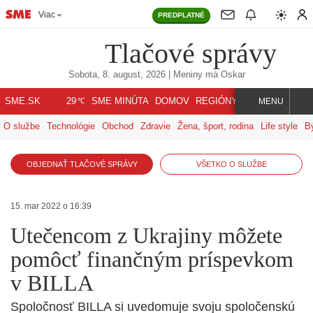
Viac
PREDPLATNÉ
Tlačové správy
Sobota, 8. august, 2026
| Meniny má
Oskar
℃
SME.SK
SME MINÚTA
DOMOV
REGIÓNY
INDEX
SVET
29
MENU
O službe
Technológie
Obchod
Zdravie
Žena, šport, rodina
Life style
B
OBJEDNAŤ TLAČOVÉ SPRÁVY
VŠETKO O SLUŽBE
15. mar 2022 o 16:39
Utečencom z Ukrajiny môžete
pomôcť finančným príspevkom
v BILLA
Spoločnosť BILLA si uvedomuje svoju spoločenskú