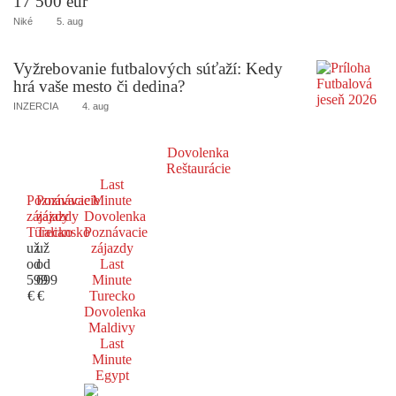
17 500 eur
Niké
5. aug
Vyžrebovanie futbalových súťaží: Kedy
hrá vaše mesto či dedina?
INZERCIA
4. aug
Dovolenka
Reštaurácie
Last
Poznávacie
Poznávacie
Minute
zájazdy
zájazdy
Dovolenka
Turecko
Taliansko
Poznávacie
už
už
zájazdy
od
od
Last
599
699
Minute
€
€
Turecko
Dovolenka
Maldivy
Last
Minute
Egypt