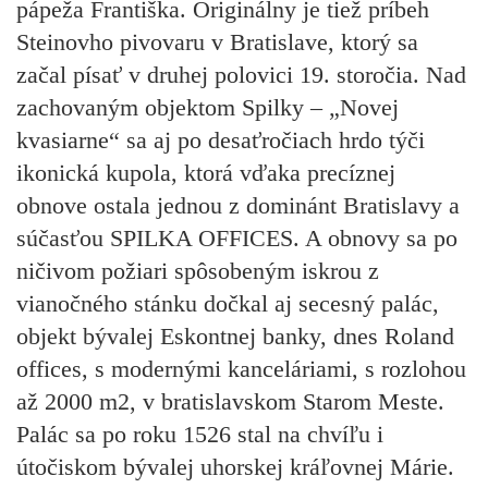
pápeža Františka. Originálny je tiež príbeh
Steinovho pivovaru v Bratislave, ktorý sa
začal písať v druhej polovici 19. storočia. Nad
zachovaným objektom Spilky – „Novej
kvasiarne“ sa aj po desaťročiach hrdo týči
ikonická kupola, ktorá vďaka precíznej
obnove ostala jednou z dominánt Bratislavy a
súčasťou SPILKA OFFICES. A obnovy sa po
ničivom požiari spôsobeným iskrou z
vianočného stánku dočkal aj secesný palác,
objekt bývalej Eskontnej banky, dnes Roland
offices, s modernými kanceláriami, s rozlohou
až 2000 m2, v bratislavskom Starom Meste.
Palác sa po roku 1526 stal na chvíľu i
útočiskom bývalej uhorskej kráľovnej Márie.