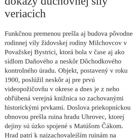
dôkazy duchovnej sily
veriacich
Funkčnou premenou prešla aj budova pôvodne
rodinnej vily židovskej rodiny Milchovcov v
Považskej Bystrici, ktorá bola v čase aj ako
sídlom Daňového a neskôr Dôchodkového
kontrolného úradu. Objekt, postavený v roku
1900, poslúžil neskôr aj pre prvú
videopožičovňu v okrese a dnes je z neho
obľúbená verejná knižnica so zachovanými
historickými prvkami. Doslova priekopníckou
obnovou prešla ruina hradu Uhrovec, ktorej
dejiny sú úzko spojené s Matúšom Čákom.
Hrad patrí k najzachovalejším ruinám na