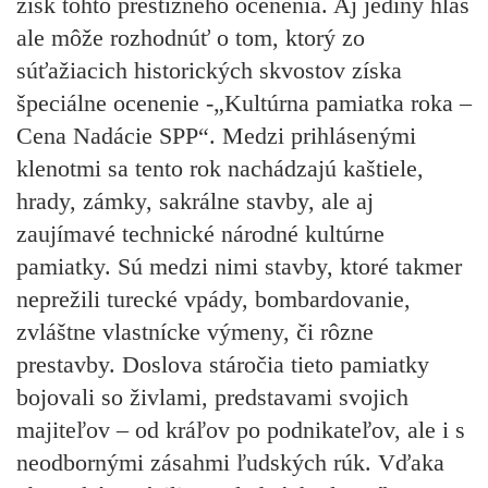
zisk tohto prestížneho ocenenia. Aj jediný hlas
ale môže rozhodnúť o tom, ktorý zo
súťažiacich historických skvostov získa
špeciálne ocenenie -„Kultúrna pamiatka roka –
Cena Nadácie SPP“. Medzi prihlásenými
klenotmi sa tento rok nachádzajú kaštiele,
hrady, zámky, sakrálne stavby, ale aj
zaujímavé technické národné kultúrne
pamiatky. Sú medzi nimi stavby, ktoré takmer
neprežili turecké vpády, bombardovanie,
zvláštne vlastnícke výmeny, či rôzne
prestavby. Doslova stáročia tieto pamiatky
bojovali so živlami, predstavami svojich
majiteľov – od kráľov po podnikateľov, ale i s
neodbornými zásahmi ľudských rúk. Vďaka