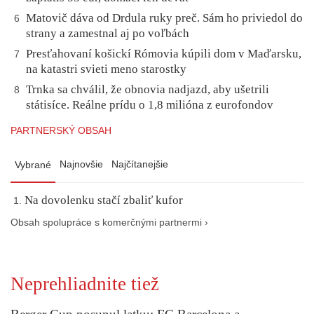
Matovič dáva od Drdula ruky preč. Sám ho priviedol do
6
strany a zamestnal aj po voľbách
Presťahovaní košickí Rómovia kúpili dom v Maďarsku,
7
na katastri svieti meno starostky
Trnka sa chválil, že obnovia nadjazd, aby ušetrili
8
státisíce. Reálne prídu o 1,8 milióna z eurofondov
PARTNERSKÝ OBSAH
Najnovšie
Najčítanejšie
Vybrané
Na dovolenku stačí zbaliť kufor
Obsah spolupráce s komerčnými partnermi ›
Neprehliadnite tiež