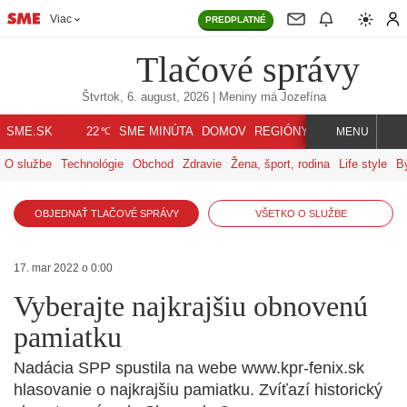
Viac
PREDPLATNÉ
Tlačové správy
Štvrtok, 6. august, 2026
| Meniny má
Jozefína
℃
SME.SK
SME MINÚTA
DOMOV
REGIÓNY
INDEX
SVET
22
MENU
O službe
Technológie
Obchod
Zdravie
Žena, šport, rodina
Life style
B
OBJEDNAŤ TLAČOVÉ SPRÁVY
VŠETKO O SLUŽBE
17. mar 2022 o 0:00
Vyberajte najkrajšiu obnovenú
pamiatku
Nadácia SPP spustila na webe www.kpr-fenix.sk
hlasovanie o najkrajšiu pamiatku. Zvíťazí historický