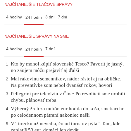
NAJČÍTANEJŠIE TLAČOVÉ SPRÁVY
4 hodiny
3 dni
7 dní
24 hodín
NAJČÍTANEJŠIE SPRÁVY NA SME
4 hodiny
7 dní
24 hodín
Kto by mohol kúpiť slovenské Tesco? Favorit je jasný,
1
no záujem môžu prejaviť aj ďalší
Mal rakovinu semenníkov, nádor rástol aj na obličke.
2
Na preventívke som nebol dvanásť rokov, hovorí
Pellegrini pre televíziu v Číne: Po revolúcii sme urobili
3
chybu, plánovať treba
Výherný žreb za milión eur hodila do koša, smetiari ho
4
po celodennom pátraní nakoniec našli
V Turecku už nevedia, čo od turistov pýtať. Tam, kde
5
zaplatíš 53 eur, domáci len deväť