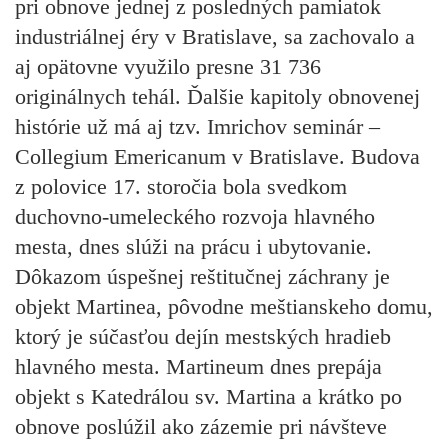
pri obnove jednej z posledných pamiatok
industriálnej éry v Bratislave, sa zachovalo a
aj opätovne využilo presne 31 736
originálnych tehál. Ďalšie kapitoly obnovenej
histórie už má aj tzv. Imrichov seminár –
Collegium Emericanum v Bratislave. Budova
z polovice 17. storočia bola svedkom
duchovno-umeleckého rozvoja hlavného
mesta, dnes slúži na prácu i ubytovanie.
Dôkazom úspešnej reštitučnej záchrany je
objekt Martinea, pôvodne meštianskeho domu,
ktorý je súčasťou dejín mestských hradieb
hlavného mesta. Martineum dnes prepája
objekt s Katedrálou sv. Martina a krátko po
obnove poslúžil ako zázemie pri návšteve