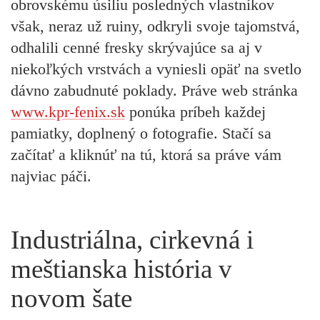
obrovskému úsiliu posledných vlastníkov
však, neraz už ruiny, odkryli svoje tajomstvá,
odhalili cenné fresky skrývajúce sa aj v
niekoľkých vrstvách a vyniesli opäť na svetlo
dávno zabudnuté poklady. Práve web stránka
www.kpr-fenix.sk
ponúka príbeh každej
pamiatky, doplnený o fotografie. Stačí sa
začítať a kliknúť na tú, ktorá sa práve vám
najviac páči.
Industriálna, cirkevná i
meštianska história v
novom šate