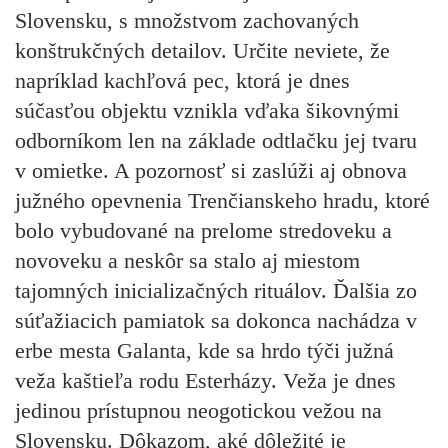
Slovensku, s množstvom zachovaných
konštrukčných detailov. Určite neviete, že
napríklad kachľová pec, ktorá je dnes
súčasťou objektu vznikla vďaka šikovnými
odborníkom len na základe odtlačku jej tvaru
v omietke. A pozornosť si zaslúži aj obnova
južného opevnenia Trenčianskeho hradu, ktoré
bolo vybudované na prelome stredoveku a
novoveku a neskôr sa stalo aj miestom
tajomných inicializačných rituálov. Ďalšia zo
súťažiacich pamiatok sa dokonca nachádza v
erbe mesta Galanta, kde sa hrdo týči južná
veža kaštieľa rodu Esterházy. Veža je dnes
jedinou prístupnou neogotickou vežou na
Slovensku. Dôkazom, aké dôležité je