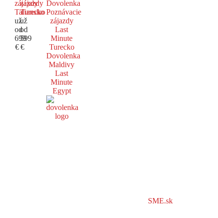
zájazdy
zájazdy
Dovolenka
Taliansko
Turecko
Poznávacie
už
už
zájazdy
od
od
Last
699
599
Minute
€
€
Turecko
Dovolenka
Maldivy
Last
Minute
Egypt
SME.sk