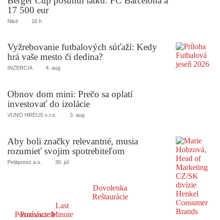
Berger Cup posunul latku: FC Barcelona a
17 500 eur
Niké
16 h
Vyžrebovanie futbalových súťaží: Kedy
hrá vaše mesto či dedina?
INZERCIA
4. aug
Obnov dom mini: Prečo sa oplatí
investovať do izolácie
VUNO HREUS s.r.o.
3. aug
Aby boli značky relevantné, musia
rozumieť svojim spotrebiteľom
Petitpress a.s.
30. júl
Dovolenka
Reštaurácie
Last
Poznávacie
Poznávacie
Minute