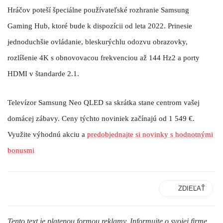
Hráčov poteší špeciálne používateľské rozhranie Samsung
Gaming Hub, ktoré bude k dispozícii od leta 2022. Prinesie
jednoduchšie ovládanie, bleskurýchlu odozvu obrazovky,
rozlíšenie 4K s obnovovacou frekvenciou až 144 Hz2 a porty
HDMI v štandarde 2.1.
Televízor Samsung Neo QLED sa skrátka stane centrom vašej
domácej zábavy. Ceny týchto noviniek začínajú od 1 549 €.
Využite výhodnú akciu a
predobjednajte si novinky s hodnotnými
bonusmi
ZDIEĽAŤ
Tento text je platenou formou reklamy. Informujte o svojej firme