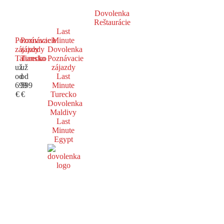
Dovolenka
Reštaurácie
Last
Poznávacie
Poznávacie
Minute
zájazdy
zájazdy
Dovolenka
Taliansko
Turecko
Poznávacie
už
už
zájazdy
od
od
Last
699
599
Minute
€
€
Turecko
Dovolenka
Maldivy
Last
Minute
Egypt