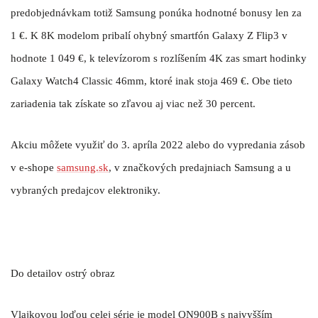
predobjednávkam totiž Samsung ponúka hodnotné bonusy len za
1 €. K 8K modelom pribalí ohybný smartfón Galaxy Z Flip3 v
hodnote 1 049 €, k televízorom s rozlíšením 4K zas smart hodinky
Galaxy Watch4 Classic 46mm, ktoré inak stoja 469 €. Obe tieto
zariadenia tak získate so zľavou aj viac než 30 percent.
Akciu môžete využiť do 3. apríla 2022 alebo do vypredania zásob
v e-shope
samsung.sk
, v značkových predajniach Samsung a u
vybraných predajcov elektroniky.
Do detailov ostrý obraz
Vlajkovou loďou celej série je model QN900B s najvyšším