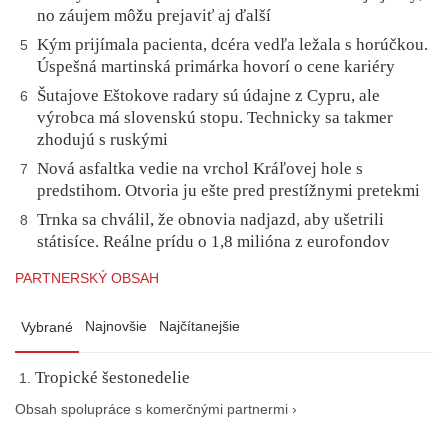
no záujem môžu prejaviť aj ďalší
Kým prijímala pacienta, dcéra vedľa ležala s horúčkou.
5
Úspešná martinská primárka hovorí o cene kariéry
Šutajove Eštokove radary sú údajne z Cypru, ale
6
výrobca má slovenskú stopu. Technicky sa takmer
zhodujú s ruskými
Nová asfaltka vedie na vrchol Kráľovej hole s
7
predstihom. Otvoria ju ešte pred prestížnymi pretekmi
Trnka sa chválil, že obnovia nadjazd, aby ušetrili
8
státisíce. Reálne prídu o 1,8 milióna z eurofondov
PARTNERSKÝ OBSAH
Najnovšie
Najčítanejšie
Vybrané
Tropické šestonedelie
Obsah spolupráce s komerčnými partnermi ›