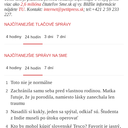
viac ako
2,6 milióna
čitateľov Sme.sk aj vy. Bližšie informácie
nájdete
TU
. Kontakt:
internet@petitpress.sk
; tel:+421 2 59 233
227.
NAJČÍTANEJŠIE TLAČOVÉ SPRÁVY
4 hodiny
3 dni
7 dní
24 hodín
NAJČÍTANEJŠIE SPRÁVY NA SME
4 hodiny
7 dní
24 hodín
Toto nie je normálne
1
Zachránila samu seba pred vlastnou rodinou. Matka
2
ľutuje, že ju porodila, namiesto lásky zanechala len
traumu
Nasadili si kukly, jeden sa spýtal, odkiaľ sú. Študenta
3
z Indie museli po útoku operovať
Kto by mohol kúpiť slovenské Tesco? Favorit je jasný,
4