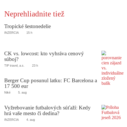
Neprehliadnite tiež
Tropické šestonedelie
INZERCIA
15 h
CK vs. lowcost: kto vyhráva cenový
súboj?
TIP travel, a.s.
23 h
Berger Cup posunul latku: FC Barcelona a
17 500 eur
Niké
5. aug
Vyžrebovanie futbalových súťaží: Kedy
hrá vaše mesto či dedina?
INZERCIA
4. aug