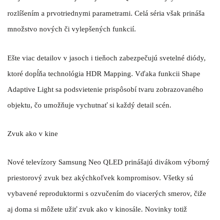
rozlíšením a prvotriednymi parametrami. Celá séria však prináša
množstvo nových či vylepšených funkcií.
Ešte viac detailov v jasoch i tieňoch zabezpečujú svetelné diódy,
ktoré dopĺňa technológia HDR Mapping. Vďaka funkcii Shape
Adaptive Light sa podsvietenie prispôsobí tvaru zobrazovaného
objektu, čo umožňuje vychutnať si každý detail scén.
Zvuk ako v kine
Nové televízory Samsung Neo QLED prinášajú divákom výborný
priestorový zvuk bez akýchkoľvek kompromisov. Všetky sú
vybavené reproduktormi s ozvučením do viacerých smerov, čiže
aj doma si môžete užiť zvuk ako v kinosále. Novinky totiž