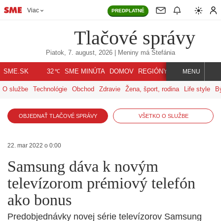
Viac
PREDPLATNÉ
Tlačové správy
Piatok, 7. august, 2026
| Meniny má
Štefánia
℃
SME.SK
SME MINÚTA
DOMOV
REGIÓNY
INDEX
SVET
32
MENU
O službe
Technológie
Obchod
Zdravie
Žena, šport, rodina
Life style
B
OBJEDNAŤ TLAČOVÉ SPRÁVY
VŠETKO O SLUŽBE
22. mar 2022 o 0:00
Samsung dáva k novým
televízorom prémiový telefón
ako bonus
Predobjednávky novej série televízorov Samsung