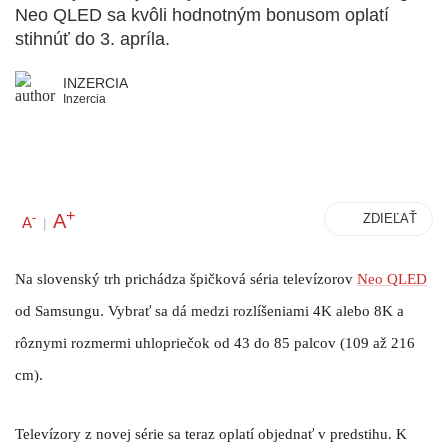
Neo QLED sa kvôli hodnotným bonusom oplatí
stihnúť do 3. apríla.
INZERCIA
Inzercia
+
A
-
ZDIEĽAŤ
A
|
Na slovenský trh prichádza špičková séria televízorov
Neo QLED
od Samsungu. Vybrať sa dá medzi rozlíšeniami 4K alebo 8K a
rôznymi rozmermi uhlopriečok od 43 do 85 palcov (109 až 216
cm).
Televízory z novej série sa teraz oplatí objednať v predstihu. K