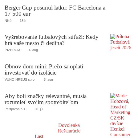
Berger Cup posunul latku: FC Barcelona a
17 500 eur
Niké
18 h
Vyžrebovanie futbalových súťaží: Kedy
hrá vaše mesto či dedina?
INZERCIA
4. aug
Obnov dom mini: Prečo sa oplatí
investovať do izolácie
VUNO HREUS s.r.o.
3. aug
Aby boli značky relevantné, musia
rozumieť svojim spotrebiteľom
Petitpress a.s.
30. júl
Dovolenka
Reštaurácie
Last