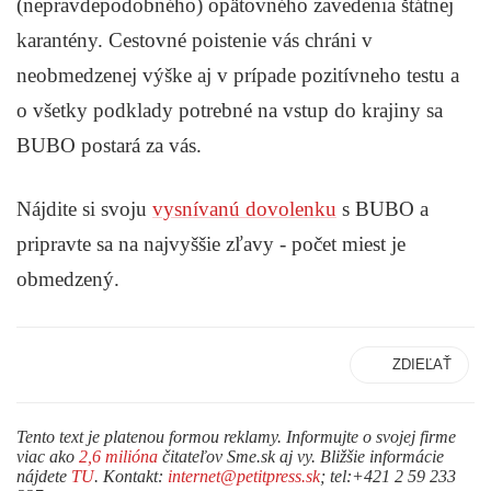
(nepravdepodobného) opätovného zavedenia štátnej
karantény. Cestovné poistenie vás chráni v
neobmedzenej výške aj v prípade pozitívneho testu a
o všetky podklady potrebné na vstup do krajiny sa
BUBO postará za vás.
Nájdite si svoju
vysnívanú dovolenku
s BUBO a
pripravte sa na najvyššie zľavy - počet miest je
obmedzený.
ZDIEĽAŤ
Tento text je platenou formou reklamy. Informujte o svojej firme
viac ako
2,6 milióna
čitateľov Sme.sk aj vy. Bližšie informácie
nájdete
TU
. Kontakt:
internet@petitpress.sk
; tel:+421 2 59 233