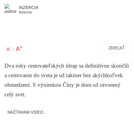
INZERCIA
Inzercia
+
A
-
ZDIEĽAŤ
A
|
Dva roky cestovateľských útrap sa definitívne skončili
a cestovanie do sveta je už takmer bez akýchkoľvek
obmedzení. S výnimkou Číny je dnes už otvorený
celý svet.
NAČÍTAVAM VIDEO...