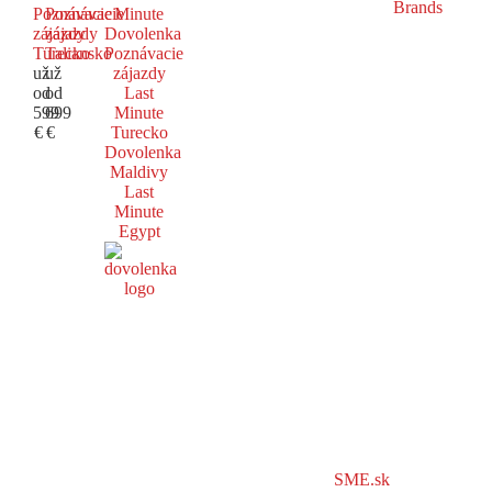
Poznávacie
Poznávacie
Minute
zájazdy
zájazdy
Dovolenka
Turecko
Taliansko
Poznávacie
už
už
zájazdy
od
od
Last
599
699
Minute
€
€
Turecko
Dovolenka
Maldivy
Last
Minute
Egypt
SME.sk