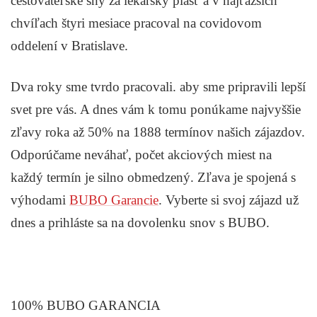
cestovateľské sny za lekársky plášť a v najťažších
chvíľach štyri mesiace pracoval na covidovom
oddelení v Bratislave.
Dva roky sme tvrdo pracovali. aby sme pripravili lepší
svet pre vás. A dnes vám k tomu ponúkame najvyššie
zľavy roka až 50% na 1888 termínov našich zájazdov.
Odporúčame neváhať, počet akciových miest na
každý termín je silno obmedzený. Zľava je spojená s
výhodami
BUBO Garancie
. Vyberte si svoj zájazd už
dnes a prihláste sa na dovolenku snov s BUBO.
100% BUBO GARANCIA