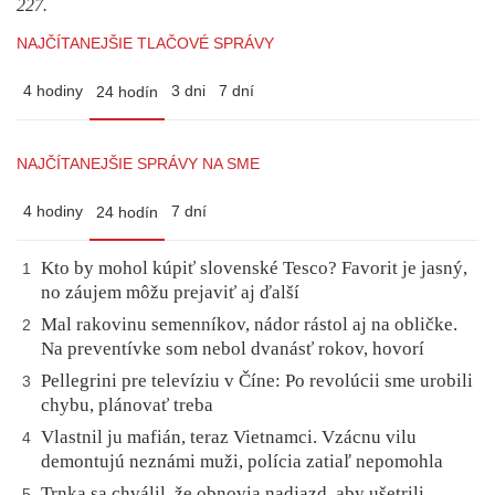
227.
NAJČÍTANEJŠIE TLAČOVÉ SPRÁVY
4 hodiny
3 dni
7 dní
24 hodín
NAJČÍTANEJŠIE SPRÁVY NA SME
4 hodiny
7 dní
24 hodín
Kto by mohol kúpiť slovenské Tesco? Favorit je jasný,
1
no záujem môžu prejaviť aj ďalší
Mal rakovinu semenníkov, nádor rástol aj na obličke.
2
Na preventívke som nebol dvanásť rokov, hovorí
Pellegrini pre televíziu v Číne: Po revolúcii sme urobili
3
chybu, plánovať treba
Vlastnil ju mafián, teraz Vietnamci. Vzácnu vilu
4
demontujú neznámi muži, polícia zatiaľ nepomohla
Trnka sa chválil, že obnovia nadjazd, aby ušetrili
5