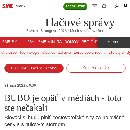
Viac
PREDPLATNÉ
Tlačové správy
Štvrtok, 6. august, 2026
| Meniny má
Jozefína
℃
SME.SK
SME MINÚTA
DOMOV
REGIÓNY
INDEX
SVET
26
MENU
O službe
Technológie
Obchod
Zdravie
Žena, šport, rodina
Life style
B
OBJEDNAŤ TLAČOVÉ SPRÁVY
VŠETKO O SLUŽBE
31. mar 2022 o 0:00
BUBO je opäť v médiách - toto
ste nečakali
Slováci si budú plniť cestovateľské sny za polovičné
ceny a s nulovým stornom.