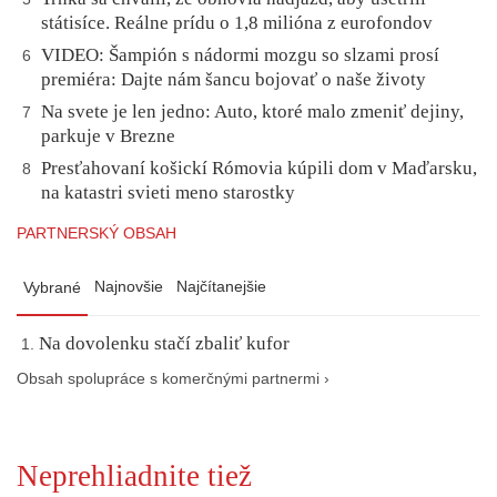
státisíce. Reálne prídu o 1,8 milióna z eurofondov
VIDEO: Šampión s nádormi mozgu so slzami prosí
6
premiéra: Dajte nám šancu bojovať o naše životy
Na svete je len jedno: Auto, ktoré malo zmeniť dejiny,
7
parkuje v Brezne
Presťahovaní košickí Rómovia kúpili dom v Maďarsku,
8
na katastri svieti meno starostky
PARTNERSKÝ OBSAH
Najnovšie
Najčítanejšie
Vybrané
Na dovolenku stačí zbaliť kufor
Obsah spolupráce s komerčnými partnermi ›
Neprehliadnite tiež