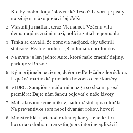
Kto by mohol kúpiť slovenské Tesco? Favorit je jasný,
1
no záujem môžu prejaviť aj ďalší
Vlastnil ju mafián, teraz Vietnamci. Vzácnu vilu
2
demontujú neznámi muži, polícia zatiaľ nepomohla
Trnka sa chválil, že obnovia nadjazd, aby ušetrili
3
státisíce. Reálne prídu o 1,8 milióna z eurofondov
Na svete je len jedno: Auto, ktoré malo zmeniť dejiny,
4
parkuje v Brezne
Kým prijímala pacienta, dcéra vedľa ležala s horúčkou.
5
Úspešná martinská primárka hovorí o cene kariéry
VIDEO: Šampión s nádormi mozgu so slzami prosí
6
premiéra: Dajte nám šancu bojovať o naše životy
Mal rakovinu semenníkov, nádor rástol aj na obličke.
7
Na preventívke som nebol dvanásť rokov, hovorí
Minister hlási príchod rodinnej karty. Jeho kritici
8
hovoria o drahom marketingu a cintoríne aplikácií