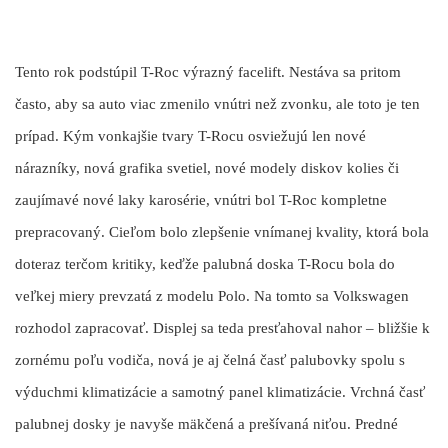
Tento rok podstúpil T-Roc výrazný facelift. Nestáva sa pritom
často, aby sa auto viac zmenilo vnútri než zvonku, ale toto je ten
prípad. Kým vonkajšie tvary T-Rocu osviežujú len nové
nárazníky, nová grafika svetiel, nové modely diskov kolies či
zaujímavé nové laky karosérie, vnútri bol T-Roc kompletne
prepracovaný. Cieľom bolo zlepšenie vnímanej kvality, ktorá bola
doteraz terčom kritiky, keďže palubná doska T-Rocu bola do
veľkej miery prevzatá z modelu Polo. Na tomto sa Volkswagen
rozhodol zapracovať. Displej sa teda presťahoval nahor – bližšie k
zornému poľu vodiča, nová je aj čelná časť palubovky spolu s
výduchmi klimatizácie a samotný panel klimatizácie. Vrchná časť
palubnej dosky je navyše mäkčená a prešívaná niťou. Predné