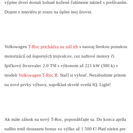
výplne dverí dostali bohaté kožené čalúnenie taktiež s prešívaním.
Dojem z interiéru je zrazu na úplne inej úrovni.
Volkswagen
T-Roc prichádza na náš trh
s naozaj širokou ponukou
motorizácií od úsporných trojvalcov, cez naftové motory či
špičkový štvorvalec 2.0 TSI s výkonom až 221 kW (300 k) v
modeli
Volkswagen T-Roc R
.
Stačí si vybrať. Nezabudnite pritom
na nové prvky výbavy, napríklad skvelé svetlá IQ. Light!
Ak máte zálusk na nový T-Roc, poponáhľajte sa. Do konca apríla
naňho totiž dostanete bonus vo výške až 1 500 €! Platí nielen pre