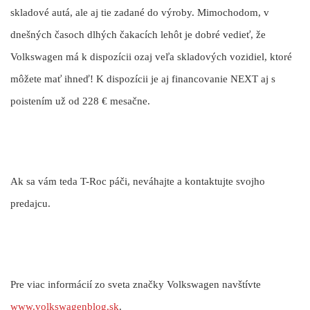
skladové autá, ale aj tie zadané do výroby. Mimochodom, v
dnešných časoch dlhých čakacích lehôt je dobré vedieť, že
Volkswagen má k dispozícii ozaj veľa skladových vozidiel, ktoré
môžete mať ihneď! K dispozícii je aj financovanie NEXT aj s
poistením už od 228 € mesačne.
Ak sa vám teda T-Roc páči, neváhajte a kontaktujte svojho
predajcu.
Pre viac informácií zo sveta značky Volkswagen navštívte
www.volkswagenblog.sk
.