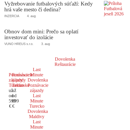
Vyžrebovanie futbalových súťaží: Kedy
hrá vaše mesto či dedina?
INZERCIA
4. aug
Obnov dom mini: Prečo sa oplatí
investovať do izolácie
VUNO HREUS s.r.o.
3. aug
Dovolenka
Reštaurácie
Last
Poznávacie
Poznávacie
Minute
zájazdy
zájazdy
Dovolenka
Turecko
Taliansko
Poznávacie
už
už
zájazdy
od
od
Last
599
699
Minute
€
€
Turecko
Dovolenka
Maldivy
Last
Minute