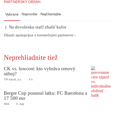
PARTNERSKÝ OBSAH
Najnovšie
Najčítanejšie
Vybrané
Na dovolenku stačí zbaliť kufor
Obsah spolupráce s komerčnými partnermi ›
Neprehliadnite tiež
CK vs. lowcost: kto vyhráva cenový
súboj?
TIP travel, a.s.
4 h
Berger Cup posunul latku: FC Barcelona a
17 500 eur
Niké
5. aug