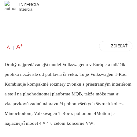
INZERCIA
Inzercia
+
A
-
ZDIEĽAŤ
A
|
Druhý najpredávanejší model Volkswagenu v Európe a miláčik
publika nezávisle od pohlavia či veku. To je Volkswagen T-Roc.
Kombinuje kompaktné rozmery zvonku s priestranným interiérom
a stojí na plnohodnotnej platforme MQB, takže môže mať aj
viacprvkovú zadnú nápravu či pohon všetkých štyroch kolies.
Mimochodom, Volkswagen T-Roc s pohonom 4Motion je
najlacnejší model 4 × 4 v celom koncerne VW!