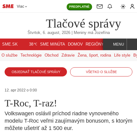
Viac
PREDPLATNÉ
Tlačové správy
Štvrtok, 6. august, 2026
| Meniny má
Jozefína
℃
SME.SK
SME MINÚTA
DOMOV
REGIÓNY
INDEX
SVET
38
MENU
O službe
Technológie
Obchod
Zdravie
Žena, šport, rodina
Life style
B
OBJEDNAŤ TLAČOVÉ SPRÁVY
VŠETKO O SLUŽBE
12. apr 2022 o 0:00
T-Roc, T-raz!
Volkswagen oslávil príchod riadne vynoveného
modelu T-Roc veľmi zaujímavým bonusom, s ktorým
môžete ušetriť až 1 500 eur.