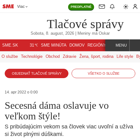
Viac
PREDPLATNÉ
Tlačové správy
Sobota, 8. august, 2026
| Meniny má
Oskar
℃
SME.SK
SME MINÚTA
DOMOV
REGIÓNY
INDEX
SVET
31
MENU
O službe
Technológie
Obchod
Zdravie
Žena, šport, rodina
Life style
B
OBJEDNAŤ TLAČOVÉ SPRÁVY
VŠETKO O SLUŽBE
14. apr 2022 o 0:00
Secesná dáma oslavuje vo
veľkom štýle!
S pribúdajúcim vekom sa človek viac uvoľní a užíva
si život plnými dúškami.