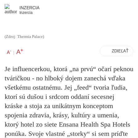
INZERCIA
Inzercia
(Zdroj: Thermia Palace)
+
A
-
ZDIEĽAŤ
A
|
Je influencerkou, ktorá „na prvú“ očarí peknou
tváričkou - no hlboký dojem zanechá vďaka
všetkému ostatnému. Jej „feed“ tvoria ľudia,
ktorí sú dušou i srdcom oddaní secesnej
kráske a stoja za unikátnym konceptom
spojenia zdravia, krásy, kultúry a umenia,
ktorý hotel zo siete Ensana Health Spa Hotels
ponúka. Svoje vlastné „storky“ si sem príďte