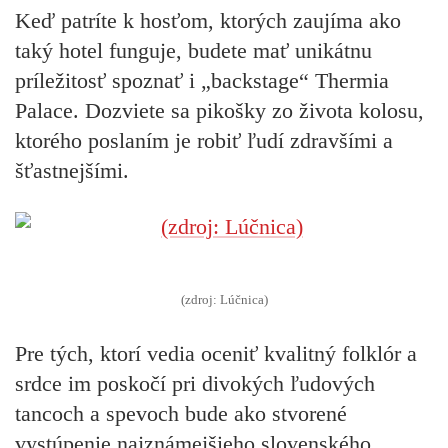
Keď patríte k hosťom, ktorých zaujíma ako
taký hotel funguje, budete mať unikátnu
príležitosť spoznať i „backstage“ Thermia
Palace. Dozviete sa pikošky zo života kolosu,
ktorého poslaním je robiť ľudí zdravšími a
šťastnejšími.
(zdroj: Lúčnica)
Pre tých, ktorí vedia oceniť kvalitný folklór a
srdce im poskočí pri divokých ľudových
tancoch a spevoch bude ako stvorené
vystúpenie najznámejšieho slovenského