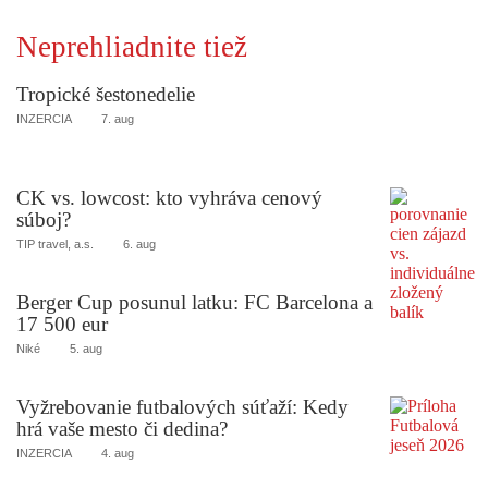
Neprehliadnite tiež
Tropické šestonedelie
INZERCIA
7. aug
CK vs. lowcost: kto vyhráva cenový
súboj?
TIP travel, a.s.
6. aug
Berger Cup posunul latku: FC Barcelona a
17 500 eur
Niké
5. aug
Vyžrebovanie futbalových súťaží: Kedy
hrá vaše mesto či dedina?
INZERCIA
4. aug