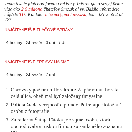
Tento text je platenou formou reklamy. Informujte o svojej firme
viac ako
2,6 milióna
čitateľov Sme.sk aj vy. Bližšie informácie
nájdete
TU
. Kontakt:
internet@petitpress.sk
; tel:+421 2 59 233
227.
NAJČÍTANEJŠIE TLAČOVÉ SPRÁVY
4 hodiny
3 dni
7 dní
24 hodín
NAJČÍTANEJŠIE SPRÁVY NA SME
4 hodiny
7 dní
24 hodín
Obrovský požiar na Horehroní: Za pár minút horela
1
celá ulica, oheň mal byť založený úmyselne
Polícia žiada verejnosť o pomoc. Potrebuje stotožniť
2
osobu z fotografie
Za radarmi Šutaja Eštoka je zrejme osoba, ktorá
3
obchodovala s ruskou firmou zo sankčného zoznamu