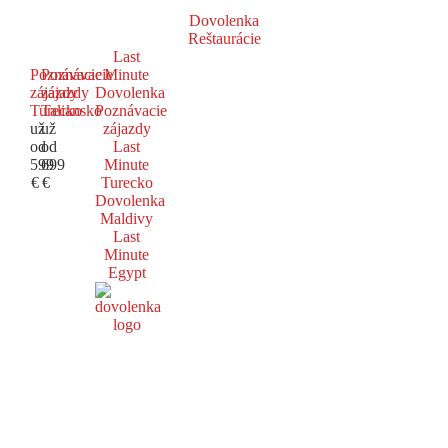
Dovolenka
Reštaurácie
Last
Poznávacie
Poznávacie
Minute
zájazdy
zájazdy
Dovolenka
Turecko
Taliansko
Poznávacie
už
už
zájazdy
od
od
Last
599
699
Minute
€
€
Turecko
Dovolenka
Maldivy
Last
Minute
Egypt