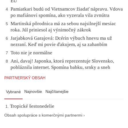
EÚ
Pamiatkari budú od Vietnamcov žiadať nápravu. Vdova
4
po mafiánovi spomína, ako vyzerala vila zvnútra
Martinská pôrodnica má za sebou najsilnejší mesiac
5
roka. Júl priniesol aj výnimočný zákrok
Jarjabková Garajová: Dcérin výbuch hnevu ma už
6
nezraní. Keď mi povie ďakujem, aj sa zahanbím
Toto nie je normálne
7
Ani, davaj! Japonka, ktorá reprezentuje Slovensko,
8
pobláznila internet. Spomína babku, srnky a sneh
PARTNERSKÝ OBSAH
Najnovšie
Najčítanejšie
Vybrané
Tropické šestonedelie
Obsah spolupráce s komerčnými partnermi ›