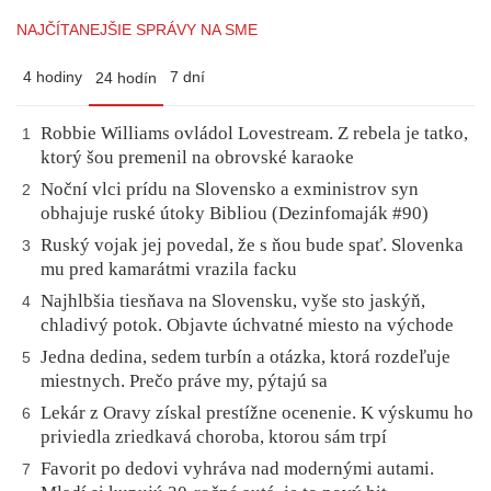
NAJČÍTANEJŠIE SPRÁVY NA SME
4 hodiny
7 dní
24 hodín
Robbie Williams ovládol Lovestream. Z rebela je tatko,
1
ktorý šou premenil na obrovské karaoke
Noční vlci prídu na Slovensko a exministrov syn
2
obhajuje ruské útoky Bibliou (Dezinfomaják #90)
Ruský vojak jej povedal, že s ňou bude spať. Slovenka
3
mu pred kamarátmi vrazila facku
Najhlbšia tiesňava na Slovensku, vyše sto jaskýň,
4
chladivý potok. Objavte úchvatné miesto na východe
Jedna dedina, sedem turbín a otázka, ktorá rozdeľuje
5
miestnych. Prečo práve my, pýtajú sa
Lekár z Oravy získal prestížne ocenenie. K výskumu ho
6
priviedla zriedkavá choroba, ktorou sám trpí
Favorit po dedovi vyhráva nad modernými autami.
7