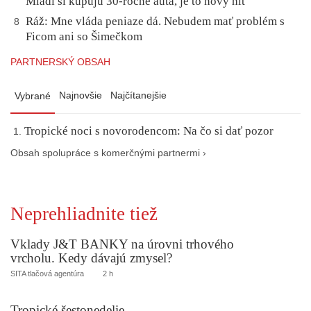
Mladí si kupujú 30-ročné autá, je to nový hit
Ráž: Mne vláda peniaze dá. Nebudem mať problém s
8
Ficom ani so Šimečkom
PARTNERSKÝ OBSAH
Najnovšie
Najčítanejšie
Vybrané
Tropické noci s novorodencom: Na čo si dať pozor
Obsah spolupráce s komerčnými partnermi ›
Neprehliadnite tiež
Vklady J&T BANKY na úrovni trhového
vrcholu. Kedy dávajú zmysel?
SITA tlačová agentúra
2 h
Tropické šestonedelie