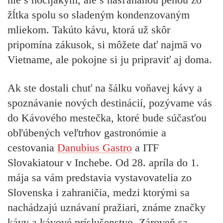
žĺtka spolu so sladeným kondenzovaným
mliekom. Takúto kávu, ktorá už skôr
pripomína zákusok, si môžete dať najmä vo
Vietname, ale pokojne si ju pripraviť aj doma.
Ak ste dostali chuť na šálku voňavej kávy a
spoznávanie nových destinácií, pozývame vás
do
Kávového mestečka, ktoré bude súčasťou
obľúbených veľtrhov gastronómie a
cestovania
Danubius Gastro
a ITF
Slovakiatour v Inchebe. Od 28. apríla do 1.
mája
sa vám predstavia vystavovatelia zo
Slovenska i zahraničia, medzi ktorými sa
nachádzajú uznávaní pražiari, známe značky
kávy a kávové príslušenstvo. Zároveň sa