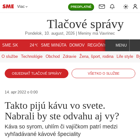
Viac
PREDPLATNÉ
Tlačové správy
Pondelok, 10. august, 2026
| Meniny má
Vavrinec
℃
SME.SK
SME MINÚTA
DOMOV
REGIÓNY
INDEX
SVET
24
MENU
O službe
Technológie
Obchod
Zdravie
Žena, šport, rodina
Life style
B
OBJEDNAŤ TLAČOVÉ SPRÁVY
VŠETKO O SLUŽBE
14. apr 2022 o 0:00
Takto pijú kávu vo svete.
Nabrali by ste odvahu aj vy?
Káva so syrom, uhlím či vajíčkom patrí medzi
vyhľadávané kávové špeciality