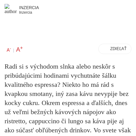
INZERCIA
Inzercia
+
A
-
ZDIEĽAŤ
A
|
Radi si s východom slnka alebo neskôr s
pribúdajúcimi hodinami vychutnáte šálku
kvalitného espressa? Niekto ho má rád s
kvapkou smotany, iný zasa kávu nevypije bez
kocky cukru. Okrem espressa a ďalších, dnes
už veľmi bežných kávových nápojov ako
ristretto, cappuccino či lungo sa káva pije aj
ako súčasť obľúbených drinkov. Vo svete však