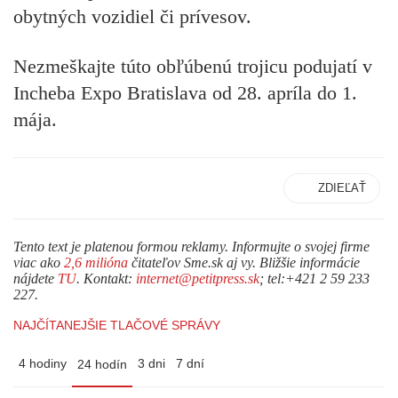
obytných vozidiel či prívesov.
Nezmeškajte túto obľúbenú trojicu podujatí v
Incheba Expo Bratislava od 28. apríla do 1.
mája.
ZDIEĽAŤ
Tento text je platenou formou reklamy. Informujte o svojej firme
viac ako
2,6 milióna
čitateľov Sme.sk aj vy. Bližšie informácie
nájdete
TU
. Kontakt:
internet@petitpress.sk
; tel:+421 2 59 233
227.
NAJČÍTANEJŠIE TLAČOVÉ SPRÁVY
4 hodiny
3 dni
7 dní
24 hodín