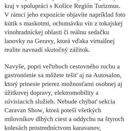
kraj v spolupráci s Košice Región Turizmus
.
V rámci jeho expozície objavíte napríklad foto
kútik s maskotmi, ochutnávku vín z tokajskej
vinohradníckej oblasti či reálnu sedačku
lanovky na Geravy, ktorá vďaka virtuálnej
realite navnadí skutočný zážitok.
Navyše, popri veľtrhoch cestovného ruchu a
gastronómie sa môžete tešiť aj na Autosalon,
ktorý prinesie prierez možnosťami osobnej aj
úžitkovej dopravy, elektromobility a
súvisiacich služieb.
Nebude chýbať sekcia
Caravan Show
, ktorá poteší všetkých
milovníkov dlhých ciest a oddychu na štyroch
kolesách prostredníctvom karavanov,