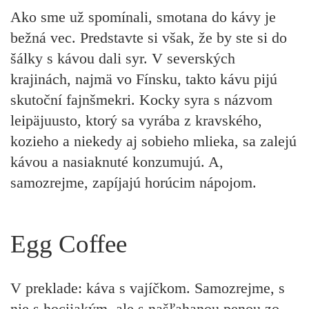
Ako sme už spomínali, smotana do kávy je
bežná vec. Predstavte si však, že by ste si do
šálky s kávou dali syr. V severských
krajinách, najmä vo Fínsku, takto kávu pijú
skutoční fajnšmekri. Kocky syra s názvom
leipäjuusto, ktorý sa vyrába z kravského,
kozieho a niekedy aj sobieho mlieka, sa zalejú
kávou a nasiaknuté konzumujú. A,
samozrejme, zapíjajú horúcim nápojom.
Egg Coffee
V preklade: káva s vajíčkom. Samozrejme, s
nie s hocijakým, ale s našľahanou penou zo