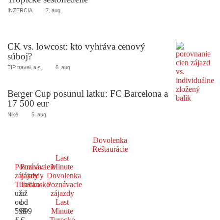
INZERCIA
7. aug
CK vs. lowcost: kto vyhráva cenový
súboj?
TIP travel, a.s.
6. aug
Berger Cup posunul latku: FC Barcelona a
17 500 eur
Niké
5. aug
Dovolenka
Reštaurácie
Last
Poznávacie
Poznávacie
Minute
zájazdy
zájazdy
Dovolenka
Turecko
Taliansko
Poznávacie
už
už
zájazdy
od
od
Last
599
699
Minute
€
€
Turecko