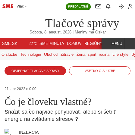
Viac
PREDPLATNÉ
Tlačové správy
Sobota, 8. august, 2026
| Meniny má
Oskar
℃
SME.SK
SME MINÚTA
DOMOV
REGIÓNY
INDEX
SVET
22
MENU
O službe
Technológie
Obchod
Zdravie
Žena, šport, rodina
Life style
B
OBJEDNAŤ TLAČOVÉ SPRÁVY
VŠETKO O SLUŽBE
21. apr 2022 o 0:00
Čo je človeku vlastné?
Snažiť sa čo najviac pohybovať, alebo si šetriť
energiu na zvládanie stresov ?
INZERCIA