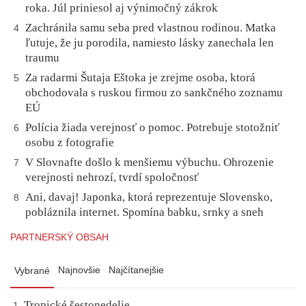
roka. Júl priniesol aj výnimočný zákrok
Zachránila samu seba pred vlastnou rodinou. Matka
4
ľutuje, že ju porodila, namiesto lásky zanechala len
traumu
Za radarmi Šutaja Eštoka je zrejme osoba, ktorá
5
obchodovala s ruskou firmou zo sankčného zoznamu
EÚ
Polícia žiada verejnosť o pomoc. Potrebuje stotožniť
6
osobu z fotografie
V Slovnafte došlo k menšiemu výbuchu. Ohrozenie
7
verejnosti nehrozí, tvrdí spoločnosť
Ani, davaj! Japonka, ktorá reprezentuje Slovensko,
8
pobláznila internet. Spomína babku, srnky a sneh
PARTNERSKÝ OBSAH
Najnovšie
Najčítanejšie
Vybrané
Tropické šestonedelie