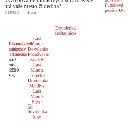
Vyžrebovanie futbalových súťaží: Kedy
hrá vaše mesto či dedina?
INZERCIA
4. aug
Dovolenka
Reštaurácie
Last
Poznávacie
Poznávacie
Minute
zájazdy
zájazdy
Dovolenka
Taliansko
Turecko
Poznávacie
už
už
zájazdy
od
od
Last
699
599
Minute
€
€
Turecko
Dovolenka
Maldivy
Last
Minute
Egypt