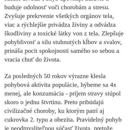
buduje odolnosť voči chorobám a stresu.
Zvyšuje prekrvenie všetkých orgánov tela,
viac a rýchlejšie privádza živiny a odvádza
škodliviny a toxické látky von z tela. Zlepšuje
pohyblivosť a silu stuhnutých kĺbov a svalov,
prináša pocit spokojnosti samého so sebou a
vracia chuť do života.
Za posledných 50 rokov výrazne klesla
pohybová aktivita populácie, hýbeme sa 4x
menej, ale konzumácia - príjem stravy stúpol
skoro o jednu štvrtinu. Preto pribúdajú
civilizačné choroby, ku ktorým patrí aj
cukrovka 2. typu a obezita. Pravidelný pohyb
je neodmysliteľnou súčasť života, pretože