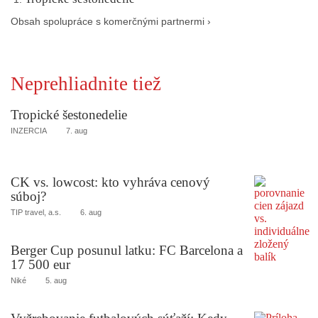
Obsah spolupráce s komerčnými partnermi ›
Neprehliadnite tiež
Tropické šestonedelie
INZERCIA
7. aug
CK vs. lowcost: kto vyhráva cenový
súboj?
TIP travel, a.s.
6. aug
Berger Cup posunul latku: FC Barcelona a
17 500 eur
Niké
5. aug