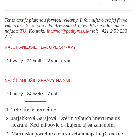
Tento text je platenou formou reklamy. Informujte o svojej firme
viac ako
2,6 milióna
čitateľov Sme.sk aj vy. Bližšie informácie
nájdete
TU
. Kontakt:
internet@petitpress.sk
; tel:+421 2 59 233
227.
NAJČÍTANEJŠIE TLAČOVÉ SPRÁVY
4 hodiny
3 dni
7 dní
24 hodín
NAJČÍTANEJŠIE SPRÁVY NA SME
4 hodiny
7 dní
24 hodín
Toto nie je normálne
1
Jarjabková Garajová: Dcérin výbuch hnevu ma už
2
nezraní. Keď mi povie ďakujem, aj sa zahanbím
Martinská pôrodnica má za sebou najsilnejší mesiac
3