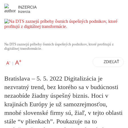
INZERCIA
Inzercia
Na DTS zaznejú príbehy ôsmich úspešných podnikov, ktoré profitujú z
digitálnej transformácie.
+
A
-
ZDIEĽAŤ
A
|
Bratislava – 5. 5. 2022 Digitalizácia je
nezvratný trend, bez ktorého sa v budúcnosti
nezaobíde žiadny úspešný biznis. Hoci v
krajinách Európy je už samozrejmosťou,
mnohé slovenské firmy sú, žiaľ, v tejto oblasti
stále “v plienkach”. Poukazuje na to