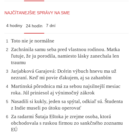
NAJČÍTANEJŠIE SPRÁVY NA SME
4 hodiny
7 dní
24 hodín
Toto nie je normálne
1
Zachránila samu seba pred vlastnou rodinou. Matka
2
ľutuje, že ju porodila, namiesto lásky zanechala len
traumu
Jarjabková Garajová: Dcérin výbuch hnevu ma už
3
nezraní. Keď mi povie ďakujem, aj sa zahanbím
Martinská pôrodnica má za sebou najsilnejší mesiac
4
roka. Júl priniesol aj výnimočný zákrok
Nasadili si kukly, jeden sa spýtal, odkiaľ sú. Študenta
5
z Indie museli po útoku operovať
Za radarmi Šutaja Eštoka je zrejme osoba, ktorá
6
obchodovala s ruskou firmou zo sankčného zoznamu
EÚ