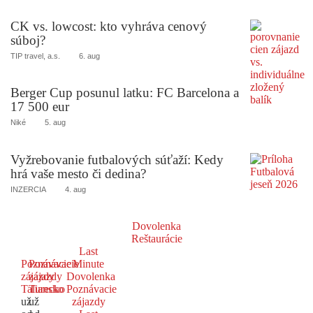
CK vs. lowcost: kto vyhráva cenový
súboj?
TIP travel, a.s.
6. aug
Berger Cup posunul latku: FC Barcelona a
17 500 eur
Niké
5. aug
Vyžrebovanie futbalových súťaží: Kedy
hrá vaše mesto či dedina?
INZERCIA
4. aug
Dovolenka
Reštaurácie
Last
Poznávacie
Poznávacie
Minute
zájazdy
zájazdy
Dovolenka
Taliansko
Turecko
Poznávacie
už
už
zájazdy