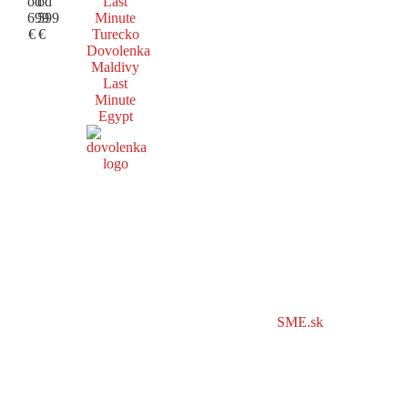
od
od
Last
699
599
Minute
€
€
Turecko
Dovolenka
Maldivy
Last
Minute
Egypt
SME.sk