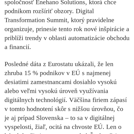
spoločnosť Enehano Solutions, ktorá chce
podnikom rozšíriť obzory. Digital
Transformation Summit, ktorý pravidelne
organizuje, prinesie tento rok nové inšpirácie a
priblíži trendy v oblasti automatizácie obchodu
a financií.
Posledné dáta z Eurostatu ukázali, že len
zhruba 15 % podnikov v EÚ s najmenej
desiatimi zamestnancami dosiahlo vysokú
alebo veľmi vysokú úroveň využívania
digitálnych technológií. Väčšina firiem zápasí
v tomto hodnotení skôr s nižšou úrovňou, čo
je aj prípad Slovenska – to sa v digitálnej
vyspelosti, žiaľ, ocitá na chvoste EÚ. Len o