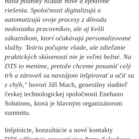
nútia podniky hľadať nové a efektívne
riešenia. Spoločnosti digitalizujú a
automatizujú svoje procesy z dôvodu
nedostatku pracovníkov, ale aj kvôli
zákazníkom, ktorí očakávajú personalizované
služby. Teóriu počujete všade, ale zdieľanie
praktických skúseností nie je veľmi bežné. Na
DTS to meníme, pretože chceme posunúť celý
trh a zároveň sa navzájom inšpirovať a učiť sa
z chýb,"
hovorí Jiří Mach, generálny riaditeľ
českej technologickej spoločnosti Enehano
Solutions, ktorá je hlavným organizátorom
summitu.
Inšpirácie, konzultácie a nové kontakty