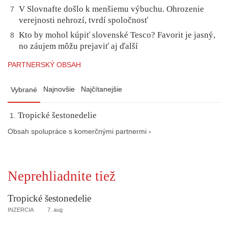
V Slovnafte došlo k menšiemu výbuchu. Ohrozenie
7
verejnosti nehrozí, tvrdí spoločnosť
Kto by mohol kúpiť slovenské Tesco? Favorit je jasný,
8
no záujem môžu prejaviť aj ďalší
PARTNERSKÝ OBSAH
Najnovšie
Najčítanejšie
Vybrané
Tropické šestonedelie
Obsah spolupráce s komerčnými partnermi ›
Neprehliadnite tiež
Tropické šestonedelie
INZERCIA
7. aug