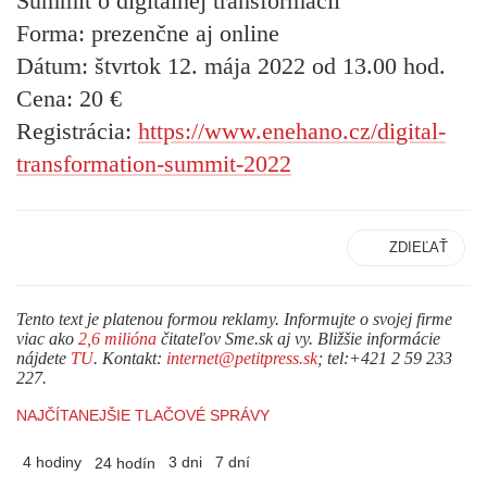
Summit o digitálnej transformácii
Forma: prezenčne aj online
Dátum: štvrtok 12. mája 2022 od 13.00 hod.
Cena: 20 €
Registrácia:
https://www.enehano.cz/digital-
transformation-summit-2022
ZDIEĽAŤ
Tento text je platenou formou reklamy. Informujte o svojej firme
viac ako
2,6 milióna
čitateľov Sme.sk aj vy. Bližšie informácie
nájdete
TU
. Kontakt:
internet@petitpress.sk
; tel:+421 2 59 233
227.
NAJČÍTANEJŠIE TLAČOVÉ SPRÁVY
4 hodiny
3 dni
7 dní
24 hodín