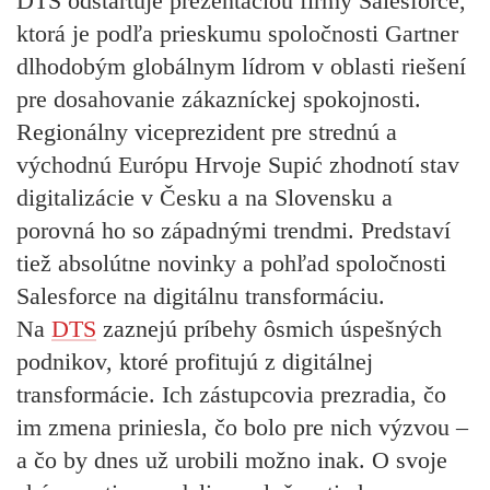
DTS odštartuje prezentáciou firmy Salesforce,
ktorá je podľa prieskumu spoločnosti Gartner
dlhodobým globálnym lídrom v oblasti riešení
pre dosahovanie zákazníckej spokojnosti.
Regionálny viceprezident pre strednú a
východnú Európu Hrvoje Supić zhodnotí stav
digitalizácie v Česku a na Slovensku a
porovná ho so západnými trendmi. Predstaví
tiež absolútne novinky a pohľad spoločnosti
Salesforce na digitálnu transformáciu.
Na
DTS
zaznejú príbehy ôsmich úspešných
podnikov, ktoré profitujú z digitálnej
transformácie. Ich zástupcovia prezradia, čo
im zmena priniesla, čo bolo pre nich výzvou –
a čo by dnes už urobili možno inak. O svoje