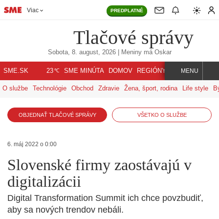
Viac
PREDPLATNÉ
Tlačové správy
Sobota, 8. august, 2026
| Meniny má
Oskar
℃
SME.SK
SME MINÚTA
DOMOV
REGIÓNY
INDEX
SVET
23
MENU
O službe
Technológie
Obchod
Zdravie
Žena, šport, rodina
Life style
B
OBJEDNAŤ TLAČOVÉ SPRÁVY
VŠETKO O SLUŽBE
6. máj 2022 o 0:00
Slovenské firmy zaostávajú v
digitalizácii
Digital Transformation Summit ich chce povzbudiť,
aby sa nových trendov nebáli.