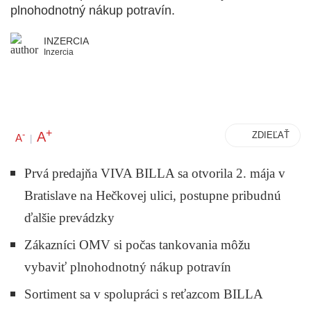
plnohodnotný nákup potravín.
INZERCIA
Inzercia
+
A
-
ZDIEĽAŤ
A
|
Prvá predajňa VIVA BILLA sa otvorila 2. mája v
Bratislave na Hečkovej ulici, postupne pribudnú
ďalšie prevádzky
Zákazníci OMV si počas tankovania môžu
vybaviť plnohodnotný nákup potravín
Sortiment sa v spolupráci s reťazcom BILLA