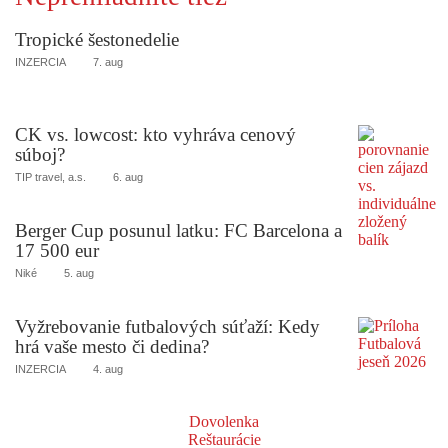
Tropické šestonedelie
INZERCIA
7. aug
CK vs. lowcost: kto vyhráva cenový
súboj?
TIP travel, a.s.
6. aug
Berger Cup posunul latku: FC Barcelona a
17 500 eur
Niké
5. aug
Vyžrebovanie futbalových súťaží: Kedy
hrá vaše mesto či dedina?
INZERCIA
4. aug
Dovolenka
Reštaurácie