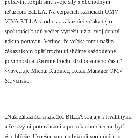
potravín, spojili sme svoje sily s obchodným
reťazcom BILLA. Na čerpacích staniciach OMV
VIVA BILLA si odteraz zákazníci vďaka tejto
spolupráci budú vedieť vyriešiť už aj svoj denný
nákup potravín. Veríme, že vďaka tomu našim
zákazníkom opäť trochu uľahčíme každodenné
povinnosti a ušetríme trochu drahocenného času,“
vysvetľuje Michal Kubinec, Retail Manager OMV
Slovensko.
„Naši zákazníci si značku BILLA spájajú s kvalitnými
a čerstvými potravinami a preto k nim chceme byť
ešte bližšie. Úspešne sme nadviazali spoluprácu s