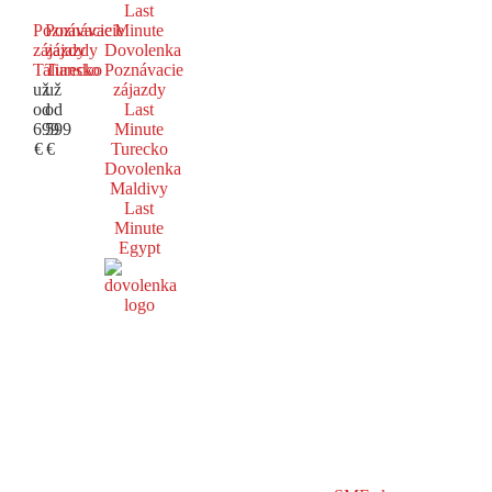
Last
Poznávacie
Poznávacie
Minute
zájazdy
zájazdy
Dovolenka
Taliansko
Turecko
Poznávacie
už
už
zájazdy
od
od
Last
699
599
Minute
€
€
Turecko
Dovolenka
Maldivy
Last
Minute
Egypt