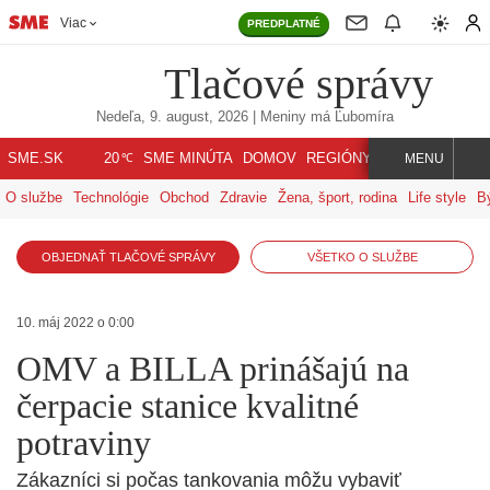
Viac
PREDPLATNÉ
Tlačové správy
Nedeľa, 9. august, 2026
| Meniny má
Ľubomíra
℃
SME.SK
SME MINÚTA
DOMOV
REGIÓNY
INDEX
SVET
20
MENU
O službe
Technológie
Obchod
Zdravie
Žena, šport, rodina
Life style
B
OBJEDNAŤ TLAČOVÉ SPRÁVY
VŠETKO O SLUŽBE
10. máj 2022 o 0:00
OMV a BILLA prinášajú na
čerpacie stanice kvalitné
potraviny
Zákazníci si počas tankovania môžu vybaviť