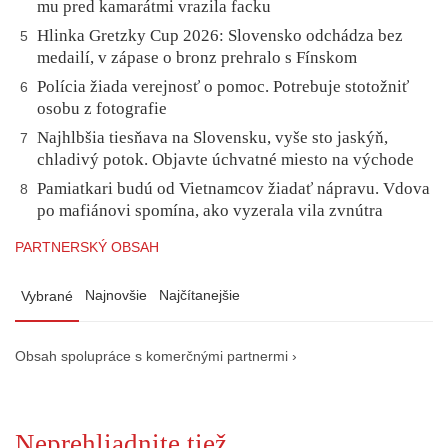
mu pred kamarátmi vrazila facku
Hlinka Gretzky Cup 2026: Slovensko odchádza bez
5
medailí, v zápase o bronz prehralo s Fínskom
Polícia žiada verejnosť o pomoc. Potrebuje stotožniť
6
osobu z fotografie
Najhlbšia tiesňava na Slovensku, vyše sto jaskýň,
7
chladivý potok. Objavte úchvatné miesto na východe
Pamiatkari budú od Vietnamcov žiadať nápravu. Vdova
8
po mafiánovi spomína, ako vyzerala vila zvnútra
PARTNERSKÝ OBSAH
Najnovšie
Najčítanejšie
Vybrané
Obsah spolupráce s komerčnými partnermi ›
Neprehliadnite tiež