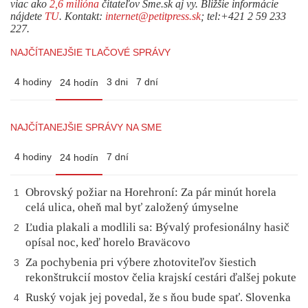
viac ako
2,6 milióna
čitateľov Sme.sk aj vy. Bližšie informácie
nájdete
TU
. Kontakt:
internet@petitpress.sk
; tel:+421 2 59 233
227.
NAJČÍTANEJŠIE TLAČOVÉ SPRÁVY
4 hodiny
3 dni
7 dní
24 hodín
NAJČÍTANEJŠIE SPRÁVY NA SME
4 hodiny
7 dní
24 hodín
Obrovský požiar na Horehroní: Za pár minút horela
1
celá ulica, oheň mal byť založený úmyselne
Ľudia plakali a modlili sa: Bývalý profesionálny hasič
2
opísal noc, keď horelo Braväcovo
Za pochybenia pri výbere zhotoviteľov šiestich
3
rekonštrukcií mostov čelia krajskí cestári ďalšej pokute
Ruský vojak jej povedal, že s ňou bude spať. Slovenka
4