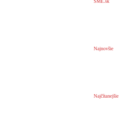
SME.sk
Najnovšie
Najčítanejšie