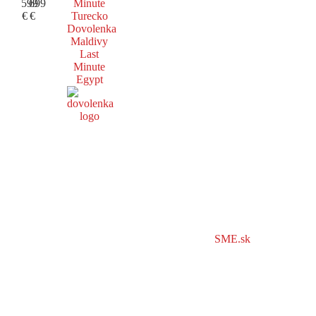
599
699
Minute
€
€
Turecko
Dovolenka
Maldivy
Last
Minute
Egypt
SME.sk