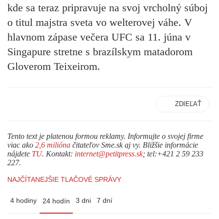
kde sa teraz pripravuje na svoj vrcholný súboj
o titul majstra sveta vo welterovej váhe. V
hlavnom zápase večera UFC sa 11. júna v
Singapure stretne s brazílskym matadorom
Gloverom Teixeirom.
ZDIEĽAŤ
Tento text je platenou formou reklamy. Informujte o svojej firme
viac ako
2,6 milióna
čitateľov Sme.sk aj vy. Bližšie informácie
nájdete
TU
. Kontakt:
internet@petitpress.sk
; tel:+421 2 59 233
227.
NAJČÍTANEJŠIE TLAČOVÉ SPRÁVY
4 hodiny
3 dni
7 dní
24 hodín