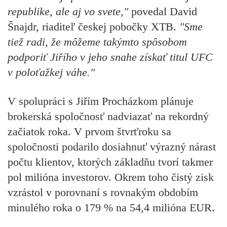
republike, ale aj vo svete,"
povedal David
Šnajdr, riaditeľ českej pobočky XTB.
"Sme
tiež radi, že môžeme takýmto spôsobom
podporiť Jiřího v jeho snahe získať titul UFC
v poloťažkej váhe."
V spolupráci s Jiřím Procházkom plánuje
brokerská spoločnosť nadviazať na rekordný
začiatok roka. V prvom štvrťroku sa
spoločnosti podarilo dosiahnuť výrazný nárast
počtu klientov, ktorých základňu tvorí takmer
pol milióna investorov. Okrem toho čistý zisk
vzrástol v porovnaní s rovnakým obdobím
minulého roka o 179 % na 54,4 milióna EUR.