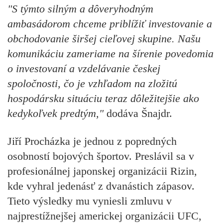
"S týmto silným a dôveryhodným
ambasádorom chceme priblížiť investovanie a
obchodovanie širšej cieľovej skupine. Našu
komunikáciu zameriame na šírenie povedomia
o investovaní a vzdelávanie českej
spoločnosti, čo je vzhľadom na zložitú
hospodársku situáciu teraz dôležitejšie ako
kedykoľvek predtým,"
dodáva Šnajdr.
Jiří Procházka je jednou z popredných
osobností bojových športov. Preslávil sa v
profesionálnej japonskej organizácii Rizin,
kde vyhral jedenásť z dvanástich zápasov.
Tieto výsledky mu vyniesli zmluvu v
najprestížnejšej americkej organizácii UFC,