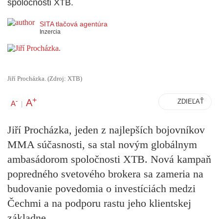
spoločnosti XTB.
SITA tlačová agentúra
Inzercia
Jiří Procházka. (Zdroj: XTB)
+
A
-
ZDIEĽAŤ
A
|
Jiří Procházka, jeden z najlepších bojovníkov
MMA súčasnosti, sa stal novým globálnym
ambasádorom spoločnosti XTB. Nová kampaň
popredného svetového brokera sa zameria na
budovanie povedomia o investíciách medzi
Čechmi a na podporu rastu jeho klientskej
základne.