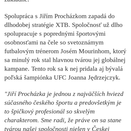
Spolupráca s Jiřím Procházkom zapadá do
dlhodobej stratégie XTB. Spoločnosť už dlho
spolupracuje s poprednými športovými
osobnosťami na čele so svetoznámym
futbalovým trénerom Josém Mourinhom, ktorý
sa minulý rok stal hlavnou tvárou jej globálnej
kampane. Tento rok sa k nej pridala aj bývalá
poľská šampiónka UFC Joanna Jędrzejczyk.
"Jiří Procházka je jednou z najväčších hviezd
súčasného českého športu a predovšetkým je
to špičkový profesionál so skvelým
charakterom. Sme radi, že práve on sa stane
tvárou našej spoločnosti nielen v Českej