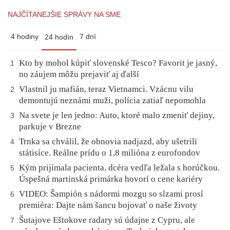
NAJČÍTANEJŠIE SPRÁVY NA SME
4 hodiny
7 dní
24 hodín
Kto by mohol kúpiť slovenské Tesco? Favorit je jasný,
1
no záujem môžu prejaviť aj ďalší
Vlastnil ju mafián, teraz Vietnamci. Vzácnu vilu
2
demontujú neznámi muži, polícia zatiaľ nepomohla
Na svete je len jedno: Auto, ktoré malo zmeniť dejiny,
3
parkuje v Brezne
Trnka sa chválil, že obnovia nadjazd, aby ušetrili
4
státisíce. Reálne prídu o 1,8 milióna z eurofondov
Kým prijímala pacienta, dcéra vedľa ležala s horúčkou.
5
Úspešná martinská primárka hovorí o cene kariéry
VIDEO: Šampión s nádormi mozgu so slzami prosí
6
premiéra: Dajte nám šancu bojovať o naše životy
Šutajove Eštokove radary sú údajne z Cypru, ale
7