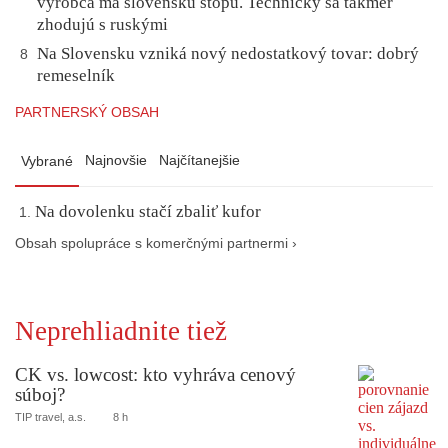
výrobca má slovenskú stopu. Technicky sa takmer
zhodujú s ruskými
Na Slovensku vzniká nový nedostatkový tovar: dobrý
8
remeselník
PARTNERSKÝ OBSAH
Najnovšie
Najčítanejšie
Vybrané
Na dovolenku stačí zbaliť kufor
Obsah spolupráce s komerčnými partnermi ›
Neprehliadnite tiež
CK vs. lowcost: kto vyhráva cenový
súboj?
TIP travel, a.s.
8 h