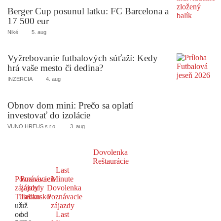
Berger Cup posunul latku: FC Barcelona a
17 500 eur
Niké
5. aug
Vyžrebovanie futbalových súťaží: Kedy
hrá vaše mesto či dedina?
INZERCIA
4. aug
Obnov dom mini: Prečo sa oplatí
investovať do izolácie
VUNO HREUS s.r.o.
3. aug
Dovolenka
Reštaurácie
Last
Poznávacie
Poznávacie
Minute
zájazdy
zájazdy
Dovolenka
Turecko
Taliansko
Poznávacie
už
už
zájazdy
od
od
Last