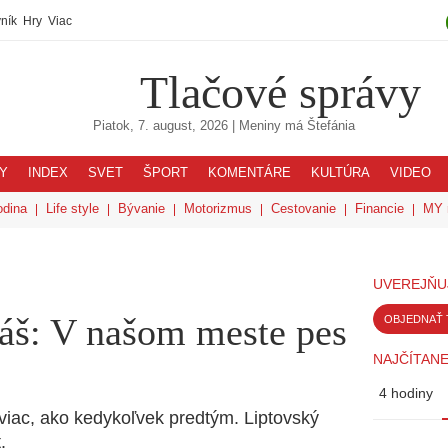
ník
Hry
Viac
Tlačové správy
Piatok, 7. august, 2026
| Meniny má
Štefánia
Y
INDEX
SVET
ŠPORT
KOMENTÁRE
KULTÚRA
VIDEO
odina
Life style
Bývanie
Motorizmus
Cestovanie
Financie
MY 
UVEREJŇU
áš: V našom meste pes
OBJEDNAŤ 
NAJČÍTANE
4 hodiny
 viac, ako kedykoľvek predtým. Liptovský
.