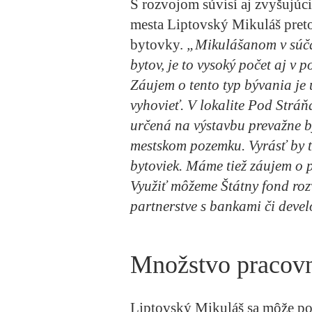
S rozvojom súvisí aj zvyšujúc
mesta Liptovský Mikuláš pret
bytovky.
„Mikulášanom v súča
bytov, je to vysoký počet aj v 
Záujem o tento typ bývania je 
vyhovieť. V lokalite Pod Strá
určená na výstavbu prevažne 
mestskom pozemku. Vyrásť by 
bytoviek. Máme tiež záujem o
Využiť môžeme Štátny fond roz
partnerstve s bankami či deve
Množstvo pracov
Liptovský Mikuláš sa môže po