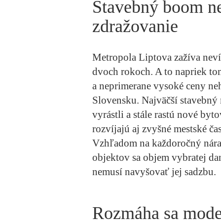
Stavebný boom ne
zdražovanie
Metropola Liptova zažíva nev
dvoch rokoch. A to napriek to
a neprimerane vysoké ceny neh
Slovensku. Najväčší stavebný r
vyrástli a stále rastú nové by
rozvíjajú aj zvyšné mestské ča
Vzhľadom na každoročný náras
objektov sa objem vybratej da
nemusí navyšovať jej sadzbu.
Rozmáha sa mode