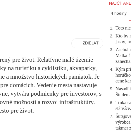
NAJČÍTANE
4 hodiny
Toto nie
1
.
Kto by 
2
.
jasný, n
ZDIEĽAŤ
Zachráni
3
.
Matka ľu
rený pre život. Relatívne malé územie
zanecha
na turistiku a cyklistiku, akvaparky,
Kým prij
4
.
horúčko
ene a množstvo historických pamiatok. Je
cene kar
aj pre domácich. Vedenie mesta nastavuje
Nasadili
5
.
ne, vytvára podmienky pre investorov, s
Študent
ovné možnosti a rozvoj infraštruktúry.
Trnka sa
6
.
státisíc
sto pre život.
Šutajove
7
.
výrobca
takmer 