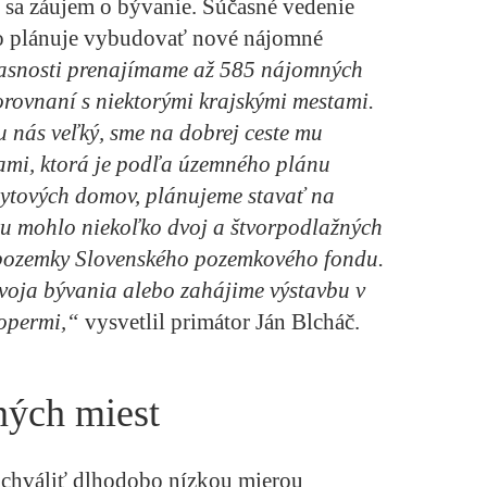
i sa záujem o bývanie. Súčasné vedenie
o plánuje vybudovať nové nájomné
snosti prenajímame až 585 nájomných
porovnaní s niektorými krajskými mestami.
u nás veľký, sme na dobrej ceste mu
ňami, ktorá je podľa územného plánu
bytových domov, plánujeme stavať na
tu mohlo niekoľko dvoj a štvorpodlažných
 pozemky Slovenského pozemkového fondu.
voja bývania alebo zahájime výstavbu v
lopermi,“
vysvetlil primátor Ján Blcháč.
ných miest
chváliť dlhodobo nízkou mierou