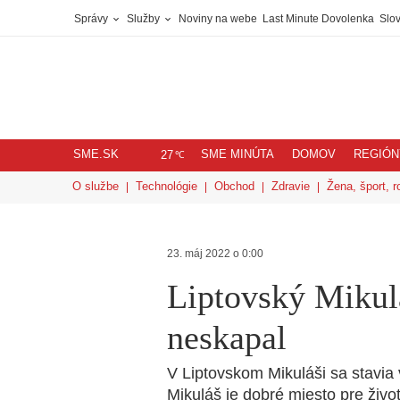
Správy
Služby
Noviny na webe
Last Minute Dovolenka
Slov
SME.SK
SME MINÚTA
DOMOV
REGIÓN
℃
27
O službe
Technológie
Obchod
Zdravie
Žena, šport, r
23. máj 2022 o 0:00
Liptovský Mikul
neskapal
V Liptovskom Mikuláši sa stavia
Mikuláš je dobré miesto pre život