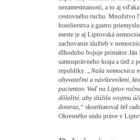
nezamestnanosti, a to aj vďaka 
cestovného ruchu. Množstvo ľu
hotelierstva a gastro priemysl
meste je aj Liptovská nemocni
zachovanie služieb v nemocnici
dlhodobo bojuje primátor Ján 
samosprávneho kraja a tiež z 
republiky.
„Naša nemocnica má
obyvateľmi a návštevníkmi, ktor
pacientov. Veď na Liptov ročne 
dôležité, aby slúžila svojmu ú
doteraz,“
skonštatoval šéf radn
Okresného súdu práve v Lipt