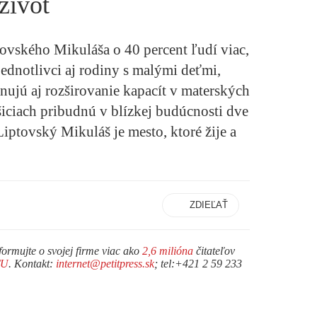
život
tovského Mikuláša o 40 percent ľudí viac,
ednotlivci aj rodiny s malými deťmi,
ánujú aj rozširovanie kapacít v materských
šiciach pribudnú v blízkej budúcnosti dve
iptovský Mikuláš je mesto, ktoré žije a
ZDIEĽAŤ
formujte o svojej firme viac ako
2,6 milióna
čitateľov
TU
. Kontakt:
internet@petitpress.sk
; tel:+421 2 59 233