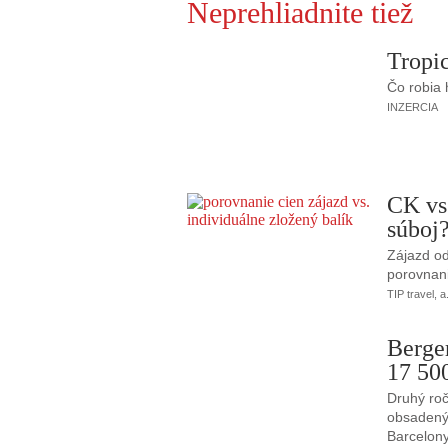
Neprehliadnite tiež
Tropic
Čo robia
INZERCIA
CK vs
súboj
Zájazd od
porovnani
TIP travel, a
Berge
17 50
Druhý roč
obsadený 
Barcelony