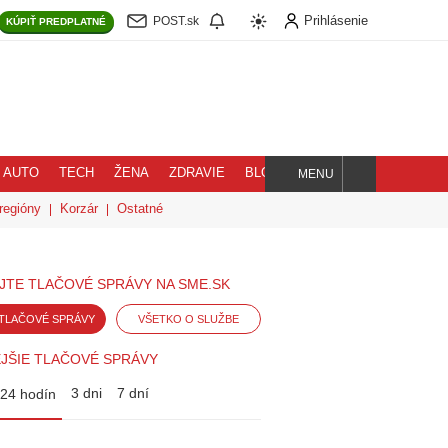
Prihlásenie
POST.sk
KÚPIŤ
PREDPLATNÉ
AUTO
TECH
ŽENA
ZDRAVIE
BLOG
MENU
Hľadaj
regióny
Korzár
Ostatné
JTE TLAČOVÉ SPRÁVY NA SME.SK
TLAČOVÉ SPRÁVY
VŠETKO O SLUŽBE
JŠIE TLAČOVÉ SPRÁVY
3 dni
7 dní
24 hodín