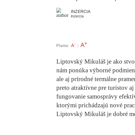
INZERCIA
Inzercia
+
A
-
A
Písmo:
|
Liptovský Mikuláš je ako stvo
nám ponúka výborné podmienky 
ale aj prírodné termálne pram
preto atraktívne pre turistov 
fungovanie samosprávy efektív
ktorými prichádzajú nové prac
Liptovský Mikuláš je dobré me