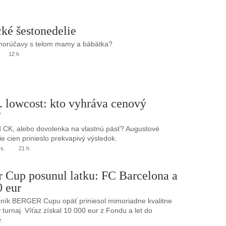
ké šestonedelie
 horúčavy s telom mamy a bábätka?
12 h
. lowcost: kto vyhráva cenový
?
 CK, alebo dovolenka na vlastnú päsť? Augustové
e cien prinieslo prekvapivý výsledok.
.s.
21 h
r Cup posunul latku: FC Barcelona a
0 eur
ník BERGER Cupu opäť priniesol mimoriadne kvalitne
turnaj. Víťaz získal 10 000 eur z Fondu a let do
.