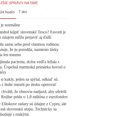
JŠIE SPRÁVY NA SME
7 dní
24 hodín
 je normálne
mohol kúpiť slovenské Tesco? Favorit je
o záujem môžu prejaviť aj ďalší
la samu seba pred vlastnou rodinou.
tuje, že ju porodila, namiesto lásky
la len traumu
ímala pacienta, dcéra vedľa ležala s
u. Úspešná martinská primárka hovorí o
iéry
 si kukly, jeden sa spýtal, odkiaľ sú.
a z Indie museli po útoku operovať
 chválil, že obnovia nadjazd, aby ušetrili
e. Reálne prídu o 1,8 milióna z eurofondov
 Eštokove radary sú údajne z Cypru, ale
 má slovenskú stopu. Technicky sa
zhodujú s ruskými