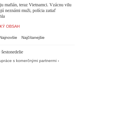
 ju mafián, teraz Vietnamci. Vzácnu vilu
ú neznámi muži, polícia zatiaľ
hla
KÝ OBSAH
Najnovšie
Najčítanejšie
 šestonedelie
upráce s komerčnými partnermi ›