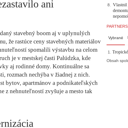
zastavilo ani
Vlastnil
8
.
demontuj
nepomo
PARTNERS
ídaný stavebný boom aj v uplynulých
Vybrané
mu, že rastúce ceny stavebných materiálov
nuteľností spomalili výstavbu na celom
Tropické
uch je v mestskej časti Palúdzka, kde
Obsah spol
tovky aj rodinné domy. Kontinuálne sa
sti, rozmach nechýba v žiadnej z nich.
t bytov, apartmánov a podnikateľských
ne z nehnuteľností zvyšuje a mesto tak
rnizácia