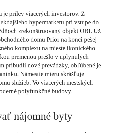
je prílev viacerých investorov. Z
iekdajšieho hypermarketu pri vstupe do
ýždňoch zrekonštruovaný objekt OBI. Už
 obchodného domu Prior na konci pešej
sného komplexu na mieste ikonického
ľkou premenou prešlo v uplynulých
m pribudli nové prevádzky, obľúbené je
aninku. Námestie mieru skrášľuje
mu služieb. Vo viacerých mestských
moderné polyfunkčné budovy.
vať nájomné byty