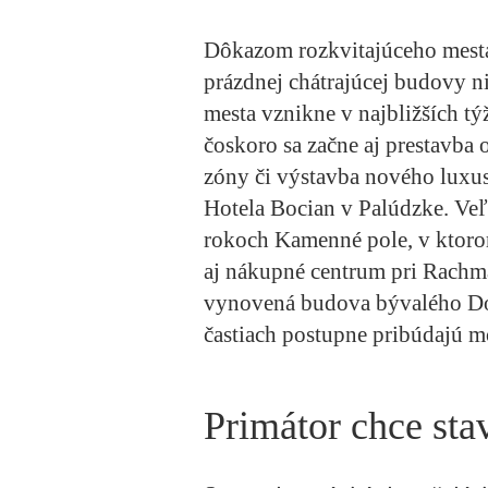
Dôkazom rozkvitajúceho mesta 
prázdnej chátrajúcej budovy n
mesta vznikne v najbližších t
čoskoro sa začne aj prestavba
zóny či výstavba nového luxu
Hotela Bocian v Palúdzke. Ve
rokoch Kamenné pole, v ktoro
aj nákupné centrum pri Rachm
vynovená budova bývalého Do
častiach postupne pribúdajú 
Primátor chce sta