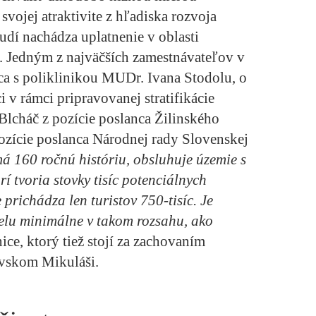
svojej atraktivite z hľadiska rozvoja
dí nachádza uplatnenie v oblasti
u. Jedným z najväčších zamestnávateľov v
ca s poliklinikou MUDr. Ivana Stodolu, o
 v rámci pripravovanej stratifikácie
Blcháč z pozície poslanca Žilinského
pozície poslanca Národnej rady Slovenskej
 160 ročnú históriu, obsluhuje územie s
í tvoria stovky tisíc potenciálnych
prichádza len turistov 750-tisíc. Je
čelu minimálne v takom rozsahu, ako
ice, ktorý tiež stojí za zachovaním
ovskom Mikuláši.